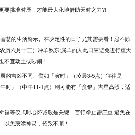
更要挑准时辰，才能最大化地借助天时之力?!
了智慧的生活警示。在决定性的日子尤其需要看！
忌不顾
6日（农历六月十三）冲羊煞东;属羊的人此日应避免进行重大
也不宜动土或吵闹！
时辰的吉凶不同、譬如「寅时」（凌晨3-5点）往往是
午时」（中午11-1点）则可能有「贪狼」吉星高照，适
祈福等仪式时心怀诚敬是关键，言行举止需庄重 避免在
、以免亵渎神灵，招致不顺！