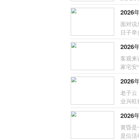
岁位于
面对说
日子举
位于正
202
客观来
家宅安
新居以启
老子云
业兴旺
家择吉
202
黄昏是
是位活