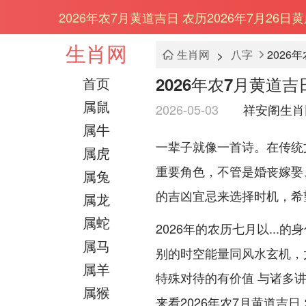
2026年农7月黄道吉日 农历2026年7月26日
生肖网
>
生肖网
八字
2026
2026年农7月黄道吉
首页
属鼠
2026-05-03
祥安阁生肖
属牛
一辈子就像一首诗。在传统
属虎
重要角色，不管是婚丧嫁娶
属兔
的吉凶宜忌来选择时机，希
属龙
属蛇
2026年的农历七月以..
属马
别的时空能量同风水玄机，
属羊
特殊对待的有价值 与诸多
属猴
来看2026年农7月黄道吉日