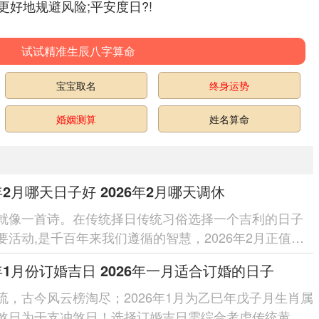
好地规避风险;平安度日?!
试试精准生辰八字算命
宝宝取名
终身运势
婚姻测算
姓名算命
6年2月哪天日子好 2026年2月哪天调休
就像一首诗。在传统择日传统习俗选择一个吉利的日子
要活动,是千百年来我们遵循的智慧，2026年2月正值丙
正月万象更新、其中...
6年1月份订婚吉日 2026年一月适合订婚的日子
流，古今风云榜淘尽；2026年1月为乙巳年戊子月生肖属
煞日为干支冲煞日！选择订婚吉日需综合考虑传统黄历