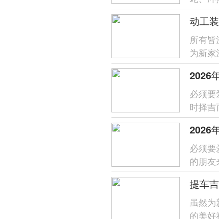
原则与个
所有皆
为新家
爽的季
202
必须要
时择吉
得时段
必须要
的朋友
回家，
虽然为
的美好