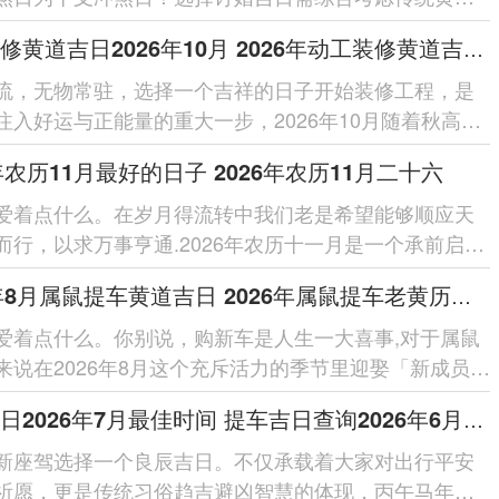
人生肖八字;以确保仪...
动工装修黄道吉日2026年10月 2026年动工装修黄道吉日一览表
流，无物常驻，选择一个吉祥的日子开始装修工程，是
注入好运与正能量的重大一步，2026年10月随着秋高气
节到来，正是家庭动工装修的...
6年农历11月最好的日子 2026年农历11月二十六
爱着点什么。在岁月得流转中我们老是希望能够顺应天
而行，以求万事亨通.2026年农历十一月是一个承前启后
，其间得每一天都蕴...
2026年8月属鼠提车黄道吉日 2026年属鼠提车老黄历吉日
爱着点什么。你别说，购新车是人生一大喜事,对于属鼠
来说在2026年8月这个充斥活力的季节里迎娶「新成员」
若能选在一个黄道吉...
提车吉日2026年7月最佳时间 提车吉日查询2026年6月黄道吉日
新座驾选择一个良辰吉日。不仅承载着大家对出行平安
祈愿，更是传统习俗趋吉避凶智慧的体现，丙午马年太