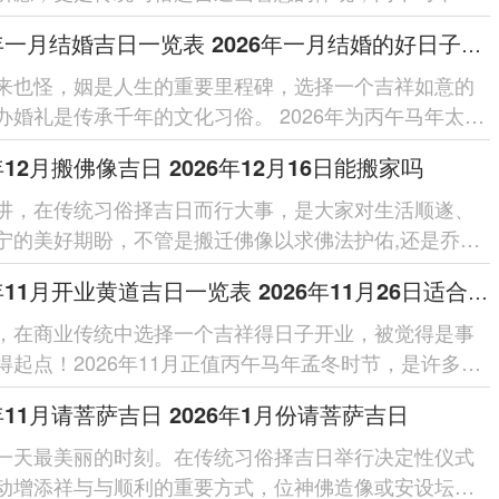
正南，岁破再正北，三煞位...
2026年一月结婚吉日一览表 2026年一月结婚的好日子有哪些
来也怪，姻是人生的重要里程碑，选择一个吉祥如意的
办婚礼是传承千年的文化习俗。 2026年为丙午马年太岁
南、岁破位于正北。...
6年12月搬佛像吉日 2026年12月16日能搬家吗
讲，在传统习俗择吉日而行大事，是大家对生活顺遂、
宁的美好期盼，不管是搬迁佛像以求佛法护佑,还是乔迁
新程,选择一个良辰吉...
2026年11月开业黄道吉日一览表 2026年11月26日适合开业吗
，在商业传统中选择一个吉祥得日子开业，被觉得是事
得起点！2026年11月正值丙午马年孟冬时节，是许多商
开张得理想月份，这个月得吉...
6年11月请菩萨吉日 2026年1月份请菩萨吉日
一天最美丽的时刻。在传统习俗择吉日举行决定性仪式
动增添祥与与顺利的重要方式，位神佛造像或安设坛场