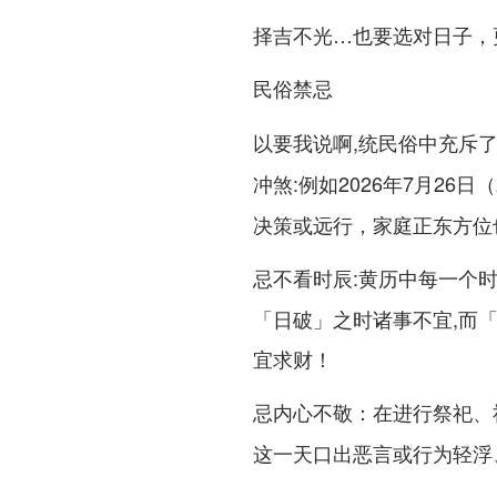
择吉不光…也要选对日子，
民俗禁忌
以要我说啊,统民俗中充斥
:例如2026年7月2
冲煞
决策或远行，家庭正东方位
:黄历中每一个
忌不看时辰
「日破」之时诸事不宜,而「
宜求财！
：在进行祭祀、
忌内心不敬
这一天口出恶言或行为轻浮