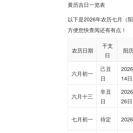
黄历吉日一览表
以下是2026年农历七月（
方便您快查阅还有有点！
干支
农历日期
阳
日
己丑
202
六月初一
日
14日
辛丑
202
六月十三
日
26日
七月初一
待定
202