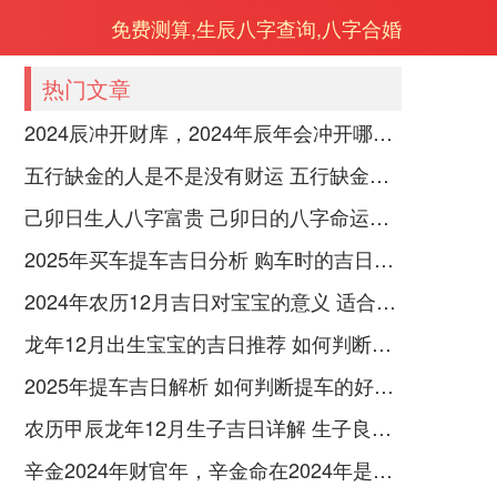
免费测算,生辰八字查询,八字合婚
热门文章
2024辰冲开财库，2024年辰年会冲开哪些人的财库
五行缺金的人是不是没有财运 五行缺金的人命运好不好
己卯日生人八字富贵 己卯日的八字命运如何
2025年买车提车吉日分析 购车时的吉日与禁忌
2024年农历12月吉日对宝宝的意义 适合龙年宝宝出生的日子有哪些
龙年12月出生宝宝的吉日推荐 如何判断吉日是否适合宝宝
2025年提车吉日解析 如何判断提车的好日子
农历甲辰龙年12月生子吉日详解 生子良辰的影响因素
辛金2024年财官年，辛金命在2024年是财官年还是财印年