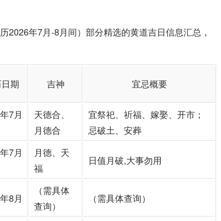
阳历2026年7月-8月间）部分精选的黄道吉日信息汇总，
历日期
吉神
宜忌概要
6年7月
天德合、
宜祭祀、祈福、嫁娶、开市；
月德合
忌破土、安葬
6年7月
月德、天
日值月破,大事勿用
福
（需具体
6年8月
（需具体查询）
查询）