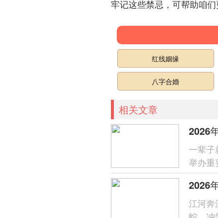
牢记这些禁忌，可帮助咱们更
红线姻缘
八字合婚
相关文章
202
一辈子
举办重
午马年
202
江河奔
蛇、冲