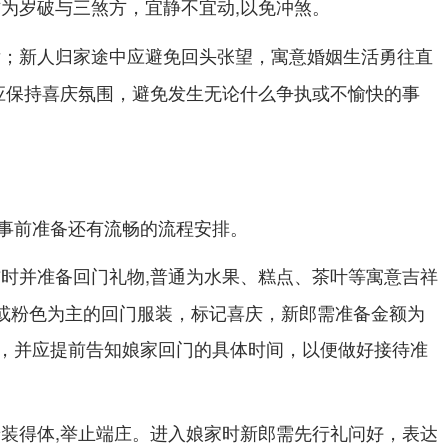
方为岁破与三煞方，宜静不宜动,以免冲煞。
后；新人归家途中
，寓意婚姻生活勇往直
应避免回头张望
应保持喜庆氛围，
避免发生无论什么争执或不愉快的事
事前准备还有流畅的流程安排。
吉时并准备回门礼物,普通为水果、糕点、茶叶等寓意吉祥
红色或粉色为主的回门服装，标记喜庆，新郎需准备金额为
，并应提前告知娘家回门的具体时间，以便做好接待准
着装得体,举止端庄。进入娘家时新郎需先行礼问好，表达