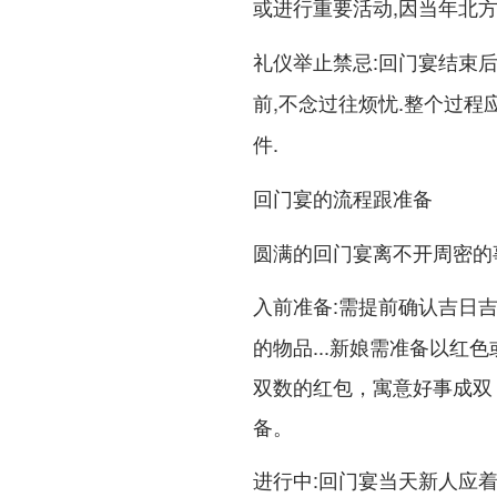
,因当年北
或进行重要活动
:回门宴结束
礼仪举止禁忌
前,不念过往烦忧.整个过程
.
件
回门宴的流程跟准备
圆满的回门宴离不开周密的
:需提前确认吉日
入前准备
的物品...新娘需准备以
双数的红包，寓意好事成双
备。
:回门宴当天新人应
进行中