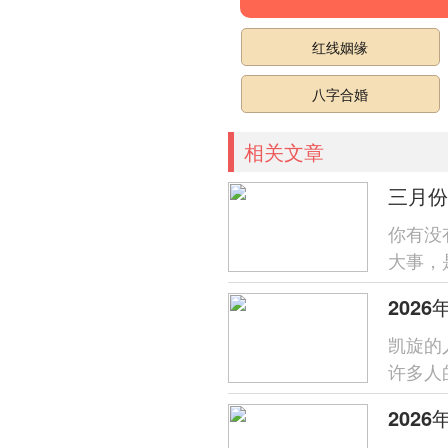
红线姻缘
八字合婚
相关文章
你有没
大事，
安康，
202
凯旋的
许多人
位对事业
202