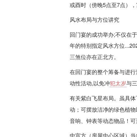
或酉时（傍晚5点至7点）
风水布局与方位讲究
回门宴的成功举办;不仅在
年的特别指定风水方位...2
三煞位亦在
。
正北方
在回门宴的整个筹备与进行
,以免冲
犯太岁
与三
动性活动
有关紫白飞星布局。虽具体
动；可摆放洁净的绿色植物以
音响、钟表等动态物品！可
（房屋中心区域）当
中宫方