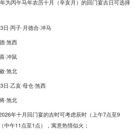
26年为丙午马年农历十月（辛亥月）的回门宴吉日可选择
月13日·丙子·月德合·冲马
天德·煞西
天喜·冲鼠
天赦·煞北
23日·乙亥·母仓·煞西
不将·煞北
026年十月回门宴的吉时可考虑辰时（上午7点至9
（中午11点至1点），寓意热情似火；