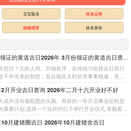
宝宝取名
终身运势
婚姻测算
姓名算命
三月份领证的黄道吉日2026年 3月份领证的黄道吉日查询2026年
有想过？天的人同。万物有序，在传统习俗择吉日而行
是千年传承的智慧；旨在顺应天时祈求事事顺遂，美满
婚姻乃人生核心里程碑，领取结婚...
6年2月开业吉日查询 2026年二月十六开业好不好
人或许没有最聪慧的头脑。再新的一年开启事业征程是
的重要计划,选择一个吉祥的日子举行开业仪式,承载着各
顺遂、财源广...
6年10月建猪圈吉日 2026年10月建猪舍吉日