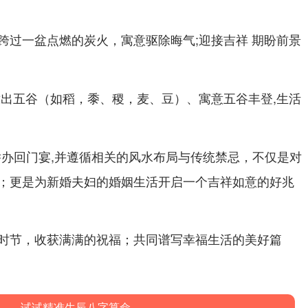
跨过一盆点燃的炭火，寓意驱除晦气;迎接吉祥 期盼前景
撒出五谷（如稻，黍、稷，麦、豆）、寓意五谷丰登,生活
日举办回门宴,并遵循相关的风水布局与传统禁忌，不仅是对
；更是为新婚夫妇的婚姻生活开启一个吉祥如意的好兆
时节，收获满满的祝福；共同谱写幸福生活的美好篇
试试精准生辰八字算命