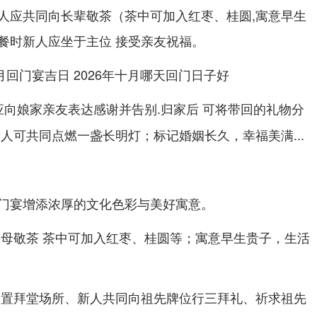
人应共同向长辈敬茶（茶中可加入红枣、桂圆,寓意早生
餐时新人应坐于主位 接受亲友祝福。
应向娘家亲友表达感谢并告别.归家后 可将带回的礼物分
人可共同点燃一盏长明灯；标记婚姻长久，幸福美满...
门宴增添浓厚的文化色彩与美好寓意。
岳母敬茶 茶中可加入红枣、桂圆等；寓意早生贵子，生活
设置拜堂场所、新人共同向祖先牌位行三拜礼、祈求祖先