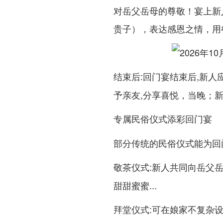
对岳父岳母的尊敬！宴上新
贵子），表达感恩之情，用
:回门宴结束后,新人
结束后
予亲友,分享喜悦，当晚；新
专属民俗仪式添彩回门宴
部分传统的民俗仪式能为回
:新人共同向岳父
敬茶仪式
甜甜蜜蜜...
:可在娘家不复杂
拜堂仪式