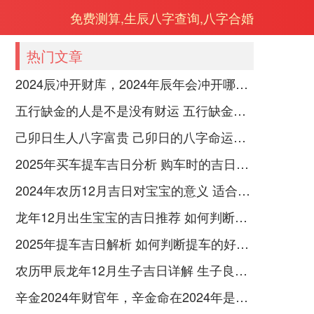
免费测算,生辰八字查询,八字合婚
热门文章
2024辰冲开财库，2024年辰年会冲开哪些人的财库
五行缺金的人是不是没有财运 五行缺金的人命运好不好
己卯日生人八字富贵 己卯日的八字命运如何
2025年买车提车吉日分析 购车时的吉日与禁忌
2024年农历12月吉日对宝宝的意义 适合龙年宝宝出生的日子有哪些
龙年12月出生宝宝的吉日推荐 如何判断吉日是否适合宝宝
2025年提车吉日解析 如何判断提车的好日子
农历甲辰龙年12月生子吉日详解 生子良辰的影响因素
辛金2024年财官年，辛金命在2024年是财官年还是财印年