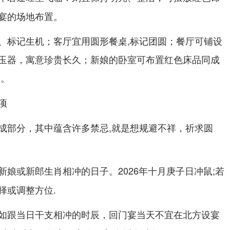
宴的场地布置。
、标记生机；客厅宜用圆形餐桌,标记团圆；餐厅可铺设
玉器，寓意珍贵长久；新娘的卧室可布置红色床品同成
爱。
项
成部分，其中蕴含许多禁忌,就是想规避不祥，祈求圆
新娘或新郎生肖相冲的日子。2026年十月
;若
庚子日冲鼠
择或调整方位.
如跟当日干支相冲的时辰，
回门宴当天不宜在北方设宴