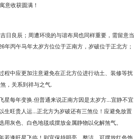
，寓意收获圆满！
于吉日良辰；周遭环境的与谐布局也同样重要，需留意当
026年丙午马年太岁方位位于
，岁破位于
；
正南方
正北方
过程中应更加注意
避免在正北方位进行动土、装修等扰
煞，关系到祥与之气.
飞星每年变换.但普通来说
因是太岁方...宜静不宜
正南方
生旺贵人运...
为岁破还有三煞位！应避免放置
正北方
选用灰色、白色地毯或摆放金属静物以化解煞气。
年若逢旺星飞临！则宜保持明亮、整洁，可摆放红色饰