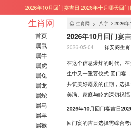
2026年10月回门宴吉日 2026年十月哪天回
生肖网
>
生肖网
八字
2026
2026年10月回门宴
首页
属鼠
2026-05-04
祥安阁生肖
属牛
在这个信息爆炸的时代。在
属虎
生中又一重要仪式-回门宴
属兔
共筑美好愿景的佳期，选择
属龙
美满、家庭与睦的深切祝福
属蛇
属马
2026年10月回门宴吉日2
属羊
回门宴的吉日选择需综合考
属猴