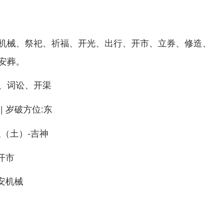
机械、祭祀、祈福、开光、出行、开市、立券、修造、
安葬。
、词讼、开渠
| 岁破方位:东
星（土）-吉神
开市
安机械
）