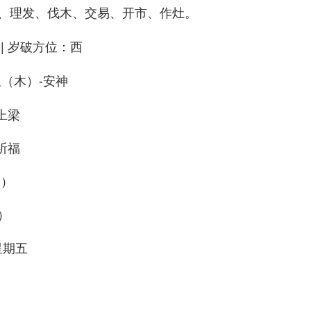
、理发、伐木、交易、开市、作灶。
| 岁破方位：西
星（木）-安神
上梁
祈福
晶）
）
星期五