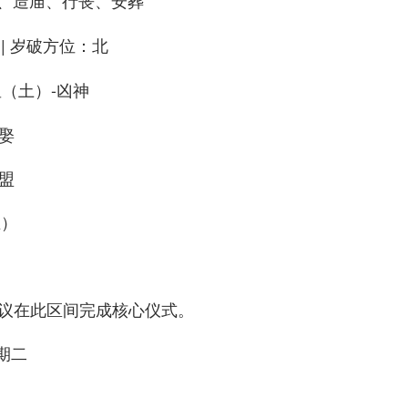
、造庙、行丧、安葬
| 岁破方位：北
星（土）-凶神
娶
盟
皿）
）
0）建议在此区间完成核心仪式。
星期二