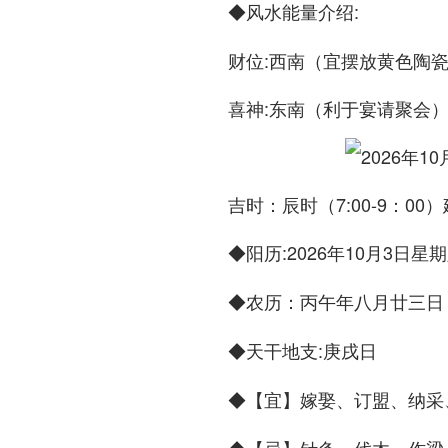
◆
:
风水能量介绍
财位:西南（宜摆放黄色陶
喜神:东南（利于宴请聚会
吉时：辰时（7:00-9：0
◆
:2026年10月3日星
阳历
◆
：丙午年八月廿三日
农历
◆
:庚戌日
天干地支
◆
嫁娶、订盟、纳采
【宜】