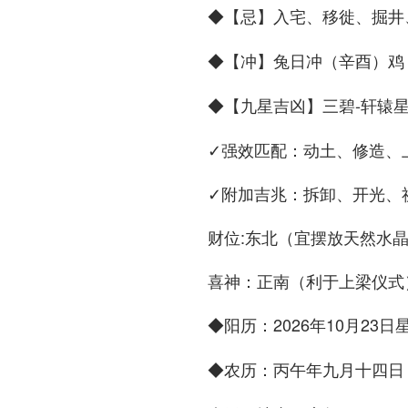
◆
入宅、移徙、掘井
【忌】
◆
兔日冲（辛酉）鸡 
【冲】
◆
三碧-轩辕
【九星吉凶】
✓强效匹配：动土、修造、
✓附加吉兆：拆卸、开光、
财位:东北（宜摆放天然水
喜神：正南（利于上梁仪式
◆
：2026年10月23日
阳历
◆
：丙午年九月十四日
农历