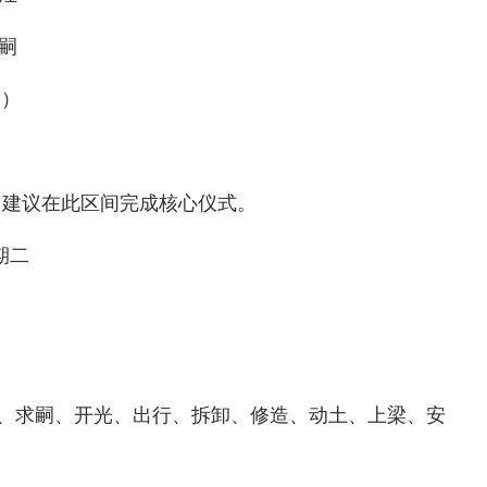
嗣
品）
）
:00）建议在此区间完成核心仪式。
星期二
、求嗣、开光、出行、拆卸、修造、动土、上梁、安