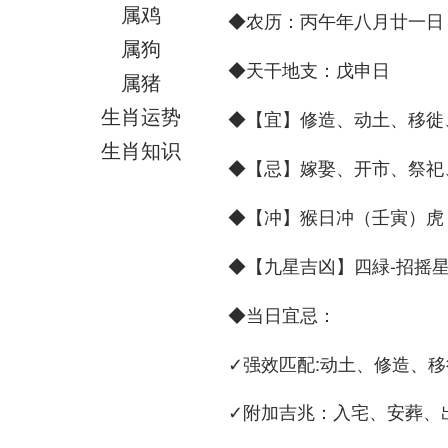
属鸡
◆
：丙午年八月廿一日
农历
属狗
◆
：戊申日
天干地支
属猪
生肖运势
◆
修造、动土、移徙
【宜】
生肖知识
◆
嫁娶、开市、祭祀
【忌】
◆
猴日冲（壬寅）虎 
【冲】
◆
四緑-招摇
【九星吉凶】
◆
：
当日宜忌
✓强效匹配:动土、修造、移
✓附加吉兆：入宅、安葬、