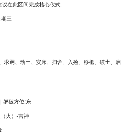
00）建议在此区间完成核心仪式。
星期三
、求嗣、动土、安床、扫舍、入殓、移柩、破土、启
| 岁破方位:东
星（火）-吉神
灶