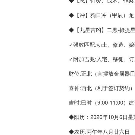
◆
针灸、伐木、作梁
【忌】
◆
狗日冲（甲辰）龙 
【冲】
◆
二黒-摄提
【九星吉凶】
✓强效匹配:动土、修造、嫁
✓附加吉兆:入宅、移徙、订
财位:正北（宜摆放金属器
喜神:西北（利于签订契约
吉时:巳时（9:00-11:0
◆
：2026年10月6日
阳历
◆
:丙午年八月廿六日
农历