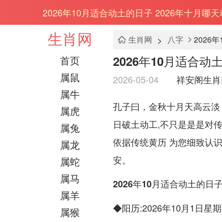
2026年10月适合动土的日子 2026年十月哪
生肖网
>
生肖网
八字
2026
2026年10月适合动
首页
属鼠
2026-05-04
祥安阁生肖
属牛
孔子曰，金秋十月天高云淡
属虎
日破土动工,不只是是是对
属兔
依据传统黄历 为您细致认
属龙
安。
属蛇
属马
2026年10月适合动土的日
属羊
◆
:2026年10月1日星
阳历
属猴