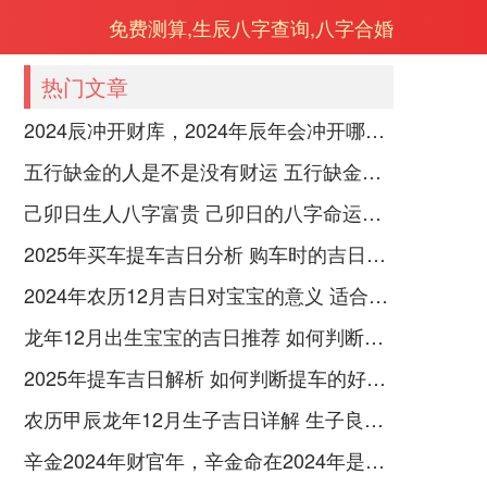
免费测算,生辰八字查询,八字合婚
热门文章
2024辰冲开财库，2024年辰年会冲开哪些人的财库
五行缺金的人是不是没有财运 五行缺金的人命运好不好
己卯日生人八字富贵 己卯日的八字命运如何
2025年买车提车吉日分析 购车时的吉日与禁忌
2024年农历12月吉日对宝宝的意义 适合龙年宝宝出生的日子有哪些
龙年12月出生宝宝的吉日推荐 如何判断吉日是否适合宝宝
2025年提车吉日解析 如何判断提车的好日子
农历甲辰龙年12月生子吉日详解 生子良辰的影响因素
辛金2024年财官年，辛金命在2024年是财官年还是财印年