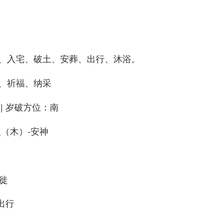
、入宅、破土、安葬、出行、沐浴。
、祈福、纳采
| 岁破方位：南
星（木）-安神
徙
出行