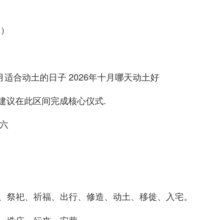
瓷）
）
0）建议在此区间完成核心仪式.
期六
、祭祀、祈福、出行、修造、动土、移徙、入宅。