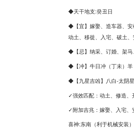
◆
:癸丑日
天干地支
◆
嫁娶、造车器、安
【宜】
动土、移徙、入宅、破土、
◆
纳采、订婚、架马
【忌】
◆
牛日冲（丁未）羊 
【冲】
◆
八白-太阴
【九星吉凶】
✓强效匹配：动土、修造、
✓附加吉兆：嫁娶、入宅、
喜神:东南（利于机械安装