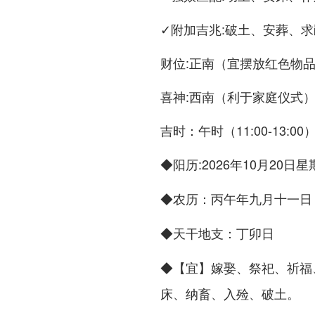
✓附加吉兆:破土、安葬、求
财位:正南（宜摆放红色物
喜神:西南（利于家庭仪式
吉时：午时（11:00-13
◆
:2026年10月20日
阳历
◆
：丙午年九月十一日
农历
◆
：丁卯日
天干地支
◆
嫁娶、祭祀、祈福
【宜】
床、纳畜、入殓、破土。