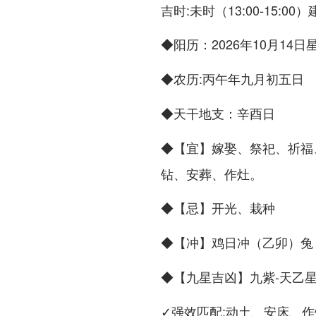
吉时:未时（13:00-15:
◆
：2026年10月14日
阳历
◆
:丙午年九月初五日
农历
◆
：辛酉日
天干地支
◆
嫁娶、祭祀、祈福
【宜】
钻、安葬、作灶。
◆
开光、栽种
【忌】
◆
鸡日冲（乙卯）兔 
【冲】
◆
九紫-天乙
【九星吉凶】
✓强效匹配:动土、安床、作