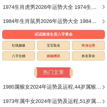
这种天克地破的格局。首要冲击的便是命主
1974生肖虎男2026年运势大全 1974生肖虎男最佳婚配属相
的健康根基，水主肾，膀胱、血液，内分泌
为你；火主心，小肠、眼睛，心血管，当水
1984年生肖鼠男2026年运势大全 1984年生肖鼠2026年运势及运程
火激烈冲克而无有力通关之时便易引发相应
试试精准生辰八字算命
脏腑的功能失调，如心悸失眠，血压不稳、
眼部干涩炎症或泌尿为你不适，这年健康状
红线姻缘
宝宝取名
终身运势
况如同处于一个微妙的平衡木上任何外部压
八字合婚
婚姻测算
姓名算命
力或内部情绪波动都可能成为打破平衡的砝
热门文章
码。
五行失衡：木盛土虚与旧疾隐忧
1980属猴女2024年运势及运程,44岁属猴人2024全年每月运势女性如何
从五行生克细察，流年地支午火虽为火，但
1973年属牛女2024年运势及运程,51岁属牛人2024全年每月运势女性如何
与命宫卯木相破的亦会生土，命局与岁运中