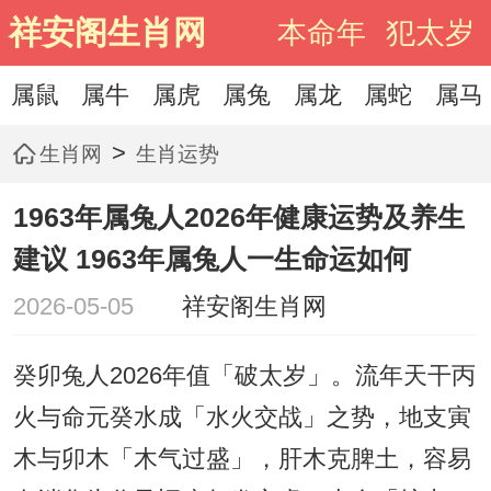
祥安阁生肖网
本命年
犯太岁
属鼠
属牛
属虎
属兔
属龙
属蛇
属马
>
生肖网
生肖运势
1963年属兔人2026年健康运势及养生
建议 1963年属兔人一生命运如何
2026-05-05
祥安阁生肖网
癸卯兔人2026年值「破太岁」。流年天干丙
火与命元癸水成「水火交战」之势，地支寅
木与卯木「木气过盛」，肝木克脾土，容易