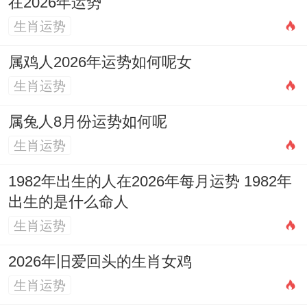
在2026年运势
长，以免困顿伤气，晚间亥时（晚9点至11
生肖运势
点）宜静养，避免剧烈运动或情绪兴奋，以
属鸡人2026年运势如何呢女
利肾水涵养，收敛过浮的心火，通过起居与
生肖运势
天时地利的同步，让人体小宇宙与天地大宇
属兔人8月份运势如何呢
宙的能量流转同频共振。
生肖运势
动静 ：心息相依，水火既济
1982年出生的人在2026年每月运势 1982年
在运动养生方面激烈的对抗性运动在2026年
出生的是什么命人
并不适宜，因其可能加剧「水火交战」的冲
生肖运势
克，推荐选择动静结合、注重呼吸与意念协
2026年旧爱回头的生肖女鸡
调的内养 ，例如太极拳、八段锦、瑜伽等，
生肖运势
其缓慢流畅的动作帮助疏导过旺的木气，调