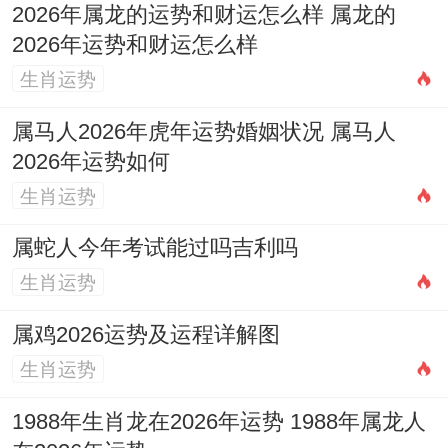
2026年属龙的运势和财运怎么样 属龙的
食物的性味归经得以调与。
2026年运势和财运怎么样
作息导引：借东方木气，疏解郁结
生肖运势
在起居作息方面应充分利用五行方位与时辰
属马人2026年虎年运势婚姻状况 属马人
的补益作用，卯兔属木，2026年太岁在正
2026年运势如何
南，岁破在正北，此二方位宜静不宜动，而
生肖运势
东方属木，是生肖兔的「本命方位」，早晨
属蛇人今年考试能过吗吉利吗
5点至7点（卯时）为一日木气升发之时宜于
生肖运势
此时段面朝东方进行深呼吸、舒展筋骨或温
属鸡2026运势及运程详解图
与散步，帮助升发肝气，疏解「木郁」，使
生肖运势
过旺的木气得以有序疏泄，而非横逆克土。
1988年生肖龙在2026年运势 1988年属龙人
午后小憩（午时）可养心阴。但时间不宜过