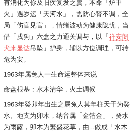
有消化为你及旧疾复发之虞，本命「炉中
火」遇岁运「天河水」，需防心肾不调，全
局「伤官见官」，情绪波动为健康隐忧，当
借「戌狗」六盒之力通关调与，以「
祥安阁
犬来显达
吊坠」护身，辅以方位调理，可转
危为安。
1963年属兔人一生命运整体来说
命盘根基：水木清华，火土调候
1963年癸卯年出生之属兔人其年柱天干为癸
水。地支为卯木，纳音属「金箔金」，癸水
为雨露，卯木为繁盛花草，由...做成「水木