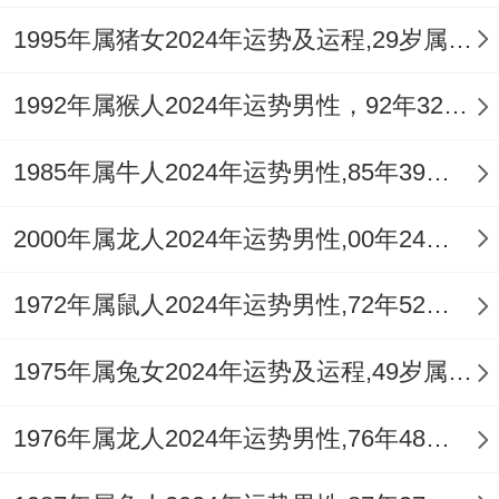
木元素（卯木，寅木藏干）过盛，成为「木
1995年属猪女2024年运势及运程,29岁属猪人2024全年每月运势女性如何
多火塞」又「木盛克土」的连环效应，土在
1992年属猴人2024年运势男性，92年32岁属猴男2024年每月运程怎么样
人体对应脾胃，消化为你及肌肉皮肤，木气
过旺克伐脾土，极易造成脾胃虚弱，消化不
1985年属牛人2024年运势男性,85年39岁属牛男2024年每月运程怎么样
良、腹胀腹泻或皮肤过敏等问题。
2000年属龙人2024年运势男性,00年24岁属龙男2024年每月运程怎么样
「破太岁」带来的「金匮」受损意象。需格
外注意金属利刃所伤或骨骼关节旧疾复发，
1972年属鼠人2024年运势男性,72年52岁属鼠男2024年每月运程怎么样
尤其在农历二月、五月、八月，这一年身体
1975年属兔女2024年运势及运程,49岁属兔人2024全年每月运势女性如何
仿佛一座需要精心维护的古建筑，昔日的薄
弱之处（旧疾）在年运风雨的侵蚀下最易显
1976年属龙人2024年运势男性,76年48岁属龙男2024年每月运程怎么样
露裂痕，日常的养护与预防远胜于病发后的