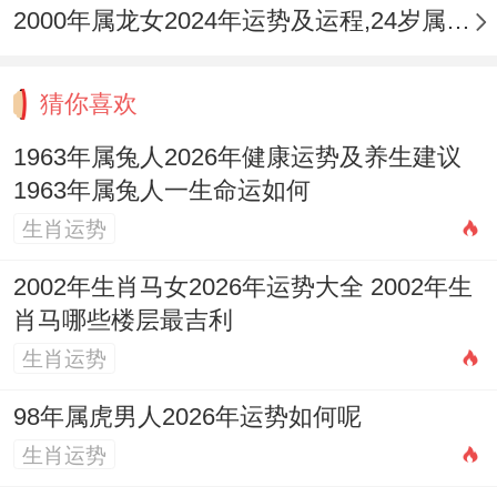
与心肾」为总纲，脾胃属土，为后天之本，
2000年属龙女2024年运势及运程,24岁属龙人2024全年每月运势女性如何
强健脾胃是化解木气过克，稳固中焦的关
键，日常饮食应增加黄色与甘味食物，如小
猜你喜欢
米，南瓜、山药，芡实、莲子等，以甘入
1963年属兔人2026年健康运势及养生建议
脾，夯实土气。
1963年属兔人一生命运如何
对于「水火不济」可能引发的心肾不交。可
生肖运势
适当食用部分黑色食物以补肾水，如黑豆，
2002年生肖马女2026年运势大全 2002年生
黑芝麻、桑葚；同时辅以清心养神的食材，
肖马哪些楼层最吉利
如百合，莲子心、小麦，切记需避免生冷油
生肖运势
腻之物加重脾胃负担，亦要减少过咸（助水
98年属虎男人2026年运势如何呢
克火）或过辣（助火耗水）的、口味，力求
生肖运势
饮食清淡平与，使身体内部的五行战场通过