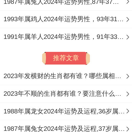
1987年属兔人2024年运势男性,87年37岁属兔男2024年每月运程怎么样
仓促补救。
情绪病灶：伤官透出与心绪浮动
1993年属鸡人2024年运势男性，93年31岁属鸡男2024年每月运程怎么样
2026年流年天干丙火为「正财」。但受癸水
1991年属羊人2024年运势男性，91年33岁属羊男2024年每月运程怎么样
「偏印」同「伤官」星暗中作用，会形成
「伤官见官」的潜藏态势，这在健康层面，
推荐文章
往往先映射为情绪与精神状态的波动，命主
2023年发横财的生肖都有谁？哪些属相财运旺盛？
可能时而感到思绪纷杂、难以集中时而又因
小事心生烦闷、挑剔不安。
2023年不顺的生肖都有谁？要注意什么呢？
这种内在的心绪浮动。如同无形的暗流，会
1988年属龙女2024年运势及运程,36岁属龙人2024全年每月运势女性如何
持续消耗心神，进而引动肝气郁结（木过
旺），表现为烦躁易怒、胸胁胀满，最终连
1987年属兔女2024年运势及运程,37岁属兔人2024全年每月运势女性如何