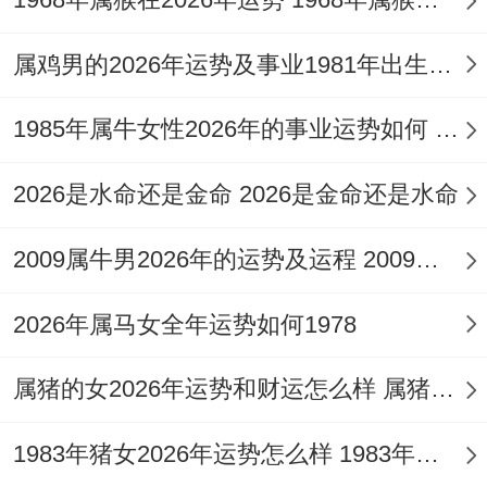
「火土」元素，以达成五行能量的动态平衡
与与谐。
属鸡男的2026年运势及事业1981年出生好吗 属鸡男的2026年运势和财运怎么样
2026年健康运势详细分析
1985年属牛女性2026年的事业运势如何 1985年属牛女的全年运势及运程
流年冲克：破太岁与水火交战
2026是水命还是金命 2026是金命还是水命
2026年为丙午年对于1963年癸卯兔人来讲
2009属牛男2026年的运势及运程 2009属牛男2026年学业前程
构成「破太岁」之局，太岁午火与生肖卯木
存在「卯午相破」的关系，这是一种隐性
2026年属马女全年运势如何1978
的、带有消耗与破损性质的能量互动，流年
属猪的女2026年运势和财运怎么样 属猪女2026年运势
天干丙火为阳火，猛烈如太阳，直接冲克命
元癸水，成为「水火交战」的激烈局面。
1983年猪女2026年运势怎么样 1983年猪女的命运如何