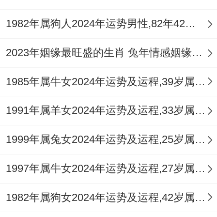
锁反应至消化为你（木克土）。
1982年属狗人2024年运势男性,82年42岁属狗男2024年每月运程怎么样
可以说此年的健康大敌。半由外感，半由内
2023年姻缘最旺盛的生肖 兔年情感姻缘运比较旺的属相
伤，精神层面的自我调适与舒缓解压，是维
系身体健康不可或缺的一环，唯有先安顿好
1985年属牛女2024年运势及运程,39岁属牛人2024全年每月运势女性如何
起伏的心潮，才能为身体这座宫殿打下稳固
的地基。
1991年属羊女2024年运势及运程,33岁属羊人2024全年每月运势女性如何
2026年针对性养生建议
1999年属兔女2024年运势及运程,25岁属兔人2024全年每月运势女性如何
饮食调理：培土制水，以食为药
1997年属牛女2024年运势及运程,27岁属牛人2024全年每月运势女性如何
针对「木盛克土」跟「水火交战」的核心病
1982年属狗女2024年运势及运程,42岁属狗人2024全年每月运势女性如何
机。2026年的饮食调理当以「健脾培土，调