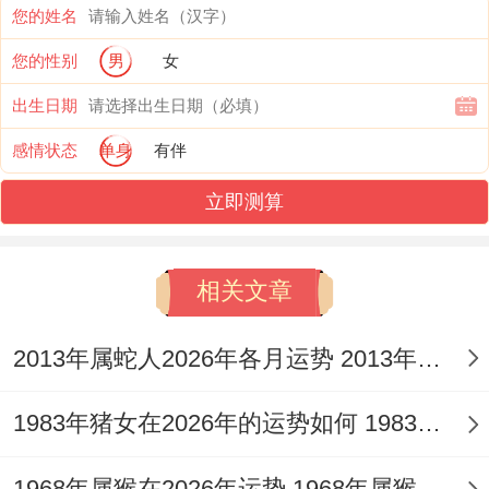
自主之精神。
您的姓名
您的性别
男
女
中年时期，步入「财官」大运，此为人生发
出生日期
力之黄金阶段，事业上机遇与压力并存，财
感情状态
单身
有伴
星透出，但亦需防「财多身弱」不胜其负，
或「伤官见官」引来是非官非。
立即测算
将目光放至晚年若行「印绶」之乡。则可得
相关文章
晚辈福荫，生活恬淡，精神世界丰盈；若行
「食伤」运，则需注意言语表达，以免无心
2013年属蛇人2026年各月运势 2013年属蛇人2026年学业如何
之失作用清誉。
1983年猪女在2026年的运势如何 1983年猪女在2026年的每月的运势
通观全局，其一生财运与事业成就，极大程
度上取决于中年大运能否补足命局所缺之
1968年属猴在2026年运势 1968年属猴在2026年怎么样