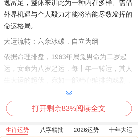
逸富足，整体来讲此为一种内在多样、需借
外界机遇与个人毅力才能将潜能尽数发挥的
命运格局。
大运流转：六亲冰碳，自立为纲
依据命理排盘，1963年属兔男命为二岁起
运，女命为八岁起运，每十年一转运，其人
生大运的起伏，宛如一部精心编排的戏剧，
充斥了关键的转折点。
早年行运，若逢「比劫」旺盛之运，则兄弟
打开剩余83%阅读全文
姐妹、同侪朋友关系复杂，容易有争夺之
生肖运势
八字精批
2026运势
十年大运
事，正所谓「六亲冰碳」，需早早培养自立