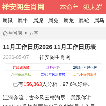
祥安阁生肖网
本命年
犯太岁
属鼠
属牛
属虎
属兔
属龙
属蛇
属马
>
生肖网
八字
11月工作日历2026 11月工作日历表
2026-05-07
祥安阁生肖网
红线姻缘簿
终身运势
26财运不好化解
八字命运精批
2026年风水布局
运气不好的生肖
已有
156,863
人分析，
97.6%
好评。
江河奔流，古今风云榜淘尽；我跟你讲，