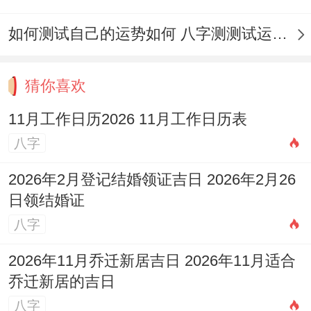
适合人群：金融从业者、投资决策人员！
如何测试自己的运势如何 八字测测试运运程
找原因:月德吉神降临、明堂值事利公开宣
讲，适合资金运作！冲猪煞东，属猪者慎用
猜你喜欢
东方位！
11月工作日历2026 11月工作日历表
7.11月18日
八字
（星期四，农历十月十一）
2026年2月登记结婚领证吉日 2026年2月26
宜:作灶、酬神、装修、见贵、求财、结婚、
日领结婚证
进人口、搬家、安葬
八字
忌：祭祀、祈福、斋醮、开光、赴任、出行
2026年11月乔迁新居吉日 2026年11月适合
乔迁新居的吉日
吉时:下午3-5点（贵人接洽）、晚间7-9点
八字