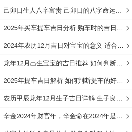
忌动土！
己卯日生人八字富贵 己卯日的八字命运如何
5.11月11日
2025年买车提车吉日分析 购车时的吉日与禁忌
（星期四，农历十月初四）
2024年农历12月吉日对宝宝的意义 适合龙年宝宝出生的日子有哪些
龙年12月出生宝宝的吉日推荐 如何判断吉日是否适合宝宝
宜：祈福、求嗣、出行、求财、结婚、安
葬、装修、盖屋、搬家、作灶、安床、乔
2025年提车吉日解析 如何判断提车的好日子
迁、开业、赴任。
农历甲辰龙年12月生子吉日详解 生子良辰的影响因素
吉时：凌晨1-3点（长途出行准备）、中午
辛金2024年财官年，辛金命在2024年是财官年还是财印年
11-13点（求财仪式）
适合人群：外贸行业、跨境业务推进者！