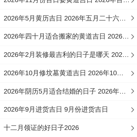
宜：求嗣、订婚、结婚、装修、乔迁、开
2026年5月黄历吉日 2026年五月二十六黄历
业、提车、安葬
2026年四十月适合搬家的黄道吉日 2026416适合搬家吗
忌:祭祀、祈福、斋醮、酬神
2026年2月装修最吉利的日子是哪天 2026年2月那天装修日子好
吉时:上午3-5点（纳财仪式）、晚间7-9点
（签约）
2026年10月修坟墓黄道吉日 2026年10月修坟黄道吉日一览表
适合人群:商贸谈判、合同签署以及财务结算
2026年阴历5月适合结婚的日子 2026年阴历5月初六适合结婚吗
相关工作者！
2026年9月进货吉日 9月份进货吉日
拆开看:立冬节气交换日，司命吉星照临;金
匮值神护佑财物事宜！冲龙煞北 属龙者慎用
十二月领证的好日子2026
北方方位！