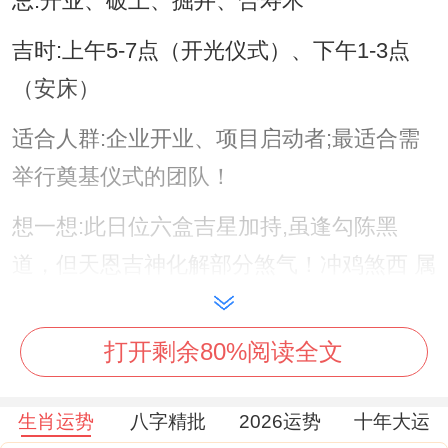
忌:开业、破土、掘井、合寿木
吉时:上午5-7点（开光仪式）、下午1-3点
（安床）
适合人群:企业开业、项目启动者;最适合需
举行奠基仪式的团队！
想一想:此日位六盒吉星加持,虽逢勾陈黑
道，但天恩吉神化解部分煞气！冲鸡煞西 属
鸡者需回避举足轻重决策！
打开剩余80%阅读全文
2.11月2日
（星期一,农历九月廿四）
生肖运势
八字精批
2026运势
十年大运