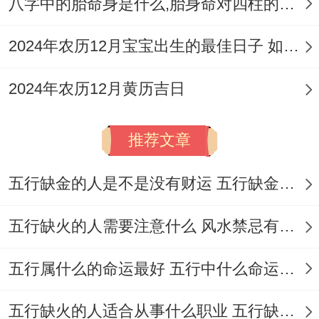
八字中的胎命身是什么,胎身命对四柱的影响
研究:天德吉星高照，玄武值神利暗中布局，
2024年农历12月宝宝出生的最佳日子 如何挑选适合的吉日
适合国际事务！冲羊煞东;属羊者避免东方交
易！
2024年农历12月黄历吉日
6.11月15日
推荐文章
（星期一,农历十月初八）
五行缺金的人是不是没有财运 五行缺金的人命运好不好
宜：祭祀、祈福、合脊、结婚、求财、入
宅、安葬
五行缺火的人需要注意什么 风水禁忌有哪些
吉时:上午7-9点（祭拜仪式）、晚间9-11点
五行属什么的命运最好 五行中什么命运势旺盛
（资产整合）
五行缺火的人适合从事什么职业 五行缺火的人适合从事的职业有哪些