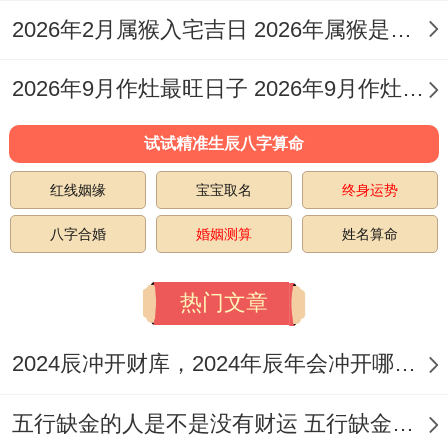
2026年2月属猴入宅吉日 2026年属猴是什么命
4.11月8日
（星期一，农历十月初一）
2026年9月作灶最旺日子 2026年9月作灶的日子
宜：安床、祭祀、开池、补垣、入殓、移
试试精准生辰八字算命
柩、破土、启钻、乔迁、搬家、结婚、掘
红线姻缘
宝宝取名
终身运势
井、作灶、出火、进人口、开业、开光。
八字合婚
婚姻测算
姓名算命
吉时:上午9-11点（开业典礼）、下午5-7点
热门文章
（灶台安置）
适合人群:餐饮行业开业、家庭炉灶更新者！
2024辰冲开财库，2024年辰年会冲开哪些人的财库
找原因：金匮黄道日，母仓守日吉神加持,适
五行缺金的人是不是没有财运 五行缺金的人命运好不好
合人口增添及火相关事宜！冲龙煞北,属龙者