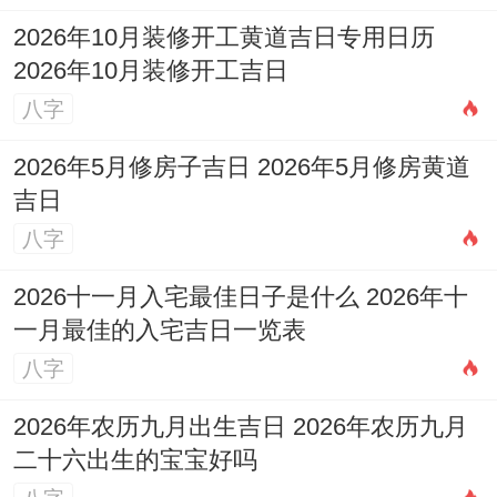
点（搬迁入宅）
2026年10月装修开工黄道吉日专用日历
适合人群:家居调整、办公室搬迁者！
2026年10月装修开工吉日
八字
研究：小雪节气次日、青龙值事、母仓吉星
助力空间变换！冲马煞南，属马者慎动南方
2026年5月修房子吉日 2026年5月修房黄道
吉日
墙体！
八字
9.11月25日
2026十一月入宅最佳日子是什么 2026年十
（星期四,农历十月十八）
一月最佳的入宅吉日一览表
八字
宜:求嗣、出行、求财、结婚、安葬、赴任、
装修、动土
2026年农历九月出生吉日 2026年农历九月
二十六出生的宝宝好吗
吉时:上午9-11点（动土仪式）、下午3-5点