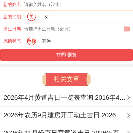
宜：祭祀、沐浴、解除、破屋、坏垣、馀事
您的姓名
勿取
您的性别
男
女
吉时:上午7-9点（解除旧务）、下午3-5点
出生日期
（整理环境）
感情状态
单身
有伴
适合人群：需处理历史遗留问题或办公室调
立即测算
整的团队！
相关文章
研究：青龙黄道当值，月破日需避免新项目
启动，但适合清理旧务！冲狗煞南,属狗者不
2026年4月黄道吉日一览表查询 2016年4月26号黄历
宜主导事务！
2026年农历9月建房开工动土吉日 2026年农历九月哪天适合建房
3.11月7日
（星期日;农历九月廿九）
2026年11月份百日宴黄道吉日 2026年百日宴黄道吉日查询表