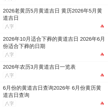
（人口登记）
2026老黄历5月黄道吉日 黄历2026年5月黄
适合人群:人力条件 招聘、团队扩容事宜！
道吉日
研究：司命黄道日;白虎值神需防口舌,但进
八字
人口事宜极佳！冲虎煞南，属虎者回避面试
2026年10月适合下葬的黄道吉日 2026年6月
工作！
份适合下葬的日期
八字
8.11月22日
2026年农历3月黄道吉日一览表
（星期一，农历十月十五）
八字
宜:祈福、订婚、结婚、安床、搬家、入宅、
6月份的黄道吉日查询2026年 6月份黄历黄
装修、安葬、祭祀
道吉日查询
吉时：清晨5-7点（安床仪式）、中午11-13
八字