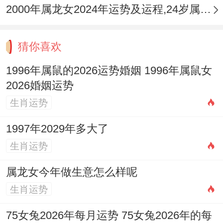
方，此方位不宜动土或摆放杂物，保持整洁
2000年属龙女2024年运势及运程,24岁属龙人2024全年每月运势女性如何
安静，而家中的正南方为太岁方，也不宜有
噪音或尖锐物品冲射，在这些方位做好调
猜你喜欢
理，帮助减少整体运势的阻力，从而间接稳
1996年属鼠的2026运势婚姻 1996年属鼠女
定感情。
2026婚姻运势
生肖运势
提升自我，聚焦成长， 感情的波动有时是审
视自我的契机，与其将整个精力用于担忧关
1997年2029年多大了
系，不如投资于自身成长，学习新知识，培
生肖运势
养兴趣爱好，提升事业技能 ，当个人状态变
属龙女今年做生意怎么样呢
得更优秀 、更自信时自然会吸引更优质的关
生肖运势
系，也能以更成熟的心态处理情感问题。
75女兔2026年每月运势 75女兔2026年的每