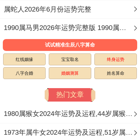
对于已有伴侣的属鼠女。2026年是感情的重
属蛇人2026年6月份运势完整
要考验期，冲太岁带来的「冲」力，极易引
1990属马男2026年运势完整版 1990属马男2026年的运势及运程
发争吵、误解甚至分离危机，双方可能因生
活规划、经济问题或家庭事务产生较大分
试试精准生辰八字算命
歧。
红线姻缘
宝宝取名
终身运势
外部压力也可能作用感情。比如双方家庭的
八字合婚
婚姻测算
姓名算命
意见，或工作异地带来的困扰，小事容易放
大，情绪管理尤为重要，避免在气头上说出
热门文章
伤人的话，多做有效沟通，而非互相指责。
1980属猴女2024年运势及运程,44岁属猴人2024全年每月运势女性如何
若感情基础牢固，共同度过这一年的风波，
反而可以让关系更加紧密，但若本就存在裂
1973年属牛女2024年运势及运程,51岁属牛人2024全年每月运势女性如何