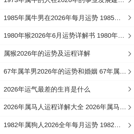
太岁之年感情状态不稳定，开始一段关系
前，务必看清对方人品与背景，切勿因一时
1985年属牛男在2026年每月运势 1985年属牛男2026年全年运势详解
寂寞或冲动而仓促决定，佩戴祥安阁九艳利
1980年猴2026年6月运势详解书 1980年猴2026年财运方位
贵手链，能增强个人魅力与贵人缘，帮助吸
引正缘，避开烂桃花。
属猴2026年的运势及运程详解
上半年感情机遇较多。但稳定性差，下半年
67年属羊男2026年的运势和婚姻 67年属羊男2026会有桃花劫吗
随着心态逐渐沉稳，遇到靠谱对象的几率会
增加，但整体来讲2026年更适合观察与磨
2026年运气最差的生肖是什么
合，不急于确立长期关系，将感情发展步伐
2026年属马人运程详解大全 2026年属马人全年运势及运程详解
放缓，详细认识对方，才是明智之举。
2.恋爱中者：关系面临考验，沟通是关键
1982年属狗人2026全年每月运势 1982年属狗人2026年运势及运程