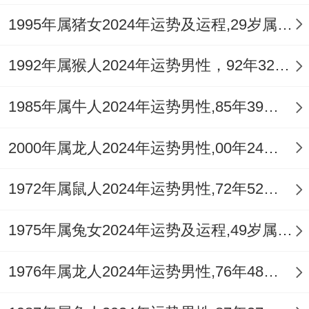
痕，这一年分手、分居的可能性会增大，建
1995年属猪女2024年运势及运程,29岁属猪人2024全年每月运势女性如何
议与伴侣共同参与部分舒缓压力的活动，或
考虑短暂旅行，以「动」应「冲」，转换环
1992年属猴人2024年运势男性，92年32岁属猴男2024年每月运程怎么样
境来缓与紧张气氛，在家中正南方太岁方安
1985年属牛人2024年运势男性,85年39岁属牛男2024年每月运程怎么样
放
祥安阁联吉锦袋
，帮助稳定气场，化解冲
煞，为感情增添平与能量。
2000年属龙人2024年运势男性,00年24岁属龙男2024年每月运程怎么样
3.已婚者：需用心经营，预防外部干扰
1972年属鼠人2024年运势男性,72年52岁属鼠男2024年每月运程怎么样
已婚的属鼠女，2026年婚姻生活易生波折，
1975年属兔女2024年运势及运程,49岁属兔人2024全年每月运势女性如何
夫妻间可能因子女教育、财务分配或家务琐
事频繁争执，工作上的压力与烦恼也可能带
1976年属龙人2024年运势男性,76年48岁属龙男2024年每月运程怎么样
回家中作用家庭氛围。