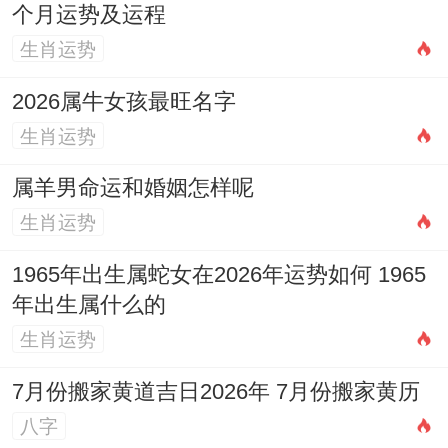
善用时机，推进关系， 假如感情稳定，计划
个月运势及运程
在2026年结婚的属鼠女，需格外注意择吉
生肖运势
日，并做好详细的筹备，以化解冲太岁可能
2026属牛女孩最旺名字
带来的小插曲，假如关系遇到困难，不妨将
生肖运势
这次危机视为详细梳理彼此需求的机遇，通
属羊男命运和婚姻怎样呢
过坦诚沟通来决定未来方向。
生肖运势
1965年出生属蛇女在2026年运势如何 1965
四、事业财运对婚姻的作用与平衡之路
年出生属什么的
生肖运势
2026年属鼠女性的事业与财运同样受冲太岁
作用，而这必然会与婚姻感情产生联动，理
7月份搬家黄道吉日2026年 7月份搬家黄历
解这种关联，并寻求平衡，至关重要。
八字