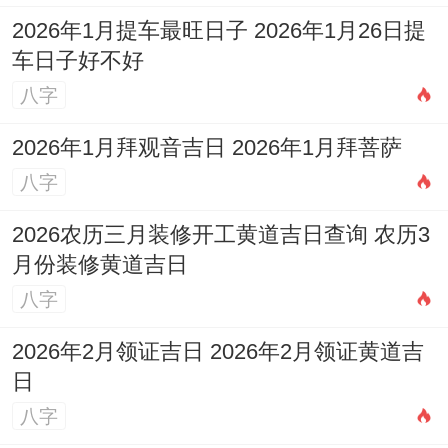
事业方面 变动较大。可能有岗位调整、跳槽
2026年1月提车最旺日子 2026年1月26日提
车日子好不好
机遇或职场人际紧张，工作压力增加，可能
八字
占用更多时间与精力，从而忽略了伴侣的感
受，需要与伴侣充分沟通，争取理解与支
2026年1月拜观音吉日 2026年1月拜菩萨
持，避免因工作忽视家庭而引发矛盾。
八字
财运方面 起伏明显。可能有意外开支或投资
2026农历三月装修开工黄道吉日查询 农历3
月份装修黄道吉日
亏损，财务压力会成为夫妻争吵的，这一年
八字
宜守不宜攻，谨慎理财，避免高风险投资，
与伴侣共同制定合理的家庭预算，能减少因
2026年2月领证吉日 2026年2月领证黄道吉
钱财产生的摩擦，在家中正东方正财位摆放
日
八字
祥安阁聚宝皆财
摆件，帮助稳固财源，守护