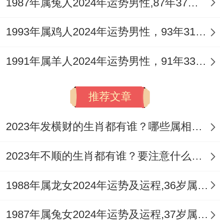
1987年属兔人2024年运势男性,87年37岁属兔男2024年每月运程怎么样
需特别注意与伴侣家人的关系处理。容易产
生误会或隔阂，保持尊重与包容的心态，多
1993年属鸡人2024年运势男性，93年31岁属鸡男2024年每月运程怎么样
换位思考，这一年也需警惕外部勾引或闲言
1991年属羊人2024年运势男性，91年33岁属羊男2024年每月运程怎么样
碎语对婚姻的干扰，信任是婚姻的基石，加
强彼此间的交流与陪伴至关重要。
推荐文章
可以共同筹划部分家庭目标。比如置业、装
修或学习新技能，将冲突的能量引导至共同
2023年发横财的生肖都有谁？哪些属相财运旺盛？
建设家庭上能有效凝聚夫妻感情，在居家的
2023年不顺的生肖都有谁？要注意什么呢？
中宫桃花位摆放
祥安阁鱼跃荷香
摆件，能促
进夫妻与谐，增强情感连结，让家庭生活更
1988年属龙女2024年运势及运程,36岁属龙人2024全年每月运势女性如何
美满。
1987年属兔女2024年运势及运程,37岁属兔人2024全年每月运势女性如何