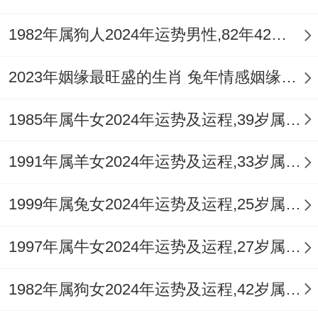
三、2026年提升婚姻感情运势的适用建议
1982年属狗人2024年运势男性,82年42岁属狗男2024年每月运程怎么样
面对冲太岁之年的感情挑战。消极应对不如
主动调整，以下是部分结合命理与现实的建
2023年姻缘最旺盛的生肖 兔年情感姻缘运比较旺的属相
议，帮助属鼠女性更好地把握情感走向。
1985年属牛女2024年运势及运程,39岁属牛人2024全年每月运势女性如何
调整心态，以柔克刚， 冲太岁之年心浮气躁
是大忌，当感情出现矛盾时先冷静下来，避
1991年属羊女2024年运势及运程,33岁属羊人2024全年每月运势女性如何
免正面对抗，可以运用「以退为进」的智
1999年属兔女2024年运势及运程,25岁属兔人2024全年每月运势女性如何
慧，暂缓争论，待情绪平与后再沟通，这往
往能取得更好效果。
1997年属牛女2024年运势及运程,27岁属牛人2024全年每月运势女性如何
借助风水，增强正面能量， 除了佩戴或摆放
1982年属狗女2024年运势及运程,42岁属狗人2024全年每月运势女性如何
前述吉祥物，还需注意2026年岁破方在正北