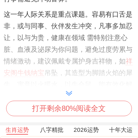
这一年人际关系是重点课题。容易有口舌是
非，或与同事、伙伴发生冲突，凡事多加忍
让，以与为贵，健康在领域 需特别注意心
脏、血液及泌尿为你问题，避免过度劳累与
情绪激动，建议佩戴专属护身吉祥物，如
祥
安阁牛钱纳宝
吊坠，其造型为脚踏火焰的犀
牛，寓意以火暖水，以牛合鼠，能有效化解
冲太岁带来的动荡能量，守护整年平安。
打开剩余80%阅读全文
二、1996年属鼠女性2026年婚姻运势详细
认识
生肖运势
八字精批
2026运势
十年大运