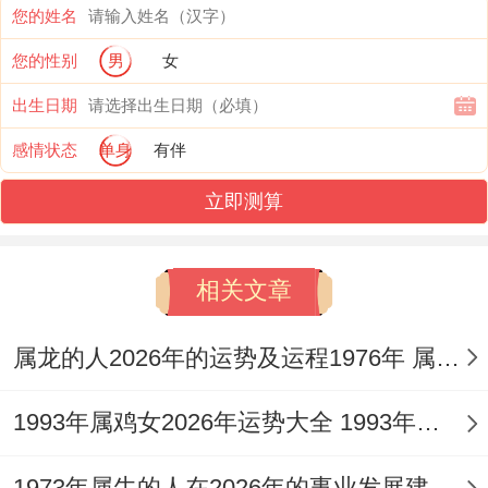
对于1996年出生的属鼠女性来说2026年的
您的姓名
婚姻感情运势可谓波澜起伏，冲太岁的力量
您的性别
男
女
在情感领域表现得尤为明显，既有新的可能
出生日期
性，也伴随着诸多挑战。
感情状态
单身
有伴
1.单身者：桃花闪现，但需明辨是非
立即测算
单身属鼠女在2026年有机遇遇到新的缘分。
社交活动可能增多，但出现的桃花质量参差
相关文章
不齐，容易遇到短暂亲密而热情或复杂关
属龙的人2026年的运势及运程1976年 属龙的人2026年运势及运程详解
系，需要仔细甄别，这一年遇到的感情，往
往来得快去得也快，或是充斥竞争。
1993年属鸡女2026年运势大全 1993年属鸡女人生劫
尤其注意避免陷入三角关系或多角恋情。冲
1973年属牛的人在2026年的事业发展建议 1976年属什么生肖