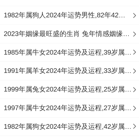
量。可在办公室或书房的东北方文昌位，摆
放 【
祥安阁登榜扬名
】 摆件，借助文昌塔
1982年属狗人2024年运势男性,82年42岁属狗男2024年每月运程怎么样
与卷书的能量，加强思维清晰度与文书契约
2023年姻缘最旺盛的生肖 兔年情感姻缘运比较旺的属相
运，使官印之力得以彰显，日常多穿着黑
色、蓝色或白色衣物，佩戴金属饰品，从五
1985年属牛女2024年运势及运程,39岁属牛人2024全年每月运势女性如何
行上补水补金，以抑制过旺的火气（比
1991年属羊女2024年运势及运程,33岁属羊人2024全年每月运势女性如何
劫），从而自然削弱小人气场。
三、财富运势：正财稳固与偏财风险的博弈
1999年属兔女2024年运势及运程,25岁属兔人2024全年每月运势女性如何
3.1 2026年的财运总体趋势怎样？
1997年属牛女2024年运势及运程,27岁属牛人2024全年每月运势女性如何
财运算不上丰隆之年但属于 「一分耕耘。一
1982年属狗女2024年运势及运程,42岁属狗人2024全年每月运势女性如何
分收获」 的稳健型，正财方面因食神生财，