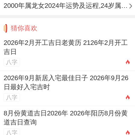
通过本职工作、专业技能获得的收入稳定，
2000年属龙女2024年运势及运程,24岁属龙人2024全年每月运势女性如何
且有提升空间，偏财方面因财星伏吟且受比
劫虎视眈眈，投资投机之事风险极高，容易
猜你喜欢
有亏损或被他人牵连破财，全年财运呈现
2026年2月开工吉日老黄历 2126年2月开工
「前紧后松」之势，年初木火旺时开支大、
吉日
破耗多，入秋后金水旺相，财气方有回升。
八字
3.2 哪些领域投资需要特别小心？
2026年9月新居入宅最佳日子 2026年9月26
日最好入宅吉时
所有高杠杆，高风险的投机行为。如股票，
八字
期货、虚拟货币等，今年皆为大忌，因劫财
8月份黄道吉日2026年 2026年阳历8月份黄
夺财之象明确，与朋友，亲戚合伙投资或发
道吉日查询
生大额借贷，极易因财失义，造成资金有去
八字