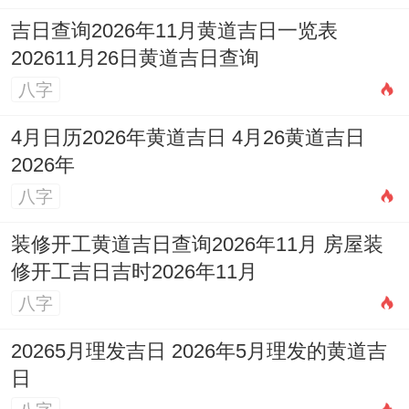
间将个人爱好，特长（如写作，设计、授
吉日查询2026年11月黄道吉日一览表
课）变现，是安全且有效的增收途径。
202611月26日黄道吉日查询
四、情感姻缘：咸池星动下的情感涟漪
八字
4.1 单身者2026年脱单机遇大吗？
4月日历2026年黄道吉日 4月26黄道吉日
2026年
机遇有，但多为 「露水姻缘」，流年逢
八字
「咸池桃花」，异性缘份确实增多，社交活
动活跃，容易遇到令自己心动的对象，此桃
装修开工黄道吉日查询2026年11月 房屋装
修开工吉日吉时2026年11月
花受比劫作用，往往来得快去得也快，对方
八字
可能方法含糊，或存在其他竞争者，感情发
展易流于表面，难以详细稳定，尤其是夏季
20265月理发吉日 2026年5月理发的黄道吉
日
出生的属蛇人更需警惕短暂的亲密而热情带