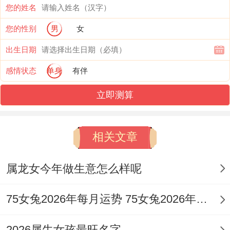
您的姓名
性的收益与事业突破。
您的性别
男
女
挑战则在于 「群比争财」。即身边竞争者
出生日期
众，容易有利益被分夺、功劳被抢夺、合作
感情状态
单身
有伴
中出现分歧甚至破财之事，能否将挑战化为
立即测算
机遇，关键在于是否能善用官印之力，以规
则与智慧约束竞争，将个人才华转化为官方
相关文章
认可的成果。
1.3 五行气运上需要看哪些在领域 的平衡？
属龙女今年做生意怎么样呢
丁巳生人本就火旺。再逢丙午烈火之年形
75女兔2026年每月运势 75女兔2026年的每个月运势及运程
成、「火炎土燥」 之局，五行极度失衡，木
（印星）被烈火焚尽，水（官星，财星）被
2026属牛女孩最旺名字