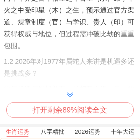
火之中受印星（木）之生，预示通过官方渠
道、规章制度（官）与学识、贵人（印）可
获得权威与地位，但过程需冲破比劫的重重
包围。
1.2 2026年对1977年属蛇人来讲是机遇多还
是挑战多？
此年机遇与挑战并存。且相互交织，最大的
机遇在于、「禄马交驰」 ，禄神（代表俸
打开剩余89%阅读全文
禄，稳定收益）与驿马星（代表变动，奔
波）同时引动，这代表着，通过主动求变，
生肖运势
八字精批
2026运势
十年大运
出差、岗位调动甚至异地发展，能获取实质