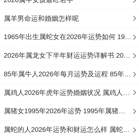
旺火熬干，这会造成：一、思虑过重但行动
属羊男命运和婚姻怎样呢
急躁，决策易失冷静；二、健康上心火，肝
火亢盛，容易有炎症，血压问题；三、人际
1965年出生属蛇女在2026年运势如何 1965年出生属什么的
关系上因性格过于显露锋芒而引发冲突，全
2026年属龙女下半年财运运势详解书 2026年属龙女的全年运势及运程
年调理核心在于、「调候」 ，急需补充
「水」元素以降火润局，兼补「金」元素以
85年属牛人2026年每月运势及运程 85年属牛人2026年运势及运程
生水耗火，达成五行流通。
属鸡人2026年虎年运势婚姻状况 属鸡人2026年全年运势运程
二、事业运程：官印相生下的升腾与角力
属猪女1995年2026年运势 1995年属猪女2026年运势及运程
2.1 2026年事业上会有晋升或重要转折的机
遇吗？
属蛇的人2026年运势和财运怎么样 属蛇的人2026年犯太岁吗