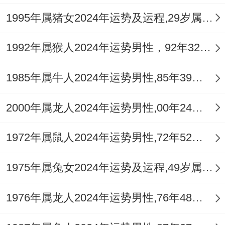
竞争者，甚至利用不甚光明的手段，因 「羊
1995年属猪女2024年运势及运程,29岁属猪人2024全年每月运势女性如何
刃驾杀」 之力受群比作用，容易变得刚愎自
1992年属猴人2024年运势男性，92年32岁属猴男2024年每月运程怎么样
用，与上级或规则（杀）发生顶撞，从而自
毁前程，第三，驿马星动虽主变动，但也可
1985年属牛人2024年运势男性,85年39岁属牛男2024年每月运程怎么样
能代表着工作繁琐、出差频繁，造成身心俱
2000年属龙人2024年运势男性,00年24岁属龙男2024年每月运程怎么样
疲，反而作用核心业务表现。
2.3 适合转换工作或创业吗？
1972年属鼠人2024年运势男性,72年52岁属鼠男2024年每月运程怎么样
「驿马逢冲」之年变动意象极强。对于在原
1975年属兔女2024年运势及运程,49岁属兔人2024全年每月运势女性如何
有岗位遇到瓶颈、发展受限的属蛇人今年是
1976年属龙人2024年运势男性,76年48岁属龙男2024年每月运程怎么样
主动寻求变化的良机，不管是内部转岗还是
跳槽，成功几率较高，但创业则需格外谨