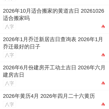
无回，在正南方太岁位与正北方岁破方进行
2026年10月适合搬家的黄道吉日 20261026
的投资或重大财务决策，尤其凶险，务必回
适合搬家吗
避，建议将关注点放在与自身专业相关，或
八字
需要长期知识积累的领域。
2026年1月乔迁新居吉日查询表 2026年1月
3.3 怎样守财并开拓新的财源？
乔迁最好的日子
守财是第一要务，可在家中或办公室的正东
八字
方正财位，安放、【
祥安阁聚宝皆财
】 摆
2026年6月份建房开工动土吉日 2026年六月
件，稳固财库，凝聚财气，开拓财源方面应
建房吉日
依托「官印」，即争取与，大型机构相关的
八字
项目，或从事教育，咨询、法律等需要资质
2026年黄历4月 2026年四月二十六黄历
的行业，「伤官生财」也提示，利用业余时
八字