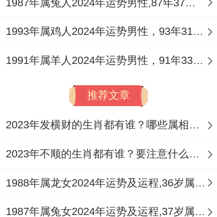
1987年属兔人2024年运势男性,87年37岁属兔男2024年每月运程怎么样
慎。
1993年属鸡人2024年运势男性，93年31岁属鸡男2024年每月运程怎么样
1991年属羊人2024年运势男性，91年33岁属羊男2024年每月运程怎么样
因流年财星不显，且比劫重重，代表着开拓
市场消耗巨大，现金流压力突出，且易遭遇
推荐文章
合伙人纠纷或同行恶性竞争，若确有创业计
划，务必以技术、专利（印）为核心竞争
2023年发横财的生肖都有谁？哪些属相财运旺盛？
力，并寻求实力雄厚的靠山（官），方有成
功可能。
2023年不顺的生肖都有谁？要注意什么呢？
2.4 怎样增强事业运势，化解小人？
1988年属龙女2024年运势及运程,36岁属龙人2024全年每月运势女性如何
增强事业运势的核心在于强化「官印」力
1987年属兔女2024年运势及运程,37岁属兔人2024全年每月运势女性如何