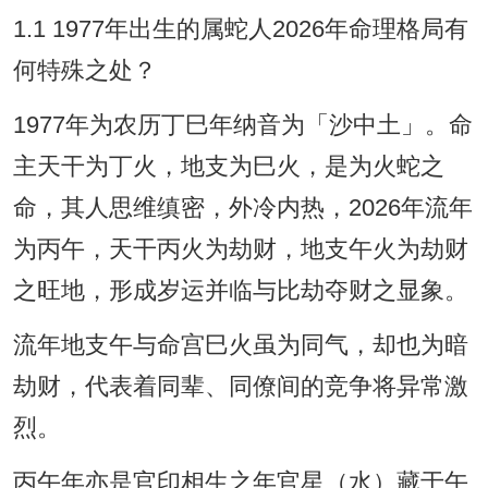
1.1 1977年出生的属蛇人2026年命理格局有
何特殊之处？
1977年为农历丁巳年纳音为「沙中土」。命
主天干为丁火，地支为巳火，是为火蛇之
命，其人思维缜密，外冷内热，2026年流年
为丙午，天干丙火为劫财，地支午火为劫财
之旺地，形成岁运并临与比劫夺财之显象。
流年地支午与命宫巳火虽为同气，却也为暗
劫财，代表着同辈、同僚间的竞争将异常激
烈。
丙午年亦是官印相生之年官星（水）藏于午