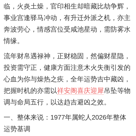
临，火炎土燥，官印相生却暗藏比劫争辉，
事业宫逢驿马冲动，有升迁外派之机，亦主
奔波劳心，情感宫位受咸池星动，需防雾水
情缘。
流年财帛遇禄神，正财稳固，然偏财星隐，
投资需守正，健康方面注意木火失衡引发的
心血为你与燥热之疾，全年运势吉中藏凶，
把握时机的亦需以
祥安阁喜庆迎犀
吊坠等物
调与命局五行，以达趋吉避凶之效。
一、整体来说：1977年属蛇人2026年整体
运势基调