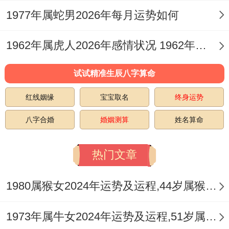
机遇显著，流年天干丙火劫财虽主竞争，但
1977年属蛇男2026年每月运势如何
地支午中藏有丁火（比肩）、己土（食神）
与最关键的正官，这形成了 「伤官佩印」
1962年属虎人2026年感情状况 1962年属虎人今日运势
同 「官印相生」 的组合，代表着，凭借自
试试精准生辰八字算命
身的专业技能（食神）、缜密规划（印）与
良好声誉，能获得上级（官）的认可与提
红线姻缘
宝宝取名
终身运势
拔，尤其在下半年金水进气之时机遇窗口将
八字合婚
婚姻测算
姓名算命
打开，转折点多与岗位职责扩大、负责新项
热门文章
目或进入更具管理性质的岗位相关。
2.2 职场中应重点防范哪些不利情况？
1980属猴女2024年运势及运程,44岁属猴人2024全年每月运势女性如何
首要防范 「比劫夺官」。即同级别的同事或
1973年属牛女2024年运势及运程,51岁属牛人2024全年每月运势女性如何
合作伙伴，可能成为你晋升道路上最直接的