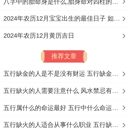
八字中的胎命身是什么,胎身命对四柱的影响
黄历。
2024年农历12月宝宝出生的最佳日子 如何挑选适合的吉日
重点关注:农历六月二十六（参考阳历2026
年7月30日约）
。
2024年农历12月黄历吉日
依据要求表明的阳历2026年6月26日（可当
推荐文章
农历六月二十六的参照）的信息,在这一天是
「除执位」,但值神位「勾陈」，属于黑道
五行缺金的人是不是没有财运 五行缺金的人命运好不好
日.
五行缺火的人需要注意什么 风水禁忌有哪些
在这代表着即使「除」日有除旧布新的寓
意。但勾陈当值，主有始无终，先喜后悲，
五行属什么的命运最好 五行中什么命运势旺盛
故大事不宜.当天的吉神有「月德合」、「吉
五行缺火的人适合从事什么职业 五行缺火的人适合从事的职业有哪些
期」、「守日」、「六盒」、凶神则位「勾