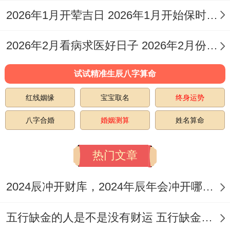
丙
十一
07-
婚、开业、
2026年1月开荤吉日 2026年1月开始保时捷卡宴会涨价吗
辰
司命
（预
15（附
装修、乔
日
2026年2月看病求医好日子 2026年2月份求医日
估）
近）
迁、宴会
试试精准生辰八字算命
订婚、迁
六月
2026-
戊
坟、纳采、
红线姻缘
宝宝取名
终身运势
十三
07-
午
青龙
纳畜、安
八字合婚
婚姻测算
姓名算命
（预
17（附
日
门、栽种、
估）
近）
破土
热门文章
订婚、理
2024辰冲开财库，2024年辰年会冲开哪些人的财库
六月
2026-
己
发、乔迁、
十四
07-
五行缺金的人是不是没有财运 五行缺金的人命运好不好
未
明堂
出行、搬
（预
18（附