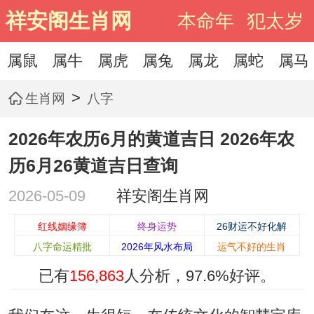
祥安阁生肖网
本命年
犯太岁
属鼠
属牛
属虎
属兔
属龙
属蛇
属马
>
生肖网
八字
2026年农历6月的黄道吉日 2026年农
历6月26黄道吉日查询
2026-05-09
祥安阁生肖网
红线姻缘簿
终身运势
26财运不好化解
八字命运精批
2026年风水布局
运气不好的生肖
已有
156,863
人分析，
97.6%
好评。