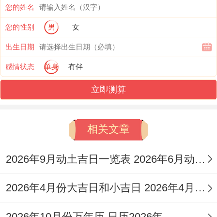
农历
您的姓名
干
阳历日
值神
日期
重要宜事
您的性别
男
女
支
期（参
（吉
（预
（参考）
出生日期
日
考）
神）
估）
感情状态
单身
有伴
六月
2026-
订婚、理
立即测算
丙
初一
07-
发、乔迁、
午
青龙
（预
05（附
提车、出
相关文章
日
估）
近）
行、交易
2026年9月动土吉日一览表 2026年6月动土吉日查询
六月
2026-
开业、乔
丁
初二
07-
迁、提车、
2026年4月份大吉日和小吉日 2026年4月16日农历
未
明堂
（预
06（附
签合同、开
日
2026年10月份万年历 日历2026年