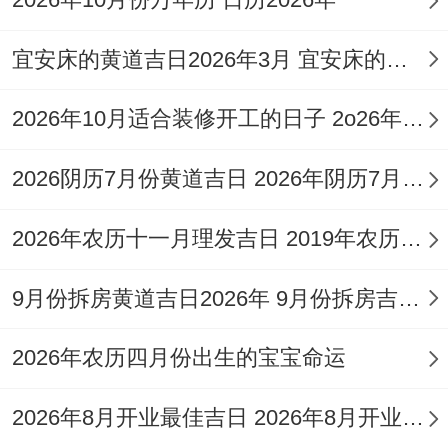
估）
近）
张、安葬
宜安床的黄道吉日2026年3月 宜安床的吉日2026年6月
订婚、签合
六月
2026-
庚
同、签约、
2026年10月适合装修开工的日子 2o26年10月装修开工吉日
初五
07-
戌
金匮
交房、出
（预
09（附
日
行、交易、
2026阴历7月份黄道吉日 2026年阴历7月26日子好不好
估）
近）
动土
2026年农历十一月理发吉日 2019年农历十一月理发黄道吉日
六月
2026-
订婚、乔
辛
9月份拆房黄道吉日2026年 9月份拆房吉日吉时
初六
07-
迁、签合
亥
天德
（预
10（附
同、安灶、
2026年农历四月份出生的宝宝命运
日
估）
近）
出行、入宅
2026年8月开业最佳吉日 2026年8月开业最旺财的日子有哪些
六月
2026-
结婚、订