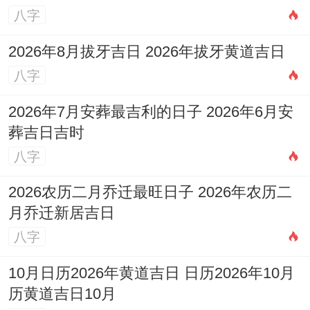
八字
民俗禁忌须知
2026年8月拔牙吉日 2026年拔牙黄道吉日
当在传统习俗里，有些禁忌是得不相同注意
八字
的，它们往往蕴含着先人的经历 与智慧！
忌
2026年7月安葬最吉利的日子 2026年6月安
不择吉时
：即便选对了日子，一天里面也有
葬吉日吉时
吉时同凶时之分，必须要选择吉时开始重要
八字
的活动，比如丑时、卯时、午时等常被认位
2026农历二月乔迁最旺日子 2026年农历二
是吉时。
月乔迁新居吉日
忌不顾冲煞
：假设某日冲你的生肖；或者煞
八字
向与你计划行动的方向统一,最佳避开，就
10月日历2026年黄道吉日 日历2026年10月
像…一样「冲牛煞西」的日子，属牛的人不
历黄道吉日10月
宜重大举措，且西方不宜动土。