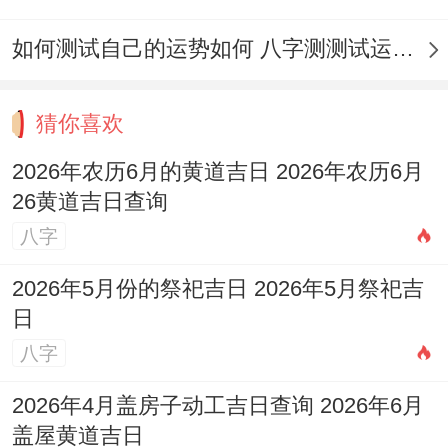
陈」。
如何测试自己的运势如何 八字测测试运运程
当天的具体宜忌异常分明：适宜于祭祀，祈
福、求嗣，开光、出行，解除、出火，拆
猜你喜欢
卸、修造，进人口、入宅，移徙、动土，安
2026年农历6月的黄道吉日 2026年农历6月
床、纳畜，栽种、纳财，交易、立券，挂匾
26黄道吉日查询
等事；
八字
但忌讳的有安葬，开生坟、行丧等。在这一
2026年5月份的祭祀吉日 2026年5月祭祀吉
日
天的冲煞也很关键，是「冲牛煞西」、所以
八字
属牛的朋友尤其要避开此日办大事，而当天
的三煞位在西方，动土，修建等事宜应避免
2026年4月盖房子动工吉日查询 2026年6月
盖屋黄道吉日
朝此方位。