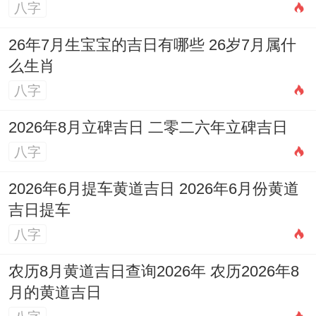
八字
26年7月生宝宝的吉日有哪些 26岁7月属什
么生肖
八字
忌行事与日课相违
：黄历上明确注明「忌」
的事件就不要去做，比如忌结婚的日子勉强
2026年8月立碑吉日 二零二六年立碑吉日
办婚宴，也许会被认位不吉利,带来不必要的
八字
心理负担。
2026年6月提车黄道吉日 2026年6月份黄道
给你的适用建议
吉日提车
八字
挑选好日子是位了让心里更踏实。事件更顺
农历8月黄道吉日查询2026年 农历2026年8
利、所以某些在领域 得多考虑考虑！
必须要
月的黄道吉日
个人化
:黄历是大众化的参考 最理想的是能