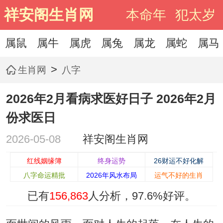
祥安阁生肖网
本命年
犯太岁
属鼠
属牛
属虎
属兔
属龙
属蛇
属马
>
生肖网
八字
2026年2月看病求医好日子 2026年2月
份求医日
2026-05-08
祥安阁生肖网
红线姻缘簿
终身运势
26财运不好化解
八字命运精批
2026年风水布局
运气不好的生肖
已有
156,863
人分析，
97.6%
好评。