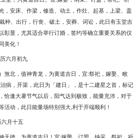
光，安床、作梁，修造、动土，作灶、起基，上梁、盖
徙，栽种、出行，行丧、破土，安葬、词讼，此日有玉堂吉
以彰显，尤其适合举行订婚，签约等确立重要关系的仪
同美化！
;农历六月初九
）煞北，值神青龙，为黄道吉日，宜:祭祀，嫁娶、畋
、治病，开渠，此日为「建日」，是十二建星之首，标记
，恰逢大暑节气以后，阳气达到极致，能量充沛，对于
等活动，此日能量场特别强大,利于开端顺利！
农历六月十五
神天德，为黄道吉日！宜:嫁娶，订盟、纳采，祭祀、祈