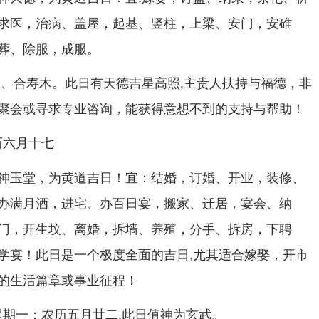
求医，治病、盖屋，起基、竖柱，上梁、安门，安碓
葬、除服，成服。
讼、合寿木。此日有天德吉星高照,主贵人扶持与福德，非
聚会或寻求专业咨询，能获得意想不到的支持与帮助！
农历六月十七
神玉堂，为黄道吉日！宜：结婚，订婚、开业，装修、
办满月酒，进宅、办百日宴，搬家、迁居，宴会、纳
门，开生坟、离婚，拆墙、养殖，分手、拆房，下聘
学宴！此日是一个极度全面的吉日,尤其适合嫁娶，开市
的生活篇章或事业征程！
..星期一；农历五月廿二,此日值神为玄武。