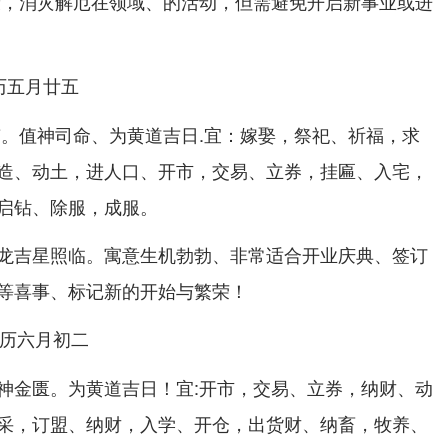
康，消灾解厄在领域、的活动，但需避免开启新事业或进
农历五月廿五
南。值神司命、为黄道吉日.宜：嫁娶，祭祀、祈福，求
造、动土，进人口、开市，交易、立券，挂匾、入宅，
启钻、除服，成服。
龙吉星照临。寓意生机勃勃、非常适合开业庆典、签订
等喜事、标记新的开始与繁荣！
,农历六月初二
神金匮。为黄道吉日！宜:开市，交易、立券，纳财、动
采，订盟、纳财，入学、开仓，出货财、纳畜，牧养、