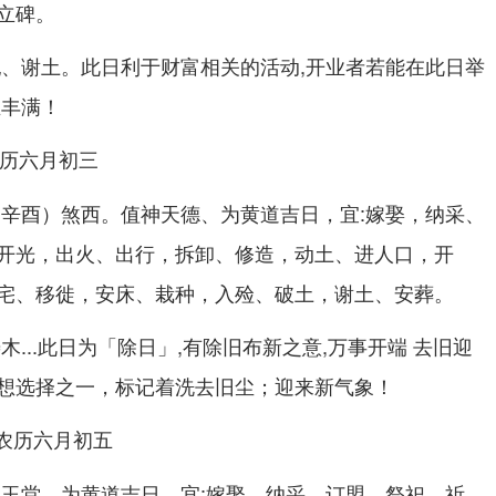
立碑。
祀、谢土。此日利于财富相关的活动,开业者若能在此日举
业丰满！
，农历六月初三
（辛酉）煞西。值神天德、为黄道吉日，宜:嫁娶，纳采、
开光，出火、出行，拆卸、修造，动土、进人口，开
宅、移徙，安床、栽种，入殓、破土，谢土、安葬。
木...此日为「除日」,有除旧布新之意,万事开端 去旧迎
想选择之一，标记着洗去旧尘；迎来新气象！
，农历六月初五
神玉堂，为黄道吉日。宜:嫁娶，纳采、订盟，祭祀、祈