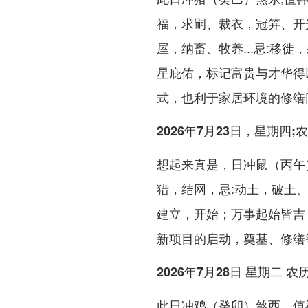
福，求嗣、裁衣，冠笄、开
屋，纳畜、牧养...忌:移
星庇佑，标记富贵与才华得
式，也利于家居环境的修缮
2026年7月23日，星期四
想起来真是，日冲鼠（丙午
猎，结网，忌:动土，破土
建立，开始；万事起始皆吉
新项目的启动，奠基、修缮
2026年7月28日 星期二 
此日冲鸡（癸卯）煞西。值