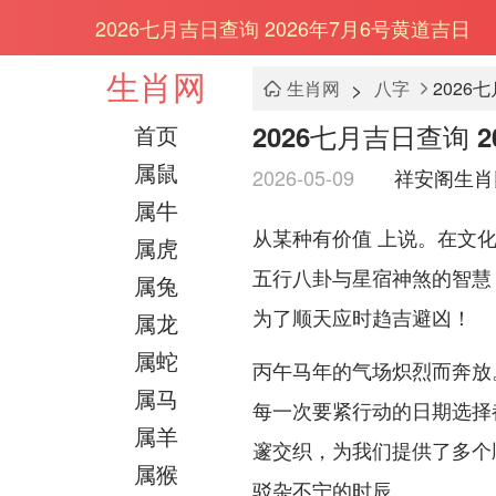
2026七月吉日查询 2026年7月6号黄道吉日
生肖网
>
生肖网
八字
2026
2026七月吉日查询 
首页
属鼠
2026-05-09
祥安阁生肖
属牛
从某种有价值 上说。在文
属虎
五行八卦与星宿神煞的智慧
属兔
为了顺天应时趋吉避凶！
属龙
属蛇
丙午马年的气场炽烈而奔放
属马
每一次要紧行动的日期选择都
属羊
邃交织，为我们提供了多个
属猴
驳杂不宁的时辰。