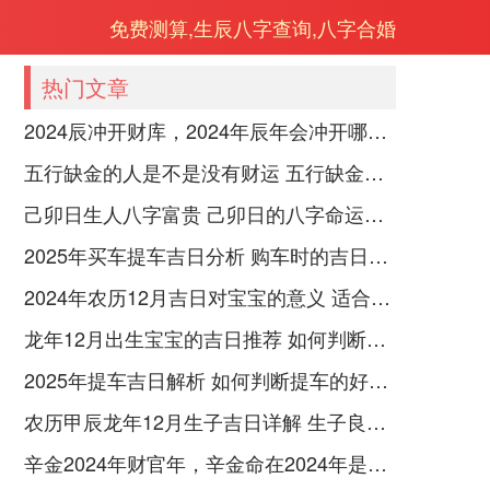
免费测算,生辰八字查询,八字合婚
热门文章
2024辰冲开财库，2024年辰年会冲开哪些人的财库
五行缺金的人是不是没有财运 五行缺金的人命运好不好
己卯日生人八字富贵 己卯日的八字命运如何
2025年买车提车吉日分析 购车时的吉日与禁忌
2024年农历12月吉日对宝宝的意义 适合龙年宝宝出生的日子有哪些
龙年12月出生宝宝的吉日推荐 如何判断吉日是否适合宝宝
2025年提车吉日解析 如何判断提车的好日子
农历甲辰龙年12月生子吉日详解 生子良辰的影响因素
辛金2024年财官年，辛金命在2024年是财官年还是财印年