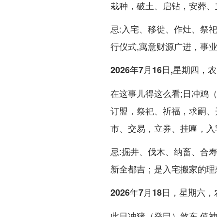
栽种，破土、启钻，安葬、
忌:入宅、移徙、作灶、祭
行仪式,寓意财源广进，事
2026年7月16日,星期四
在这事儿得这么看;日冲鸡
订盟，祭祀、祈福，求嗣、
市、交易，立券、挂匾，入
忌:掘井、伐木、纳畜、合寿
新全都吉；是入宅搬家的理
2026年7月18日，星期六
此日冲猪（癸巳）煞东,值