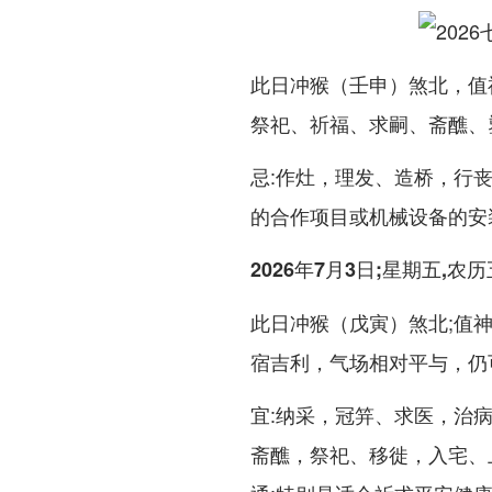
此日冲猴（壬申）煞北，值
祭祀、祈福、求嗣、斋醮、
忌:作灶，理发、造桥，行
的合作项目或机械设备的安
2026年7月3日;星期五,农
此日冲猴（戊寅）煞北;值
宿吉利，气场相对平与，仍
宜:纳采，冠笄、求医，治病
斋醮，祭祀、移徙，入宅、