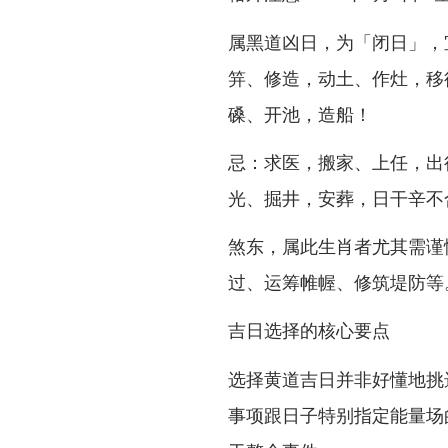
属黑道凶日，为「闭日」，
笄、修造，动土、作灶，移
磉、开池，造船！
忌：求医，搬家、上任，出
光、掘井，安葬，日干辛不
煞东，属此生肖者尤其需谨
过、运筹帷幄、修筑堤防等
吉日选择的核心要点
选择黄道吉日并非好懂地挑
事项跟日子特别指定能量场