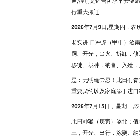
通;特别是适合祈求平安健
行重大搬迁！
2026年7月9日,星期四，
老实讲,日冲虎（甲申）煞
嗣、开光，出火、拆卸，修
移徙、栽种，纳畜、入殓，
忌：无明确禁忌！此日有青
重要契约以及家庭添丁进口
2026年7月15日，星期三
此日冲猴（庚寅）煞北；值
土，开光、出行，嫁娶、纳