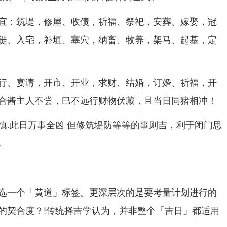
宜：筑堤，修屋、收债，祈福、祭祀，安葬、嫁娶，冠
徙、入宅，补垣、塞穴，纳畜、牧养，架马、起基，定
行、宴请，开市、开业，求财、结婚，订婚、祈福，开
合酱主人不尝，巳不远行财物伏藏，且当日同猪相冲！
慎.此日万事全凶 但修筑堤防等等的事则吉，利于闭门思
。
选一个「黄道」标签。更深层次的是要考量计划进行的
的契合度？!传统择吉学认为，并非整个「吉日」都适用