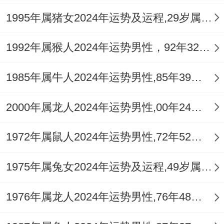
今年求财宜「智取」而非「豪夺」。适合凭
1995年属猪女2024年运势及运程,29岁属猪人2024全年每月运势女性如何
借专业知识与信息差获利，不宜进行高风
1992年属猴人2024年运势男性，92年32岁属猴男2024年每月运程怎么样
险、高杠杆的投机行为，要特别注意合伙经
营中的账目清晰与权责分明，避免因人情或
1985年属牛人2024年运势男性,85年39岁属牛男2024年每月运程怎么样
疏忽造成财务损失。
2000年属龙人2024年运势男性,00年24岁属龙男2024年每月运程怎么样
守护既有财富、开源节流是关键。可考虑佩
1972年属鼠人2024年运势男性,72年52岁属鼠男2024年每月运程怎么样
戴【
祥安阁聚宝皆财
】吉祥物，增强财库磁
场，汇聚四方财源，稳固正偏财运，减少无
1975年属兔女2024年运势及运程,49岁属兔人2024全年每月运势女性如何
谓破耗。
1976年属龙人2024年运势男性,76年48岁属龙男2024年每月运程怎么样
感情姻缘运势：桃花隐现风波起，真诚沟通
破迷局