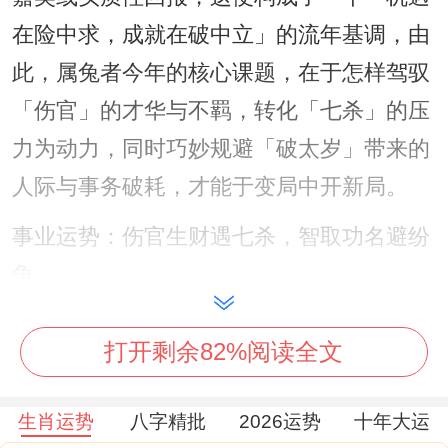
在险中求，成就在破中立」的流年基调，由
此，属兔者今年的核心课题，在于怎样驾驭
「伤官」的才华与不羁，转化「七杀」的压
力为动力，同时巧妙规避「破太岁」带来的
人际与事务破耗，才能于变局中开新局。
事业运势：伤官生财遇七杀，智取功名避纷
争
流年「伤官」星透出，代表着属兔人今年在
打开剩余82%阅读全文
职场中不满足于现状，富有改革精神与创新
意识，尤其利于从事策划、设计、贸易、表
生肖运势
八字精批
2026运势
十年大运
达类工作的人士，能将巧思转化为实际收