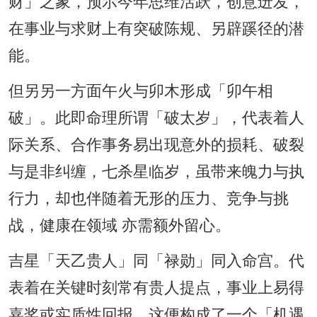
财」之象，预示今年思维活跃，创意迸发，
在事业与求财上有突破陈规、另辟蹊径的潜
能。
但另另一方面午火与卯木形成「卯午相
破」。此即命理所谓「破太岁」，代表着人
际关系、合作事务易出现意外的损耗、破裂
与是非纠缠，七杀星临岁，虽带来魄力与执
行力，却也伴随着无形的压力、竞争与挑
战，健康在领域 亦需额外留心。
吉星「天乙贵人」同「禄勋」同入命宫。代
表着在关键时刻常有贵人提点，事业上易得
嘉奖或实质性回报，这便构成了一个「机遇