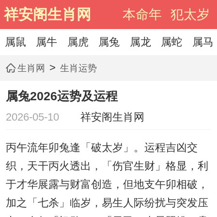
祥安阁生肖网
本命年
犯太岁
属鼠
属牛
属虎
属兔
属龙
属蛇
属马
>
生肖网
生肖运势
属兔2026运势及运程
2026-05-10
祥安阁生肖网
丙午流年卯兔逢「破太岁」。运程吉凶交
织，天干丙火透出，「伤官生财」格显，利
于才华展露与财富创造，但地支午卯相破，
加之「七杀」临岁，易生人际纷扰与突发压