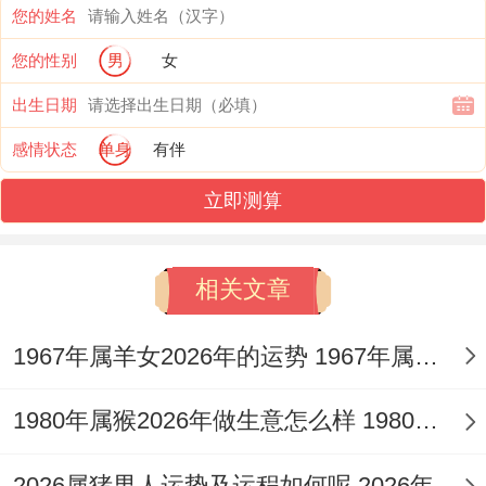
您的姓名
益，有「智取功名」之象。
您的性别
男
女
七杀星坐镇，工作任务可能骤然加重，或面
出生日期
临强有力的竞争对手，但这恰恰是激发潜
感情状态
单身
有伴
能、证明自身价值的时机，凭借「禄勋」吉
立即测算
星加持，出色的表现易获得上司认可，有获
得荣誉、职权晋升或跳槽到更好平台的机
相关文章
遇。
「破太岁」同「七杀」交织。职场人际暗流
1967年属羊女2026年的运势 1967年属羊女2026年运势及运程
汹涌，容易因言辞直接、特立独行而无意中
1980年属猴2026年做生意怎么样 1980年属猴2026年运势
得罪同僚或客户，引发不必要的误会与争
端，「晦气」星的作用更提示需谨慎处理文
2026属猪男人运势及运程如何呢 2026年属猪人的全年运势男性