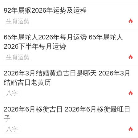
92年属猴2026年运势及运程
生肖运势
1975乙卯年（虚岁52）：天干乙木为「比
肩」。增强自身力量，事业上有合作机遇，
65年属蛇人2026年每月运势 65年属蛇人
2026下半年每月运势
但竞争亦明显，流年「伤官」泄秀，利于技
生肖运势
术革新或副业拓展，唯「比肩」亦分财，合
伙投资需明算账，家庭责任较重，要看平衡
2026年3月结婚黄道吉日是哪天 2026年3月
结婚吉日老黄历
工作与家庭。
八字
1987丁卯年（虚岁40）：天干丁火为「食
2026年6月移徙吉日 2026年6月移徙最旺日
神」。与流年丙火「伤官」由...做成「食伤
子
混杂」，才华横溢，表现欲强，易在行业中
八字
崭露头角，但言行更需谨慎，以防口舌，此