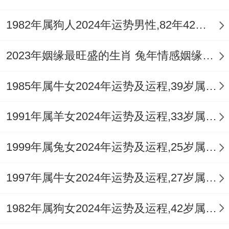
将关注点共同放在家庭建设或事业发展上以
1982年属狗人2024年运势男性,82年42岁属狗男2024年每月运程怎么样
共同目标凝聚情感。
2023年姻缘最旺盛的生肖 兔年情感姻缘运比较旺的属相
想要增进感情与谐、化解孤克之气者。可佩
戴【祥安阁九艳利贵手链】，借助其增进人
1985年属牛女2024年运势及运程,39岁属牛人2024全年每月运势女性如何
缘、催旺正缘桃花的能量，让感情之路更为
顺遂融洽。
1991年属羊女2024年运势及运程,33岁属羊人2024全年每月运势女性如何
平安健康运势：木火过旺耗心神，作息规律
1999年属兔女2024年运势及运程,25岁属兔人2024全年每月运势女性如何
保安康
1997年属牛女2024年运势及运程,27岁属牛人2024全年每月运势女性如何
丙午年木火炎炎，属兔人五行木气受火泄耗
过甚，需格外关注健康，七杀攻身，主压
1982年属狗女2024年运势及运程,42岁属狗人2024全年每月运势女性如何
力，焦虑情绪增多，易造成失眠，头痛、神