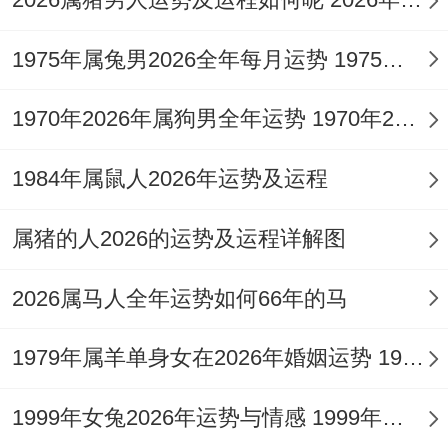
件契约，避免卷入官非诉讼。
1975年属兔男2026全年每月运势 1975年属兔男2026年运势及运程
对于寻求突破的属兔人今年宜主动出击展现
专长，但行事风格需刚柔并济，以成果服人
1970年2026年属狗男全年运势 1970年2026年多少岁
而非以言辞胜人。
1984年属鼠人2026年运势及运程
当感觉压力过大或小人环绕时不妨在办公室
或家中文昌位安放【
祥安阁登榜扬名
】摆
属猪的人2026的运势及运程详解图
件，借助文昌塔与卷书之力，稳固事业根
2026属马人全年运势如何66年的马
基，增强智慧与贵人缘，化解是非，令才华
得以稳健施展。
1979年属羊单身女在2026年婚姻运势 1979年属羊单身男婚姻
财运运势：财星暗藏待时发，偏财有机慎破
1999年女兔2026年运势与情感 1999年女兔2026年运势如何
耗