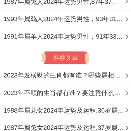
1987年属兔人2024年运势男性,87年37岁属兔男2024年每月运程怎么样
感情方面流年「伤官」星主导。单身属兔人
1993年属鸡人2024年运势男性，93年31岁属鸡男2024年每月运程怎么样
魅力增强，个性张扬易吸引目光，但所遇桃
花质量参差，且关系易快速开始也易因性格
1991年属羊人2024年运势男性，91年33岁属羊男2024年每月运程怎么样
摩擦而突然冷却，需防「露水情缘」，有伴
侣者，受「破太岁」作用最大，双方易因琐
推荐文章
事产生分歧、口角，或感到对方不够理解自
2023年发横财的生肖都有谁？哪些属相财运旺盛？
己，关系出现隔阂甚至面临外部勾引考验。
2023年不顺的生肖都有谁？要注意什么呢？
「七杀」也可能带来第三方干扰或强烈的占
有欲问题，今年维系感情的重点在于「沟
1988年属龙女2024年运势及运程,36岁属龙人2024全年每月运势女性如何
通」同「包容」，需克制「伤官」带来的挑
剔与任性，多换位思考，对于已婚人士，可
1987年属兔女2024年运势及运程,37岁属兔人2024全年每月运势女性如何