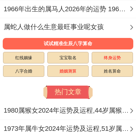
1966年出生的属马人2026年的运势 1966年出生的保护神
丙午年财星不显，但「伤官」可生「财」，
此谓「暗财」或「技术财」、「创意财」，
属蛇人做什么生意最旺事业呢女孩
正财收入重要依赖事业上的突破与业绩提
试试精准生辰八字算命
升，多劳多得，且有「禄勋」带来额外奖
金、分红的可能。
红线姻缘
宝宝取名
终身运势
八字合婚
婚姻测算
姓名算命
偏财方面因流年气场活跃。投资理财、跨界
合作中常现机遇，尤其上半年木火旺相之时
热门文章
易有不错的收益机遇，但「破太岁」的损坏
力在财运上体现为计划外支出、合作破财、
1980属猴女2024年运势及运程,44岁属猴人2024全年每月运势女性如何
债务纠纷或投资失误，七杀也暗示风险与波
1973年属牛女2024年运势及运程,51岁属牛人2024全年每月运势女性如何
动较大。