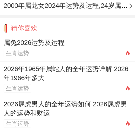
2000年属龙女2024年运势及运程,24岁属龙人2024全年每月运势女性如何
经衰弱等问题，「破太岁」则可能带来意外
的皮肉之伤，如磕碰，烫伤、炎症等，尤其
猜你喜欢
注意心脏，眼睛、血液在领域、的不适。
属兔2026运势及运程
今年不宜过度劳累，熬夜或饮酒过量。应主
生肖运势
动寻找释放压力的途径，如运动，冥想、接
2026年1965年属蛇人的全年运势详解 2026
触自然，规律作息，清淡饮食尤为重要，对
年1966年多大
于经常驾车出行者，车内悬挂【祥安阁一路
生肖运势
畅行车挂】，能借助其平安守护的磁场，化
解路途不良煞气，保旅途平安顺遂。
2026属虎男人的全年运势如何 2026属虎男
人的运势和财运
建议属兔朋友今年可随身佩戴黑曜石材质的
生肖运势
【
祥安阁犬来显达
吊坠】，黑曜石有强力吸