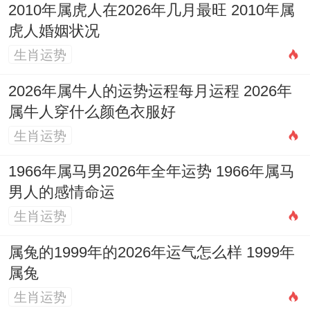
2010年属虎人在2026年几月最旺 2010年属
纳负能量、护身保平安之效，吊坠上神犬与
虎人婚姻状况
财宝的造型，既能借「卯戌相合」之力化解
生肖运势
部分太岁相破之厄，又能守护心神，助运程
2026年属牛人的运势运程每月运程 2026年
显达。
属牛人穿什么颜色衣服好
不同年份属兔人2026年运程逐年详解
生肖运势
1963癸卯年（虚岁64）：天干癸水为「偏
1966年属马男2026年全年运势 1966年属马
印」。与流年丙火「伤官」变成「水火既
男人的感情命运
济」，思维依然敏锐，利于学习养生知识或
生肖运势
发展个人兴趣，但需注意与晚辈的沟通方
属兔的1999年的2026年运气怎么样 1999年
式，避免因观念不同心生不快，财运平稳，
属兔
健康上需重点防范心脑血管及睡眠问题。
生肖运势