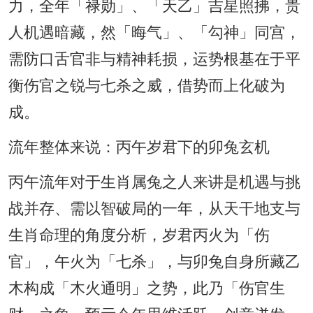
力，全年「禄勋」、「天乙」吉星照拂，贵
人机遇暗藏，然「晦气」、「勾神」同宫，
需防口舌官非与精神耗损，运势根基在于平
衡伤官之锐与七杀之威，借势而上化破为
成。
流年整体来说：丙午岁君下的卯兔玄机
丙午流年对于生肖属兔之人来讲是机遇与挑
战并存、需以智破局的一年，从天干地支与
生肖命理的角度分析，岁君丙火为「伤
官」，午火为「七杀」，与卯兔自身所藏乙
木构成「木火通明」之势，此乃「伤官生