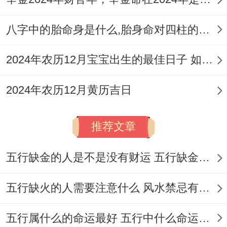
护理头发如利用滋养产品，保持发质健康光
泽...
八字中的胎命身是什么,胎身命对四柱的影响
理发专属民俗仪式
2024年农历12月宝宝出生的最佳日子 如何挑选适合的吉日
理发前沐浴更衣：标记净化身心，以崭新状
2024年农历12月黄历吉日
态迎接变化！
选择红色或紫色衣物增强阳气 提升当日运
推荐文章
势.
五行缺金的人是不是没有财运 五行缺金的人命运好不好
默念祈愿语:理发时默念「焕然一新，好运随
行」;强化积极心理！
五行缺火的人需要注意什么 风水禁忌有哪些
保留一缕头发：用红布包裹存放，寓意留住
五行属什么的命运最好 五行中什么命运势旺盛
福气与健康！