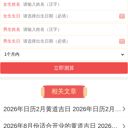
女生姓名
此日宜理发，标记财运与事业顺利，冲煞为
女生生日
掘井、开光！
男生姓名
12月4日（农历十月廿六）、干支壬子,值神
男生生日
白虎，但宜理发！
此日理发可提升个人魅力,冲煞为开市、安
立即测算
葬,需注意。
12月13日（农历十一月初五），干支辛酉，
相关文章
值神明堂，黄道吉日！
2026年日历2月黄道吉日 2026年日历2月属羊
此日理发利于健康与智慧，冲煞为伐木、安
葬。
2026年8月份适合开业的黄道吉日 2026年8月26日适合开业吗