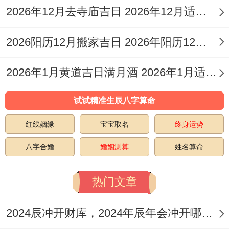
2026年12月去寺庙吉日 2026年12月适合去寺庙的日子
当下理发易带来事业机遇与财务增长，适合
2026阳历12月搬家吉日 2026年阳历12月适合搬家的黄道吉日
职场人士。
未时（13：00-15:00）：玉堂吉神主导，寓
2026年1月黄道吉日满月酒 2026年1月适合满月酒的日子
意光明跟智慧提升！
试试精准生辰八字算命
此时理发利于学习与决策，学生或创意工作
红线姻缘
宝宝取名
终身运势
者尤为适合。
八字合婚
婚姻测算
姓名算命
戌时（19：00-21：00）：司命吉神值守 标
记家庭与谐同健康！
热门文章
当下理发帮助改善人际关系同身心健康，适
2024辰冲开财库，2024年辰年会冲开哪些人的财库
合全家行动。