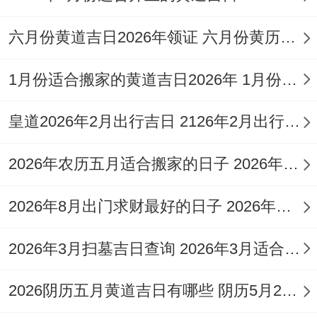
12月23日（农历十一月十五），干支辛巳，
六月份黄道吉日2026年领证 六月份黄历领证
值神勾陈,但宜理发！
1月份适合搬家的黄道吉日2026年 1月份黄历哪天适合搬家
此日标记改变与新生；冲煞为作灶、安门.
皇道2026年2月出行吉日 2126年2月出行吉日
12月25日（农历十一月十七），干支癸未，
值神明堂，黄道吉日！
2026年农历五月适合搬家的日子 2026年农历5月26可以搬家吗
此日理发纳财进人口；寓意财富与人缘双丰
2026年8月出门求财最好的日子 2026年六月出行求财吉日
收！
2026年3月扫墓吉日查询 2026年3月适合扫墓的日子
择吉时辰：吉时段的标记有价值
辰时（7：00-9:00）：金匮吉神当值，标记
2026阴历五月黄道吉日有哪些 阴历5月26日黄道吉日查询
财富积累与贵人相助！