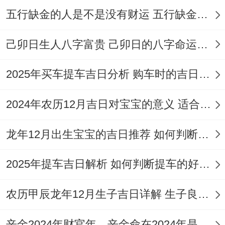
五行缺金的人是不是没有财运 五行缺金的人命运好不好
理发注意事项
理发前：选择心情愉悦的日子，避免身体不
己卯日生人八字富贵 己卯日的八字命运如何
适或生病时理发！
2025年买车提车吉日分析 购车时的吉日与禁忌
提前与理发师沟通发型设计，确保技术同审
2024年农历12月吉日对宝宝的意义 适合龙年宝宝出生的日子有哪些
美符合需求。
理发中:保持放松心态、可默念积极愿望增强
龙年12月出生宝宝的吉日推荐 如何判断吉日是否适合宝宝
心理暗示！
2025年提车吉日解析 如何判断提车的好日子
注意头皮护理,避免过度拉扯或化学损伤。
农历甲辰龙年12月生子吉日详解 生子良辰的影响因素
理发后:及时清理碎发、寓意告别以往烦恼！
辛金2024年财官年，辛金命在2024年是财官年还是财印年