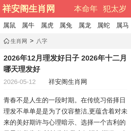
祥安阁生肖网
本命年
犯太岁
属鼠
属牛
属虎
属兔
属龙
属蛇
属马
>
生肖网
八字
2026年12月理发好日子 2026年十二月
哪天理发好
2026-05-12
祥安阁生肖网
青春不是人生的一段时期。在传统习俗择日
理发不单单是是为了仪容整洁,更蕴含着对未
来的美好期许与心理暗示、选择一个吉利的