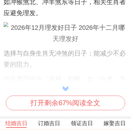
如冲猴煞北、冲羊煞东等日子，相关生肖者
应避免理发。
选择与自身生肖无冲煞的日子；能减少不必
要的阻力。
结合黄历中的「值神」判断，如「白虎」为
黑道凶日，不宜行事！
打开剩余67%阅读全文
推荐吉日列表
12月2日（农历十月廿四）;干支庚戌；值神
结婚吉日
订婚吉日
领证吉日
嫁娶吉日
金匮，黄道吉日！