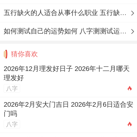
五行缺火的人适合从事什么职业 五行缺火的人适合从事的职业有哪些
相关风水布局
理发区域宜整洁明亮：镜子面对门窗、避免
如何测试自己的运势如何 八字测测试运运程
背对入口！
猜你喜欢
工具摆放有序:剪刀、梳子等收纳整齐，标记
生活有序！
2026年12月理发好日子 2026年十二月哪天
理发好
利用绿色植物点缀：如盆栽绿萝，增强生机
八字
与活力！
2026年2月安大门吉日 2026年2月6日适合安
避免在冲煞方位理发:如当年煞北则避开北方
门吗
位置！
八字
遵循2026年12月吉日原则，结合生肖运势同