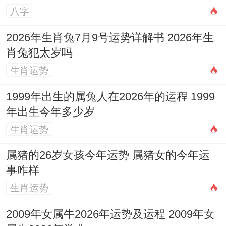
八字
悬挂硕果累累的图画、增强生生不息的气
2026年生肖兔7月9号运势详解书 2026年生
场！
肖兔犯太岁吗
就遵循2026年12月吉日选择原则；结合生肖
生肖运势
运势与风水布局，能为宝宝的开荤仪式增添
1999年出生的属兔人在2026年的运程 1999
传统意蕴与祥瑞之气、助力其人生第一步的
年出生今年多少岁
饮食之旅顺利开启，将来健康成长，福慧双
生肖运势
增！
属猪的26岁女孩今年运势 属猪女的今年运
事咋样
生肖运势
2009年女属牛2026年运势及运程 2009年女