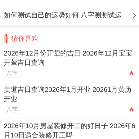
无忧?
如何测试自己的运势如何 八字测测试运运程
相关风水布局要点
厨房
：开荤仪式前后，保持厨房明亮、整
猜你喜欢
洁、干燥...炉灶代表食禄;若能生火煮食为
2026年12月份开荤的吉日 2026年12月宝宝
佳，标记宝宝前景食物充裕不匮乏！
开荤吉日查询
八字
餐厅
:选择家中光线充足、气流稳定的位置就
餐。餐桌可摆放寓意吉祥的新鲜水果，如苹
黄道吉日查询2026年1月开业 20261月黄历
开业
果（平安）、橙子（成功），营造愉悦进食
八字
氛围？!
2026年10月房屋装修开工的好日子 2026年6
客厅
:可在家中吉位（2026年流年风水吉位
月10日适合装修开工吗
需具体推算）摆放寓意健康茁壮的绿植，或