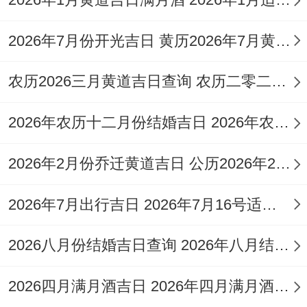
干支信息需查黄历,但多数时候圣诞前夕气氛
祥与...
2026年7月份开光吉日 黄历2026年7月黄道吉日查询开光
寓意宝宝以后生活喜悦丰盛，但需注意此日
农历2026三月黄道吉日查询 农历二零二六年三月黄道吉日
忌伐木、作梁、动土等?!
2026年农历十二月份结婚吉日 2026年农历12月26日适合结婚吗
进一步选择吉时
择吉不仅择日，择时也能增祥瑞。一日在...
2026年2月份乔迁黄道吉日 公历2026年2月份乔迁吉日
中间亦有灵气充盈之时！
2026年7月出行吉日 2026年7月16号适合出门吗
清晨卯时（5：00-6：59）
:旭日,阳气初生;
2026八月份结婚吉日查询 2026年八月结婚的黄道吉日
标记宝宝如朝日般充斥活力跟希望.
午时（11：00-12:59）
：日正当空，能量充
2026四月满月酒吉日 2026年四月满月酒哪天日子好