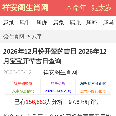
祥安阁生肖网
本命年
犯太岁
属鼠
属牛
属虎
属兔
属龙
属蛇
属马
>
生肖网
八字
2026年12月份开荤的吉日 2026年12
月宝宝开荤吉日查询
2026-05-12
祥安阁生肖网
红线姻缘簿
终身运势
26财运不好化解
八字命运精批
2026年风水布局
运气不好的生肖
已有
156,863
人分析，
97.6%
好评。