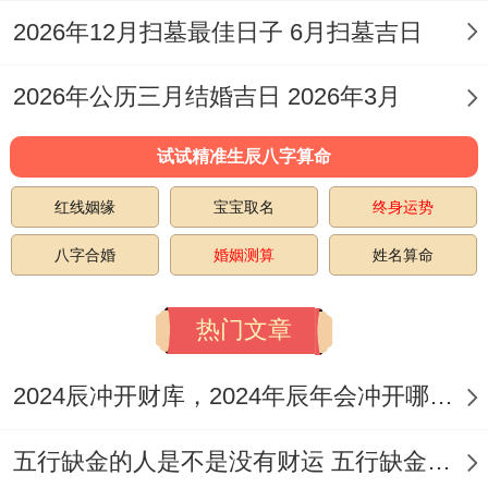
沛,寓意宝宝汲取天地精华，身体健康强壮?!
2026年12月扫墓最佳日子 6月扫墓吉日
2026年公历三月结婚吉日 2026年3月
傍晚戌时（19:00-20：59）
:华灯初上家宅安
试试精准生辰八字算命
宁、此刻开荤标记家庭团圆;宝宝备受呵护与
红线姻缘
宝宝取名
终身运势
关爱！
八字合婚
婚姻测算
姓名算命
开荤前后的注意事项
热门文章
开荤前
：确保宝宝身体健康，无腹泻、发烧
等不适症状。最佳提前咨询医生、确认宝宝
2024辰冲开财库，2024年辰年会冲开哪些人的财库
肠胃已准备好接受辅食！
五行缺金的人是不是没有财运 五行缺金的人命运好不好
开荤过程中
:食物应以清淡、易消化的为主.