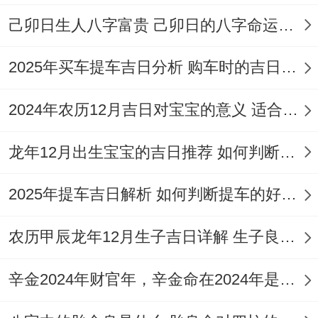
如营养米粉、细腻的粥油或果泥。首次尝试
己卯日生人八字富贵 己卯日的八字命运如何
应极少量...
2025年买车提车吉日分析 购车时的吉日与禁忌
观察宝宝是否有过敏或不适反应。切忌喂食
2024年农历12月吉日对宝宝的意义 适合龙年宝宝出生的日子有哪些
辛辣、生冷、油腻或不易消化的食物？
开荤后
：密切留意宝宝的排便与皮肤状况！
龙年12月出生宝宝的吉日推荐 如何判断吉日是否适合宝宝
如出现异常、应暂停添加并必要时就医，添
2025年提车吉日解析 如何判断提车的好日子
加辅食应相同相同来，循序渐进，给宝宝足
够的适应时间！
农历甲辰龙年12月生子吉日详解 生子良辰的影响因素
开荤专属民俗仪式
辛金2024年财官年，辛金命在2024年是财官年还是财印年
祭祖感恩
:仪式开始前,可轻松祭祀祖先，感