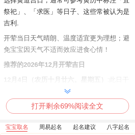
选择黄道吉日，通常可参考黄历中标注「宜
祭祀」、「求医」等日子、这些常被认为是
吉利.
开荤当日天气晴朗、温度适宜更为理想；避
免宝宝因天气不适而效应进食心情！
推荐的2026年12月开荤吉日
12月4日（农历十月廿六。星期五）
:此日干
支丙午。是黄道吉日。吉象寓意诸事皆宜,标
记宝宝以后的日子饮食顺畅，广纳百福.
打开剩余69%阅读全文
但需注意冲马煞南;家中若有属马成员、需稍
宝宝取名
周易起名
起名建议
八字起名
加留意！