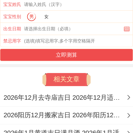
宝宝姓氏
12月8日（农历十一月初一。星期二）
:农历
宝宝性别
男
女
新月之日，代表新的开始与希望！此日开荤,
出生日期
寓意宝宝开启人生新阶段，充斥无限可能跟
禁忌用字
生机.
立即测算
具体冲煞信息需查阅当日黄历确认？!
12月13日（农历十一月初六.星期日）
:此日
相关文章
亦为吉日。适合为宝宝举行开荤仪式。寓意
宝宝健康成长，未来六六大顺。
2026年12月去寺庙吉日 2026年12月适合去寺庙的日子
具体干支同冲煞需以当日黄历为准！
2026阳历12月搬家吉日 2026年阳历12月适合搬家的黄道吉日
12月24日（农历冬月十六，星期四）
:此日
2026年1月黄道吉日满月酒 2026年1月适合满月酒的日子