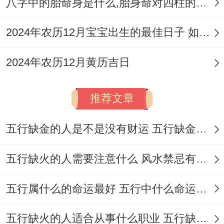
八字中的胎命身是什么,胎身命对四柱的影响
恩赐福；祈求祖先保佑宝宝饮食顺利,健康成
长！
2024年农历12月宝宝出生的最佳日子 如何挑选适合的吉日
长辈喂食
：通常由家族中健康长寿、福泽深
2024年农历12月黄历吉日
厚的长辈（如祖父母）进行第一次喂食,寓意
将福气与健康传递给宝宝？
推荐文章
吉祥话祝福
:喂食时长辈们会说部分吉祥的祝
五行缺金的人是不是没有财运 五行缺金的人命运好不好
福语，如「吃鱼头，万事不用愁；吃鱼尾；
顺风又顺水」等；寄托美好祝愿！
五行缺火的人需要注意什么 风水禁忌有哪些
尝五味寄意
:可用筷子蘸取少量肉汤，鱼汤、
五行属什么的命运最好 五行中什么命运势旺盛
米饭，糖果还有黄连水（或酸果汁）让宝宝
轻尝，标记人生百味，先苦后甜，未来衣食
五行缺火的人适合从事什么职业 五行缺火的人适合从事的职业有哪些