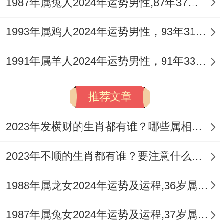
1987年属兔人2024年运势男性,87年37岁属兔男2024年每月运程怎么样
酒，可培养、瑜伽等舒缓运动以平复心绪，
1993年属鸡人2024年运势男性，93年31岁属鸡男2024年每月运程怎么样
出门行车主动礼让，慎防交通意外，佩戴专
属的
祥安阁牛钱纳宝
吊坠，藉由黑曜石之辟
1991年属羊人2024年运势男性，91年33岁属羊男2024年每月运程怎么样
邪与犀牛踏火之造型，以土性泄火制水，为
身心构筑一道稳固的防护屏障。
推荐文章
开运锦囊：五行制化与方位调理
2023年发横财的生肖都有谁？哪些属相财运旺盛？
调与五行，顺应天时，冲太岁之年化解核心
2023年不顺的生肖都有谁？要注意什么呢？
在于「调与」而非「对抗」，除随身佩戴
祥
安阁牛钱纳宝
吊坠以稳固根基外，亦可借助
1988年属龙女2024年运势及运程,36岁属龙人2024全年每月运势女性如何
九宫飞星之力，2026年五黄廉贞星飞临正南
方，此星属土，煞气重，正南又是太岁方，
1987年属兔女2024年运势及运程,37岁属兔人2024全年每月运势女性如何