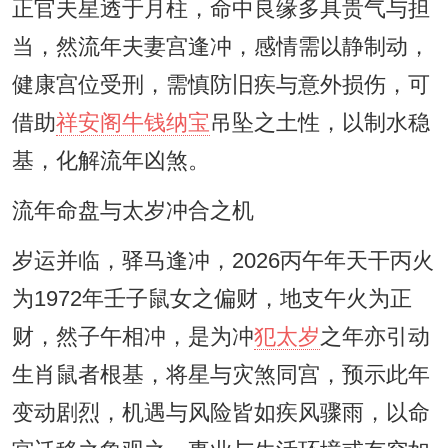
正官夫星透于月柱，命中良缘多具贵气与担
当，然流年夫妻宫逢冲，感情需以静制动，
健康宫位受刑，需慎防旧疾与意外损伤，可
借助
祥安阁牛钱纳宝
吊坠之土性，以制水稳
基，化解流年凶煞。
流年命盘与太岁冲合之机
岁运并临，驿马逢冲，2026丙午年天干丙火
为1972年壬子鼠女之偏财，地支午火为正
财，然子午相冲，是为冲
犯太岁
之年亦引动
生肖鼠者根基，将星与灾煞同宫，预示此年
变动剧烈，机遇与风险皆如疾风骤雨，以命