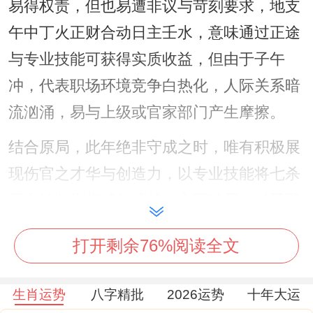
易得权责，但也易遭非议与苛刻要求，地支
午中丁火正财合动日主壬水，意味通过正途
与专业技能可获得实质收益，但由于子午
冲，代表职场环境竞争白热化，人际关系暗
流汹涌，易与上级或官家部门产生摩擦。
结合原局，此年绝非守成之时，唯有积极展
现伤官之才华与创造力，以专业技能将七杀
压力转化为权威与成就，方可破局，对于那
些从事法律、审计、技术革新或需频繁出差
打开剩余76%阅读全文
沟通的行业尤为有利，但需时刻提醒自己，
避免言辞过于直接尖锐，以免引发「伤官见
生肖运势
八字精批
2026运势
十年大运
官」之祸。