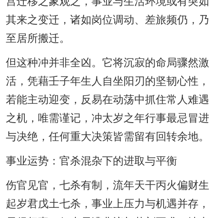
宫迁移之象观之，事业与生活环境或有突如
其来之变迁，诸如岗位调动、差旅频仍，乃
至居所搬迁。
但这种冲并非全凶。它将沉寂的命局骤然激
活，凭藉壬子年生人自坐阳刃的坚韧心性，
若能主动迎变，反易在动荡中抓住常人难遇
之机，唯需谨记，冲太岁之年行事最忌冒进
与决绝，任何重大决策皆需留有回转余地。
事业运势：官杀混杂下的进取与平衡
伤官见官，七杀有制，流年天干丙火偏财生
起岁君戊土七杀，事业上压力与机遇并存，