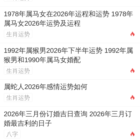
助，但竞争同样激烈，容易有口舌，此年适
1978年属马女在2026年运程和运势 1978年
合结婚、订婚等喜事冲喜，2008年戊子鼠
属马女2026年运势及运程
（18岁）：学业压力巨大，面临高考、升学
生肖运势
等关键考试，情绪易烦躁，与师长关系紧
1992年属猴男2026年下半年运势 1992年属
张，家长需合理疏导，为其营造安静学习环
猴男和1990年属马女婚配
境，可于书房东北文昌位摆放
祥安阁登榜扬
生肖运势
名
以助文思。
属蛇人2026年感情运势如何
月份运势逐月详解
生肖运势
正月（庚寅）：金木相战。开局多阻，宜制
2026年三月份订婚吉日查询 2026年三月订
定计划，不宜冒进，二月（辛卯）：桃花渐
婚最吉利的日子
显，人缘回暖，利社交开拓，三月（壬
八字