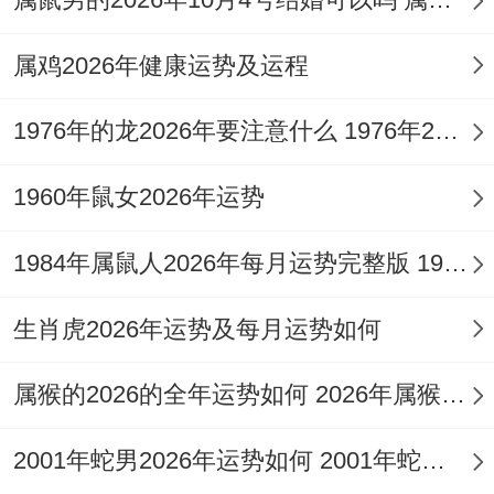
投机范围不轻信他人带来的暴利项目，所有
属鸡2026年健康运势及运程
合作须法律文书先行，将资金专注于自身最
擅长的领域进行深耕，方为正道，可于家中
1976年的龙2026年要注意什么 1976年2月的龙今年的运势
或办公室正东方位安放
祥安阁聚宝皆财
，稳
1960年鼠女2026年运势
固财库磁场。
情感姻缘：夫妻宫逢冲的静守与升华
1984年属鼠人2026年每月运势完整版 1984年属鼠人适合佩戴什么饰品
正官为夫，宫位受冲，1972年壬子鼠女，其
生肖虎2026年运势及每月运势如何
八字日柱为壬子，子水为夫妻宫，2026年子
属猴的2026的全年运势如何 2026年属猴的全年运势如何
午相冲，直接冲动夫妻宫，感情世界必起波
澜，对于已婚者，此冲可能表现为配偶事业
2001年蛇男2026年运势如何 2001年蛇男2026年运势完整版
变动、健康波动，或双方因外界琐事（如子