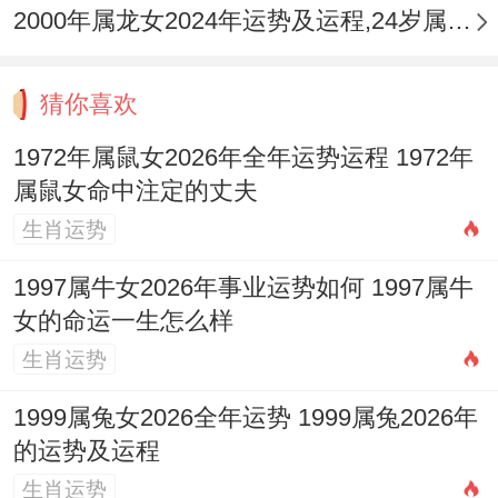
2000年属龙女2024年运势及运程,24岁属龙人2024全年每月运势女性如何
克地冲」。运势最为跌宕，事业上或有重大
转折点，退休、转行或职责剧变皆可能，是
猜你喜欢
收官亦是开局，财务上需处理大宗资产或遗
1972年属鼠女2026年全年运势运程 1972年
产相关事宜，务必法律明晰，健康为重中之
属鼠女命中注定的丈夫
重，需做全面检查，1984年甲子鼠（42
生肖运势
岁）：流年「食神生财」，创造力旺盛，利
于学术研究、技艺提升或开拓副业。
1997属牛女2026年事业运势如何 1997属牛
女的命运一生怎么样
但家庭与事业平衡压力大。子女教育问题突
生肖运势
出，感情趋于平淡，需主动制造浪漫，1996
1999属兔女2026全年运势 1999属兔2026年
年丙子鼠（30岁）：财星合身，桃花运势强
的运势及运程
劲，利于婚恋嫁娶，事业上得异性贵人相
生肖运势