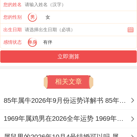
您的姓名
财运走势：财星双透下的开源与守成
您的性别
男
女
偏财透干，比劫争财，丙火偏财明现，预示
出生日期
全年不乏投资机遇、额外奖金或经营所得，
感情状态
单身
有伴
财路较往年开阔，然壬水比肩坐于太岁之上
立即测算
如同命主自身的影子化身，却成为争夺财源
的力量，这提示了一个鲜明意象：眼见钱财
相关文章
到手，却总因合作破费、朋友借贷、他人分
利或突发性开支而难尽数落袋。
85年属牛2026年9月份运势详解书 85年属牛2026年大运
正财稳守于地支却被冲。提醒薪资收入或固
1969年属鸡男在2026全年运势 1969年属鸡男喜欢的女人
有产业可能因变动而产生波动，故此年理财
首重「契约」与「专注」，不涉足不熟悉的
属鼠男的2026年10月4号结婚可以吗 属鼠男的2026会披麻戴孝吗