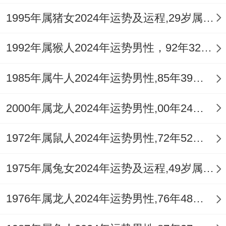
活动，避免在冲动时做决定。
1995年属猪女2024年运势及运程,29岁属猪人2024全年每月运势女性如何
健康平安：水火激荡下的身心调摄
1992年属猴人2024年运势男性，92年32岁属猴男2024年每月运程怎么样
水火冲战，伏吟病符，子午冲乃水火之激
1985年属牛人2024年运势男性,85年39岁属牛男2024年每月运程怎么样
战，对应身体则为心血管为你，肾脏、泌尿
为你及眼目需格外关注，流年五行火过旺，
2000年属龙人2024年运势男性,00年24岁属龙男2024年每月运程怎么样
易引发炎症，失眠、血压不稳等问题，加之
1972年属鼠人2024年运势男性,72年52岁属鼠男2024年每月运程怎么样
「伏吟」之星扰运，旧疾复发的风险增高，
生活节奏的剧烈变化也会带来精神压力与焦
1975年属兔女2024年运势及运程,49岁属兔人2024全年每月运势女性如何
虑，这不仅是生理的调养之年更是心灵的修
炼之期。
1976年属龙人2024年运势男性,76年48岁属龙男2024年每月运程怎么样
务必建立规律的作息。避免熬夜与过量饮