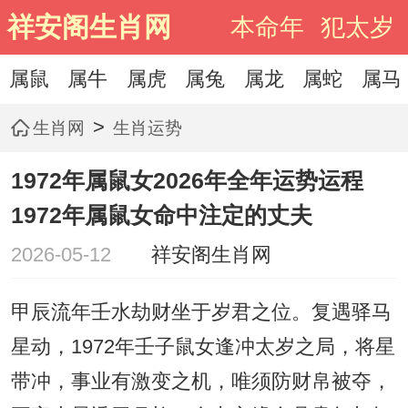
祥安阁生肖网
本命年
犯太岁
属鼠
属牛
属虎
属兔
属龙
属蛇
属马
>
生肖网
生肖运势
1972年属鼠女2026年全年运势运程
1972年属鼠女命中注定的丈夫
2026-05-12
祥安阁生肖网
甲辰流年壬水劫财坐于岁君之位。复遇驿马
星动，1972年壬子鼠女逢冲太岁之局，将星
带冲，事业有激变之机，唯须防财帛被夺，