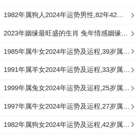
切忌动土、装修或堆放杂物，可在此方位安
1982年属狗人2024年运势男性,82年42岁属狗男2024年每月运程怎么样
放
祥安阁瑞兽迎祥
摆件，以汉白玉貔貅之瑞
气镇守，化解病煞。
2023年姻缘最旺盛的生肖 兔年情感姻缘运比较旺的属相
岁破方在正北方，六白武曲星飞临，此方保
1985年属牛女2024年运势及运程,39岁属牛人2024全年每月运势女性如何
持整洁、安静，可在此摆放
祥安阁象运亨
通
，以生旺偏财并稳定气场，依据个人具体
1991年属羊女2024年运势及运程,33岁属羊人2024全年每月运势女性如何
需求，若求人缘桃花，可佩戴祥安阁九艳利
1999年属兔女2024年运势及运程,25岁属兔人2024全年每月运势女性如何
贵手链；若常驾车出行，则于车内悬挂祥安
阁一路畅行车挂，以保四时平安。
1997年属牛女2024年运势及运程,27岁属牛人2024全年每月运势女性如何
不同年份属鼠人2026年运程逐年详解
1982年属狗女2024年运势及运程,42岁属狗人2024全年每月运势女性如何
1972年壬子鼠（54岁）：此年命主遭遇「天