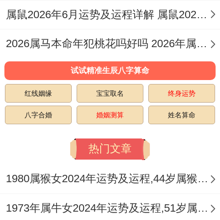
女教育、财务问题）而争执增多，需加倍耐
属鼠2026年6月运势及运程详解 属鼠2026年运势及运程及每月运势
心与体谅。
2026属马本命年犯桃花吗好吗 2026年属马本命年
对于单身者，冲则代表动中遇缘，可能在旅
试试精准生辰八字算命
行、学习或工作变动中结识对象，但关系初
期多不稳定，需时间沉淀，说回其「命中注
红线姻缘
宝宝取名
终身运势
定的丈夫」，观其原局，正官星透出，通常
八字合婚
婚姻测算
姓名算命
代表着配偶品行端正，有责任心，可能在体
热门文章
制内或管理岗位，能给予命主坚实依靠。
但官星坐于比劫之上也暗示感情路上或有竞
1980属猴女2024年运势及运程,44岁属猴人2024全年每月运势女性如何
争。需自身心志坚定，此年维系情感的关键
1973年属牛女2024年运势及运程,51岁属牛人2024全年每月运势女性如何
在于「以静制动，以柔克刚」，多安排家庭