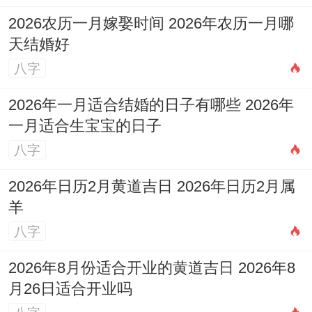
辰）：比肩帮身，合作运增，但开支亦增，
2026农历一月嫁娶时间 2026年农历一月哪
四月（癸巳）：财官双美，事业有突破机
天结婚好
遇，需全力把握，五月（甲午）：冲太岁之
八字
力达至顶峰，凡事谨慎，防口舌官非，重大
2026年一月适合结婚的日子有哪些 2026年
决策延后，六月（乙未）：害太岁，小人暗
一月适合生宝宝的日子
算，健康下滑，注意饮食。
八字
2026年日历2月黄道吉日 2026年日历2月属
七月（丙申）：偏财再现。驿马星动，利远
羊
方求财或短期出差，八月（丁酉）：正财合
八字
身，工作成果转化为实际收益，感情升温，
2026年8月份适合开业的黄道吉日 2026年8
九月（戊戌）：七杀攻身，压力空前，注意
月26日适合开业吗
劳逸结合，防止意外伤害，十月（己亥）：