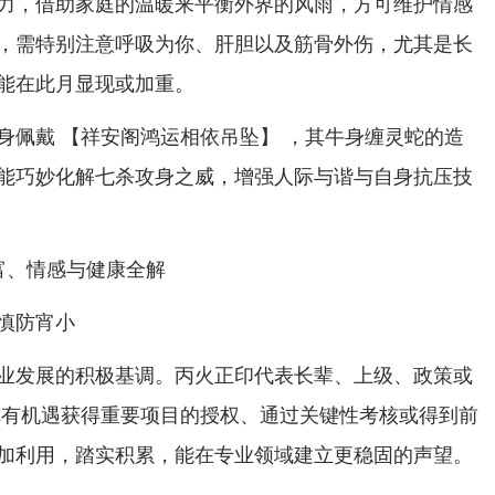
力，借助家庭的温暖来平衡外界的风雨，方可维护情感
，需特别注意呼吸为你、肝胆以及筋骨外伤，尤其是长
能在此月显现或加重。
身佩戴 【祥安阁鸿运相依吊坠】 ，其牛身缠灵蛇的造
能巧妙化解七杀攻身之威，增强人际与谐与自身抗压技
财富、情感与健康全解
慎防宵小
业发展的积极基调。丙火正印代表长辈、上级、政策或
你有机遇获得重要项目的授权、通过关键性考核或得到前
加利用，踏实积累，能在专业领域建立更稳固的声望。