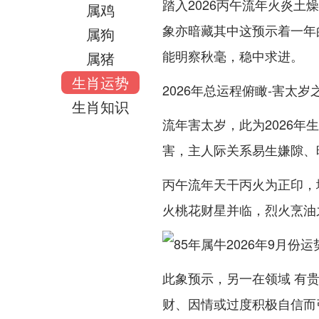
踏入2026丙午流年火炎
属鸡
象亦暗藏其中这预示着一年
属狗
能明察秋毫，稳中求进。
属猪
生肖运势
2026年总运程俯瞰-害太
生肖知识
流年害太岁，此为2026
害，主人际关系易生嫌隙、
丙午流年天干丙火为正印，
火桃花财星并临，烈火烹油
此象预示，另一在领域 有
财、因情或过度积极自信而