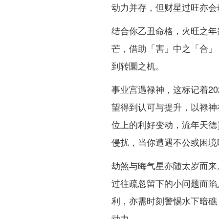
动力并存，但财星过旺亦会
结合你乙丑命格，火旺之年
芒，借助「害」中之「合」
到转圜之机。
事业宫遇禄神，这标记着2
望得到认可与提升，以禄神
位上的利好变动，流年天德
侵扰，当你遭遇不公或困境
劫煞与晦气星亦随太岁而来
过往疏忽留下的小问题而陷
利，亦需时刻警惕水下暗礁
动力。