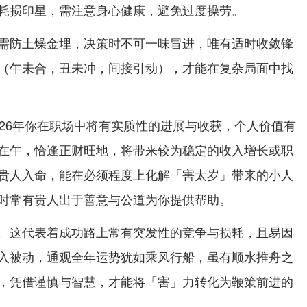
耗损印星，需注意身心健康，避免过度操劳。
需防土燥金埋，决策时不可一味冒进，唯有适时收敛锋
（午未合，丑未冲，间接引动），才能在复杂局面中找
026年你在职场中将有实质性的进展与收获，个人价值有
在午，恰逢正财旺地，将带来较为稳定的收入增长或职
贵人入命，能在必须程度上化解「害太岁」带来的小人
时常有贵人出于善意与公道为你提供帮助。
。这代表着成功路上常有突发性的竞争与损耗，且易因
入被动，通观全年运势犹如乘风行船，虽有顺水推舟之
，凭借谨慎与智慧，才能将「害」力转化为鞭策前进的