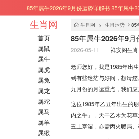
85年属牛2026年9月份运势详解书 85年属牛2
生肖网
>
生肖网
生肖运势
8
85年属牛2026年9
首页
属鼠
2026-05-11
祥安阁生肖
属牛
老师您好，我是1985年出
属虎
到有些迷茫与好问，想请您
属兔
九月份的月运重点，我们应
属龙
属蛇
这位1985年乙丑年出生
属马
内之牛」，天干乙木为花草
属羊
丑土寒湿，亦需丙火暖局、
属猴