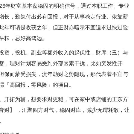
026年财富基本盘稳固的明确信号，通过本职工作、专业
增长，勤勉付出必有回报，对于从事稳定行业、依靠薪
此年可谓是收获之年，但正财亦暗示不宜追求过快过险
耕耘，忌好高骛远。
投资，投机、副业等额外收入的起伏性，财库（丑）与
蓄，理财计划容易受到外部因素干扰，比如突发性开
担保而蒙受损失，流年劫财之势隐现，那代表着不宜与
谓「高回报，零风险」的项目。
。开拓为辅，想要求财更稳，可在家中或店铺的正东方
皆财】 ，汇聚四方财气，稳固财库，减少无谓耗散，让
。