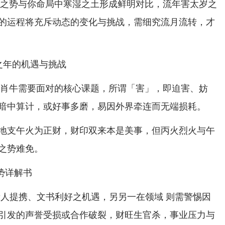
土燥之势与你命局中寒湿之土形成鲜明对比，流年害太岁之
的运程将充斥动态的变化与挑战，需细究流月流转，才
岁之年的机遇与挑战
年生肖牛需要面对的核心课题，所谓「害」，即迫害、妨
暗中算计，或好事多磨，易因外界牵连而无端损耗。
地支午火为正财，财印双来本是美事，但丙火烈火与午
之势难免。
贵人提携、文书利好之机遇，另另一在领域 则需警惕因
引发的声誉受损或合作破裂，财旺生官杀，事业压力与