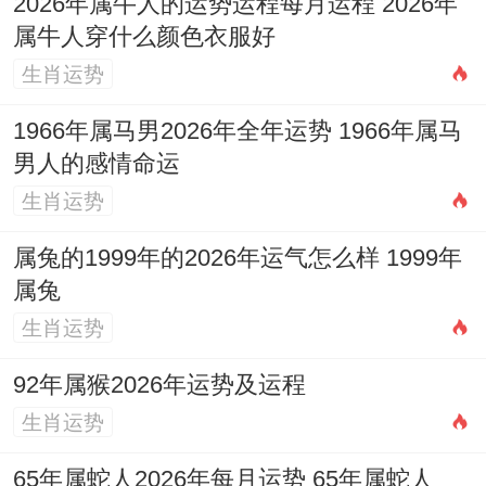
2026年属牛人的运势运程每月运程 2026年
属牛人穿什么颜色衣服好
生肖运势
在事业开拓上比肩星旺标记合作机遇增多。
但需仔细甄别合作伙伴，谨防「比肩夺
1966年属马男2026年全年运势 1966年属马
男人的感情命运
财」，因利益分配不均或他人失误而蒙受损
生肖运势
失。
属兔的1999年的2026年运气怎么样 1999年
于家中东北方文昌位摆放「
祥安阁登榜扬
属兔
名
」摆件。借助其「麒麟吐书」、「竹报高
生肖运势
中」之象，能有效稳固心神，增强记忆与理
92年属猴2026年运势及运程
解力，催旺文昌运势，助其在竞争与压力中
生肖运势
保持清晰头脑，将才华转化为切实的成果。
65年属蛇人2026年每月运势 65年属蛇人
2006年属狗男性2026年财运走势怎样？