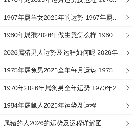
围却需精打细算，避免合作破财或为朋友过
1967年属羊女2026年的运势 1967年属羊女2026年运势及运程
度消耗。
1980年属猴2026年做生意怎么样 1980年属猴2026年运势
佩戴如「
祥安阁鳌笔点睛
吊坠」。借助其
「鳌头独占」与「神笔点睛」之寓意，帮助
2026属猪男人运势及运程如何呢 2026年属猪人的全年运势男性
在火旺之年凝聚智慧，收敛心性，将充沛精
力导向学业与事业的精准突破，化解火局过
1975年属兔男2026全年每月运势 1975年属兔男2026年运势及运程
炎带来的浮躁与耗散。
1970年2026年属狗男全年运势 1970年2026年多少岁
农历四月（巳月）、五月（午月）、六月
1984年属鼠人2026年运势及运程
（未月）出生者：
此三月为夏季生人命局自身火土已然不弱。
属猪的人2026的运势及运程详解图