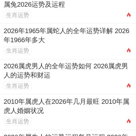
属兔2026运势及运程
讲「财星破印」代表着容易因外界的物质勾
生肖运势
引、娱乐享受或情感纷扰而分散学习与工作
2026年1965年属蛇人的全年运势详解 2026
的专注力，造成效率下降，计划拖延。
年1966年多大
午火中暗藏的「丁火伤官」星。会激发强烈
生肖运势
的表现欲与不服管束的心态，在团队中可能
2026属虎男人的全年运势如何 2026属虎男
与上级，师长产生观念冲突，或因其标新立
人的运势和财运
异的言行引来非议，但另另一方面「伤官」
生肖运势
也代表过人的才华，创意与技艺天赋，若能
2010年属虎人在2026年几月最旺 2010年属
将其引导至科技创新，艺术创作、演讲辩论
虎人婚姻状况
等正当渠道，反而能大放异彩，取得突破性
生肖运势
成就。