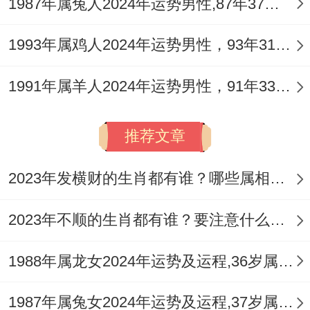
争或繁重的任务，但正所谓「官杀有制方成
1987年属兔人2024年运势男性,87年37岁属兔男2024年每月运程怎么样
贵」，若能勇于承担，积极应对，此年反而
1993年属鸡人2024年运势男性，93年31岁属鸡男2024年每月运程怎么样
是奠定事业或学业基础、获得权威认可的关
键时期，他们需特别注意劳逸结合，避免因
1991年属羊人2024年运势男性，91年33岁属羊男2024年每月运程怎么样
过度劳累损害健康。
推荐文章
农历十月（亥月）、十一月（子月）出生
者：
2023年发横财的生肖都有谁？哪些属相财运旺盛？
亥、子月为冬季，水势渐旺，能有效调候丙
2023年不顺的生肖都有谁？要注意什么呢？
午流年之炎热，有了「水火既济」的与谐之
象，这对于平衡命局、舒缓心绪极为有利，
1988年属龙女2024年运势及运程,36岁属龙人2024全年每月运势女性如何
冬季出生的狗男在2026年思维将更为清晰冷
1987年属兔女2024年运势及运程,37岁属兔人2024全年每月运势女性如何
静，贵人运亦有所提升，尤其在关键时刻易