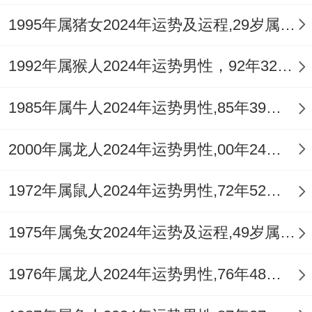
五行气场。
1995年属猪女2024年运势及运程,29岁属猪人2024全年每月运势女性如何
农历七月（申月）、八月（酉月）出生者：
1992年属猴人2024年运势男性，92年32岁属猴男2024年每月运程怎么样
申、酉月为秋季，金气当令，能必须程度上
1985年属牛人2024年运势男性,85年39岁属牛男2024年每月运程怎么样
制约过旺的火势，有了「火炼真金」的有利
格局，这代表着通过努力与压力，个人技能
2000年属龙人2024年运势男性,00年24岁属龙男2024年每月运程怎么样
将得到显著锤炼与提升，尤其在专业技能、
1972年属鼠人2024年运势男性,72年52岁属鼠男2024年每月运程怎么样
逻辑思维与决断力在领域 。
1975年属兔女2024年运势及运程,49岁属兔人2024全年每月运势女性如何
流年午火为「七杀」，对秋季金旺的命局构
成「官杀克身」的直接挑战，压力与责任会
1976年属龙人2024年运势男性,76年48岁属龙男2024年每月运程怎么样
空前巨大，可能面临严谨的考核、激烈的竞