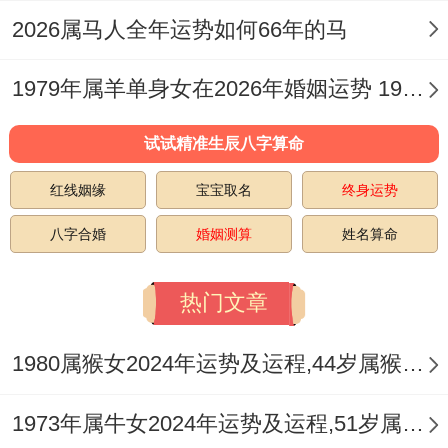
巳月生人流年再见午火，加剧「火炎土
2026属马人全年运势如何66年的马
焦」；午月生人谓之「伏吟」，运势易陷入
停滞反复，需主动求变；未月生人午未相合
1979年属羊单身女在2026年婚姻运势 1979年属羊单身男婚姻
化土，加重土力，思虑可能过于沉重。
试试精准生辰八字算命
他们共同面临「火土亢旺」造成的金水枯竭
红线姻缘
宝宝取名
终身运势
问题。对应在现实中需注意呼吸为你、肾脏
八字合婚
婚姻测算
姓名算命
及皮肤健康，情绪上易感烦闷，创造力可能
受抑。
热门文章
这几个月出生的属狗男性。2026年宜采取
1980属猴女2024年运势及运程,44岁属猴人2024全年每月运势女性如何
「以静制动」步骤，多接触五行属金、水的
环境或对象，如选择冷色系服饰、增加饮
1973年属牛女2024年运势及运程,51岁属牛人2024全年每月运势女性如何
水、参与游泳等水上活动，有助平衡过旺的