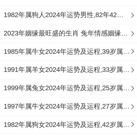
得师长、长辈的指点或帮助。
1982年属狗人2024年运势男性,82年42岁属狗男2024年每月运程怎么样
但需留意，子水与流年午火形成「子午
2023年姻缘最旺盛的生肖 兔年情感姻缘运比较旺的属相
冲」，标记突发的变化或远行的机遇，可能
关联环境变动、学业转折或人际关系的调
1985年属牛女2024年运势及运程,39岁属牛人2024全年每月运势女性如何
整，需提前做好心理与物质准备，以灵活姿
1991年属羊女2024年运势及运程,33岁属羊人2024全年每月运势女性如何
态迎接变动。
农历三月（辰月）、九月（戌月）、十二月
1999年属兔女2024年运势及运程,25岁属兔人2024全年每月运势女性如何
（丑月）出生者：
1997年属牛女2024年运势及运程,27岁属牛人2024全年每月运势女性如何
此三月为四季土月土性厚重。辰月生人湿土
1982年属狗女2024年运势及运程,42岁属狗人2024全年每月运势女性如何
可泄火生金；戌月生人与年支伏吟，加剧土