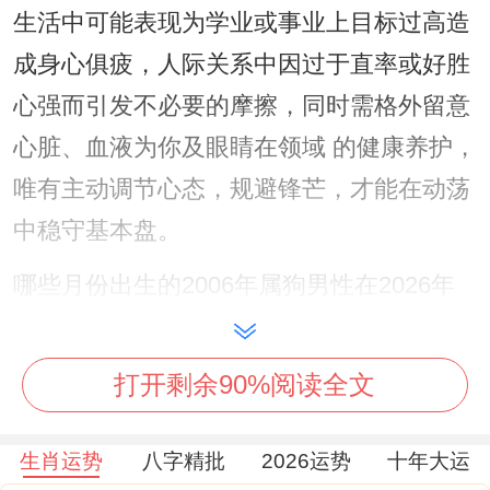
生活中可能表现为学业或事业上目标过高造
成身心俱疲，人际关系中因过于直率或好胜
心强而引发不必要的摩擦，同时需格外留意
心脏、血液为你及眼睛在领域 的健康养护，
唯有主动调节心态，规避锋芒，才能在动荡
中稳守基本盘。
哪些月份出生的2006年属狗男性在2026年
运势相对较好？
此问需结合生辰八字之月令提纲综合判断。
打开剩余90%阅读全文
月份乃八字格局之框架，决定五行气机之旺
生肖运势
八字精批
2026运势
十年大运
衰，不同月令之狗男，受2026年丙午流年五