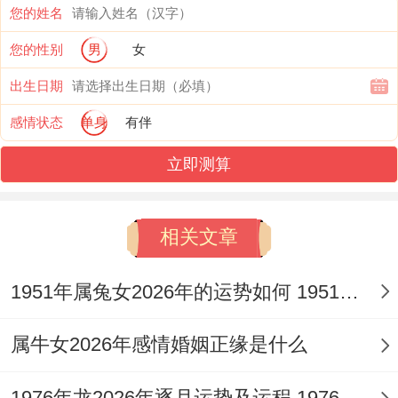
行冲击的作用程度与转化机缘截然不同。
您的姓名
您的性别
男
女
农历正月（寅月）出生者：
出生日期
寅月生人地支寅木当令。木旺生火，与流年
感情状态
单身
有伴
午火、年支戌土构成「寅午戌三合火局」，
立即测算
此合局将个人潜能、时运机遇与外界环境强
力捆绑，能极大激发行动力与开创精神。
相关文章
但三合火局成化，火势燎原，可能造成性格
急躁、决策冒进，尤其在竞争性场合易因冲
1951年属兔女2026年的运势如何 1951年属兔女2026年健康
动而错失良机，或因言辞不当树敌。
属牛女2026年感情婚姻正缘是什么
结合全年「比肩夺财」的潜在作用。正月生
人此年利于团队协作、参加竞赛或开拓新范
1976年龙2026年逐月运势及运程 1976年龙2026年运势及运程