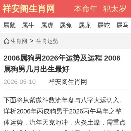
祥安阁生肖网
本命年
犯太岁
属鼠
属牛
属虎
属兔
属龙
属蛇
属马
>
生肖网
生肖运势
2006属狗男2026年运势及运程 2006
属狗男几月出生最好
2026-05-10
祥安阁生肖网
下面将从紫微斗数流年盘与八字大运切入。
详析2006年丙戌狗男于2026丙午马年之整
体运势，流年天克地冲，火炎土燥，需重点