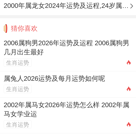
旺，需防固执己见；丑月生人丑午相害，需
2000年属龙女2024年运势及运程,24岁属龙人2024全年每月运势女性如何
防范人际中的暗中妨害，他们共同的优点 是
稳定性强，抗压力佳，但流年火旺生土，可
猜你喜欢
能加重其保守与迟缓的倾向，在快速变化的
2006属狗男2026年运势及运程 2006属狗男
环境中需警惕反应不及，此年适合夯实基
几月出生最好
础，专注深耕已有范围避免盲目拓展新项
生肖运势
目。
属兔人2026运势及每月运势如何呢
2006年属狗男性2026年在学业/事业在领域
生肖运势
有何机遇与挑战？
2002年属马女2026年运势怎么样 2002年属
流年「印星」受「财星」所扰。又逢「伤
马女学业运
官」暗动，学业事业运程吉凶交织，对于正
生肖运势
值青春求学或初涉社会的2006年属狗男性来