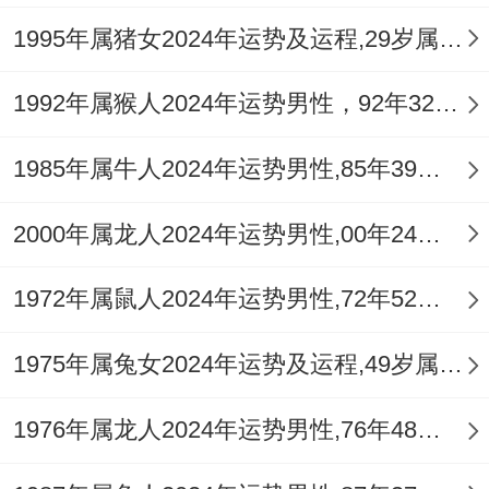
属兔人2026年感情姻缘运势：情缘易破，用
1995年属猪女2024年运势及运程,29岁属猪人2024全年每月运势女性如何
心经营
流年逢「咸池」桃花，单身的属兔人异性缘
1992年属猴人2024年运势男性，92年32岁属猴男2024年每月运程怎么样
分并不寡淡，社交场合中易遇心动对象，但
1985年属牛人2024年运势男性,85年39岁属牛男2024年每月运程怎么样
「破太岁」之年此桃花多为「露水情缘」或
「镜花水月」，初始热烈但关系脆弱，易因
2000年属龙人2024年运势男性,00年24岁属龙男2024年每月运程怎么样
琐事争吵或外界干扰而迅速冷却，难以稳定
1972年属鼠人2024年运势男性,72年52岁属鼠男2024年每月运程怎么样
发展。
已有伴侣或已婚者。本年感情将面临较大考
1975年属兔女2024年运势及运程,49岁属兔人2024全年每月运势女性如何
验，「相破」之力易引发彼此的挑剔、抱怨
1976年属龙人2024年运势男性,76年48岁属龙男2024年每月运程怎么样
与信任危机，日常琐事的摩擦可能被放大，
严重者甚至出现冷战、分离之象，尤其需注