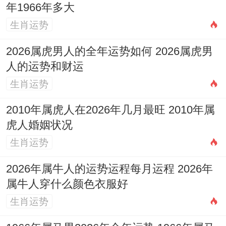
年1966年多大
上重点关注肾脏与泌尿为你。
生肖运势
1975乙卯年（木兔）：天干乙木为比肩。与
2026属虎男人的全年运势如何 2026属虎男
流年丙火构成「木火通明」，事业上进取心
人的运势和财运
强，有展现领导才能的机遇，社交活跃，然
生肖运势
比肩过旺亦加剧争夺之象，合作中利益分配
2010年属虎人在2026年几月最旺 2010年属
务必清晰，防人之心不可无，财运起伏明
虎人婚姻状况
显，投资需极度谨慎，感情在领域 易因工作
生肖运势
繁忙忽略家庭。
2026年属牛人的运势运程每月运程 2026年
1987丁卯年（火兔）：天干丁火为劫财。与
属牛人穿什么颜色衣服好
流年丙火共成「火势燎原」，此年竞争压力
生肖运势
空前巨大，职场中易遇强劲对手，或项目资