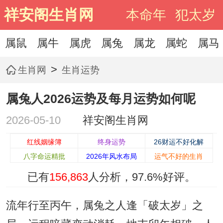
祥安阁生肖网
本命年
犯太岁
属鼠
属牛
属虎
属兔
属龙
属蛇
属马
>
生肖网
生肖运势
属兔人2026运势及每月运势如何呢
2026-05-10
祥安阁生肖网
红线姻缘簿
终身运势
26财运不好化解
八字命运精批
2026年风水布局
运气不好的生肖
已有
156,863
人分析，
97.6%
好评。
流年行至丙午，属兔之人逢「破太岁」之