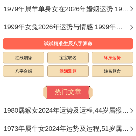
需格外警惕，不可轻信他人提供的所谓「内
1979年属羊单身女在2026年婚姻运势 1979年属羊单身男婚姻
部消息」或参与不熟悉的合伙经营，以免陷
入财务纠纷或遭受损失，由「破太岁」引发
1999年女兔2026年运势与情感 1999年女兔2026年运势如何
的计划外开销也会增多，如物品损坏维修、
试试精准生辰八字算命
人际应酬、担保代偿等。
红线姻缘
宝宝取名
终身运势
此年理财的第一要务是「节流」跟「风
八字合婚
婚姻测算
姓名算命
控」。务必建立清晰的财务账目，避免冲动
消费与高风险投资，对于有重大投资计划
热门文章
者，不妨佩戴「
祥安阁犬来显达
吊坠」，借
助「卯戌相合」之力来稳固财库，减少外界
1980属猴女2024年运势及运程,44岁属猴人2024全年每月运势女性如何
侵夺，提升财气凝聚。
1973年属牛女2024年运势及运程,51岁属牛人2024全年每月运势女性如何