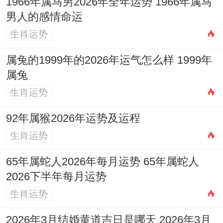
1966年属马男2026年全年运势 1966年属马
金被他人分夺，务必保持低调，潜心提升核
男人的感情命运
心竞争力，勿与人正面冲突，情感上易有纷
生肖运势
争，单身者遇桃花也多竞争，健康注意心火
属兔的1999年的2026年运气怎么样 1999年
过旺。
属兔
生肖运势
1999己卯年（土兔）：天干己土为偏财。受
流年旺火所生，财机显现，利于通过创新、
92年属猴2026年运势及运程
兼职或短期项目获利，但年轻气盛，易因
生肖运势
「破太岁」作用而决策冒失，造成得而复
65年属蛇人2026年每月运势 65年属蛇人
失，学业或事业处于转型期，方向易感迷
2026下半年每月运势
茫，宜多请教过来人，感情不稳定，聚少离
生肖运势
多。
2026年3月结婚黄道吉日是哪天 2026年3月