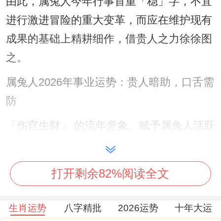
由此，属兔人今年行事首重「稳」字，不宜
进行激进冒险的重大变革，而应在维护现有
成果的基础上精耕细作，借贵人之力徐徐图
之。
属兔人2026年事业运势：贵人暗助，口舌需
防
「伤官生财」 的流年意象。赋予属兔人活跃
的思维与创意灵感，尤其在艺术、策划、技
术等范围易有令人耳目一新的表现，凭借此
打开剩余82%阅读全文
象，可将才智转化为实际的业务方法或作
品，为事业注入新鲜活力。
生肖运势
八字精批
2026运势
十年大运