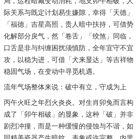
局，运程暗藏变动消耗，地支卯午相破，人
际关系与既定计划易生嫌隙，幸得「天德」
「福德」吉星高照，贵人暗中扶持，可借势
化解部分戾气，然「卷舌」「绞煞」同临，
口舌是非与纠缠困扰须慎防，全年宜守不宜
攻，以稳为进，可借「犬来显达」等吉祥物
稳固气场，在变动中寻觅机遇。
流年气场整体来说：破中有立，守成为上
丙午火旺之年烈火炎炎。对生肖卯兔而言构
成了「卯午相破」的显象，这种「破」并非
剧烈冲撞，而是一种缓慢的侵蚀与不谐，如
同精美瓷器产生暗纹，表象或许完整，内里