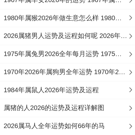
困阻时主动向可信赖的师长求助，往往能柳
暗花明。
1980年属猴2026年做生意怎么样 1980年属猴2026年运势
属兔人2026年财运运势：财来财去，谨慎守
2026属猪男人运势及运程如何呢 2026年属猪人的全年运势男性
成为要
1975年属兔男2026全年每月运势 1975年属兔男2026年运势及运程
财星透干而坐下比劫。构成了「比肩夺财」
的潜在格局，这预示着2026年属兔人的财务
1970年2026年属狗男全年运势 1970年2026年多少岁
流动性增大，既有机遇通过人际网络，合作
项目或自身技能获得不错的收入进账，但也
1984年属鼠人2026年运势及运程
同时伴随着巨大的支出，分摊压力，或是因
属猪的人2026的运势及运程详解图
朋友，兄弟姊妹、同事而破财的风险。
2026属马人全年运势如何66年的马
正财收入相对稳定。但偏财、投资在领域 则