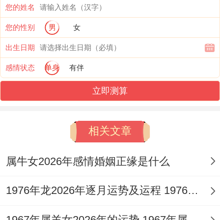
「破太岁」的负面作用首先作用于人际关系
您的姓名
层面。「卷舌」星的加入更如催化剂，使得
您的性别
男
女
职场中易因沟通不畅、理念不合或无心之
出生日期
言，引发同侪、客户间的误解与是非，甚至
感情状态
单身
有伴
可能损害既有合作。
立即测算
但这并不代表着全无机遇。「天德」贵人的
力量往往在看似僵局时显现，可能通过某位
相关文章
资深前辈或跨部门领导的调停与赏识，帮助
化解危机，甚至将矛盾转化为新的契机。
属牛女2026年感情婚姻正缘是什么
全年事业步骤的关键在于「多做少说」。专
1976年龙2026年逐月运势及运程 1976年龙2026年运势及运程
注业务自身，避免卷入无谓的争论，当遭遇
1967年属羊女2026年的运势 1967年属羊女2026年运势及运程