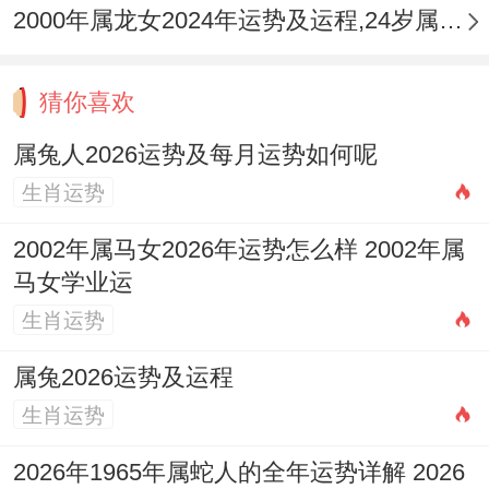
2000年属龙女2024年运势及运程,24岁属龙人2024全年每月运势女性如何
菜以疏肝理气；可通过瑜伽、冥想、户外散
步等方式舒缓精神压力，驾驶车辆者，可在
猜你喜欢
车内悬挂「祥安阁一路畅行车挂」，以祈路
属兔人2026运势及每月运势如何呢
途平稳，化解交通在领域 的潜在风险。
生肖运势
不同年份属兔人2026年运程详解
2002年属马女2026年运势怎么样 2002年属
1963癸卯年（水兔）：天干癸水透出。与流
马女学业运
年丙火形成「水火既济」之妙，此年生人今
生肖运势
年智慧与经历 能得以充分发挥，尤其在为家
属兔2026运势及运程
庭或社群提供建议时颇受尊重，但地支卯木
生肖运势
加剧「相破」，需特别注意与晚辈、下属的
2026年1965年属蛇人的全年运势详解 2026
沟通方式，避免因固执己见产生隔阂，健康