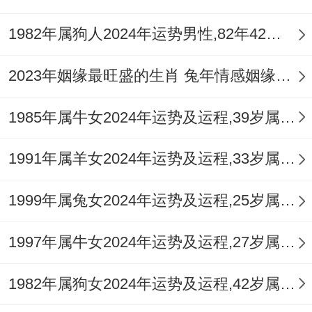
「火旺木焚」、是本年健康运势的重要喻
1982年属狗人2024年运势男性,82年42岁属狗男2024年每月运程怎么样
示。木主肝胆，筋骨、神经为你，过旺的火
势会耗泄木气，造成属兔人容易感到情绪焦
2023年姻缘最旺盛的生肖 兔年情感姻缘运比较旺的属相
躁，失眠多梦、精力不济，或因压力过大引
发头痛，眼睛干涩、肝火旺盛等问题，「相
1985年属牛女2024年运势及运程,39岁属牛人2024全年每月运势女性如何
破」亦有意外划伤，轻微炎症或旧疾复发的
1991年属羊女2024年运势及运程,33岁属羊人2024全年每月运势女性如何
暗示，特别是心血管，血压在领域、需加以
关注。
1999年属兔女2024年运势及运程,25岁属兔人2024全年每月运势女性如何
原因是「绞煞」星的作用。小病小痛容易拖
1997年属牛女2024年运势及运程,27岁属牛人2024全年每月运势女性如何
延反复，身体恢复速度较慢，此年健康管理
的重点在于「养心」跟「调肝」：保持规律
1982年属狗女2024年运势及运程,42岁属狗人2024全年每月运势女性如何
作息，避免熬夜；饮食宜清淡，多食绿色蔬