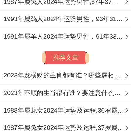
1987年属兔人2024年运势男性,87年37岁属兔男2024年每月运程怎么样
意外部勾引与流言蜚语对关系的侵蚀。
1993年属鸡人2024年运势男性，93年31岁属鸡男2024年每月运程怎么样
1991年属羊人2024年运势男性，91年33岁属羊男2024年每月运程怎么样
维系感情之路，在于加强沟通的耐心与诚
意，避免翻旧账与意气用事，可主动制造部
推荐文章
分温馨的家庭时光或共同兴趣活动，以柔克
刚，化解戾气，对于希望稳固姻缘者，可借
2023年发横财的生肖都有谁？哪些属相财运旺盛？
助「祥安阁九艳利贵手链」的能量，增进彼
2023年不顺的生肖都有谁？要注意什么呢？
此与谐吸引力。
属兔人2026年平安健康运势：心神耗损，疾
1988年属龙女2024年运势及运程,36岁属龙人2024全年每月运势女性如何
在腠理
1987年属兔女2024年运势及运程,37岁属兔人2024全年每月运势女性如何