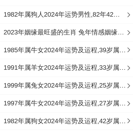
感情方面脾气会因工作压力而变得急躁。容
1982年属狗人2024年运势男性,82年42岁属狗男2024年每月运程怎么样
易将负面情绪带给最亲近的人引发不必要的
2023年姻缘最旺盛的生肖 兔年情感姻缘运比较旺的属相
争吵，这个阶段，保持冷静与耐心是渡过难
关的不二法门，在办公桌或家中书房摆放
1985年属牛女2024年运势及运程,39岁属牛人2024全年每月运势女性如何
【
祥安阁登榜扬名
】摆件于东北方文昌位，
可助稳定思绪，提升专注力与执行力，在激
1991年属羊女2024年运势及运程,33岁属羊人2024全年每月运势女性如何
烈的竞争中保持清晰头脑，稳固事业与学业
1999年属兔女2024年运势及运程,25岁属兔人2024全年每月运势女性如何
运势。
1997年属牛女2024年运势及运程,27岁属牛人2024全年每月运势女性如何
七月至十月运势：金秋肃杀，调整身心防是
1982年属狗女2024年运势及运程,42岁属狗人2024全年每月运势女性如何
非