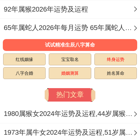
木旺生火，想法虽多，却容易脱离实际，或
92年属猴2026年运势及运程
与团队意见相左，此时最忌独断专行，多听
65年属蛇人2026年每月运势 65年属蛇人2026下半年每月运势
取不同声音反而能避免陷阱，到了二月丁火
透出，卯木桃花暗藏，人际关系变得活跃，
试试精准生辰八字算命
应酬增多，但其中也混杂着酒肉朋友或别有
红线姻缘
宝宝取名
终身运势
用心的合作邀约。
八字合婚
婚姻测算
姓名算命
对于出生在1976年2月的龙。此二月与其出
生月柱感应强烈，尤其需要警惕财务上的往
热门文章
来，切勿为他人作保或进行高风险投机，这
1980属猴女2024年运势及运程,44岁属猴人2024全年每月运势女性如何
期间，事业上可能出现看似美好的开端，但
根基不稳，宜采取观察与筹备步骤，而非全
1973年属牛女2024年运势及运程,51岁属牛人2024全年每月运势女性如何
力冲刺。