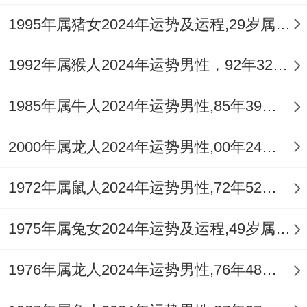
1995年属猪女2024年运势及运程,29岁属猪人2024全年每月运势女性如何
若感到心神不宁、决策困难。可佩戴专属的
【
祥安阁猴运生辉
吊坠】，借助「申猴」同
1992年属猴人2024年运势男性，92年32岁属猴男2024年每月运程怎么样
「辰龙」的六盒之力，增强贵人运与决策智
1985年属牛人2024年运势男性,85年39岁属牛男2024年每月运程怎么样
慧，化解人际中的竞争与消耗。
三月至六月运势：盛夏炽热，去芜存菁守财
2000年属龙人2024年运势男性,00年24岁属龙男2024年每月运程怎么样
禄
1972年属鼠人2024年运势男性,72年52岁属鼠男2024年每月运程怎么样
眼看着春去夏来，进入农历三月（戊辰
1975年属兔女2024年运势及运程,49岁属兔人2024全年每月运势女性如何
月）、四月（己巳月）、五月（庚午月）及
六月（辛未月），火土之气达到极盛，这段
1976年属龙人2024年运势男性,76年48岁属龙男2024年每月运程怎么样
时间是全年能量最高涨，也是考验最为集中