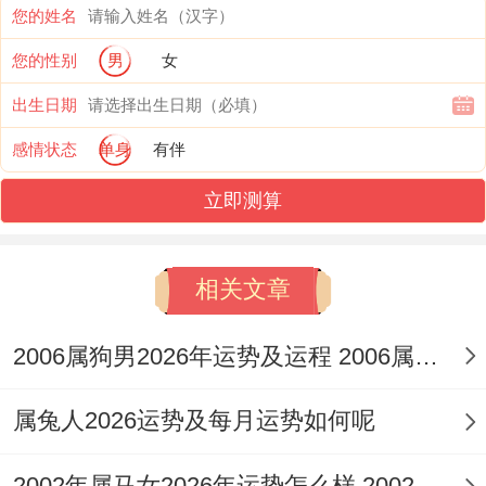
出现平步青云之人背后遭人分羹、成果被争
您的姓名
夺的局面，财务方面看似进账渠道增多，但
您的性别
男
女
「劫财」的隐忧始终存在，合作投资需万分
出生日期
谨慎，切莫因人情或一时冲动而做出重大决
感情状态
单身
有伴
策。
立即测算
感情上旺盛的精力若不得疏导。易转化为夫
妻间的口舌之争，或是对伴侣的疏忽，让原
相关文章
本稳固的关系出现细微裂痕，健康范围「火
2006属狗男2026年运势及运程 2006属狗男几月出生最好
旺焚木」在中医角度对应肝脏与神经为你，
需格外注意作息规律，避免熬夜与过度饮
属兔人2026运势及每月运势如何呢
酒，预防因情绪急躁引发的头痛、血压问
题。
2002年属马女2026年运势怎么样 2002年属马女学业运