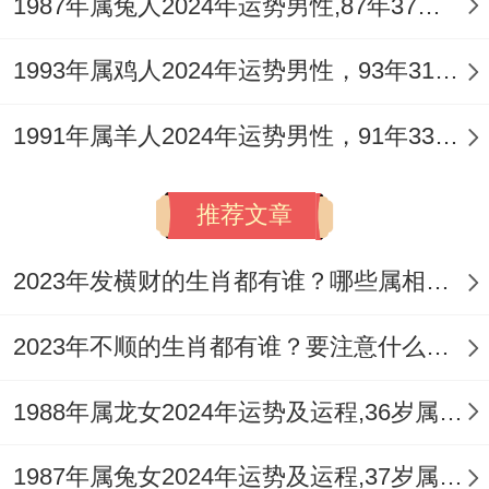
的阶段，事业上重大项目可能步入关键期，
1987年属兔人2024年运势男性,87年37岁属兔男2024年每月运程怎么样
竞争白热化，加班加点成为常态，出现贵人
1993年属鸡人2024年运势男性，93年31岁属鸡男2024年每月运程怎么样
提携的也最易出现小人从中作梗，务必注意
文件细节与合约条款，维护好自身劳动成
1991年属羊人2024年运势男性，91年33岁属羊男2024年每月运程怎么样
果。
推荐文章
财务方面农历五月午火当值。与太岁午火叠
加，「劫财」力量达到顶峰，是破财的高风
2023年发横财的生肖都有谁？哪些属相财运旺盛？
险期，大额支出，投资亏损、人情借贷等事
2023年不顺的生肖都有谁？要注意什么呢？
端频发，对于1976年的龙，此阶段要格外捂
紧钱包，进行任何资金动作前都要三思而后
1988年属龙女2024年运势及运程,36岁属龙人2024全年每月运势女性如何
行，健康上心火过旺，需预防心脏不适，眼
睛发炎、皮肤过敏等问题。
1987年属兔女2024年运势及运程,37岁属兔人2024全年每月运势女性如何