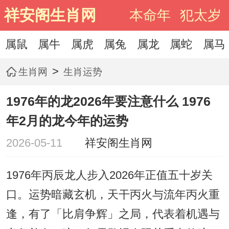
祥安阁生肖网
本命年
犯太岁
属鼠
属牛
属虎
属兔
属龙
属蛇
属马
>
生肖网
生肖运势
1976年的龙2026年要注意什么 1976
年2月的龙今年的运势
2026-05-11
祥安阁生肖网
1976年丙辰龙人步入2026年正值五十岁关
口。运势暗藏玄机，天干丙火与流年丙火重
逢，有了「比肩争辉」之局，代表着机遇与