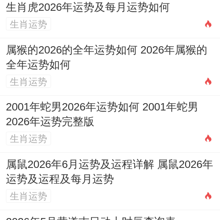
生肖虎2026年运势及每月运势如何
这段时间，人际关系是需要重点维护的范围
生肖运势
口舌是非较往日增多，谨记「祸从口出」，
属猴的2026的全年运势如何 2026年属猴的
避免参与八卦议论或公开批评他人，对于
全年运势如何
1976年2月出生的龙，进入秋季后，其命局
生肖运势
中的水木之气得到流月生助，运势会相对平
2001年蛇男2026年运势如何 2001年蛇男
顺，之前的部分阻滞有望找到突破口。
2026年运势完整版
健康方面金旺克木。要开始关注肝胆为你，
生肖运势
并注意交通安全，特别是农历七月与八月，
属鼠2026年6月运势及运程详解 属鼠2026年
这数月是承上启下的关键，宜前半年的得
运势及运程及每月运势
失，为年底冲刺做准备，同时通过阅读、学
生肖运势
习或短途旅行来舒缓累积的压力。