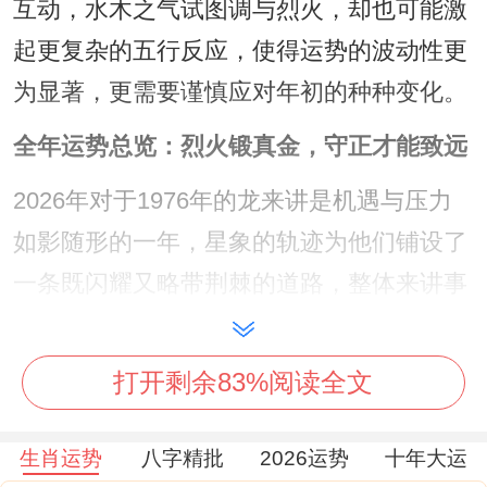
互动，水木之气试图调与烈火，却也可能激
起更复杂的五行反应，使得运势的波动性更
为显著，更需要谨慎应对年初的种种变化。
全年运势总览：烈火锻真金，守正才能致远
2026年对于1976年的龙来讲是机遇与压力
如影随形的一年，星象的轨迹为他们铺设了
一条既闪耀又略带荆棘的道路，整体来讲事
业上会出现令人瞩目的平台与机遇，个人技
能 将得到极大展现。
打开剩余83%阅读全文
受到「比肩」星作用，代表着同辈、同事或
生肖运势
八字精批
2026运势
十年大运
合作伙伴之间的竞争将异常激烈，甚至可能