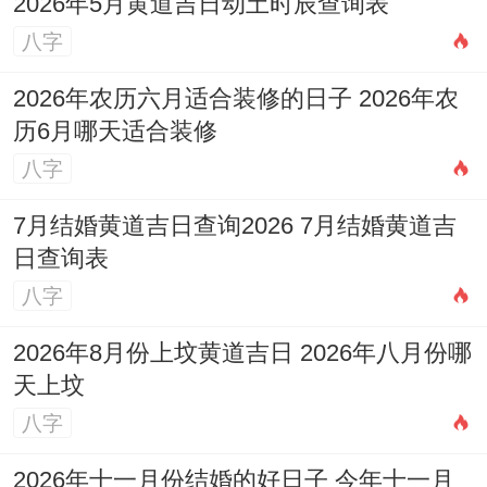
2026年5月黄道吉日动土时辰查询表
十一至腊月运势：冬藏蓄力，静待来年春暖
八字
时
2026年农历六月适合装修的日子 2026年农
等到岁末的农历十一月（丙子月）与十二月
历6月哪天适合装修
（丁丑月）。水势强旺，与流年午火形成子
八字
午相冲、丑午相害的格局，这代表着年末并
7月结婚黄道吉日查询2026 7月结婚黄道吉
非平静收尾之时反而可能因突发的变化或旧
日查询表
事重提而再起波澜，财务上可能会有意料之
八字
外的支出或账款回收困难。
2026年8月份上坟黄道吉日 2026年八月份哪
天上坟
事业上年底考核、压力大。要小心避免在最
八字
终关头因细节疏忽而前功尽弃，子月冲太岁
方，午月火旺，但子水来冲，需特别注意心
2026年十一月份结婚的好日子 今年十一月