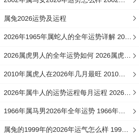
对1976年属龙人来讲今年的成功方法不在于
属兔2026运势及运程
开拓多少 土，而在于怎样稳固已有阵地，并
2026年1965年属蛇人的全年运势详解 2026年1966年多大
在纷繁复杂的人际网络中保持清醒的立场与
判断力。
2026属虎男人的全年运势如何 2026属虎男人的运势和财运
正月二月运势：春寒料峭，以静制动谋开局
2010年属虎人在2026年几月最旺 2010年属虎人婚姻状况
进入农历正月（丙寅月）与二月（丁卯
2026年属牛人的运势运程每月运程 2026年属牛人穿什么颜色衣服好
月）。岁首的生机勃勃之下暗流涌动，正月
天干丙火加剧了年柱的「伏吟」力量，属龙
1966年属马男2026年全年运势 1966年属马男人的感情命运
人可能在新年伊始便体验到一股莫名的压力
或强烈的行动欲望，急于推动新计划。
属兔的1999年的2026年运气怎么样 1999年属兔