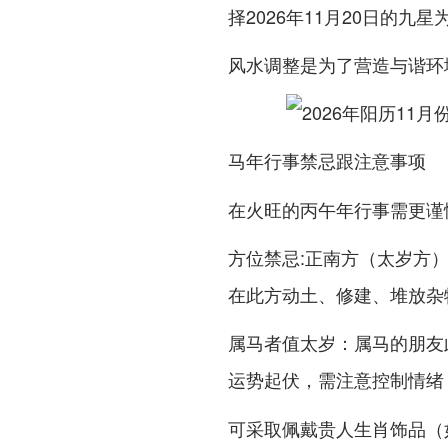
择2026年11月20日的九
风水调整是为了营造与谐环
马年行事禁忌跟注意事项
在火旺的丙午年行事需更谨
:
（太岁方
方位禁忌
正南方
在此方动土、修建、堆放杂
：属马的朋友
属马者值太岁
运势起伏，需
注意控制情绪
可采取
佩戴贵人生肖饰品（