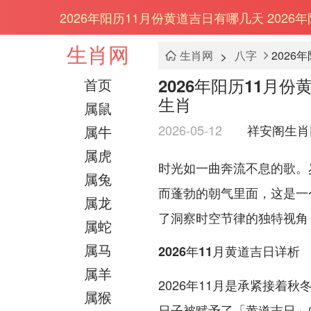
2026年阳历11月份黄道吉日有哪几天 202
生肖网
>
生肖网
八字
2026
2026年阳历11月份
首页
生肖
属鼠
2026-05-12
祥安阁生肖
属牛
属虎
时光如一曲奔流不息的歌。
属兔
而蓬勃的朝气里面，这是一
属龙
了洞察时空节律的独特视角
属蛇
属马
2026年11月黄道吉日详析
属羊
2026年11月是承紧接着
属猴
日子被赋予了「黄道吉日」