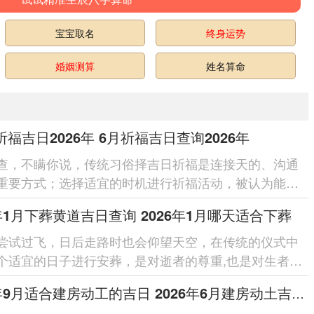
宝宝取名
终身运势
婚姻测算
姓名算命
祈福吉日2026年 6月祈福吉日查询2026年
查，不瞒你说，传统习俗择吉日祈福是连接天的、沟通
重要方式；选择适宜的时机进行祈福活动，被认为能更
达心愿，获得神灵的眷顾与庇...
6年1月下葬黄道吉日查询 2026年1月哪天适合下葬
尝试过飞，日后走路时也会仰望天空，在传统的仪式中
个适宜的日子进行安葬，是对逝者的尊重,也是对生者的
。 2026年位农历丙午...
2026年9月适合建房动工的吉日 2026年6月建房动土吉日一览表