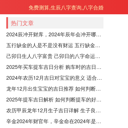
免费测算,生辰八字查询,八字合婚
热门文章
2024辰冲开财库，2024年辰年会冲开哪些人的财库
五行缺金的人是不是没有财运 五行缺金的人命运好不好
己卯日生人八字富贵 己卯日的八字命运如何
2025年买车提车吉日分析 购车时的吉日与禁忌
2024年农历12月吉日对宝宝的意义 适合龙年宝宝出生的日子有哪些
龙年12月出生宝宝的吉日推荐 如何判断吉日是否适合宝宝
2025年提车吉日解析 如何判断提车的好日子
农历甲辰龙年12月生子吉日详解 生子良辰的影响因素
辛金2024年财官年，辛金命在2024年是财官年还是财印年