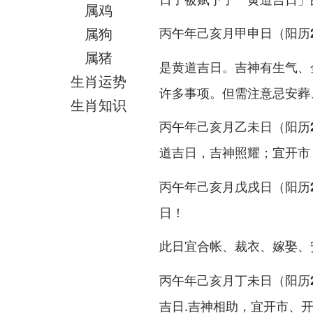
属鸡
属狗
丙午年己亥月甲申日（阳历2
属猪
是黄道吉日。吉神有生气、
生肖运势
许多事项。但需注意忌安葬
生肖知识
丙午年己亥月乙未日（阳历20
道吉日，吉神照耀；宜
开市
丙午年己亥月戊戌日（阳历20
日！
此日宜
合帐、裁衣、嫁娶、
丙午年己亥月丁未日（阳历20
吉日.吉神相助，宜
开市、