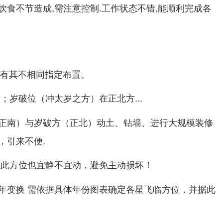
饮食不节造成,需注意控制.工作状态不错,能顺利完成各
局有其不相同指定布置。
；
（冲太岁之方）在
...
方
岁破位
正北方
正南）与岁破方（正北）动土、钻墙、进行大规模装修
，引来不便.
。此方位也宜静不宜动，避免主动损坏！
年变换 需依据具体年份图表确定各星飞临方位，并据此