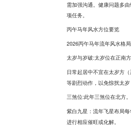
需加强沟通。健康问题多由
项任务。
丙午马年风水方位要览
2026丙午马年流年风水格
:
在
太岁与岁破
太岁位
正南
日常起居中
不宜在太岁方（
等剧烈动作，以免惊扰太岁
:此年
三煞位
三煞位在北方
：流年飞星布局每
紫白九星
进行相应催旺或化解。