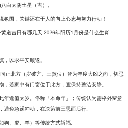
星为八白太阴土星（吉）。
境氛围，关键还在于人的向上心态与努力行动！
慎，以求平安顺遂。
）同
（岁破方、三煞位）皆为年度大凶之向，切忌
正北方
物，若家中有门窗位于此方，宜保持整洁安静。
此年逢值太岁。俗称「本命年」；传统认为需格外留意
，在决策前三思而后行.
，避免急躁冲动
等传统方式祈福.
如狗、虎、羊）