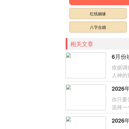
红线姻缘
八字合婚
相关文章
6月份
依据调
人神的
好的传
202
你只要
选择一
一种慰藉