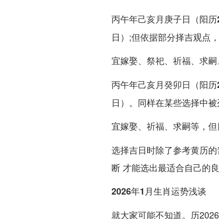
丙午年己亥月庚子日（阳历20
日）;但依据部分择吉观点
宜
嫁娶、祭祀、祈福、求嗣
丙午年己亥月癸卯日（阳历20
日）。同样在某些选择中被
宜
等，但
嫁娶、祈福、求嗣
选择吉日时除了参考黄历的
断 才能选出最适合自己的
2026年1月生肖运势浅谈
就大家可能不知道。历20