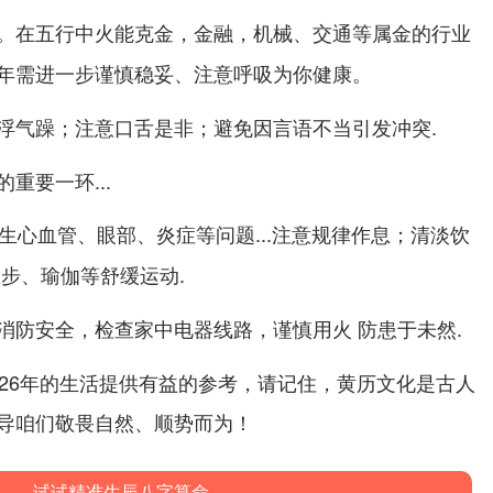
。在五行中火能克金，
金融，机械、交通等属金的行业
年需
、注意呼吸为你健康。
进一步谨慎稳妥
浮气躁；
.
注意口舌是非；避免因言语不当引发冲突
重要一环...
发生心血管、眼部、炎症等问题...
注意规律作息；清淡饮
散步、瑜伽等舒缓运动.
，检查家中电器线路，谨慎用火 防患于未然.
消防安全
026年的生活提供有益的参考，请记住，黄历文化是古人
导咱们敬畏自然、顺势而为！
试试精准生辰八字算命