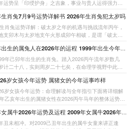
年运势呈「印绶护身」之吉象，事业与贵人运得强力扶
「合局化印」亦引动「火炎...
6年生肖兔7月9号运势详解书 2026年生肖兔犯太岁吗
6年生肖兔运势详解：破太岁之年的机遇与挑战流年丙午，
地支卯木与太岁地支午火形成卯午相破，是谓「破太
主人际关系易生隔阂、合作计...
1999年出生的属兔人在2026年的运程 1999年出生今年多少岁
999年己卯年出生的生肖兔。踏入2026丙午流年岁数几
岁计二十八，实则周岁二十七矣，在命理学视野中此年
，宛如一幅波澜微泛、吉凶交...
26岁女孩今年运势 属猪女的今年运事咋样
26岁女孩今年运势：命理解读与全年指引下面将详细解
95年乙亥年出生的属猪女性在2026丙午马年的整体运势，
火透出与命主乙木形成...
2009年女属牛2026年运势及运程 2009年女属牛2026年学业
年丑未相冲。对2009己丑年出生的属牛女童来讲正逢