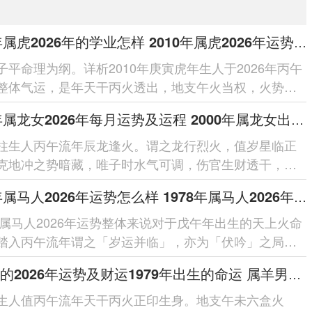
2010年属虎2026年的学业怎样 2010年属虎2026年运势及运程
子平命理为纲。详析2010年庚寅虎年生人于2026年丙午
整体气运，是年天干丙火透出，地支午火当权，火势炎
庚金日主形成严峻锤炼之势...
2000年属龙女2026年每月运势及运程 2000年属龙女出生子时
柱生人丙午流年辰龙逢火。谓之龙行烈火，值岁星临正
克地冲之势暗藏，唯子时水气可调，伤官生财透干，将
为用，但劫财坐实，易见纷争，通观...
1978年属马人2026年运势怎么样 1978年属马人2026年运势及运程
8年属马人2026年运势整体来说对于戊午年出生的天上火命
踏入丙午流年谓之「岁运并临」，亦为「伏吟」之局，
戊皆为旺火，地支午午相...
属羊男的2026年运势及财运1979年出生的命运 属羊男的2026年的结婚吉利日
生人值丙午流年天干丙火正印生身。地支午未六盒火