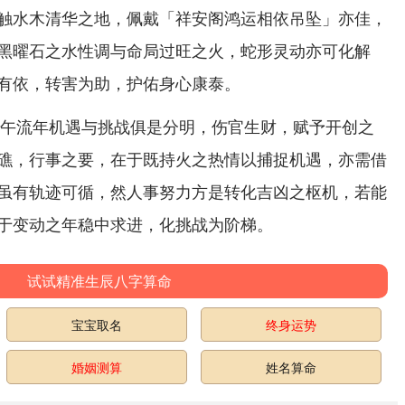
触水木清华之地，佩戴「祥安阁鸿运相依吊坠」亦佳，
黑曜石之水性调与命局过旺之火，蛇形灵动亦可化解
有依，转害为助，护佑身心康泰。
此丙午流年机遇与挑战俱是分明，伤官生财，赋予开创之
礁，行事之要，在于既持火之热情以捕捉机遇，亦需借
虽有轨迹可循，然人事努力方是转化吉凶之枢机，若能
于变动之年稳中求进，化挑战为阶梯。
试试精准生辰八字算命
宝宝取名
终身运势
婚姻测算
姓名算命