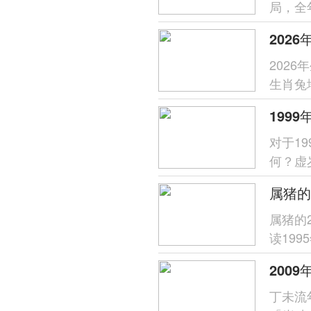
局，全
持，然
202
202
生肖兔
岁」，
对于1
何？虚
之运程
属猪的
属猪的
读19
天干丙
丁未流