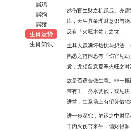
属鸡
然伤官生财之机虽显。亦需
属狗
库，天生具备理财意识与物
属猪
反有「火旺木焚」之忧。
生肖运势
生肖知识
主其人虽满怀热忱与想法。
熟悉之范围恐有「伤官见劫
裳，尤须留意夏季火旺之时
故是否适合做生意。非一概
带有壬、癸水调候，或见庚
进益，生意场上有望凭借独
进一步深究，岁运之中财星
干丙火伤官来生，偏财得源