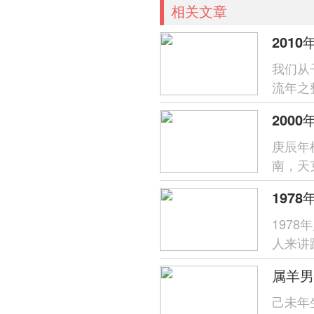
相关文章
我们从
流年之
炎，对
庚辰年
南，天
引才智
197
人来讲
天干丙
己未年