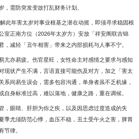
岁，需防突发变故打乱财务计划。
想化解此年害太岁对事业根基之潜在动摇，即须寻求稳固根
公室正南方位（2026年太岁方）安放「祥安阁联吉锦
君，减轻「丑午相害」带来之内部损耗与人事不宁。
易亢亦易疲。伤官星旺，女性命主对感情之要求与感知
对现状产生不满，言语直接可能伤及对方，加之「害太
关系间易生误会，需多包容沟通，单身者虽不乏机缘，
或自身标准过高，难以落地，健康之路，重在调候。
管，眼睛、肝胆为你之疾，以及因思虑过度造成的失
夏季尤须防范心悸，血压不稳，丑土受午火之害，脾胃
有节律。