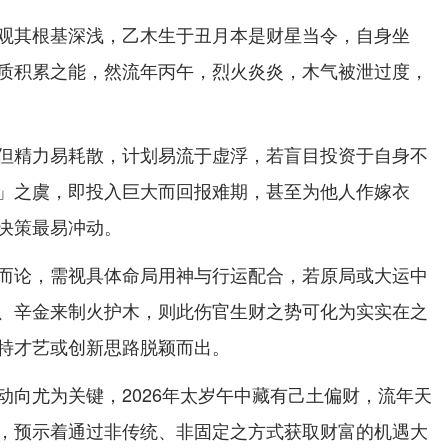
观其根基深浅，乙木生于丑月本是财星当令，自身坐
质积累之能，然流年丙午，烈火炎炎，木气被泄过度，
但精力易耗散，计划易流于虚浮，若盲目投资于自身不
」之虞，即投入巨大而回报难期，甚至为他人作嫁衣
决策最易冲动。
而论，需视具体命局用神与行运配合，若原局或大运中
、辛金来制火护木，则此伤官生财之势可化为实实在之
特才艺或创新思路脱颖而出。
动向尤为关键，2026年太岁午中藏有己土偏财，流年天
，预示着通过非传统、非固定之方式获取财富的机遇大