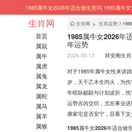
1985属牛女2026年适合做生意吗 1985属牛
生肖网
>
生肖网
生肖运势
1985属牛女2026
首页
年运势
属鼠
2026-05-13
祥安阁生肖
属牛
属虎
对于1985年属牛女性来讲
属兔
岁，天干乙木生丙火，为伤
属龙
年暗际龃龉与计划波折，伤
属蛇
运势吉凶交织，尤在事业进
属马
康家宅是否安宁，且看下文
属羊
属猴
1985属牛女2026年适合做