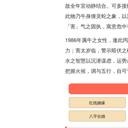
故全年宜动静结合。可多接
此物乃牛身缠灵蛇之象，以
「害」气之固执，寓意危中
1986年属牛之女性，逢
力；害太岁临，警示暗伏之
水之智慧以沉潜谋虑，运势
把握火候，调与五行，自可
红线姻缘
八字合婚