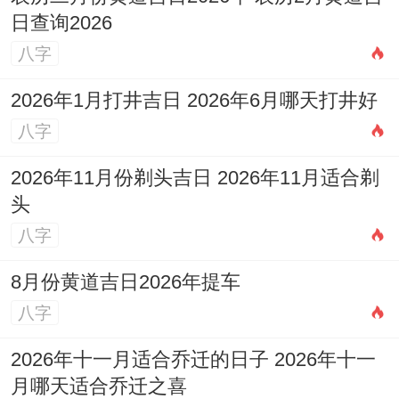
日查询2026
【冲】猴日冲（庚寅）虎 | 岁破方位:南
八字
✓ 强效匹配：入宅、移徙、解除
2026年1月打井吉日 2026年6月哪天打井好
风水能量介绍:财位:正西（宜摆放白水
八字
晶）、喜神:西南（利于化解旧厄）、吉时:
2026年11月份剃头吉日 2026年11月适合剃
巳时（9：00-11:00）。
头
八字
◆ 2026年3月28日· 星期六
8月份黄道吉日2026年提车
≡ 农历：丙午水年二月小 初十日
八字
≡ 天干地支:辛卯木（仲春）月辛丑土 柳开
2026年十一月适合乔迁的日子 2026年十一
日
月哪天适合乔迁之喜