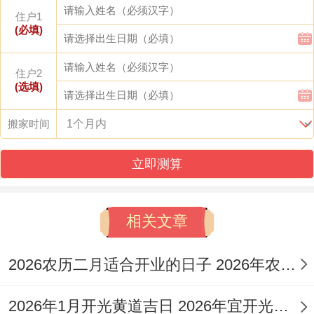
住户1
✓ 强效匹配:入宅、移徙、拆卸
(必填)
风水能量介绍:财位:中心地方（宜摆放黄水
住户2
(选填)
晶）、喜神：东南（利于签订契约）、吉时:
午时（11:00-13:00）。
搬家时间
◆ 2026年3月11日· 星期三
立即测算
≡ 农历：丙午水年正月大 廿三日
相关文章
≡ 天干地支:辛卯木（孟春）月甲申水 箕执
日
2026农历二月适合开业的日子 2026年农历2月开业黄道吉日一览表
【宜】祭祀、开光、祈福、斋醮、裁衣、冠
2026年1月开光黄道吉日 2026年宜开光的黄道吉日查询
笄、嫁娶、拆卸、动土、移徙、入宅、入