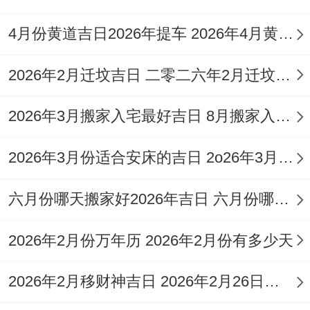
殓、修造。
4月份黄道吉日2026年提车 2026年4月黄道吉日一览表提车
【冲】猴日冲（戊寅）虎 | 岁破方位:南
2026年2月迁坟吉日 二零二六年2月迁坟黄道吉日
✓ 强效匹配：移徙、拆卸、修造
2026年3月搬家入宅最好吉日 8月搬家入宅黄道吉日
风水能量介绍：财位:东南（宜摆放绿植）、
喜神:东北（利于家庭仪式）、吉时：辰时
2026年3月份适合安床的吉日 2o26年3月份安床吉日
（7:00-9：00）。
六月份哪天搬家好2026年吉日 六月份哪天搬家吉利
◆ 2026年3月14日· 星期六
2026年2月份万年历 2026年2月份有多少天
≡ 农历:丙午水年正月大 廿六日
2026年2月移财神吉日 2026年2月26日财神方
≡ 天干地支:辛卯木（孟春）月丁亥土 女成
日