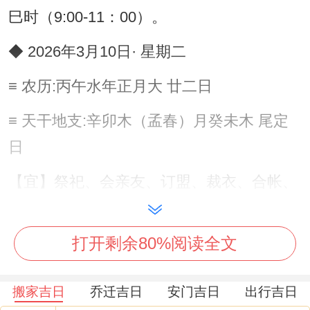
巳时（9:00-11：00）。
◆ 2026年3月10日· 星期二
≡ 农历:丙午水年正月大 廿二日
≡ 天干地支:辛卯木（孟春）月癸未木 尾定
日
【宜】祭祀、会亲友、订盟、裁衣、合帐、
安机械、拆卸、安门、移徙、入宅、竖柱、
立券
打开剩余80%阅读全文
【冲】羊日冲（丁丑）牛 | 岁破方位：西
搬家吉日
乔迁吉日
安门吉日
出行吉日
【九星吉凶】八白-太阴星（土）-吉神