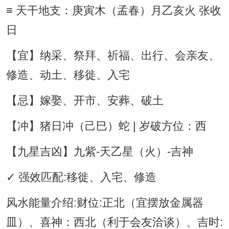
≡ 天干地支：庚寅木（孟春）月乙亥火 张收
日
【宜】纳采、祭拜、祈福、出行、会亲友、
修造、动土、移徙、入宅
【忌】嫁娶、开市、安葬、破土
【冲】猪日冲（己巳）蛇 | 岁破方位：西
【九星吉凶】九紫-天乙星（火）-吉神
✓ 强效匹配:移徙、入宅、修造
风水能量介绍:财位:正北（宜摆放金属器
皿）、喜神：西北（利于会友洽谈）、吉时: