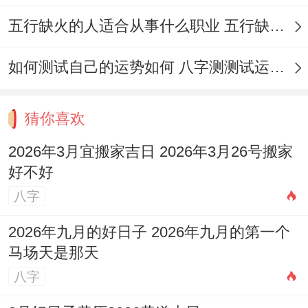
【宜】嫁娶、祭祀、开光、祈福、求嗣、出
五行缺火的人适合从事什么职业 五行缺火的人适合从事的职业有哪些
行、出火、进人口、入宅、移徙、安床、拆
如何测试自己的运势如何 八字测测试运运程
卸、修造、安门、挂匾、纳财。
【忌】动土、伐木、安葬、行丧
猜你喜欢
【冲】羊日冲（己丑）牛 | 岁破方位:西
2026年3月宜搬家吉日 2026年3月26号搬家
好不好
【九星吉凶】二黒-摄提星（土）-凶神
八字
✓ 强效匹配:入宅、移徙、纳财
2026年九月的好日子 2026年九月的第一个
✓ 附加吉兆：挂匾、进人口
马场天是那天
八字
风水能量介绍:财位：西南（宜摆放存钱