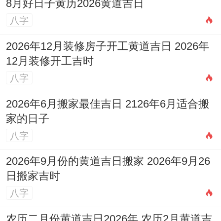
罐）、喜神：西北（利于招募帮手）、吉时:
8月好日子黄历2026黄道吉日
卯时（5:00-7:00）。
八字
◆ 2026年3月23日· 星期一
2026年12月装修房子开工黄道吉日 2026年
12月装修开工吉时
≡ 农历:丙午水年二月小 初五日
八字
≡ 天干地支:辛卯木（仲春）月丙申火 毕执
2026年6月搬家最佳吉日 2126年6月适合搬
日
家的日子
八字
【宜】嫁娶、开光、祭祀、祈福、求嗣、出
行、出火、入宅、移徙、解除、栽种、伐
2026年9月份的黄道吉日搬家 2026年9月26
木、破土、谢土、安葬。
日搬家吉时
八字
【忌】开市、交易、作灶、纳财、上梁、安
床、盖屋、造船
农历二月份黄道吉日2026年 农历2月黄道吉