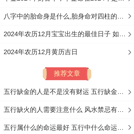
八字中的胎命身是什么,胎身命对四柱的影响
【九星吉凶】五黄-天符星（土）-凶神
2024年农历12月宝宝出生的最佳日子 如何挑选适合的吉日
✓ 强效匹配:入宅、移徙、安床
风水能量介绍：财位:正东（宜摆放流水摆
2024年农历12月黄历吉日
件）、喜神：东北（利于家庭聚会）、吉时:
申时（15:00-17：00）。
推荐文章
◆ 2026年3月22日· 星期日
五行缺金的人是不是没有财运 五行缺金的人命运好不好
≡ 农历:丙午水年二月小 初四日
五行缺火的人需要注意什么 风水禁忌有哪些
≡ 天干地支:辛卯木（仲春）月乙未金 昴定
五行属什么的命运最好 五行中什么命运势旺盛
日