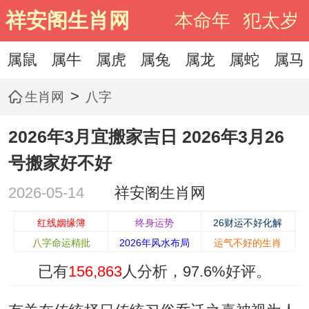
祥安阁生肖网
本命年
犯太岁
属鼠
属牛
属虎
属兔
属龙
属蛇
属马
>
生肖网
八字
2026年3月宜搬家吉日 2026年3月26
号搬家好不好
2026-05-14
祥安阁生肖网
红线姻缘簿
终身运势
26财运不好化解
八字命运精批
2026年风水布局
运气不好的生肖
已有
156,863
人分析，
97.6%
好评。