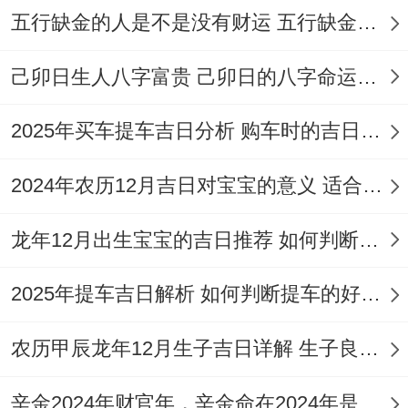
未时（13:00-15:00）。
五行缺金的人是不是没有财运 五行缺金的人命运好不好
◆ 2026年3月16日· 星期一
己卯日生人八字富贵 己卯日的八字命运如何
≡ 农历：丙午水年正月大 廿八日
2025年买车提车吉日分析 购车时的吉日与禁忌
≡ 天干地支:辛卯木（孟春）月己丑火 危开
日
2024年农历12月吉日对宝宝的意义 适合龙年宝宝出生的日子有哪些
【宜】嫁娶、祭祀、开光、祈福、求嗣、出
龙年12月出生宝宝的吉日推荐 如何判断吉日是否适合宝宝
火、入宅、移徙、安床、拆卸、动土、破土
2025年提车吉日解析 如何判断提车的好日子
【忌】合帐、开市、安葬、入殓
【冲】牛日冲（癸未）羊 | 岁破方位:东
农历甲辰龙年12月生子吉日详解 生子良辰的影响因素
辛金2024年财官年，辛金命在2024年是财官年还是财印年