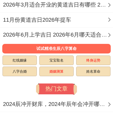
2026年3月适合开业的黄道吉日有哪些 2026年3月适合开业的日子
【宜】开市、交易、挂匾、祭祀、开光、入
11月份黄道吉日2026年提车
宅、移徙、安床、拆卸、动土、上梁
【忌】嫁娶、行丧、架马、作梁、理发、牧
2026年6月上学吉日 2026年6月哪天适合升学宴
养、安葬、纳畜、伐木
试试精准生辰八字算命
【冲】猪日冲（辛巳）蛇 | 岁破方位：西
红线姻缘
宝宝取名
终身运势
【九星吉凶】三碧-轩辕星（木）-安神
八字合婚
婚姻测算
姓名算命
✓ 强效匹配：入宅、移徙、开市
热门文章
风水能量介绍:财位:正南（宜摆放红色饰
2024辰冲开财库，2024年辰年会冲开哪些人的财库
品）、喜神：正南（利于商业活动）、吉时: