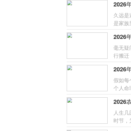
202
久远是
是家族
个好日
202
毫无疑
行搬迁
马年五
202
假如每
个人命
2026
202
人生几
时节，
丙午马