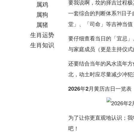
要我说啊，坟的择吉过程极
属鸡
一套综合的判断体系?!日
属狗
堂」、「司命」等吉神当值
属猪
生肖运势
要仔细查看当日的「宜忌」
生肖知识
与家庭成员（更是主持仪式
还要结合当年的风水流年方位
北，动土时应尽量减少冲犯
2026年2月黄历吉日一览表
为了让你更直观地认识；我
吧！