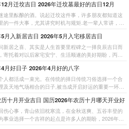
6年12月迁坟吉日 2026年迁坟墓最好的吉日12月
迷途里酝酿的酒。说起迁坟这件事，许多朋友都知道这
里的一件大事，尤其讲究时机与规矩.老一辈人常讲，选
子动土，既是对先人的尊...
6年5月入新居吉日 2026年5月入宅移居吉日
问新居之喜、其实是人生首要里程碑之一择良辰吉日而
，寄托着对以后家宅安宁、生活顺遂的美好期盼，丙午
月万物繁茂、生机盎然...
6年4月好日子 2026年4月好的八字
个人都活成一束光。在传统的择日传统习俗选择一个合
理及天地气场相合的日子,被当成开启好运的重要一环，
年为丙午马年此年的...
6农历十月开业吉日 国历2026年农历十月哪天开业好
回伤心事，青山依旧枕寒流，在金秋送爽、五谷丰登的
为事业选择一个吉祥的起点是许多人的期盼，2026年为
年在这一年的农历十月（国历...