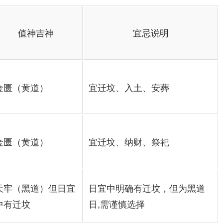
值神吉神
宜忌说明
金匮（黄道）
宜迁坟、入土、安葬
金匮（黄道）
宜迁坟、纳财、祭祀
天牢（黑道）但日宜
日宜中明确有迁坟，但为黑道
中有迁坟
日,需谨慎选择