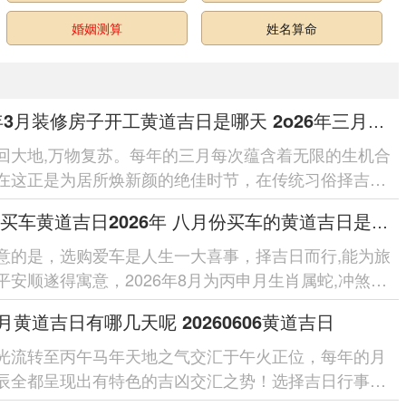
婚姻测算
姓名算命
2026年3月装修房子开工黄道吉日是哪天 2o26年三月装修房子那天开工好
回大地,万物复苏。每年的三月每次蕴含着无限的生机合
在这正是为居所焕新颜的绝佳时节，在传统习俗择吉日
是许多首要事务的开...
八月份买车黄道吉日2026年 八月份买车的黄道吉日是几号
意的是，选购爱车是人生一大喜事，择吉日而行,能为旅
平安顺遂得寓意，2026年8月为丙申月生肖属蛇,冲煞日
冲之日。 八月份买车...
66月黄道吉日有哪几天呢 20260606黄道吉日
光流转至丙午马年天地之气交汇于午火正位，每年的月
辰全都呈现出有特色的吉凶交汇之势！选择吉日行事，
天时地利以求人跟的传统...