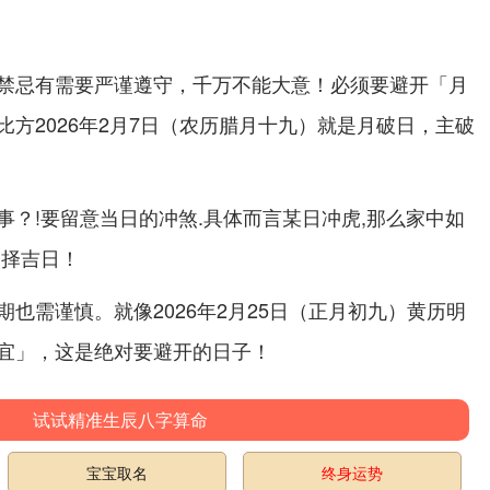
禁忌有需要严谨遵守，千万不能大意！
必须要避开「月
比方2026年2月7日（农历腊月十九）就是月破日，主破
事？!
.具体而言某日冲虎,那么家中如
要留意当日的冲煞
另择吉日！
。就像2026年2月25日（正月初九）黄历明
期也需谨慎
宜」，这是绝对要避开的日子！
试试精准生辰八字算命
宝宝取名
终身运势