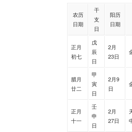
干
农历
阳历
支
日期
日期
日
戊
正月
2月
辰
初七
23日
日
甲
腊月
2月9
寅
廿二
日
日
壬
正月
2月
申
十一
27日
日