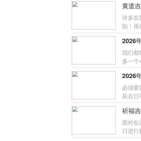
许多在
助！再
关乎新
202
我们都
多一个
给宝宝
必须要
辰吉日
历丙午
祈福吉
面对在
日进行
在正北