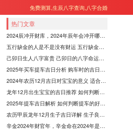
免费测算,生辰八字查询,八字合婚
热门文章
2024辰冲开财库，2024年辰年会冲开哪些人的财库
五行缺金的人是不是没有财运 五行缺金的人命运好不好
己卯日生人八字富贵 己卯日的八字命运如何
2025年买车提车吉日分析 购车时的吉日与禁忌
2024年农历12月吉日对宝宝的意义 适合龙年宝宝出生的日子有哪些
龙年12月出生宝宝的吉日推荐 如何判断吉日是否适合宝宝
2025年提车吉日解析 如何判断提车的好日子
农历甲辰龙年12月生子吉日详解 生子良辰的影响因素
辛金2024年财官年，辛金命在2024年是财官年还是财印年