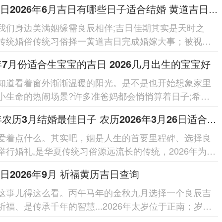
黄道吉日2026年6月吉日有哪些日子适合结婚 黄道吉日2026结婚吉日有哪些
我们身边美满姻缘需良辰相伴;吉日佳期其实是天时之
传统婚俗传统习俗择一黄道吉日完成婚嫁大事；被视为
人未来幸福同家宅安宁...
6年7月份适合生宝宝的吉日 2026几月出生的宝宝好
知道看着窗外渐渐温暖的阳光。是不是也开始想象家里
小生命的热闹场景?许多准爸妈都会悄悄算着日子;希望
选一个最佳的出生...
2026年农历3月结婚最佳日子 农历2026年3月26日适合结婚吗
爱着点什么。其实吧，姻是人生的首要里程碑、选择良
举行婚礼,是华夏传统习俗源远流长的传统，2026年为农
马年天干丙属阳火；的...
日2026年9月 祈福黄历吉日查询
这事儿得这么看。丙午马年的金秋九月选择一个良辰吉
祈福、是传承千年的智慧...2026年太岁位于正南；岁破
，三煞位也在北方，这...