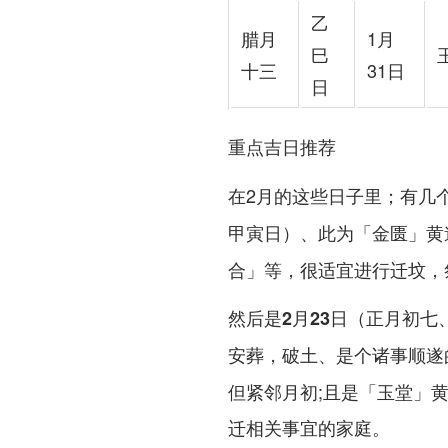
乙
腊月
1月
巳
十三
31日
日
重点吉日推荐
在2月的这些日子里；有几
、此为「金匮」黄
甲寅日）
合」等，很适宜进行迁坟，
然后是
2月23日（正月初七
安葬，破土、是个诸事顺遂
但紧邻月初;且是「玉堂」
迁相关事宜的家庭。