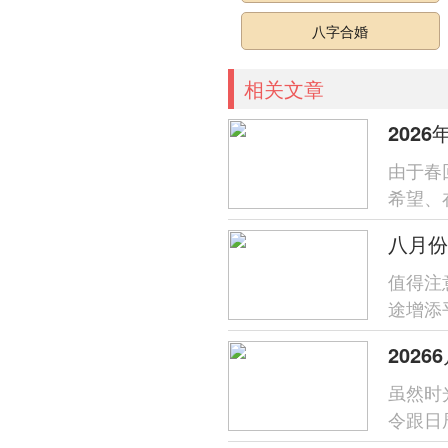
八字合婚
相关文章
由于春
希望、
而动，
值得注
途增添
为与蛇相
202
虽然时
令跟日
是顺应