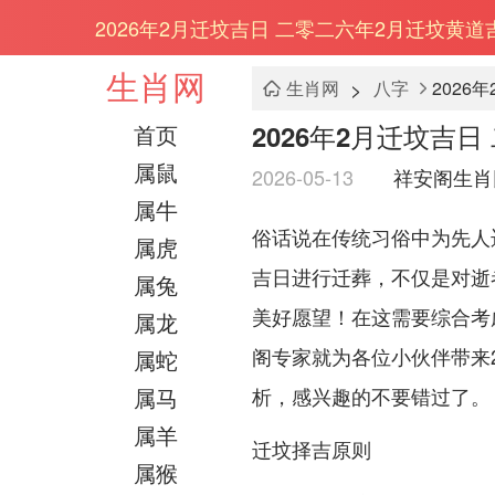
2026年2月迁坟吉日 二零二六年2月迁坟黄道
生肖网
>
生肖网
八字
2026
2026年2月迁坟吉
首页
属鼠
2026-05-13
祥安阁生肖
属牛
俗话说在传统习俗中为先人
属虎
吉日进行迁葬，不仅是对逝
属兔
美好愿望！在这需要综合考
属龙
阁专家就为各位小伙伴带来2
属蛇
属马
析，感兴趣的不要错过了。
属羊
迁坟择吉原则
属猴