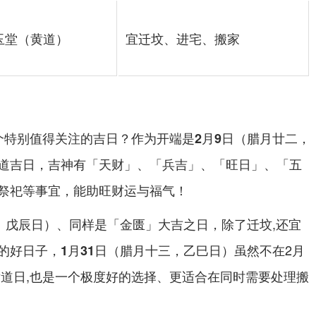
玉堂（黄道）
宜迁坟、进宅、搬家
个特别值得关注的吉日？作为开端是
2月9日（腊月廿二，
道吉日，吉神有「天财」、「兵吉」、「旺日」、「五
祭祀等事宜，能助旺财运与福气！
、同样是「金匮」大吉之日，除了迁坟,还宜
、戊辰日）
的好日子，
虽然不在2月
1月31日（腊月十三，乙巳日）
黄道日,也是一个极度好的选择、更适合在同时需要处理搬