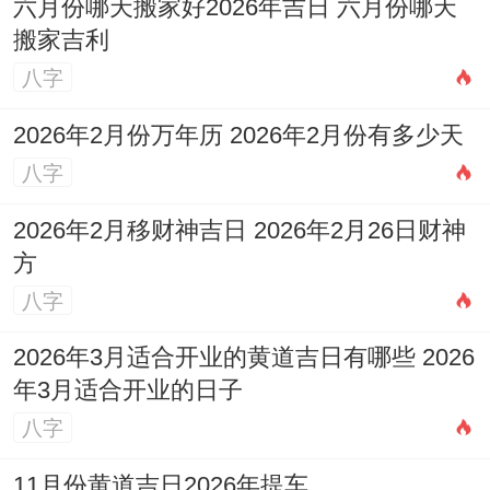
六月份哪天搬家好2026年吉日 六月份哪天
整洁;财运亨通！属牛者不宜。
搬家吉利
7.日期:2026年3月23日
八字
（星期一，农历二月初五）
2026年2月份万年历 2026年2月份有多少天
八字
宜
：嫁娶、开光、祭祀、祈福、求嗣、出
行、出火、入宅、移徙、解除、栽种、伐
2026年2月移财神吉日 2026年2月26日财神
木、破土、谢土、安葬。
方
八字
忌
：开市、交易、作灶、纳财、上梁、安
床、盖屋、造船。
2026年3月适合开业的黄道吉日有哪些 2026
年3月适合开业的日子
适合人群
:适合得远行后归来入住，或需要解
八字
除旧有束缚、开启新生活的家庭。
11月份黄道吉日2026年提车