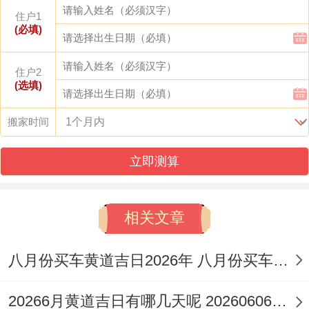
徙、入宅，竖柱、立券，经络。
住户1
(必填)
忌
：伐木、作梁
住户2
冲煞
:冲牛煞西
(选填)
适合人群
：此日适宜事项好广泛,尤其适合需
搬家时间
要在同时处理安装固定设备、入宅跟进行决
立即测算
定性家庭仪式的家庭...
找原因
:此日天德黄道。虽位黑道日，但吉神
相关文章
相助、且「定日」有稳定、确定的意象，寓
意入住后生活安稳顺遂！属牛的朋友需不相
八月份买车黄道吉日2026年 八月份买车的黄道吉日是几号
同注意回避。
20266月黄道吉日有哪几天呢 20260606黄道吉日