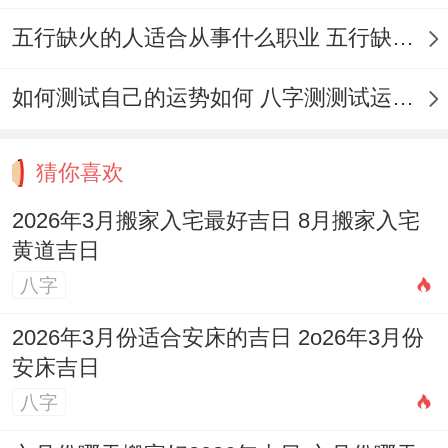
（星期日，农历二月初四）
五行缺火的人适合从事什么职业 五行缺火的人适合从事的职业有哪些
宜
:嫁娶、祭祀、开光、祈福、求嗣、出行、
如何测试自己的运势如何 八字测测试运运程
出火、进人口、入宅、移徙、安床、拆卸、
修造、安门、挂匾、纳财、扫舍。
猜你喜欢
忌
:动土、伐木、安葬、行丧
2026年3月搬家入宅最好吉日 8月搬家入宅
黄道吉日
适合人群
：非常适合全家共同行动;进行大扫
八字
除、布置新房并举行入宅仪式，寓意纳财纳
福。
2026年3月份适合安床的吉日 2o26年3月份
安床吉日
研究
：此日天德黄道。虽位黑道日，但宜于
八字
搬迁 且有纳财、扫舍之宜。寓意搬迁后家居