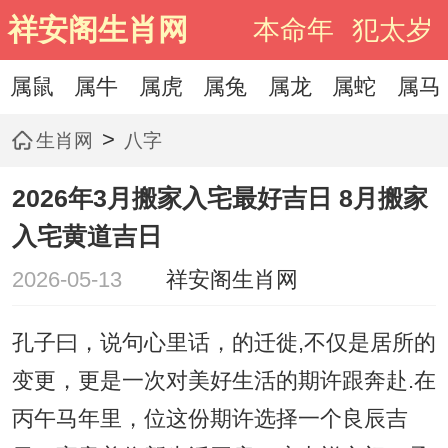
祥安阁生肖网
本命年
犯太岁
属鼠
属牛
属虎
属兔
属龙
属蛇
属马
>
生肖网
八字
2026年3月搬家入宅最好吉日 8月搬家
入宅黄道吉日
2026-05-13
祥安阁生肖网
孔子曰，说句心里话，的迁徙,不仅是居所的
变更，更是一次对美好生活的期许跟奔赴.在
丙午马年里，位这份期许选择一个良辰吉