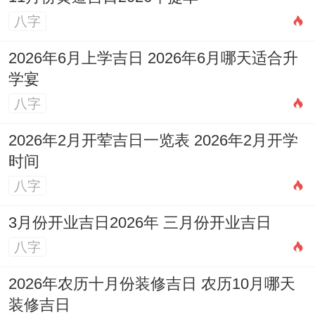
找原因
：此日有「解除」之意 寓意破除旧日
八字
不利，迎接新生，也适宜安葬事宜 比较综
2026年6月上学吉日 2026年6月哪天适合升
合！属虎者慎用。
学宴
8.【日期】2026年3月28日
八字
（星期六，农历二月初十）
2026年2月开荤吉日一览表 2026年2月开学
时间
宜
：嫁娶、订盟、纳采、祭祀、祈福、出
八字
行、修造、动土、移徙、入宅、破土、出
3月份开业吉日2026年 三月份开业吉日
火、安门、安床、上梁、立碑、移柩。
八字
忌
:开市、交易、合帐、安葬
2026年农历十月份装修吉日 农历10月哪天
适合人群
：适合需要进交盒屋改造、安门、
装修吉日