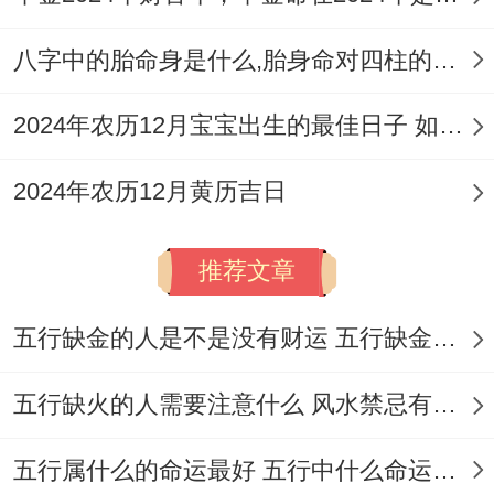
土、谢土。
八字中的胎命身是什么,胎身命对四柱的影响
忌
：合帐、开市、安葬、入殓
2024年农历12月宝宝出生的最佳日子 如何挑选适合的吉日
冲煞
：冲羊煞东
2024年农历12月黄历吉日
适合人群
:此日特别适合新婚夫妇搬入新居,
或家庭中希望增添子嗣、祈求人丁兴旺的情
推荐文章
况...
拆开看
:此日「开日」，有开创、开始之意，
五行缺金的人是不是没有财运 五行缺金的人命运好不好
非常适合开启新生活篇章！属羊的朋友需留
五行缺火的人需要注意什么 风水禁忌有哪些
意。
五行属什么的命运最好 五行中什么命运势旺盛
6.日期:2026年3月22日