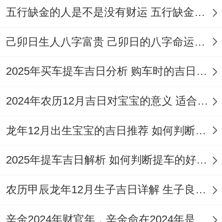
五行缺金的人是不是没有财运 五行缺金的人命运好不好
养、安葬、纳畜、伐木。
己卯日生人八字富贵 己卯日的八字命运如何
适合人群
：适合新店开业与搬家入宅共同进
行的家庭、或必须位新房添置众多新家具并
2025年买车提车吉日分析 购车时的吉日与禁忌
安置床铺的家庭.
2024年农历12月吉日对宝宝的意义 适合龙年宝宝出生的日子有哪些
讨论
:此日适宜开业求财，寓意搬迁后家业兴
旺，财源广进！属蛇者需避让。
龙年12月出生宝宝的吉日推荐 如何判断吉日是否适合宝宝
5.日期:2026年3月16日
2025年提车吉日解析 如何判断提车的好日子
（星期一，农历正月廿八）
农历甲辰龙年12月生子吉日详解 生子良辰的影响因素
宜
：嫁娶、祭祀、开光、祈福、求嗣、出
火、入宅、移徙、安床、拆卸、动土、破
辛金2024年财官年，辛金命在2024年是财官年还是财印年