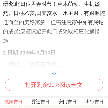
研究
:此日位孟春时节！草木萌动、生机盎
然。日柱乙亥,日支亥水，水主财，有财源随
迁而至的美好寓意！但需注意家中如有属蛇
的成员;应谨慎避开此日或采取相应化解措
施。
2.日期:2026年3月10日
（星期二，农历正月廿二）
宜
：祭祀，会亲友、订盟，裁衣、合帐，安
打开剩余91%阅读全文
机械、拆卸，上梁、安门，入殓、除服，成
服、移柩，启钻、安葬，立碑、开光，塑
搬家吉日
乔迁吉日
安门吉日
出行吉日
绘、入学，出行、起基，定磉、放水，移