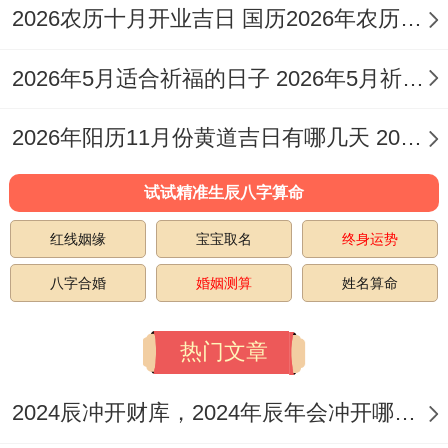
修造等不简单事宜有需要而且进行的家庭、
2026农历十月开业吉日 国历2026年农历十月哪天开业好
但需注意入宅时安门的禁忌！
2026年5月适合祈福的日子 2026年5月祈福吉日
找原因
:此日吉神护佑、综合评分较高！但需
注意家中若有属虎的成员，应谨慎选择此
2026年阳历11月份黄道吉日有哪几天 2026年阳历1月份是什么生肖
日。
试试精准生辰八字算命
4.【日期】2026年3月14日
红线姻缘
宝宝取名
终身运势
（星期六;农历正月廿六）
八字合婚
婚姻测算
姓名算命
宜
：开市、立券、交易、挂匾、祭祀、祈
热门文章
福、开光、入宅、移徙、安床、拆卸、动
土、上梁、进人口。
2024辰冲开财库，2024年辰年会冲开哪些人的财库
忌
：嫁娶、行丧、架马、作梁、理发、牧