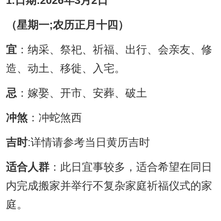
1.日期:2026年3月2日
（星期一;农历正月十四）
宜
：纳采、祭祀、祈福、出行、会亲友、修
造、动土、移徙、入宅。
忌
：嫁娶、开市、安葬、破土
冲煞
：冲蛇煞西
吉时
:详情请参考当日黄历吉时
适合人群
：此日宜事较多，适合希望在同日
内完成搬家并举行不复杂家庭祈福仪式的家
庭。