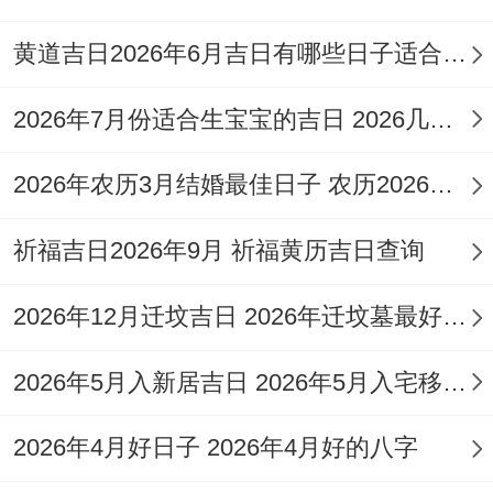
3.日期:2026年3月11日
黄道吉日2026年6月吉日有哪些日子适合结婚 黄道吉日2026结婚吉日有哪些
（星期三；农历正月廿三）
2026年7月份适合生宝宝的吉日 2026几月出生的宝宝好
宜
：祭祀，开光、塑绘，祈福、斋醮，裁
衣、合帐，冠笄、嫁娶，拆卸、动土，移
2026年农历3月结婚最佳日子 农历2026年3月26日适合结婚吗
徙、入宅，入殓、移柩，安葬、谢土，求
祈福吉日2026年9月 祈福黄历吉日查询
嗣、入学，理发、伐木，架马、作梁，出
火、修造，起基、定磉，放水、赴任。
2026年12月迁坟吉日 2026年迁坟墓最好的吉日12月
忌
:入宅安门
2026年5月入新居吉日 2026年5月入宅移居吉日
冲煞
：冲虎煞南
2026年4月好日子 2026年4月好的八字
适合人群
:此日百事皆宜，尤其适合有安葬、