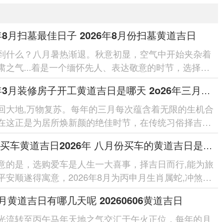
6年8月扫墓最佳日子 2026年8月份扫墓黄道吉日
到什么？八月暑热渐退。秋意初显，空气中开始夹杂着
肃之气...着是一个缅怀先人、表达敬意的时节，选择一
的日子进行祭扫，既是遵...
2026年3月装修房子开工黄道吉日是哪天 2o26年三月装修房子那天开工好
回大地,万物复苏。每年的三月每次蕴含着无限的生机合
在这正是为居所焕新颜的绝佳时节，在传统习俗择吉日
是许多首要事务的开...
八月份买车黄道吉日2026年 八月份买车的黄道吉日是几号
意的是，选购爱车是人生一大喜事，择吉日而行,能为旅
平安顺遂得寓意，2026年8月为丙申月生肖属蛇,冲煞日
冲之日。 八月份买车...
66月黄道吉日有哪几天呢 20260606黄道吉日
光流转至丙午马年天地之气交汇于午火正位，每年的月