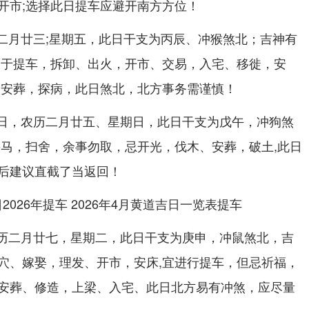
开市;选择此日提车应避开南方方位！
农历二月廿三;星期五，此日干支为丙辰、冲猴煞北；吉神有
宜于提车，拆卸、出火，开市、交易，入宅、移徙，安
、安葬，探病，此日煞北，北方事务需谨慎！
12日，农历二月廿五、星期日，此日干支为戊午，冲狗煞
牛马，扫舍，余事勿取，忌开光，伐木、安葬，破土,此日
后建议直截了当返回！
，农历二月廿七，星期二，此日干支为庚申，冲鼠煞北，吉
穴、嫁娶，理发、开市，安床,宜进行提车，但忌祈福，
安葬、修造，上梁、入宅、此日北方易有冲煞，应尽量