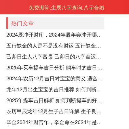
免费测算,生辰八字查询,八字合婚
热门文章
2024辰冲开财库，2024年辰年会冲开哪些人的财库
五行缺金的人是不是没有财运 五行缺金的人命运好不好
己卯日生人八字富贵 己卯日的八字命运如何
2025年买车提车吉日分析 购车时的吉日与禁忌
2024年农历12月吉日对宝宝的意义 适合龙年宝宝出生的日子有哪些
龙年12月出生宝宝的吉日推荐 如何判断吉日是否适合宝宝
2025年提车吉日解析 如何判断提车的好日子
农历甲辰龙年12月生子吉日详解 生子良辰的影响因素
辛金2024年财官年，辛金命在2024年是财官年还是财印年