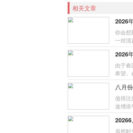
相关文章
202
你会想
一丝清
個适宜
由于春
希望、
而动，
值得注
途增添
为与蛇相
202
虽然时