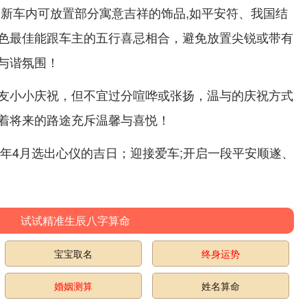
 新车内可放置部分寓意吉祥的饰品,如平安符、我国结
色最佳能跟车主的五行喜忌相合，避免放置尖锐或带有
与谐氛围！
友小小庆祝，但不宜过分喧哗或张扬，温与的庆祝方式
着将来的路途充斥温馨与喜悦！
6年4月选出心仪的吉日；迎接爱车;开启一段平安顺遂、
试试精准生辰八字算命
宝宝取名
终身运势
婚姻测算
姓名算命