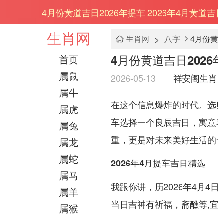
4月份黄道吉日2026年提车 2026年4月黄道
生肖网
>
生肖网
八字
4月份黄
4月份黄道吉日2026
首页
属鼠
2026-05-13
祥安阁生肖
属牛
在这个信息爆炸的时代。选
属虎
车选择一个良辰吉日，寓意
属兔
重，更是对未来美好生活的
属龙
属蛇
2026年4月提车吉日精选
属马
我跟你讲，历2026年4月
属羊
当日吉神有祈福，斋醮等,
属猴