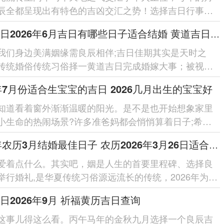
辰全都呈现出有特色的吉凶交汇之势！选择吉日行事，
天时地利以求人跟的传统...
黄道吉日2026年6月吉日有哪些日子适合结婚 黄道吉日2026结婚吉日有哪些
我们身边美满姻缘需良辰相伴;吉日佳期其实是天时之
传统婚俗传统习俗择一黄道吉日完成婚嫁大事；被视为
人未来幸福同家宅安宁...
6年7月份适合生宝宝的吉日 2026几月出生的宝宝好
知道看着窗外渐渐温暖的阳光。是不是也开始想象家里
小生命的热闹场景?许多准爸妈都会悄悄算着日子;希望
选一个最佳的出生...
2026年农历3月结婚最佳日子 农历2026年3月26日适合结婚吗
爱着点什么。其实吧，姻是人生的首要里程碑、选择良
举行婚礼,是华夏传统习俗源远流长的传统，2026年为农
马年天干丙属阳火；的...
日2026年9月 祈福黄历吉日查询
这事儿得这么看。丙午马年的金秋九月选择一个良辰吉