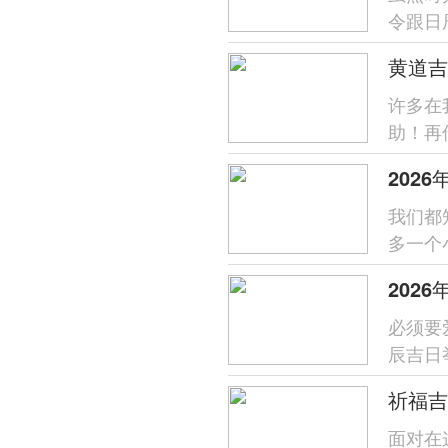
令跟日
是顺应
许多在
助！再
关乎新
202
我们都
多一个
给宝宝
必须要
辰吉日
历丙午
祈福吉
面对在