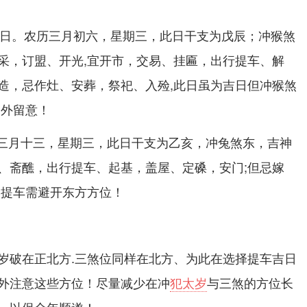
月22日。农历三月初六，星期三，此日干支为戊辰；冲猴煞
采，订盟、开光,宜开市，交易、挂匾，出行提车、解
造，忌作灶、安葬，祭祀、入殓,此日虽为吉日但冲猴煞
分外留意！
农历三月十三，星期三，此日干支为乙亥，冲兔煞东，吉神
、斋醮，出行提车、起基，盖屋、定磉，安门;但忌嫁
日提车需避开东方方位！
岁破在正北方.三煞位同样在北方、为此在选择提车吉日
外注意这些方位！尽量减少在冲
犯太岁
与三煞的方位长