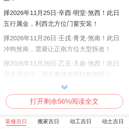
择2026年11月25日·辛酉·明堂·煞西！此日
五行属金，利西北方位门窗安装！
择2026年11月26日·壬戌·青龙·煞南！此日
冲狗煞南，需避让正南方位大型拆改！
择2026年11月29日·乙丑·天赦·煞西！此日
是月恩吉日，适合整体房屋结构加固！
丙午马年装修风水布局
打开剩余56%阅读全文
2026年太岁方位居正南;岁破位于正北。三
煞同聚北方！施工期间应避免在正南太岁位
装修吉日
搬家吉日
动工吉日
动土吉日
动土凿墙，以防冲犯岁君！正北岁破方忌放