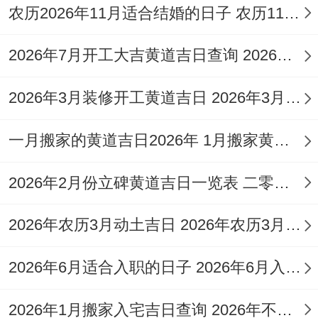
农历2026年11月适合结婚的日子 农历11月16适合结婚吗
（15-17点）金气旺盛，适合金属安装！施
工禁忌包含三类：一是声煞禁忌,忌在子时
2026年7月开工大吉黄道吉日查询 2026年6月6日开工吉时
（23-1点）利用电钻等嘈杂工具、以免惊扰
2026年3月装修开工黄道吉日 2026年3月的装修开工黄道吉日是哪天
地脉；
你猜怎么着?是材质禁忌,岁破方忌用红色装
一月搬家的黄道吉日2026年 1月搬家黄道吉日
饰材料;恐加剧火金相克；三是动作禁忌、梁
2026年2月份立碑黄道吉日一览表 二零二六年二月立碑吉日
柱安装忌跨坐骑钉,门窗定位忌倒置安装！油
漆作业需避天赦日，正因为如此 月29日虽
2026年农历3月动土吉日 2026年农历3月哪天动土好
为吉日，却忌进行墙面涂刷！
2026年6月适合入职的日子 2026年6月入职的黄道吉日
五行相生与空间契合
2026年1月搬家入宅吉日查询 2026年不宜搬家的属相
丙午马年火旺，装修材料宜多用土性元素