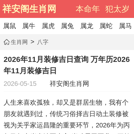
祥安阁生肖网
本命年
犯太岁
属鼠
属牛
属虎
属兔
属龙
属蛇
属马
>
生肖网
八字
2026年11月装修吉日查询 万年历2026
年11月装修吉日
2026-05-15
祥安阁生肖网
人生来喜欢孤独，却又是群居生物，我有个
朋友就遇到过，传统习俗择吉日动土装修被
视为关乎家运昌隆的重要环节，2026年为丙