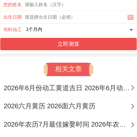
您的姓名
置重型机械,可悬挂五行八卦符化解煞气！
出生日期
每月紫白飞星布局需结合具体方位:十一月一
何时动工
白贪狼星入中宫，利中心地方区域吊顶工
立即测算
程；六白武曲星飞临东南，适合在此处布置
书房或财位；八白左辅星落西北 可作主卧装
相关文章
修优先区域！动土仪式需遵循「从吉方起
手」原则，建议从西南坤位或东北艮位开始
2026年6月份动工黄道吉日 2026年6月动工黄道吉日查询
施工 以引动生生不息之气！
2026六月黄历 2026面六月黄历
装修时辰与施工禁忌
以你猜怎么着？时选择忌午时破土！每日巳
2026年农历7月最佳嫁娶时间 2026年农历7月16适合结婚吗
时（9-11点）阳气升腾,利基础工程；申时