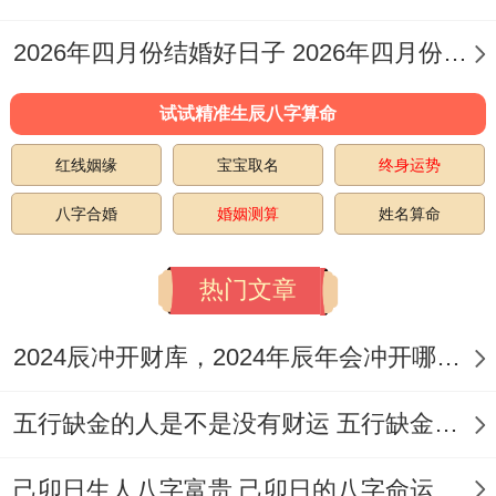
（如陶瓷、石材）以火生土！水火相济处需
2026年四月份结婚好日子 2026年四月份的马宝宝好吗
注意:厨房炉灶忌正对北方水位，卫生间管道
试试精准生辰八字算命
宜避开南方火位！
红线姻缘
宝宝取名
终身运势
卧室布局应遵循「藏风聚气」。床头朝向宜
八字合婚
婚姻测算
姓名算命
契合主人八字喜用！儿童房装修可择11日庚
辰日;此日五行金土相生 利学业文昌！老人
热门文章
房改造宜选22日戊午日、火土旺相，助健康
长寿！
2024辰冲开财库，2024年辰年会冲开哪些人的财库
竣工仪式跟后续安置
五行缺金的人是不是没有财运 五行缺金的人命运好不好
工程完结时需择日举行安香仪式。建议11月
己卯日生人八字富贵 己卯日的八字命运如何