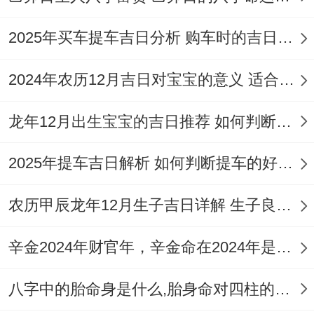
26日壬戌日举行！搬迁家具忌触梁柱棱角，
宜用红布包裹尖角搬运！窗帘安装应选阳时
2025年买车提车吉日分析 购车时的吉日与禁忌
（寅时至午时）.
2024年农历12月吉日对宝宝的意义 适合龙年宝宝出生的日子有哪些
避免阴时（酉时至亥时）悬挂！最终开火入
宅宜选11月25日辛酉日;此日明堂当值，利
龙年12月出生宝宝的吉日推荐 如何判断吉日是否适合宝宝
灶王归位！全屋灯具宜在吉日吉时统一开启,
2025年提车吉日解析 如何判断提车的好日子
标记光明永驻！
农历甲辰龙年12月生子吉日详解 生子良辰的影响因素
辛金2024年财官年，辛金命在2024年是财官年还是财印年
八字中的胎命身是什么,胎身命对四柱的影响