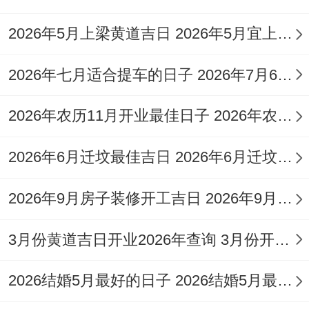
兼顾「宜忌」事项
：优先选择明确标注了
2026年5月上梁黄道吉日 2026年5月宜上梁的日子
「搬家」、「入宅」、「移徙」等事项的日
2026年七月适合提车的日子 2026年7月6适合提车吗
子.也要看当天会不会有其他重大的禁忌事
项，假设「忌」项过多或有关核心事宜，也
2026年农历11月开业最佳日子 2026年农历11月开业大吉的好日子
需找原因。
2026年6月迁坟最佳吉日 2026年6月迁坟最佳日期表
参考吉时
：「吉日」需配「吉时」。习性上
一天里面有特别指定的吉时跟凶时选择在吉
2026年9月房子装修开工吉日 2026年9月26日装修开工好吗
时开始搬家仪式或进入新宅，能为过程增添
3月份黄道吉日开业2026年查询 3月份开业黄道吉日2026年
吉祥寓意。
三、2026年（参考）搬家入宅吉日信息表
2026结婚5月最好的日子 2026结婚5月最佳黄道吉日一览表