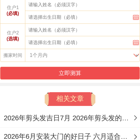
点核心原则:
住户1
(必填)
避开生肖冲煞
：这是择吉日最基本也最关键
住户2
的原则.首要的是要确保所选日子不与家中重
(选填)
要成员（格外是户主）的生肖相冲，在…条
搬家时间
件下 日支冲虎,哪么属虎的家人最佳避开此
日...
立即测算
重视值神吉凶
:黄道吉日通常对应「黄道」，
即当日值神为吉神（如青龙，明堂、金匮，
相关文章
天德、玉堂，司命）；
2026年剪头发吉日7月 2026年剪头发的黄道吉日
反之 「黑道日」则普通认为不吉，需慎重考
2026年6月安装大门的好日子 六月适合安装大门的日子
虑！