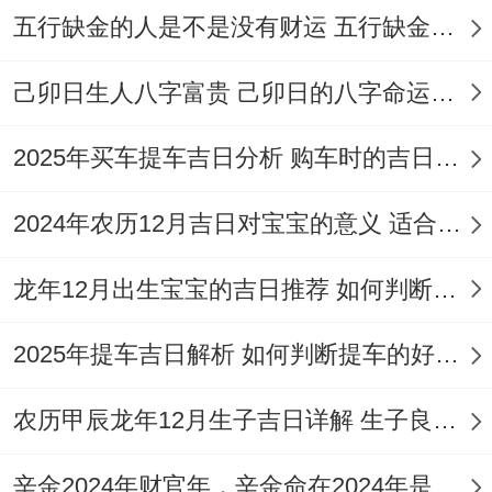
五行缺金的人是不是没有财运 五行缺金的人命运好不好
2026年9月10日
| 星期四 |
七月廿九
|
宜:
开
市、交易、立券、挂匾、开光、出行、搬
己卯日生人八字富贵 己卯日的八字命运如何
家、入宅、移徙、安床等| 冲蛇煞西|点击查
看吉时详情。
2025年买车提车吉日分析 购车时的吉日与禁忌
2026年9月12日
| 星期六 |
八月初二
|
宜:
嫁
2024年农历12月吉日对宝宝的意义 适合龙年宝宝出生的日子有哪些
娶、祭祀、祈福、求嗣、开光、出行、拆
龙年12月出生宝宝的吉日推荐 如何判断吉日是否适合宝宝
卸、修造、动土、进人口、
搬家
、入宅等 |
冲羊煞东|点击查看吉时详情。
2025年提车吉日解析 如何判断提车的好日子
2026年9月15日
|、星期二 |
八月初五
|
宜：
嫁
农历甲辰龙年12月生子吉日详解 生子良辰的影响因素
娶，纳采、订盟，祭祀、开光，出行、理
发，出火、拆卸，修造、动土，进人口、
搬
辛金2024年财官年，辛金命在2024年是财官年还是财印年