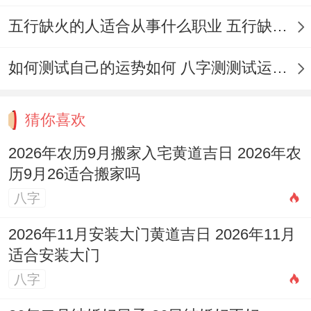
2026年9月28日
| 星期一 |
八月十八
|
宜：
嫁
五行缺火的人适合从事什么职业 五行缺火的人适合从事的职业有哪些
娶、纳采、订盟、祭祀、祈福、求嗣、开
如何测试自己的运势如何 八字测测试运运程
光、解除、进人口、
搬家
、入宅等 | 冲猪煞
东|点击查看吉时详情。
猜你喜欢
2026年农历9月搬家入宅黄道吉日 2026年农
历9月26适合搬家吗
请注意
:此表信息建立在...上历史黄历数据归
八字
纳，
2026年农历九月的具体吉日需以当年发
2026年11月安装大门黄道吉日 2026年11月
布的最新黄历为准
。
适合安装大门
四、传统中农历九月搬家的考量
八字