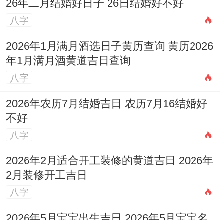
如前所述，传统上认为农历九月并非搬家的
26年二月结婚好日子 26日结婚好不好
八字
理想时节，重要原因重要是:
气场因素
：秋季气场转向收敛跟萧瑟。被视
2026年1月满月酒选日子黄历查询 黄历2026
年1月满月酒黄道吉日查询
为「衰败」的标记，大家期望家运兴旺发达,
八字
故而会避开这个时期进行搬家这样的喜庆大
事。
2026年农历7月结婚吉日 农历7月16结婚好
不好
农忙时节
:农历九月是秋收的关键时期；从前
八字
大家忙于收割庄稼,难以抽出充足的时间与精
2026年2月适合开工装修的黄道吉日 2026年
力来操办搬家事宜，也难有亲友前来帮忙.
2月装修开工吉日
天气转凉
：进入深秋,天气逐渐寒冷，雨水或
八字
许增多，从实际操作层面来看搬家过程大概
2026年5月宝宝出生吉日 2026年5月宝宝名