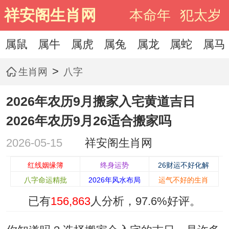
祥安阁生肖网
本命年
犯太岁
属鼠
属牛
属虎
属兔
属龙
属蛇
属马
>
生肖网
八字
2026年农历9月搬家入宅黄道吉日
2026年农历9月26适合搬家吗
2026-05-15
祥安阁生肖网
红线姻缘簿
终身运势
26财运不好化解
八字命运精批
2026年风水布局
运气不好的生肖
已有
156,863
人分析，
97.6%
好评。