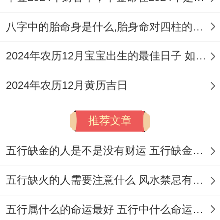
家
、入宅等、| 冲狗煞南|点击查看吉时详
八字中的胎命身是什么,胎身命对四柱的影响
情。
2026年9月22日
| 星期二 |
八月十二
|
宜:
纳
2024年农历12月宝宝出生的最佳日子 如何挑选适合的吉日
采、订盟、开市、交易、立券、挂匾、纳
2024年农历12月黄历吉日
财、栽种、进人口、
搬家
、入宅等 | 冲蛇煞
西|点击查看吉时详情。
推荐文章
2026年9月27日
|、星期日|
八月十七
|
宜：
嫁
五行缺金的人是不是没有财运 五行缺金的人命运好不好
娶，纳采、订盟，祭祀、祈福，求嗣、开
光，出行、出火，拆卸、修造，动土、进人
五行缺火的人需要注意什么 风水禁忌有哪些
口、
搬家
、入宅等、| 冲狗煞南|点击查看吉
时详情。
五行属什么的命运最好 五行中什么命运势旺盛