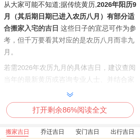
从大家可能不知道;据传统黄历,
2026年阳历9
月（其后期日期已进入农历八月）有部分适
合搬家入宅的吉日
这些日子的宜忌可作为参
考，但千万要看其对应的是农历八月而非九
月。
若需2026年农历九月的具体吉日，建议查阅
当年的最新黄历或咨询专业人士、并结合家
人的生辰八字进行精细筛选...
二、核心择吉原则
打开剩余86%阅读全文
选择一个真正的「黄道吉日」，不能仅看行
搬家吉日
乔迁吉日
安门吉日
出行吉日
不行标注了「宜搬家」 还需综合考虑以下几