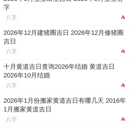
会比较辛苦，也需注意物品防潮防雨。
字
现代视角
:对于现代城市生活来说农忙的波及
八字
已大大减弱，但气场与天气的考量仍可参
2026年12月建猪圈吉日 2026年12月修猪圈
考，假如极度在意传统习俗，行优先选择其
吉日
他月份...
八字
若因形形色色原因必须在农历九月搬家，哪
十月黄道吉日查询2026年结婚 黄道吉日
2026年10月结婚
么通过精心选择其中的黄道吉日，并做好周
八字
全准备、同样行顺利圆满。
2026年1月份搬家黄道吉日有哪几天 2016年
五、怎样依据自身情况选择吉日
1月搬家黄道吉日
找到黄历上标注的吉日后，最关键的一步是
八字
将其合自身情况结合: