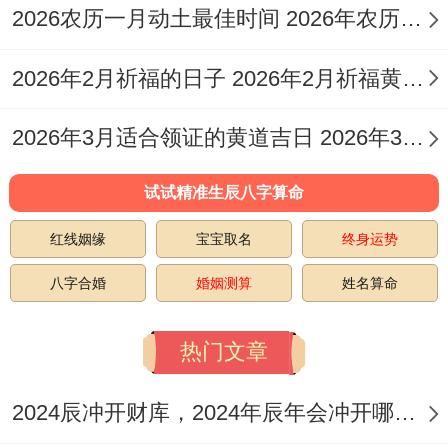
下表整理了部分
2026年阳历9月（重要对应
2026农历一月动土最佳时间 2026年农历6月份动土黄道吉日
农历七月合八月）中
被标记为适宜搬家、入
2026年2月祈福的日子 2026年2月祈福黄道吉日一览表
宅或移徙的日期还有它的相关信息，
请注意
其农历月份
，仅供参考！
2026年3月适合领证的黄道吉日 2026年3月领证吉日
阳历日期| 星期| 农历日期| 宜忌| 冲煞| 吉时
试试精准生辰八字算命
参考
红线姻缘
宝宝取名
终身运势
其实吧，------------------------------------------------
八字合婚
婚姻测算
姓名算命
----------------------| :-----| :
2026年9月3日
| 星期四 |
七月廿二
|
宜:
嫁娶、
热门文章
祭祀、祈福、搬家、入宅、动土、开市、交
2024辰冲开财库，2024年辰年会冲开哪些人的财库
易等| 冲狗煞南|点击查看吉时详情。