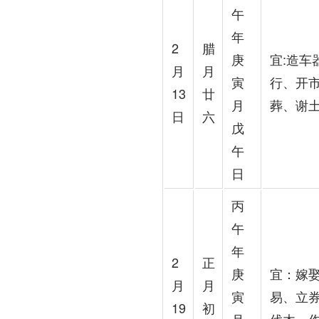
午
年
2
腊
庚
宜:造
月
月
寅
行、开
13
廿
月
葬、谢
日
六
戊
午
日
丙
午
年
2
正
庚
宜：嫁
月
月
寅
易、立
19
初