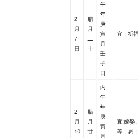
午
年
2
腊
庚
月
月
寅
宜：祈
7
二
月
日
十
壬
子
日
丙
午
年
2
腊
庚
月
月
宜:嫁
寅
10
廿
等；忌
月