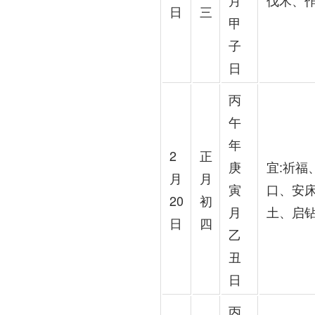
月
伐木、
日
三
甲
子
日
丙
午
年
2
正
庚
宜:祈
月
月
寅
口、安
20
初
月
土、启
日
四
乙
丑
日
丙