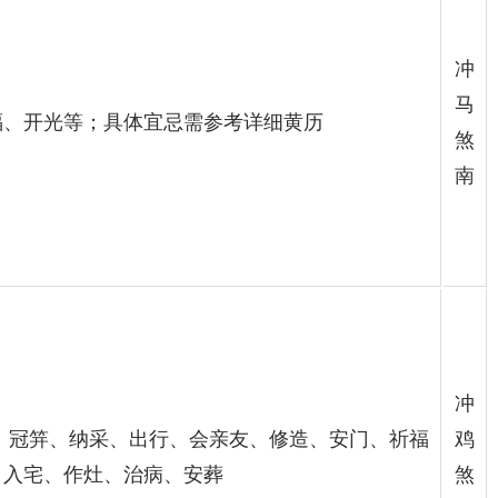
冲
马
福、开光等；具体宜忌需参考详细黄历
煞
南
冲
娶、冠笄、纳采、出行、会亲友、修造、安门、祈福
鸡
：入宅、作灶、治病、安葬
煞