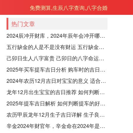
免费测算,生辰八字查询,八字合婚
热门文章
2024辰冲开财库，2024年辰年会冲开哪些人的财库
五行缺金的人是不是没有财运 五行缺金的人命运好不好
己卯日生人八字富贵 己卯日的八字命运如何
2025年买车提车吉日分析 购车时的吉日与禁忌
2024年农历12月吉日对宝宝的意义 适合龙年宝宝出生的日子有哪些
龙年12月出生宝宝的吉日推荐 如何判断吉日是否适合宝宝
2025年提车吉日解析 如何判断提车的好日子
农历甲辰龙年12月生子吉日详解 生子良辰的影响因素
辛金2024年财官年，辛金命在2024年是财官年还是财印年