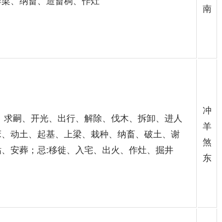
作梁、纳畜、造畜稠、作灶
南
冲
福、求嗣、开光、出行、解除、伐木、拆卸、进人
羊
床、动土、起基、上梁、栽种、纳畜、破土、谢
煞
钻、安葬；忌:移徙、入宅、出火、作灶、掘井
东