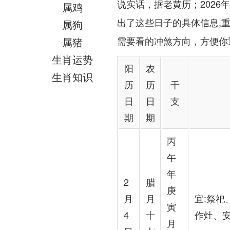
说实话，据老黄历；2026年
属鸡
出了这些日子的具体信息,
属狗
需要看的冲煞方向，方便你
属猪
生肖运势
阳
农
生肖知识
历
历
干
日
日
支
期
期
丙
午
年
2
腊
庚
月
月
宜:祭祀
寅
4
十
作灶、
月