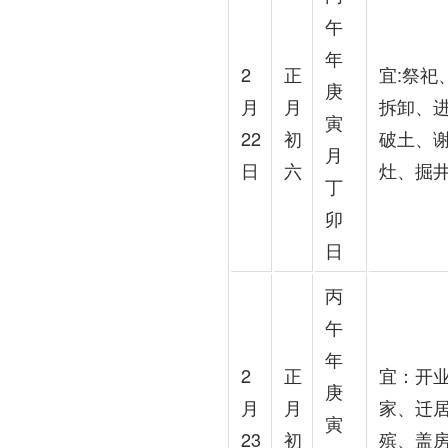
午
年
2
正
宜:祭
庚
月
月
拆卸、
寅
22
初
破土、
月
日
六
灶、掘
丁
卯
日
丙
午
年
2
正
宜：开
庚
月
月
家、迁
寅
23
初
殡、盖