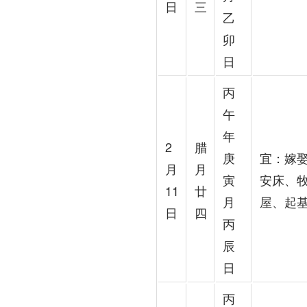
日
三
乙
卯
日
丙
午
年
2
腊
庚
宜：嫁
月
月
寅
安床、
11
廿
月
屋、起
日
四
丙
辰
日
丙