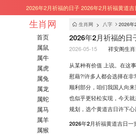
2026年2月祈福的日子 2026年2月祈福黄道
生肖网
>
生肖网
八字
2026
2026年2月祈福的日
首页
属鼠
2026-05-15
祥安阁生肖
属牛
从某种有价值 上说。在这
属虎
慰藉?!许多人都会选择在
属兔
顺利部分，咱们我国人向来
属龙
也似乎更轻松实现，今天就
属蛇
属马
规划，选个黄道吉日许下心
属羊
2026年2月祈福黄道吉日一
属猴