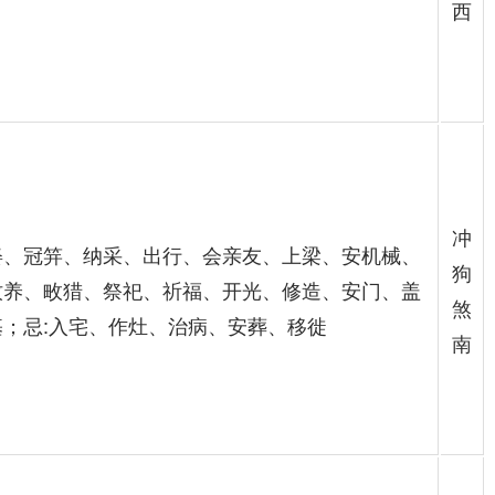
西
冲
娶、冠笄、纳采、出行、会亲友、上梁、安机械、
狗
牧养、畋猎、祭祀、祈福、开光、修造、安门、盖
煞
基；忌:入宅、作灶、治病、安葬、移徙
南