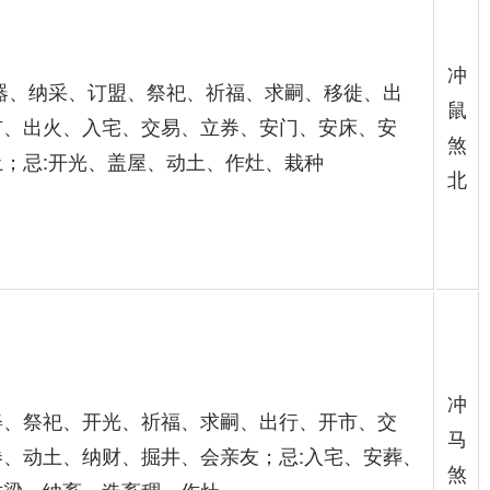
冲
车器、纳采、订盟、祭祀、祈福、求嗣、移徙、出
鼠
市、出火、入宅、交易、立券、安门、安床、安
煞
土；忌:开光、盖屋、动土、作灶、栽种
北
冲
娶、祭祀、开光、祈福、求嗣、出行、开市、交
马
券、动土、纳财、掘井、会亲友；忌:入宅、安葬、
煞