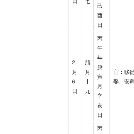
日
七
己
酉
日
丙
午
年
2
腊
庚
月
月
宜：移
寅
6
十
娶、安
月
日
九
辛
亥
日
丙