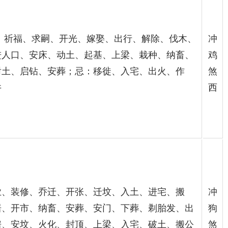
祀、祈福、求嗣、开光、嫁娶、出行、解除、伐木、
冲
进人口、安床、动土、起基、上梁、栽种、纳畜、
鸡
谢土、启钻、安葬；忌：移徙、入宅、出火、作
煞
井
西
业、装修、乔迁、开张、迁坟、入土、进宅、搬
冲
居、开市、纳畜、安葬、安门、下葬、剃胎发、出
狗
房、安坟、火化、封顶、上梁、入宅、破土、搬公
煞