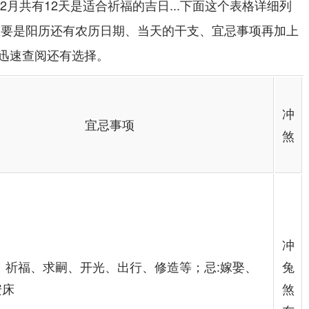
2月共有12天是适合祈福的吉日...下面这个表格详细列
重要是阳历还有农历日期、当天的干支、宜忌事项再加上
迅速查阅还有选择。
冲
宜忌事项
煞
冲
、祈福、求嗣、开光、出行、修造等；忌:嫁娶、
兔
安床
煞