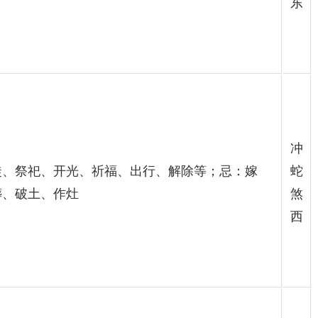
东
冲
徙、祭祀、开光、祈福、出行、解除等；忌：嫁
蛇
葬、破土、作灶
煞
西