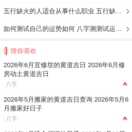
冲虎煞南，属虎、猴者需避开.
五行缺火的人适合从事什么职业 五行缺火的人适合从事的职业有哪些
日期:6月17日
如何测试自己的运势如何 八字测测试运运程
（星期三;农历五月初三）
猜你喜欢
宜
：嫁娶、纳采、订盟、祭祀、祈福、求
2026年6月宜修坟的黄道吉日 2026年6月修
嗣、开光、出火、出行、拆卸、
修造
、动
房动土黄道吉日
土、进人口、入宅、移徙、安床、交易、立
八字
券、挂匾、纳财、安葬等。
2026年5月搬家的黄道吉日查询 2026年5月6
忌
:动土、掘井、破土
月搬家好日子
吉时
：午时（11:00-13：00）
八字
适合人群
:注重婚姻与谐同家族人丁兴旺的家