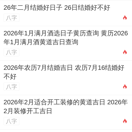
26年二月结婚好日子 26日结婚好不好
吉时
:上午7-9点（辰时）、下午5-7点（酉
八字
时）。
2026年1月满月酒选日子黄历查询 黄历2026
适合人群
：希望借修坟之举在同时提振家运
年1月满月酒黄道吉日查询
与财运的家庭。
八字
找原因
:此日安葬吉日指数95分。物候「鹿
2026年农历7月结婚吉日 农历7月16结婚好
角解」,有更新之意.但值神白虎为黑道日,虎
不好
日冲猴，属猴者不宜...
八字
日期:6月27日
2026年2月适合开工装修的黄道吉日 2026年
2月装修开工吉日
（星期六，农历五月十三）
八字
宜
：安机械，祭祀、祈福，求嗣、沐浴，解