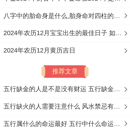
宜
：嫁娶、开光、祭祀、祈福、出行、解
除、移徙、入宅、开市、纳财、起基、
修
八字中的胎命身是什么,胎身命对四柱的影响
造
、竖柱、上梁、盖屋、安葬等。
2024年农历12月宝宝出生的最佳日子 如何挑选适合的吉日
忌
:纳采、订盟、安床、谢土、破土、动土
2024年农历12月黄历吉日
吉时
：巳时（9：00-11：00）或午时
（11:00-13：00）。
推荐文章
适合人群
:寻求百无禁忌、诸事皆宜的家庭，
尤其适合希望仪式隆重且全面的家族...
五行缺金的人是不是没有财运 五行缺金的人命运好不好
找原因
：此日为青龙黄道日，是黄道吉日。
五行缺火的人需要注意什么 风水禁忌有哪些
黄历露出来「宜安葬」;且「修造」同样在宜
五行属什么的命运最好 五行中什么命运势旺盛
事之列。天赦日逢红艳星,利于子嗣运程。