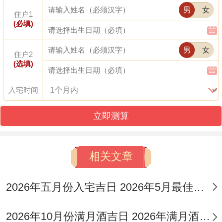
男
女
宜
:安葬、修坟、祭祀
住户1
(必填)
忌
:祈福、求嗣、嫁娶
男
女
住户2
吉时
：上午5-7点（卯时）、中午11点-下午
(选填)
1点（午时）。
入宅时间
适合人群
：希望快速完成修葺事务的家庭...
立即测算
拆开看
:此日虽为朱雀黑道日...但安葬吉日指
数同样为100分...鸡日冲兔，属兔者应避开
相关文章
此日，九星四緑招摇星主事，需注意西南方
位！
2026年五月份入宅吉日 2026年5月最佳的入宅吉日一览表
日期:6月5日
2026年10月份满月酒吉日 2026年满月酒吉日查询