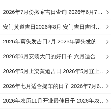
（星期五 农历四月二十）
2026年7月份搬家吉日查询 2026年6月7号搬家
宜
：嫁娶、祭祀、祈福、求嗣、出行、提
安门黄道吉日2026年8月 安门吉日吉时查询大全2026年8月好日子
车、拆卸、
修造
、入宅、移徙、安葬等。
吉时
:辰时（7:00-8:59）、巳时（9:00-10：
2026年剪头发吉日7月 2026年剪头发的黄道吉日
59）、申时（15:00-16:59）、酉时（17:00-
2026年6月安装大门的好日子 六月适合安装大门的日子
18:59）、亥时（21:00-22:59）。
2026年5月上梁黄道吉日 2026年5月宜上梁的日子
适合人群
：计划进行多项家庭重要事务的综
合选择,特别是适合希望一日内完成多项仪式
2026年七月适合提车的日子 2026年7月6适合提车吗
的家庭。
2026年农历11月开业最佳日子 2026年农历11月开业大吉的好日子
拆开看
：此日为金匮黄道日，是黄道吉日。