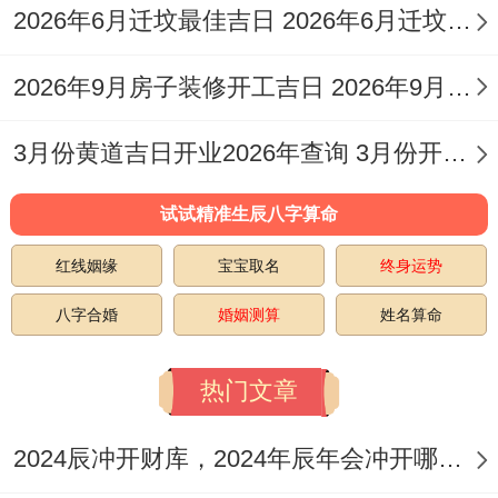
黄历显示「宜安葬」;且「修造」还在宜事之
2026年6月迁坟最佳吉日 2026年6月迁坟最佳日期表
列;百无禁忌！
2026年9月房子装修开工吉日 2026年9月26日装修开工好吗
但需注意日冲龙煞北，属龙者不宜在此日操
办大事！
3月份黄道吉日开业2026年查询 3月份开业黄道吉日2026年
【日期】6月9日
试试精准生辰八字算命
（星期二，农历四月二十四）
红线姻缘
宝宝取名
终身运势
宜
:安葬、修坟、开业、交易、立券、纳财、
八字合婚
婚姻测算
姓名算命
栽种、拆卸、修造、动土。
热门文章
忌
:嫁娶、出火、伐木、祭祀、入宅、移徙、
纳畜、探病。
2024辰冲开财库，2024年辰年会冲开哪些人的财库