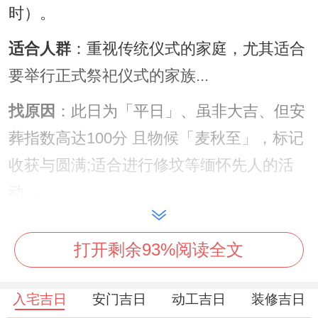
时）。
适合人群
：重视传统仪式的家庭，尤其适合
要举行正式祭祀仪式的家族...
找原因
：此日为「平日」、虽非大吉、但安
葬指数高达100分 且物候「麦秋至」，标记
收获与圆满;适合进行修坟等缅怀先人的活
动...
冲虎煞南 属虎者需谨慎回避。
打开剩余93%阅读全文
【日期】6月4日
（星期四，农历四月十九）
入宅吉日
安门吉日
动工吉日
装修吉日