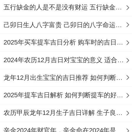
吉时
:上午9-11点（巳时）、下午3-5点（申
五行缺金的人是不是没有财运 五行缺金的人命运好不好
时）。
己卯日生人八字富贵 己卯日的八字命运如何
适合人群
:兼顾追思跟生计，希望修坟后能为
家族带来财运的家庭。
2025年买车提车吉日分析 购车时的吉日与禁忌
想一想
：此日安葬吉日指数100分；但值神
2024年农历12月吉日对宝宝的意义 适合龙年宝宝出生的日子有哪些
为白虎（黑道日）！虎日冲猴；属猴者需避
开。吉神九紫天乙星照临，能化解部分凶
龙年12月出生宝宝的吉日推荐 如何判断吉日是否适合宝宝
性...
2025年提车吉日解析 如何判断提车的好日子
【日期】6月15日
农历甲辰龙年12月生子吉日详解 生子良辰的影响因素
（星期一，农历五月初一）
辛金2024年财官年，辛金命在2024年是财官年还是财印年