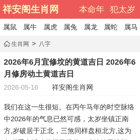
祥安阁生肖网
本命年
犯太岁
属鼠
属牛
属虎
属兔
属龙
属蛇
属马
>
生肖网
八字
2026年6月宜修坟的黄道吉日 2026年6
月修房动土黄道吉日
2026-05-16
祥安阁生肖网
我们在这一生很短。在丙午马年的时空脉络
中2026年的气息已然可感，太岁坐镇正南
方,岁破居于正北，三煞同样盘桓北方,这为