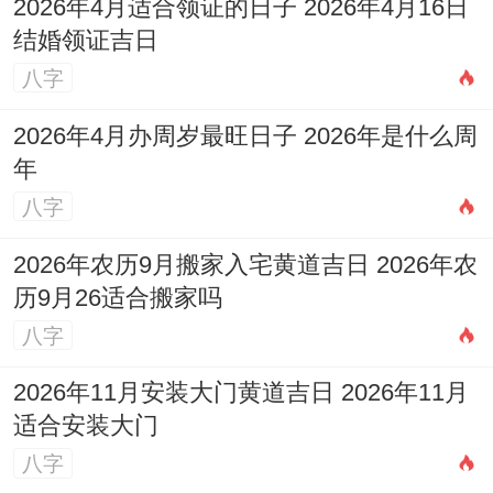
2026年4月适合领证的日子 2026年4月16日
结婚领证吉日
庭，在此日修坟有祈求祖先保佑家运之意！
八字
找原因
:此日安葬吉日指数96分。天喜吉星
2026年4月办周岁最旺日子 2026年是什么周
值日、主婚姻与谐！但需注意日冲龙煞北、
年
属龙、狗者需慎选。
八字
日期:6月21日
2026年农历9月搬家入宅黄道吉日 2026年农
（星期日 农历五月初七）
历9月26适合搬家吗
八字
宜
：开市、交易、立券、挂匾、开光、解
除、拆卸、动土、安床、
修造
、上梁、置
2026年11月安装大门黄道吉日 2026年11月
适合安装大门
产、栽种、破土、安葬。
八字
忌
：作灶、出火、祭祀、嫁娶、入宅