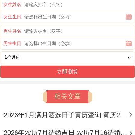
期
土、入宅、搬家、安
女生姓名
6
二
煞
三
床、作灶、塞穴、栽
女生生日
日
十
南
种、破土、安葬，忌:
男生姓名
开光、掘井、开仓，
男生生日
宜：结婚、祭祀、祈
福、求嗣、开光、出
立即测算
5
三
火、出行、拆卸、动
冲
星
月
月
土、解除、进人口、
兔
期
11
廿
开市、交易、立券、
煞
相关文章
一
日
五
挂匾、入宅、搬家、
东
2026年1月满月酒选日子黄历查询 黄历2026年1月满月酒黄道吉日查询
安床、安门、上梁、
安葬、破土、谢土...
2026年农历7月结婚吉日 农历7月16结婚好不好