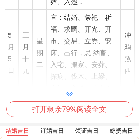
葬、入殓，
宜：结婚、祭祀、祈
福、求嗣、开光、开
5
三
冲
星
市、交易、立券、安
月
月
鸡
期
床、出行，忌:纳畜、
5
十
煞
二
入宅、搬家、安葬、
日
九
西
探病、伐木、上梁、
安门、入殓、动土！
宜：结婚、祭祀、祈
打开剩余79%阅读全文
福、求嗣、出行、出
5
三
冲
星
火、拆卸、修造、动
结婚吉日
订婚吉日
领证吉日
嫁娶吉日
月
月
狗