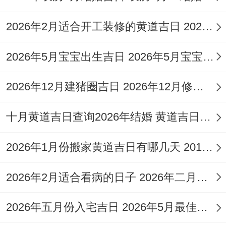
宜：塑绘、冠笄、结
2026年2月适合开工装修的黄道吉日 2026年2月装修开工吉日
婚、会亲友、进人
5
三
冲
星
口、经络、裁衣、栽
2026年5月宝宝出生吉日 2026年5月宝宝名字
月
月
龙
期
种、纳畜、牧养、补
12
廿
煞
2026年12月建猪圈吉日 2026年12月修猪圈吉日
二
垣、塞穴、捕捉.忌：
日
六
北
祈福、开市、动土、
十月黄道吉日查询2026年结婚 黄道吉日2026年10月结婚
行丧、安葬，
2026年1月份搬家黄道吉日有哪几天 2016年1月搬家黄道吉日
宜:纳采、订盟、结
2026年2月适合看病的日子 2026年二月看病好日子
婚、造车器、祭祀、
祈福、求嗣、开光、
5
三
冲
2026年五月份入宅吉日 2026年5月最佳的入宅吉日一览表
星
出火、拆卸、修造、