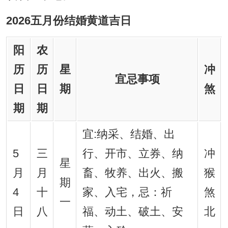
2026五月份结婚黄道吉日
阳
农
历
历
星
冲
宜忌事项
日
日
期
煞
期
期
宜:纳采、结婚、出
5
三
行、开市、立券、纳
冲
星
月
月
畜、牧养、出火、搬
猴
期
4
十
家、入宅，忌：祈
煞
一
日
八
福、动土、破土、安
北