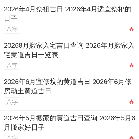
立碑...忌：入宅、安
2026年4月祭祖吉日 2026年4月适宜祭祀的
日子
门、安葬！
八字
宜:结婚、冠笄、祭
20268月搬家入宅吉日查询 2026年月搬家入
祀、出行、搬家、入
宅黄道吉日一览表
5
四
宅、作灶、造车器、
冲
星
八字
月
月
补垣、塞穴、开厕、
狗
期
2026年6月宜修坟的黄道吉日 2026年6月修
30
十
破土、启钻、除服、
煞
六
房动土黄道吉日
日
四
成服、入殓.忌：入
南
八字
宅、盖屋、造桥、安
门、安葬、上梁，
2026年5月搬家的黄道吉日查询 2026年5月6
月搬家好日子
看了上面这么详细的表格；是不是感觉信息
八字