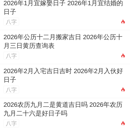
土、破土、谢土、安
2026年1月宜嫁娶日子 2026年1月宜结婚的
葬、修坟，忌：作
日子
八字
灶、开市、经络，
2026年公历十二月搬家吉日 2026年公历十
宜:祭祀、祈福、求
月三日黄历查询表
嗣、开光、纳采、订
八字
盟、结婚、出行、动
土、破土、会亲友、
2026年2月入宅吉日吉时 2026年2月入伙好
5
四
冲
日子
星
开市、交易、立券、
月
月
鸡
八字
期
习艺、拆卸、起基、
29
十
煞
五
安碓、放水、开池、
2026农历九月二是黄道吉日吗 2026年农历
日
三
西
九月二十六是好日子吗
造仓、开渠、栽种、
八字
谢土、启钻、修坟、