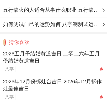
期
24
初
搬家、安床、解除、
煞
日
五行缺火的人适合从事什么职业 五行缺火的人适合从事的职业有哪些
日
八
挂匾、栽种、破土、
北
谢土、入殓、移柩、
如何测试自己的运势如何 八字测测试运运程
安葬！忌：开市、立
券、造船、合寿木，
猜你喜欢
宜:订盟、纳采、结
2026五月份结婚黄道吉日 二零二六年五月
份结婚黄道吉日
婚、解除、祭祀、祈
八字
福、求嗣、开光、出
5
四
冲
星
行、解除、出火、拆
2026年12月份拆灶台吉日 2026年12月拆作
月
月
马
灶最佳吉日
期
卸、入宅、搬家、安
26
初
煞
八字
二
床、栽种、纳畜、动
日
十
南