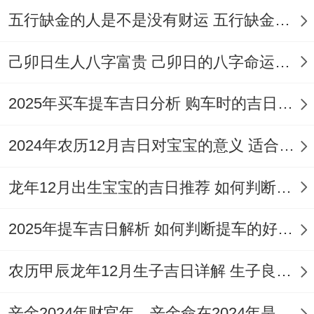
家、安床.
五行缺金的人是不是没有财运 五行缺金的人命运好不好
宜：纳采、订盟、结
己卯日生人八字富贵 己卯日的八字命运如何
婚、祭祀、祈福、求
嗣、开光、解除、出
5
四
2025年买车提车吉日分析 购车时的吉日与禁忌
冲
星
行、出火、入宅、搬
月
月
鼠
期
家、栽种、纳畜、牧
2024年农历12月吉日对宝宝的意义 适合龙年宝宝出生的日子有哪些
20
初
煞
三
养、动土、破土、入
日
四
北
龙年12月出生宝宝的吉日推荐 如何判断吉日是否适合宝宝
殓、安葬.忌：作灶、
安床、开仓、盖屋、
2025年提车吉日解析 如何判断提车的好日子
动土、安葬！
农历甲辰龙年12月生子吉日详解 生子良辰的影响因素
宜:纳采、结婚、裁
衣、理发、出行、修
辛金2024年财官年，辛金命在2024年是财官年还是财印年