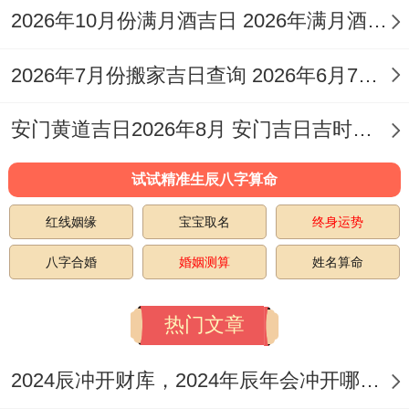
月
月
马
期
动土、进人口、挂
2026年10月份满月酒吉日 2026年满月酒吉日查询
14
廿
煞
四
匾、入宅、搬家、安
日
八
南
2026年7月份搬家吉日查询 2026年6月7号搬家
床、栽种、入殓、破
土、安葬、除服、成
安门黄道吉日2026年8月 安门吉日吉时查询大全2026年8月好日子
服！忌:开市、立券，
试试精准生辰八字算命
宜:结婚、交易、立
红线姻缘
宝宝取名
终身运势
券、开厕、补垣、塞
5
四
冲
八字合婚
婚姻测算
姓名算命
星
穴、畋猎、取渔、开
月
月
狗
期
生坟，忌：安床、开
18
初
煞
热门文章
一
渠、上梁、修造、开
日
二
南
市、开光、入宅、搬
2024辰冲开财库，2024年辰年会冲开哪些人的财库