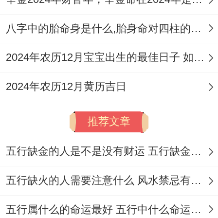
5
四
造、动土、进人口、
冲
星
八字中的胎命身是什么,胎身命对四柱的影响
月
月
开市、交易、立券、
虎
期
22
初
挂匾、搬家、上梁、
煞
2024年农历12月宝宝出生的最佳日子 如何挑选适合的吉日
五
日
六
栽种、纳畜，忌：伐
南
2024年农历12月黄历吉日
木、安葬、安床、祭
祀、祈福！
推荐文章
宜:结婚、纳采、订
五行缺金的人是不是没有财运 五行缺金的人命运好不好
盟、祭祀、祈福、求
嗣、开光、出火、出
五行缺火的人需要注意什么 风水禁忌有哪些
5
四
行、拆卸、动土、修
冲
星
月
月
造、进人口、入宅、
龙
五行属什么的命运最好 五行中什么命运势旺盛