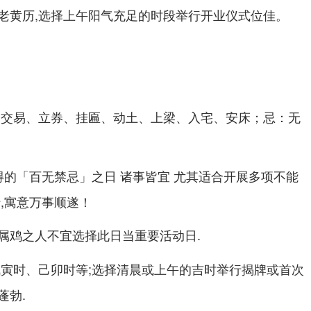
老黄历,选择上午阳气充足的时段举行开业仪式位佳。
、交易、立券、挂匾、动土、上梁、入宅、安床；忌：无
得的「百无禁忌」之日 诸事皆宜 尤其适合开展多项不能
,寓意万事顺遂！
属鸡之人不宜选择此日当重要活动日.
戊寅时、己卯时等;选择清晨或上午的吉时举行揭牌或首次
蓬勃.