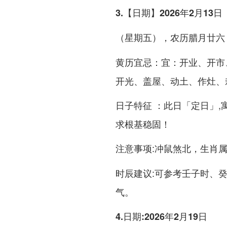
3.【日期】2026年2月13日
（星期五），农历腊月廿六
：宜：开业、开市
黄历宜忌
开光、盖屋、动土、作灶、
：此日「定日」,
日子特征
求根基稳固！
:
，生肖属
注意事项
冲鼠煞北
:可参考壬子时、
时辰建议
气。
4.日期:2026年2月19日