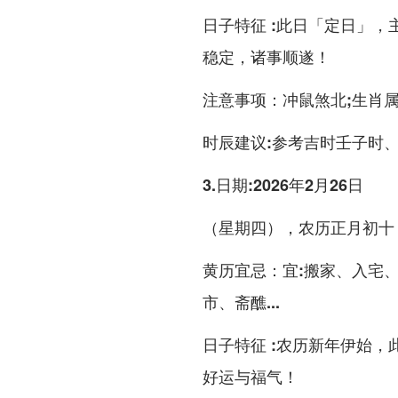
日子特征
:此日「定日」，
稳定，诸事顺遂！
注意事项
：
冲鼠煞北
;生肖
时辰建议
:参考吉时壬子时、
3.日期:2026年2月26日
（星期四），农历正月初十
黄历宜忌
：宜:搬家、入宅
市、斋醮...
日子特征
:农历新年伊始，
好运与福气！