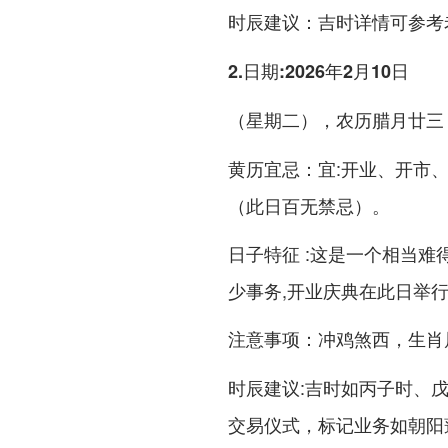
：吉时详情可参考
时辰建议
2.日期:2026年2月10日
（星期二），农历腊月廿三
：宜:开业、开市
黄历宜忌
（此日百无禁忌）。
:这是一个相当难
日子特征
少事务,开业庆典在此日举行
：
，生肖
注意事项
冲鸡煞西
:吉时如丙子时、
时辰建议
交易仪式，标记业务如朝阳