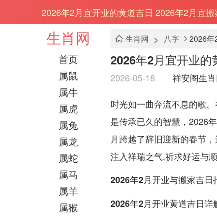
2026年2月宜开业的黄道吉日 2026年2月宜
生肖网
>
生肖网
八字
2026
2026年2月宜开业的
首页
属鼠
2026-05-18
祥安阁生肖
属牛
时光如一曲奔流不息的歌。
属虎
是传承已久的智慧，202
属兔
月跨越了辞旧迎新的春节，
属龙
注入祥瑞之气,祈求好运与
属蛇
属马
2026年2月开业与搬家吉日
属羊
2026年2月开业黄道吉日详
属猴