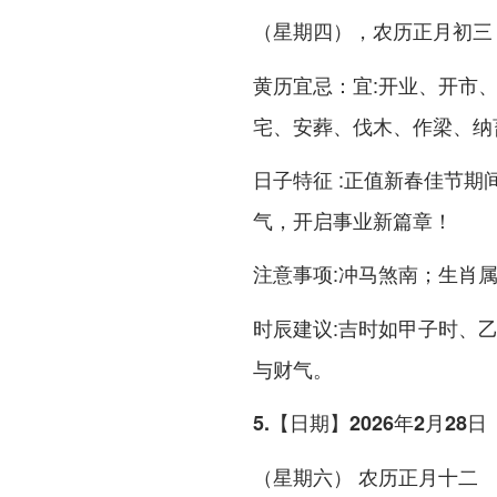
（星期四），农历正月初三
：宜:开业、开市
黄历宜忌
宅、安葬、伐木、作梁、纳
:正值新春佳节期
日子特征
气，开启事业新篇章！
:
；生肖
注意事项
冲马煞南
:吉时如甲子时、
时辰建议
与财气。
5.【日期】2026年2月28日
（星期六） 农历正月十二