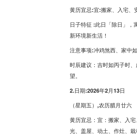
黄历宜忌
:宜:搬家、入宅
日子特征
:此日「除日」，
新环境新生活！
注意事项
:
冲鸡煞西
、家中
时辰建议
：吉时如丙子时、
望。
2.日期:2026年2月13日
（星期五）,农历腊月廿六
黄历宜忌
：宜：搬家、入宅
光、盖屋、动土、作灶、栽