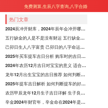
免费测算,生辰八字查询,八字合婚
热门文章
2024辰冲开财库，2024年辰年会冲开哪些人的财库
五行缺金的人是不是没有财运 五行缺金的人命运好不好
己卯日生人八字富贵 己卯日的八字命运如何
2025年买车提车吉日分析 购车时的吉日与禁忌
2024年农历12月吉日对宝宝的意义 适合龙年宝宝出生的日子有哪些
龙年12月出生宝宝的吉日推荐 如何判断吉日是否适合宝宝
2025年提车吉日解析 如何判断提车的好日子
农历甲辰龙年12月生子吉日详解 生子良辰的影响因素
辛金2024年财官年，辛金命在2024年是财官年还是财印年