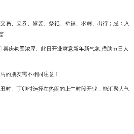
、交易、立券、嫁娶、祭祀、祈福、求嗣、出行；忌：入
畜.
间 喜庆氛围浓厚、此日开业寓意新年新气象,借助节日人
属马的朋友需不相同注意！
乙丑时、丁卯时选择在热闹的上午时段开业，能汇聚人气