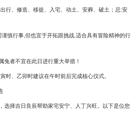
、出行、修造、移徙、入宅、动土、安葬、破土；忌:安
需谨慎行事,但也宜于开拓跟挑战.适合具有冒险精神的行
属兔者不宜在此日进行重大举措！
甲寅时、乙卯时建议在午时前后完成核心仪式。
选
，选择吉日良辰帮助家宅安宁、人丁兴旺。以下是位您