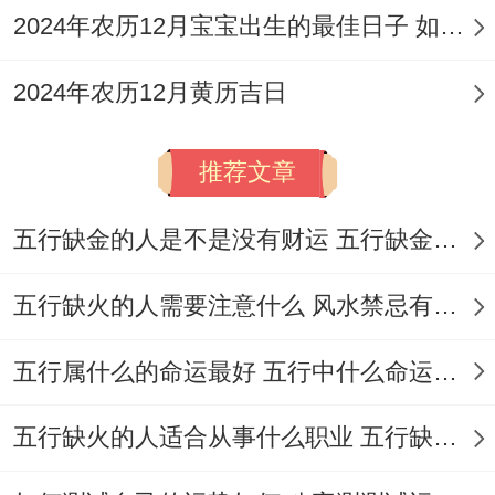
布置与日常经营中需特别注意！
2024年农历12月宝宝出生的最佳日子 如何挑选适合的吉日
太岁跟岁破:
太岁方（正南）宜静不宜动,切
2024年农历12月黄历吉日
忌在此方位动土、装修、钻墙或放置大型振
动电器，以免惊扰太岁！
推荐文章
岁破方（正北）也为凶方、应避免在此处设
五行缺金的人是不是没有财运 五行缺金的人命运好不好
置大门主入口或重要通道,防止破财是非...
三煞位:
今年三煞在北。此方位也不宜兴工
五行缺火的人需要注意什么 风水禁忌有哪些
动土。若无法避免。可择吉日吉时先行化解
五行属什么的命运最好 五行中什么命运势旺盛
或从其他方位开始动工.
五行缺火的人适合从事什么职业 五行缺火的人适合从事的职业有哪些
生肖相冲:
选择吉日时务必留意日辰是不是
与业主、合伙人或重要管理者的生肖相冲...