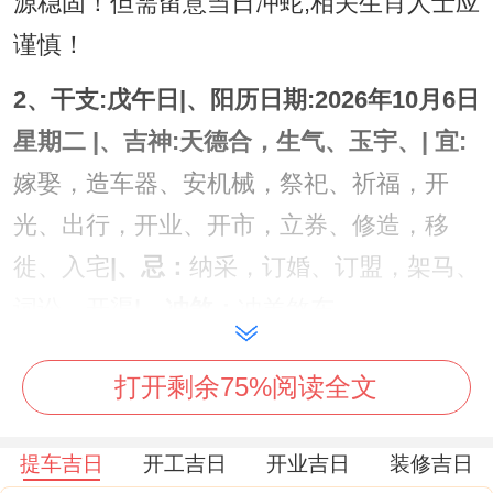
源稳固！但需留意当日冲蛇,相关生肖人士应
谨慎！
2、干支:戊午日|、阳历日期:2026年10月6日
星期二 |、吉神:天德合，生气、玉宇、| 宜:
嫁娶，造车器、安机械，祭祀、祈福，开
光、出行，开业、开市，立券、修造，移
徙、入宅
|、忌：
纳采，订婚、订盟，架马、
词讼，开渠
|、冲煞：
冲羊煞东。
此日吉神眷顾；宜事众多，开业可祈生意如
打开剩余75%阅读全文
春日渐生、蓬勃兴旺！然其日冲羊；属羊者
需回避相关仪式.
提车吉日
开工吉日
开业吉日
装修吉日