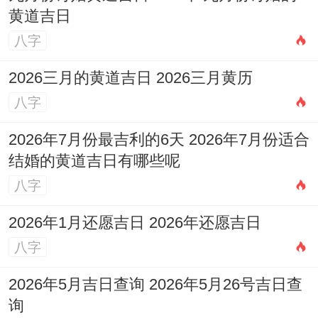
生间；否则易阻碍事业发展或引发健康问
黄道吉日
题。
八字
开业当日注意事项
2026三月的黄道吉日 2026三月黄历
为了确保开业典礼顺利进行并讨得好彩头；
八字
还有部分细节要留心。
2026年7月份最吉利的6天 2026年7月份适合
结婚的黄道吉日有哪些呢
吉时选择:
选定吉日后。还需选择吉时举行
八字
开幕仪式，通常选择当日的「吉时」段.如卯
时、巳时、午时等，避免在「凶时」进行举
2026年1月还愿吉日 2026年还愿吉日
足轻重活动.
八字
主人避忌:
开业当天主人不宜与日辰相冲，
2026年5月吉日查询 2026年5月26号吉日查
若不可避免;可请生肖相合的亲友代为剪彩或
询