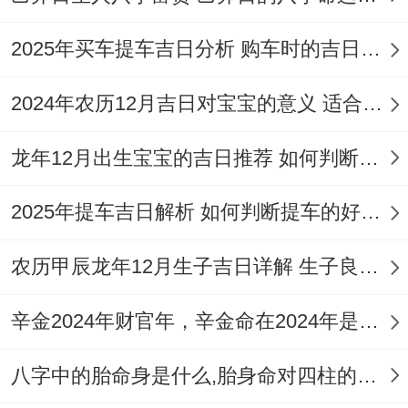
日|、宜：
纳采，订婚、开业，开市、交易，
立券、会亲友，纳畜、牧养，移徙、解除，
2025年买车提车吉日分析 购车时的吉日与禁忌
开厕、入学，起基、安床，开仓、出货财
|、
2024年农历12月吉日对宝宝的意义 适合龙年宝宝出生的日子有哪些
忌：
入宅，上梁、斋醮，出火、谢土
|、冲
煞:
冲马煞南。
龙年12月出生宝宝的吉日推荐 如何判断吉日是否适合宝宝
此日适宜开业及多种财务活动，寓意守成跟
2025年提车吉日解析 如何判断提车的好日子
发展并存，仓库充盈！冲马煞南,属马者不宜
主导仪式。
农历甲辰龙年12月生子吉日详解 生子良辰的影响因素
丙午马年开业风水要则
辛金2024年财官年，辛金命在2024年是财官年还是财印年
2026年为丙午马年太岁位在正南方 岁破位
八字中的胎命身是什么,胎身命对四柱的影响
在正北方;三煞位也在北方。这些方位在开业