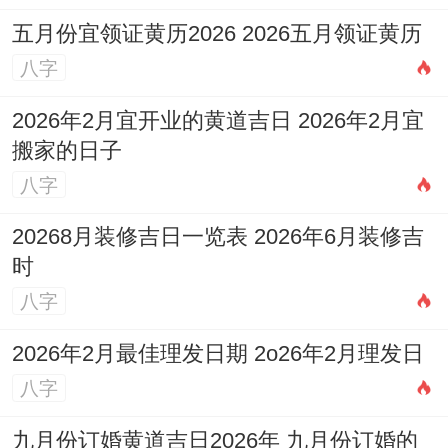
避免向煞:
开业典礼的主台、公司大门或商
五月份宜领证黄历2026 2026五月领证黄历
铺正门。应尽量减少正对当年太岁方、岁破
八字
方或三煞位等凶方！若受格局所限无法改变,
2026年2月宜开业的黄道吉日 2026年2月宜
可在门口摆放绿色植物或悬挂葫芦等进行化
搬家的日子
解。
八字
西北方位：
2026年需留意西北方位。若此方
20268月装修吉日一览表 2026年6月装修吉
位有尖角、道路直冲等形煞，建议用屏风、
时
柜子遮挡，或悬挂凸面镜化解,以免作用领导
八字
运跟贵人运。
2026年2月最佳理发日期 2o26年2月理发日
正东方位：
正东方关系事业健康。此年应保
八字
持此区域干净明亮、避免堆放杂物或作为卫
九月份订婚黄道吉日2026年 九月份订婚的