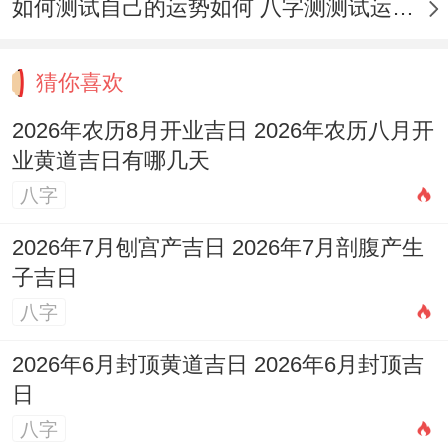
如何测试自己的运势如何 八字测测试运运程
冲鼠的日子;属鼠的人最佳不直接参与开业仪
式！
猜你喜欢
紫白九星：
每年九星飞临方位不同。会波及
2026年农历8月开业吉日 2026年农历八月开
气运，2026年可关注当年旺财旺气的吉星方
业黄道吉日有哪几天
位，如八白左辅星（正财星）与六白武曲星
八字
（偏财星）所飞临之方,保持整洁明亮,可布
2026年7月刨宫产吉日 2026年7月剖腹产生
置招财物品.
子吉日
八字
开业方位禁忌与化解
2026年6月封顶黄道吉日 2026年6月封顶吉
开业时的方位选择与规避 对后续经营有着微
日
妙的作用，不可不察！
八字