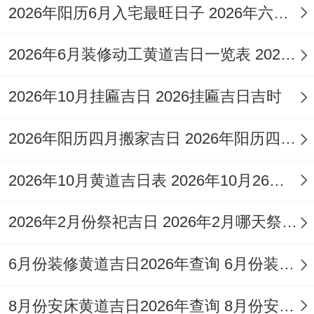
锦！惟需注意日冲鸡煞西！
2026年阳历6月入宅最旺日子 2026年六月入宅最吉利的日子
4、干支：庚午日|、阳历日期:2026年10月
2026年6月装修动工黄道吉日一览表 2026年6月26适合装修吗
23日星期五 |、吉神:天喜，天医、母仓，三
合、续世，金匮、| 宜:
嫁娶，纳采、订婚，
2026年10月挂匾吉日 2026挂匾吉日吉时
开业、开市，交易、立券，挂匾、祭祀，祈
2026年阳历四月搬家吉日 2026年阳历四月出生的马宝宝命运如何
福、开光，出行、入宅，移徙
|、忌：
探病，
纳畜、伐木，起基、作梁，盖屋
|、冲煞:
冲
2026年10月黄道吉日表 2026年10月26号黄历
鼠煞北。
2026年2月份祭祀吉日 2026年2月哪天祭祖好
此日吉神云集 三合贵人助力，开业大吉，寓
意多方合作顺利，客户盈门，事业绵长！但
6月份装修黄道吉日2026年查询 6月份装修的黄道吉日查询
切记冲鼠；相关生肖须避开。
8月份安床黄道吉日2026年查询 8月份安床吉日哪天好