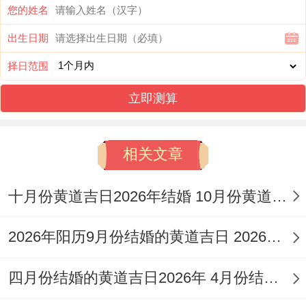
您的姓名
出生日期
3、干支：癸卯日|、阳历【日期】2026年9
择日范围
月26日星期六 |、吉神：月恩，四相、五
立即测算
合，明堂、鸣吠对、| 宜:
结婚，订婚、开
业，装修、乔迁，开张、签合同，交易、嫁
相关文章
娶，纳采、开市，买房、买车
|、忌:
求医看
病，针灸治疗、求学考试，拆房子与围墙
|、
十月份黄道吉日2026年结婚 10月份黄道吉日2026年结婚
冲煞：
冲鸡煞西。
2026年阳历9月份结婚的黄道吉日 2026年阳历9月2号阴历是多少
此日虽为破日，但明堂吉星照临，百事皆宜
四月份结婚的黄道吉日2026年 4月份结婚的黄道吉日查询2026年
开业可纳四方之财，标记光明正大、前程似