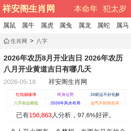
祥安阁生肖网
本命年
犯太岁
属鼠
属牛
属虎
属兔
属龙
属蛇
属马
>
生肖网
八字
2026年农历8月开业吉日 2026年农历
八月开业黄道吉日有哪几天
2026-05-18
祥安阁生肖网
红线姻缘簿
终身运势
26财运不好化解
八字命运精批
2026年风水布局
运气不好的生肖
已有
156,863
人分析，
97.6%
好评。