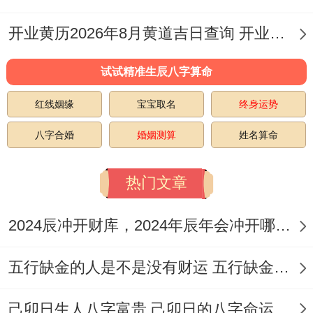
5、干支：丙午日|、阳历【日期】2026年10
月11日星期日| 吉神:月德合，天马、生气，
开业黄历2026年8月黄道吉日查询 开业黄道吉日2026年8月份黄道吉日查询
玉宇、| 宜:
嫁娶，祭祀、开业，开光、出
试试精准生辰八字算命
行，入宅、移徙，出火、拆卸，修造、安
红线姻缘
宝宝取名
终身运势
床
|、忌：
纳畜，伐木、置产，作梁、行丧，
八字合婚
婚姻测算
姓名算命
安葬、修坟，立碑
|、冲煞:
冲鼠煞北。
此日生机勃勃;开业帮助业务飞快发展 如天
热门文章
马行空，独辟蹊径！同样需规避冲鼠煞北的
2024辰冲开财库，2024年辰年会冲开哪些人的财库
作用...
6、干支:辛未日|、阳历【日期】2026年10
五行缺金的人是不是没有财运 五行缺金的人命运好不好
月29日星期四 |、吉神：天德合，天愿、守
己卯日生人八字富贵 己卯日的八字命运如何