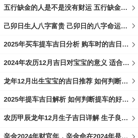
五行缺金的人是不是没有财运 五行缺金的人命运好不好
二
己卯日生人八字富贵 己卯日的八字命运如何
黄历宜忌
:宜动土、修造、移徙；忌安葬、作
灶。
2025年买车提车吉日分析 购车时的吉日与禁忌
日子特征
:日辰吉利，动土后工程进度顺
2024年农历12月吉日对宝宝的意义 适合龙年宝宝出生的日子有哪些
畅、少有拖延;家人健康不受作用?!
注意事项
：
冲狗煞南
，属狗者需回避。
龙年12月出生宝宝的吉日推荐 如何判断吉日是否适合宝宝
时辰建议
:巳时（上午9点至11点）为吉时举
2025年提车吉日解析 如何判断提车的好日子
行动土仪式...
农历甲辰龙年12月生子吉日详解 生子良辰的影响因素
辛金2024年财官年，辛金命在2024年是财官年还是财印年