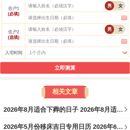
男
女
住户1
承接清晨生发之气。
(必填)
农历六月初六（阳历2026年6月30日）星期
男
女
住户2
二
(选填)
黄历宜忌
:宜修造、动土、立券；忌嫁娶、搬
入宅时间
家。
立即测算
相关文章
日子特征
：数字六标记顺利；此日动土寓意
2026年8月适合下葬的日子 2026年8月适合下葬吉日
工程六六大顺、波折较少！
2026年5月份移床吉日专用日历 2026年6月移床吉日
注意事项
：
冲猴煞北
,属猴之人不宜参与动