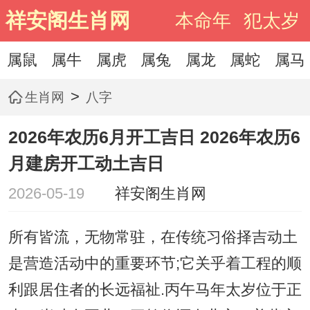
祥安阁生肖网
本命年
犯太岁
属鼠
属牛
属虎
属兔
属龙
属蛇
属马
>
生肖网
八字
2026年农历6月开工吉日 2026年农历6
月建房开工动土吉日
2026-05-19
祥安阁生肖网
所有皆流，无物常驻，在传统习俗择吉动土
是营造活动中的重要环节;它关乎着工程的顺
利跟居住者的长远福祉.丙午马年太岁位于正