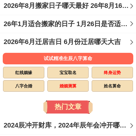
2026年8月搬家日子哪天最好 26年8月16号搬家好吗
动土仪式。
26年1月适合搬家的日子 1月26日是否适合搬家
农历六月十五（阳历2026年7月9日）星期四
黄历宜忌
:宜动土、修造、纳财；忌诉讼、出
2026年6月迁居吉日 6月份迁居哪天大吉
行.
试试精准生辰八字算命
日子特征
:适逢望日、月圆之气帮助工程圆
红线姻缘
宝宝取名
终身运势
满,财务支出明晰，不易超支！
八字合婚
婚姻测算
姓名算命
注意事项
:
冲蛇煞西
属蛇人士不宜在场...
热门文章
时辰建议
:卯时（上午5点至7点）开工,汲取
日出之精华。
2024辰冲开财库，2024年辰年会冲开哪些人的财库
农历六月二十（阳历2026年7月14日）星期