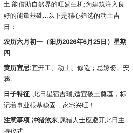
土 能借助自然界的旺盛生机;为建筑注入良
好的能量基础...以下是精心筛选的动土吉
日：
农历六月初一（阳历2026年6月25日）星期
四
黄历宜忌
:宜开工、动土、修造；忌嫁娶、安
葬。
日子特征
:此日星宿吉瑞;适宜破土奠基，标
记着事业根基稳固，家宅兴旺！
注意事项
:
冲猪煞东
,属猪人士应避开此日主
持仪式...