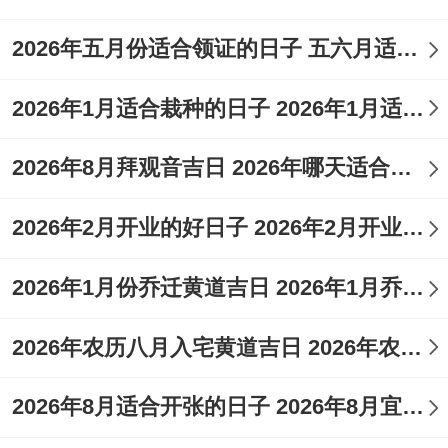
土。
2026年五月份适合领证的日子 五六月适合领证的日子
时辰建议
:午时（中午11点至1点）阳气最
2026年1月适合栽种的日子 2026年1月适合剖腹产的日子
盛，适合举行开工仪式...
农历六月初十（阳历2026年7月4日）星期六
2026年8月拜观音吉日 2026年哪天适合拜观音
黄历宜忌
:宜动土、修造、安门；忌开仓、破
2026年2月开业的好日子 2026年2月开业好日子
土。
2026年1月份乔迁黄道吉日 2026年1月乔迁吉日查询
日子特征
:日值月恩，帮助工程得到自然眷
顾，材料充足,人员协调！
2026年农历八月入宅黄道吉日 2026年农历八月十六入宅好吗
注意事项
:
冲鼠煞北
,属鼠者应避开此日。
2026年8月适合开张的日子 2026年8月宜开张的日子
时辰建议
:未时（下午1点至3点）进行重要