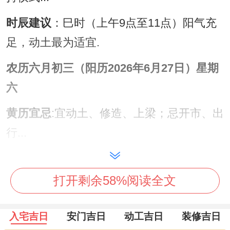
时辰建议
：巳时（上午9点至11点）阳气充
足，动土最为适宜.
农历六月初三（阳历2026年6月27日）星期
六
黄历宜忌
:宜动土、修造、上梁；忌开市、出
行...
日子特征
:适逢天德吉星照临，动土可招纳
祥瑞，促进家庭与睦与财运亨通！
打开剩余58%阅读全文
注意事项
:
冲牛煞西
，属牛者需谨慎回避...
入宅吉日
安门吉日
动工吉日
装修吉日
时辰建议
：辰时（上午7点至9点）开工，能