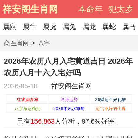
祥安阁生肖网
本命年
犯太岁
属鼠
属牛
属虎
属兔
属龙
属蛇
属马
>
生肖网
八字
2026年农历八月入宅黄道吉日 2026年
农历八月十六入宅好吗
2026-05-18
祥安阁生肖网
红线姻缘簿
终身运势
26财运不好化解
八字命运精批
2026年风水布局
运气不好的生肖
已有
156,863
人分析，
97.6%
好评。