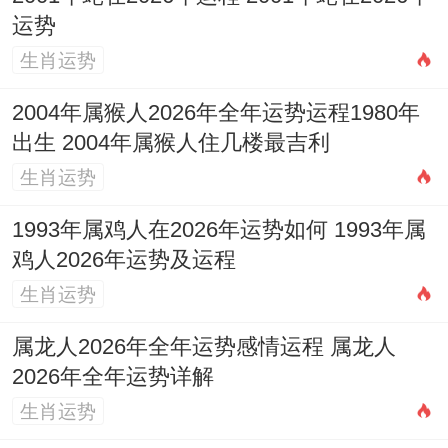
搬迁新宅、乔迁新居 入宅 、搬家、移徙，
运势
出火、拆卸，翻新、修造，安床。
生肖运势
今日所忌：
纳畜 伐木 置产 作梁 行丧 安葬
2004年属猴人2026年全年运势运程1980年
出生 2004年属猴人住几楼最吉利
修坟 立碑。
生肖运势
【日期】2026年10月13日星期二
1993年属鸡人在2026年运势如何 1993年属
农历：
二零二六年九月初四
鸡人2026年运势及运程
生肖运势
岁次：
丙午年戊戌月庚申日
属龙人2026年全年运势感情运程 属龙人
五行:
石榴木
十二神:
执日
值神:
天德（黄道
2026年全年运势详解
日）。
生肖运势
彭祖百忌:
庚不经络 申不安床