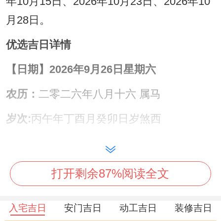
年10月15日、2026年10月23日、2026年10
月28日。
优选吉日详情
【日期】2026年9月26日星期六
农历：
二零二六年八月十六 属马
岁次:
丙午年丁酉月癸卯日岁煞西
五行：
金箔金
十二神:
破日
值神:
明堂（黄道
日）。
打开剩余87%阅读全文
彭祖百忌:
癸不词讼 卯不穿井
入宅吉日
安门吉日
动工吉日
装修吉日
相冲:
兔日冲（丁酉）鸡