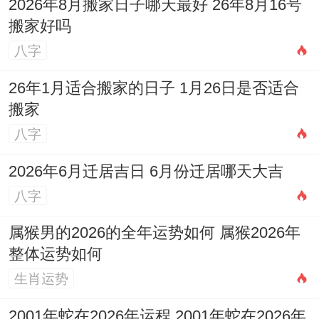
日期:2026年10月11日星期日
2026年8月搬家日子哪天最好 26年8月16号
搬家好吗
农历:
二零二六年九月初二
八字
岁次:
丙午年戊戌月戊午日
26年1月适合搬家的日子 1月26日是否适合
搬家
五行:
天上火
十二神:
定日
值神:
金匮（黄道
八字
日）。
2026年6月迁居吉日 6月份迁居哪天大吉
彭祖百忌:
戊不受田 午不苫盖
八字
相冲：
马日冲（壬子）鼠
属猴男的2026的全年运势如何 属猴2026年
今日胎神:
房床碓、外正东
整体运势如何
今日所宜:
结婚、嫁娶，祭拜、祭祀，开
生肖运势
业、开幕 开市，开光、旅行、出游 出行，
2001年蛇在2026年运程 2001年蛇在2026年