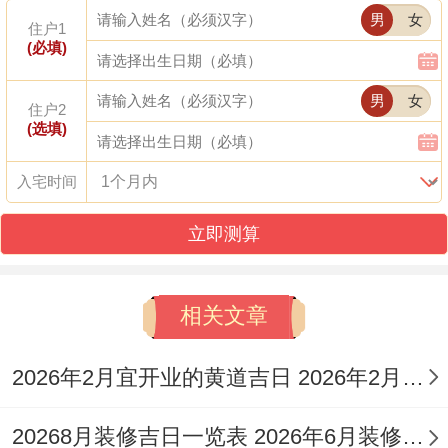
男
女
今日胎神:
房床门、房内南
住户1
(必填)
喜神：
东南
福神:
正西
财神：
正南。
男
女
住户2
今日所宜:
结婚，订婚、开业，装修、乔
(选填)
迁，签合同、开张，迁坟、签约，交房、进
入宅时间
宅，领证、搬家，迁居、交易，嫁娶、纳
立即测算
采，开市、买房，买车、钓鱼，栽树、剃胎
发，投资、下聘礼，盖房、安坟，复婚、出
相关文章
嫁，栽种、入土，出差、出门，出行、祭
祀，安床、安葬，开生坟、下葬，出殡、赴
2026年2月宜开业的黄道吉日 2026年2月宜搬家的日子
任，入学、火化。
20268月装修吉日一览表 2026年6月装修吉时
今日所忌:
破日适合拆房子跟围墙、求医看