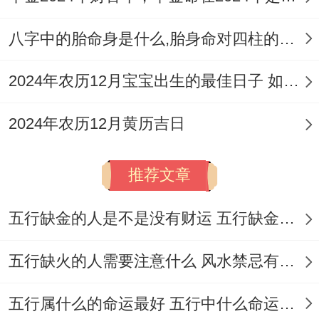
今日所宜:
结婚 嫁娶、订婚 订盟、纳采、祭
八字中的胎命身是什么,胎身命对四柱的影响
拜 祭祀、祈福、祈祷、旅行 出游 出行、翻
2024年农历12月宝宝出生的最佳日子 如何挑选适合的吉日
新 修造、动土、搬家 移徙、搬迁新宅 乔迁
新居 入宅。
2024年农历12月黄历吉日
今日所忌：
针灸 伐木 作梁 造庙 行丧 安葬
推荐文章
【日期】2026年10月6日星期二
五行缺金的人是不是没有财运 五行缺金的人命运好不好
农历：
二零二六年八月廿六
岁次：
丙午年丁酉月癸丑日
五行缺火的人需要注意什么 风水禁忌有哪些
五行：
桑柘木
十二神：
闭日
值神：
明堂（黄
五行属什么的命运最好 五行中什么命运势旺盛