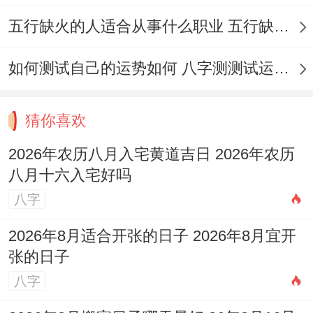
道日）。
五行缺火的人适合从事什么职业 五行缺火的人适合从事的职业有哪些
彭祖百忌：
癸不词讼 丑不冠带
如何测试自己的运势如何 八字测测试运运程
相冲：
牛日冲（丁未）羊
今日胎神:
房床厕、外东北
猜你喜欢
今日所宜:
结婚、嫁娶，造车器、安机械，
2026年农历八月入宅黄道吉日 2026年农历
祭拜、祭祀，祈福、祈祷，开光、安香，出
八月十六入宅好吗
火、旅行、出游 出行，开业、开幕 开市，
八字
立券、翻新、修造，动土、搬家、移徙，搬
2026年8月适合开张的日子 2026年8月宜开
迁新宅、乔迁新居 入宅 、破土，安葬。
张的日子
今日所忌：
纳采 订婚 订盟 架马 词讼 开渠
八字