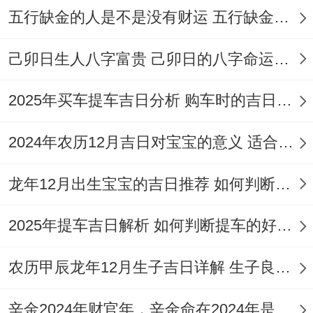
祭祀 祈福 斋醮 纳采 修坟。
五行缺金的人是不是没有财运 五行缺金的人命运好不好
日期:2026年10月3日星期六
己卯日生人八字富贵 己卯日的八字命运如何
农历：
二零二六年八月廿三
2025年买车提车吉日分析 购车时的吉日与禁忌
岁次:
丙午年丁酉月庚戌日
2024年农历12月吉日对宝宝的意义 适合龙年宝宝出生的日子有哪些
五行:
钗钏金
十二神:
收日
值神：
天德（黄道
日）。
龙年12月出生宝宝的吉日推荐 如何判断吉日是否适合宝宝
彭祖百忌：
庚不经络 戌不吃犬
2025年提车吉日解析 如何判断提车的好日子
相冲：
狗日冲（甲辰）龙
农历甲辰龙年12月生子吉日详解 生子良辰的影响因素
今日胎神:
碓磨栖、外东北
辛金2024年财官年，辛金命在2024年是财官年还是财印年
喜神:
西北
福神:
西南
财神:
正东。