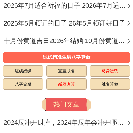
五行：
大驿土
十二神:
危日
值神：
青龙（黄
2026年7月适合祈福的日子 2026年7月适合搬家的日子
道日）。
2026年5月领证的日子 26年5月领证好日子
彭祖百忌:
戊不受田 申不安床
十月份黄道吉日2026年结婚 10月份黄道吉日2026年结婚
相冲：
猴日冲（壬寅）虎
今日胎神:
房床炉、房内中
试试精准生辰八字算命
喜神:
东南
福神：
东北
财神:
正北。
红线姻缘
宝宝取名
终身运势
八字合婚
婚姻测算
姓名算命
今日所宜：
冠笄、沐浴、旅行 出游 出行、
翻新 修造、动土、搬家 移徙、搬迁新宅 乔
热门文章
迁新居 入宅 、破土、安葬。
2024辰冲开财库，2024年辰年会冲开哪些人的财库
今日所忌：
结婚 嫁娶 开业 开幕 开市 祭拜