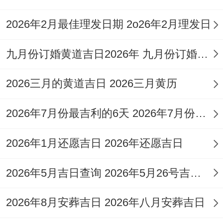
病、针灸治疗、求学考试。
2026年2月最佳理发日期 2o26年2月理发日
特别提醒：
此日虽为破日。但值神明堂为黄
九月份订婚黄道吉日2026年 九月份订婚的黄道吉日
道吉神，且当日所宜事项含有「入宅」、
「搬家」、「进宅」。
2026三月的黄道吉日 2026三月黄历
从而可作为吉日选用，尤需注意选择吉时
2026年7月份最吉利的6天 2026年7月份适合结婚的黄道吉日有哪些呢
（如卯时5:00-6：59）！
2026年1月还愿吉日 2026年还愿吉日
【日期】2026年10月1日星期四
2026年5月吉日查询 2026年5月26号吉日查询
农历:
二零二六年八月廿一
岁次：
丙午年丁酉月戊申日
2026年8月安葬吉日 2026年八月安葬吉日