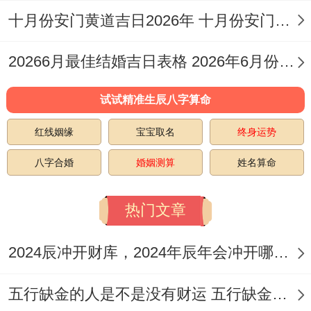
福，求嗣、开光，解除、进人口，入宅、搬
十月份安门黄道吉日2026年 十月份安门吉日有几天
家，出火、安床，开市、交易，立券、挂
20266月最佳结婚吉日表格 2026年6月份结婚吉日
匾，忌安葬，纳畜、出行，行丧、伐木，栽
种、造庙，造桥，此日「开光」跟着「解
试试精准生辰八字算命
除」并存...适合为新房举行净化仪式，或解
红线姻缘
宝宝取名
终身运势
决建造过程中的部分阻滞。
八字合婚
婚姻测算
姓名算命
其他参考日期
:农历八月初二（阳历2026年9
月12日差不多）及八月初六（阳历2026年9
热门文章
月16日大概）等亦或许有适宜动土修造的吉
2024辰冲开财库，2024年辰年会冲开哪些人的财库
日，具体需查阅详细黄历并结合个人命理核
定！
五行缺金的人是不是没有财运 五行缺金的人命运好不好