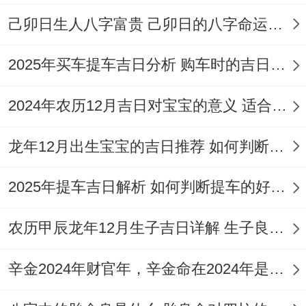
丙午马年农历八月盖房风水要素
己卯日生人八字富贵 己卯日的八字命运如何
2026年丙午马年天干丙火。地支午火；五行
2025年买车提车吉日分析 购车时的吉日与禁忌
火势强旺；变成「火炎土燥」之年！本年太
岁方位再
正南
（午方），岁破方再
正北
（子
2024年农历12月吉日对宝宝的意义 适合龙年宝宝出生的日子有哪些
方），三煞位再
正北
（亥、子、丑方）.
紫白
龙年12月出生宝宝的吉日推荐 如何判断吉日是否适合宝宝
九星
进入下元九运的九紫离火运初期、火气
主导，建筑需注意调与此能量，避免失衡。
2025年提车吉日解析 如何判断提车的好日子
太岁与生肖
：丙午年太岁为文哲。生肖属
马
农历甲辰龙年12月生子吉日详解 生子良辰的影响因素
者为本命年属
鼠
者冲太岁，属
牛
者害太岁，
此三生肖者再动土、奠基等关键仪式中需格
辛金2024年财官年，辛金命在2024年是财官年还是财印年
外谨慎，或避让为宜，
相冲
:每日全都有相冲