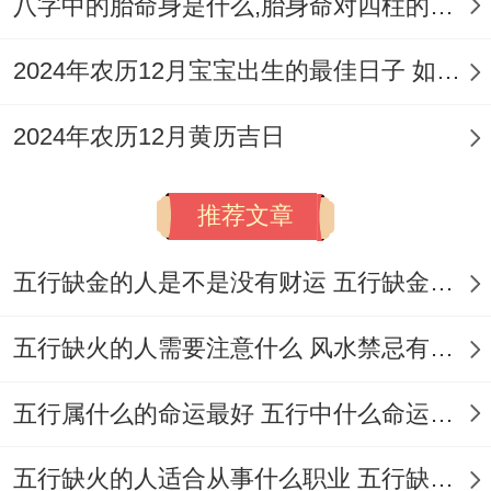
八字中的胎命身是什么,胎身命对四柱的影响
生肖;如吉日中常出现的冲鸡、冲鼠、冲兔
等；家中若有该生肖成员，应避免再相冲日
2024年农历12月宝宝出生的最佳日子 如何挑选适合的吉日
主持或参与重要工程环节...
2024年农历12月黄历吉日
盖房动土方位禁忌
正南方禁忌
：
2026年太岁临正南
。此方位
推荐文章
「太岁头上动土」就是大忌,切忌再此方进行
五行缺金的人是不是没有财运 五行缺金的人命运好不好
挖掘、奠基、打桩等剧烈土工作业，以免触
怒太岁,招致灾厄！
五行缺火的人需要注意什么 风水禁忌有哪些
正北方禁忌
:
岁破跟三煞同临正北
。此方位还
五行属什么的命运最好 五行中什么命运势旺盛
不宜兴工动土；尤其避免再此处设置化粪
池、深坑或进行损坏性地基操作，否则易引
五行缺火的人适合从事什么职业 五行缺火的人适合从事的职业有哪些