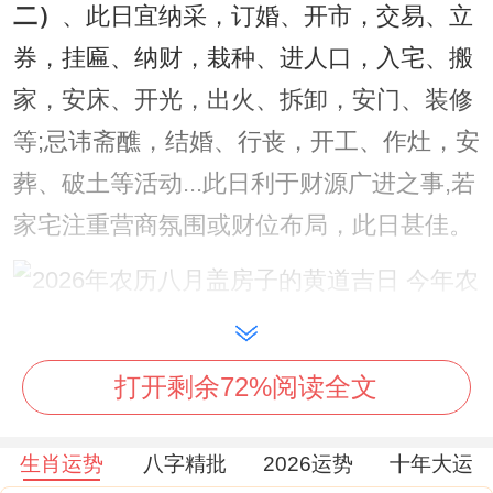
二）
、此日宜纳采，订婚、开市，交易、立
券，挂匾、纳财，栽种、进人口，入宅、搬
家，安床、开光，出火、拆卸，安门、装修
等;忌讳斋醮，结婚、行丧，开工、作灶，安
葬、破土等活动...此日利于财源广进之事,若
家宅注重营商氛围或财位布局，此日甚佳。
农历八月十六（阳历2026年9月26日星期
打开剩余72%阅读全文
六）
。此日干支为癸卯；是明堂黄道吉日，
虽为月破日；但「破宜治病」,同样适合拆旧
生肖运势
八字精批
2026运势
十年大运