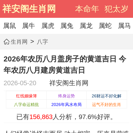
祥安阁生肖网
本命年
犯太岁
属鼠
属牛
属虎
属兔
属龙
属蛇
属马
>
生肖网
八字
2026年农历八月盖房子的黄道吉日 今
年农历八月建房黄道吉日
2026-05-20
祥安阁生肖网
红线姻缘簿
终身运势
26财运不好化解
八字命运精批
2026年风水布局
运气不好的生肖
已有
156,863
人分析，
97.6%
好评。