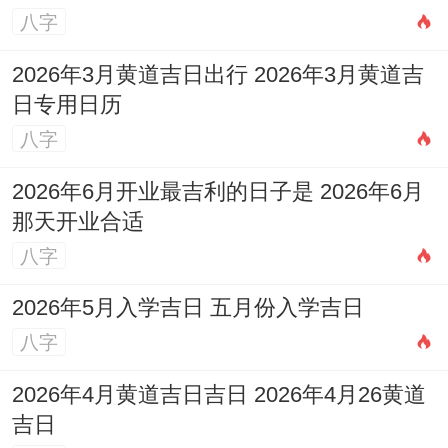
八字
一气」的吉日
；如干支纯木或金气的日子 以
泄火生土或制火生水；调与丙午年过旺的火
2026年3月黄道吉日出行 2026年3月黄道吉
日专用日历
气。
八字
地质需勘察
：动土前;
要记得进行必要的地质
2026年6月开业最吉利的日子是 2026年6月
勘察
。尤其是对于深圳等地的花岗岩地基;或
那天开业合适
有例外地质条件的区域;需采取相应措施，确
八字
保地基安全稳固。
2026年5月入学吉日 五月份入学吉日
规避凶煞期
:
尽量避开2026年部分特别的凶
八字
煞时段
比如农历五月（午月）犯「岁刑」、
2026年4月黄道吉日吉日 2026年4月26黄道
动土易引发官非，包括需留意「五黄入
吉日
中」、「三煞重叠」等尤其指定凶煞期，避