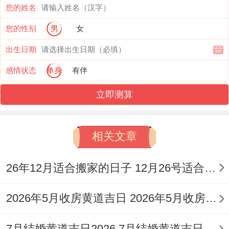
建新，求医看病等事...此日宜结婚，订婚、
您的姓名
开业，装修、乔迁，签合同、开张，迁坟、
您的性别
男
女
签约，交房、进宅，领证、搬家，迁居、交
出生日期
易，嫁娶、纳采，开市、买房，买车、钓
感情状态
单身
有伴
鱼，栽树、剃胎发，投资、下聘礼，盖房、
立即测算
安坟，复婚、出嫁，栽种、入土，出差、出
门，出行、祭祀，安床、安葬，开生坟、下
相关文章
葬，出殡、赴任，入学、火化等，但需结合
八字剔除不合因素综合选用！此日百事皆
26年12月适合搬家的日子 12月26号适合搬家吗
宜，能量多样；需依据自身生肖（冲鸡煞
2026年5月收房黄道吉日 2026年5月收房吉日
西）及具体时辰吉凶灵活运用。
农历八月十七（阳历2026年9月27日星期
7月结婚黄道吉日2026 7月结婚黄道吉日一览表