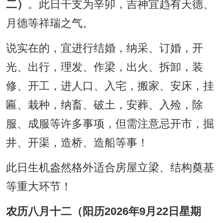
二）
。此日干支为辛卯，吉神宜趋有天德、
月德等祥瑞之气。
说实在的，宜进行结婚，纳采、订婚，开
光、出行，理发、作梁，出火、拆卸，装
修、开工，进人口、入宅，搬家、安床，挂
匾、栽种，纳畜、破土，安葬、入殓，除
服、成服等许多事项，但需注意忌开市，掘
井、开渠，造桥、造船等事！
此日生机盎然格外适合房屋立梁、结构奠基
等重大环节！
农历八月十二（阳历2026年9月22日星期