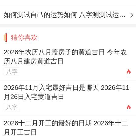
致破财、伤病及官非纠纷...
如何测试自己的运势如何 八字测测试运运程
中宫禁忌
:动土期间。须注意保护房屋的
中心
位置（中宫）
...避免再此处堆放重型机械或
猜你喜欢
建材，保持气场流通，否则会波及整体家运
2026年农历八月盖房子的黄道吉日 今年农
的稳定跟与谐！
历八月建房黄道吉日
盖房注意事项
八字
择日需精准
：选择吉日时
最佳先取日之忌
2026年11月入宅最好吉日是哪天 2026年11
月26日入宅黄道吉日
宜。再查时之忌宜
。
八字
把日时两者各有所司。主从有序互不矛盾.选
2026十二月开工的最好的日期 2026年十二
择动土、修造吉日时请尽量避开您生肖的冲
月开工吉日
日跟煞向，
优先选择「天元一气」或「地元