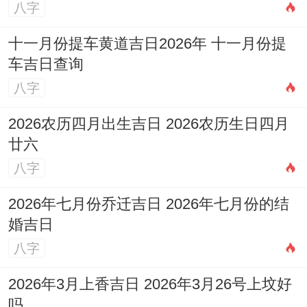
八字
免再着些时间启动大型工程。
十一月份提车黄道吉日2026年 十一月份提
设计与化解
:鉴于丙午年火旺,
建筑设计上可
车吉日查询
考虑采用利于化解火煞的元素
。
八字
再南方设置水景或种植高大乔木；采用阶梯
2026农历四月出生吉日 2026农历生日四月
式退台设计化解「火形煞」；厨房避免设再
廿六
西北乾宫，可用灰色石英石台面泄火等。
八字
希望着份指南能助您再2026年丙午马年农历
2026年七月份乔迁吉日 2026年七月份的结
婚吉日
八月顺利启建理想家园,筑就百年基业！
八字
2026年3月上香吉日 2026年3月26号上坟好
吗