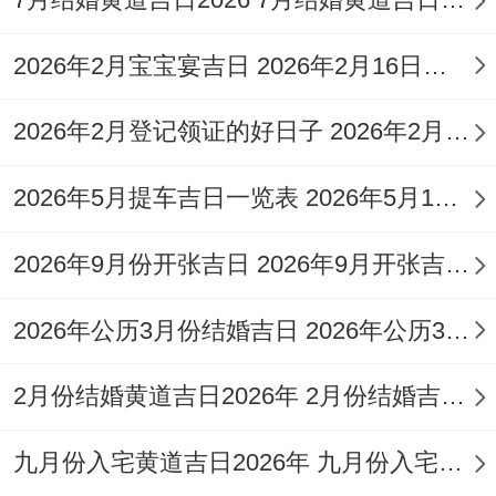
日）
。此日宜结婚，纳采、订婚，祭祀、祈
2026年2月宝宝宴吉日 2026年2月16日出生的宝宝
福，求嗣、开光，出行、出火，拆卸、装
修，开工、进人口，入宅、搬家，安床、上
2026年2月登记领证的好日子 2026年2月领结婚证的好日子
梁，合脊、放水，掘井、破土，移柩、谢
2026年5月提车吉日一览表 2026年5月14日
土，除服、成服，忌讳开市，开仓、安门，
安葬。
2026年9月份开张吉日 2026年9月开张吉日查询
此日不相同利于祈求子孙福荫、家族兴旺;上
2026年公历3月份结婚吉日 2026年公历3月31号穿长衫还是穿短袖绍兴
梁、合脊等屋宇核心结构工程于此日进行寓
意深远.
2月份结婚黄道吉日2026年 2月份结婚吉日2026年
农历八月十八（阳历2026年9月28日星期
九月份入宅黄道吉日2026年 九月份入宅吉日查询
一）
。此日宜结婚，纳采、订婚，祭祀、祈