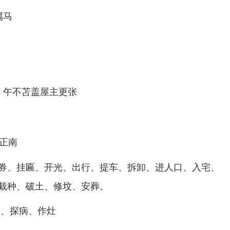
属马
防 午不苫盖屋主更张
:正南
券、挂匾、开光、出行、提车、拆卸、进人口、入宅、
栽种、破土、修坟、安葬。
床、探病、作灶