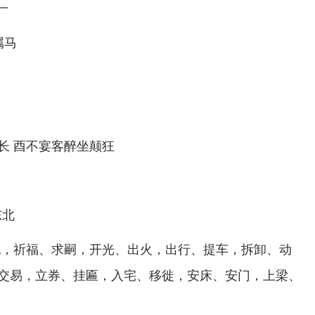
一
属马
长 酉不宴客醉坐颠狂
东北
祀，祈福、求嗣，开光、出火，出行、提车，拆卸、动
交易，立券、挂匾，入宅、移徙，安床、安门，上梁、