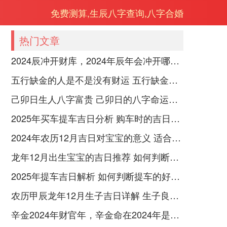
免费测算,生辰八字查询,八字合婚
热门文章
2024辰冲开财库，2024年辰年会冲开哪些人的财库
五行缺金的人是不是没有财运 五行缺金的人命运好不好
己卯日生人八字富贵 己卯日的八字命运如何
2025年买车提车吉日分析 购车时的吉日与禁忌
2024年农历12月吉日对宝宝的意义 适合龙年宝宝出生的日子有哪些
龙年12月出生宝宝的吉日推荐 如何判断吉日是否适合宝宝
2025年提车吉日解析 如何判断提车的好日子
农历甲辰龙年12月生子吉日详解 生子良辰的影响因素
辛金2024年财官年，辛金命在2024年是财官年还是财印年