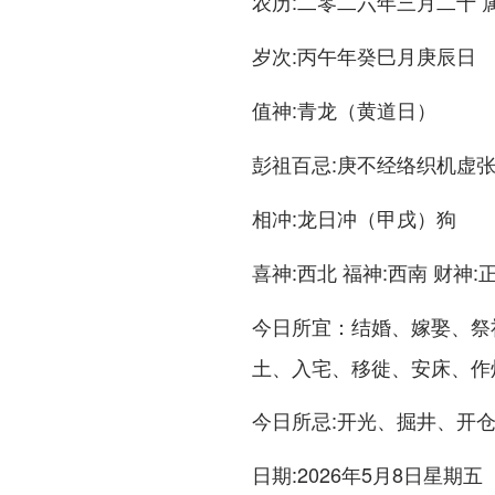
:二零二六年三月二十 
农历
:丙午年癸巳月庚辰日
岁次
:青龙（黄道日）
值神
:庚不经络织机虚
彭祖百忌
:龙日冲（甲戌）狗
相冲
:西北 福神:西南 财神:
喜神
：结婚、嫁娶、祭
今日所宜
土、入宅、移徙、安床、作
:开光、掘井、开
今日所忌
:2026年5月8日星期五
日期