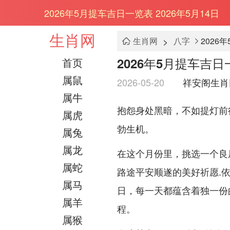
2026年5月提车吉日一览表 2026年5月14日
生肖网
>
生肖网
八字
2026
2026年5月提车吉日一
首页
属鼠
2026-05-20
祥安阁生肖
属牛
抱怨身处黑暗，不如提灯前
属虎
勃生机。
属兔
属龙
在这个月份里，挑选一个良
属蛇
路途平安顺遂的美好祈愿.
属马
日，每一天都蕴含着独一份
属羊
程。
属猴