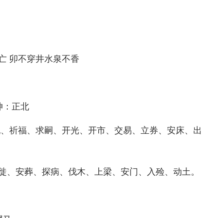
亡 卯不穿井水泉不香
神：正北
祀、祈福、求嗣、开光、开市、交易、立券、安床、出
徙、安葬、探病、伐木、上梁、安门、入殓、动土。