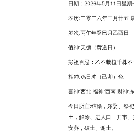
：2026年5月11日星期
日期
:二零二六年三月廿五 
农历
:丙午年癸巳月乙酉日
岁次
:天德（黄道日）
值神
：乙不栽植千株不
彭祖百忌
:鸡日冲（己卯）兔
相冲
:西北 福神:西南 财神:
喜神
:结婚，嫁娶、祭
今日所宜
土，解除、进人口，开市、
安葬，破土、谢土。