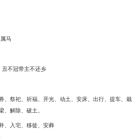
 属马
亡 丑不冠带主不还乡
券、祭祀、祈福、开光、动土、安床、出行、提车、栽
梁、解除、破土。
井、入宅、移徙、安葬