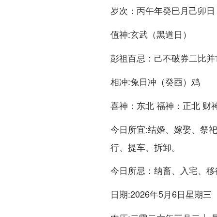
：丙午年癸巳月己卯日
岁次
:玄武（黑道日）
值神
：己不破券二比并
彭祖百忌
:兔日冲（癸酉）鸡
相冲
：东北 福神：正北 财
喜神
:结婚、嫁娶、祭
今日所宜
行、提车、拆卸。
：纳畜、入宅、移
今日所忌
:2026年5月6日星期三
日期