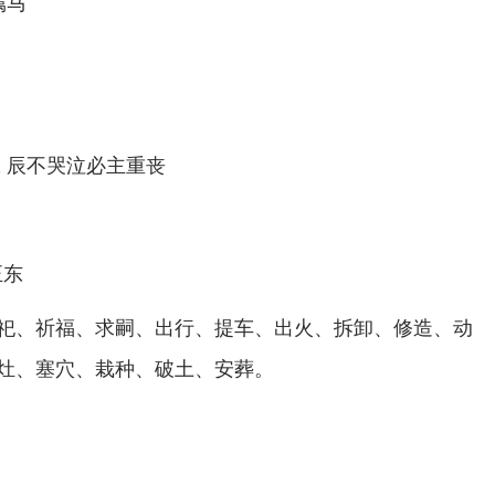
属马
张 辰不哭泣必主重丧
正东
祀、祈福、求嗣、出行、提车、出火、拆卸、修造、动
灶、塞穴、栽种、破土、安葬。
仓