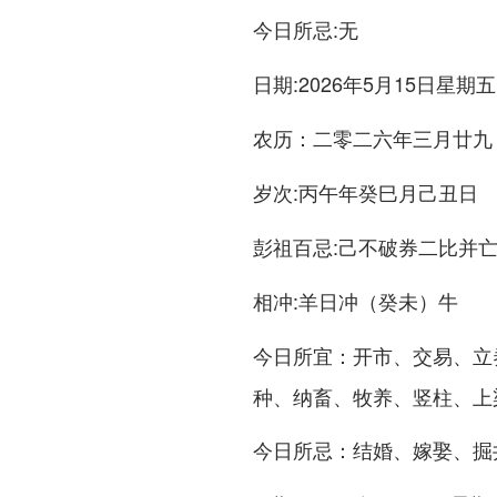
:无
今日所忌
:2026年5月15日星期五
日期
：二零二六年三月廿九
农历
:丙午年癸巳月己丑日
岁次
:己不破券二比并
彭祖百忌
:羊日冲（癸未）牛
相冲
：开市、交易、立
今日所宜
种、纳畜、牧养、竖柱、上
：结婚、嫁娶、掘
今日所忌