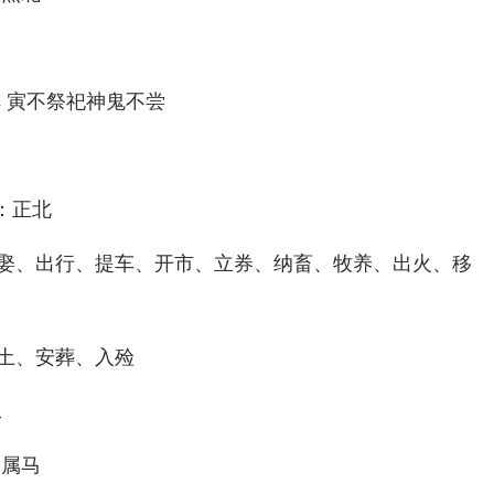
祥 寅不祭祀神鬼不尝
神：正北
娶、出行、提车、开市、立券、纳畜、牧养、出火、移
土、安葬、入殓
二
 属马