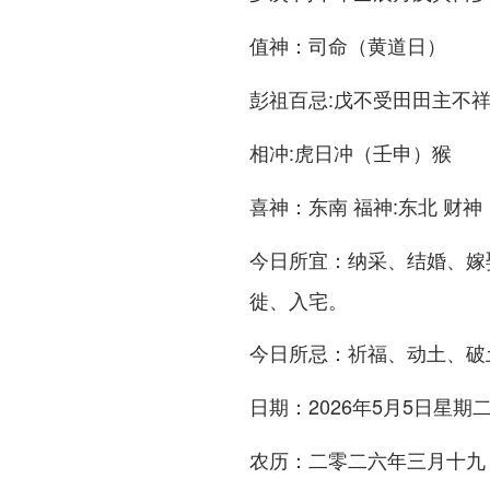
：司命（黄道日）
值神
:戊不受田田主不
彭祖百忌
:虎日冲（壬申）猴
相冲
：东南 福神:东北 财
喜神
：纳采、结婚、嫁
今日所宜
徙、入宅。
：祈福、动土、破
今日所忌
：2026年5月5日星期
日期
：二零二六年三月十九
农历