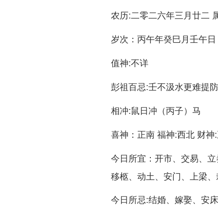
:二零二六年三月廿二 
农历
：丙午年癸巳月壬午日
岁次
:不详
值神
:壬不汲水更难提
彭祖百忌
:鼠日冲（丙子）马
相冲
：正南 福神:西北 财神
喜神
：开市、交易、立
今日所宜
移柩、动土、安门、上梁、
:结婚、嫁娶、安
今日所忌