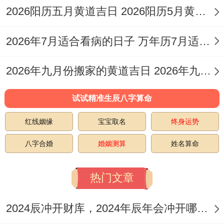
宜:嫁娶、开光、出行、解除、出火、拆卸、
2026阳历五月黄道吉日 2026阳历5月黄道吉日
修造、进人口、动土、入宅、移徙、栽种、
纳畜、掘井、安葬、除服、成服。
2026年7月适合看病的日子 万年历7月适合看病的日子
是日宜事繁多、标记将来生活多样多彩，适
2026年九月份搬家的黄道吉日 2026年九月份出生要什么时候怀孕
合充斥活力同变革有价值 的订婚宴！
试试精准生辰八字算命
6.阳历2026年11月12日，星期四
红线姻缘
宝宝取名
终身运势
农历十月初四，冲猴（丙申）煞北。
八字合婚
婚姻测算
姓名算命
宜:嫁娶、开光、出行、出火、拆卸、修造、
热门文章
动土、入宅、移徙、安床、上梁、开市、交
易、立券、栽种。
2024辰冲开财库，2024年辰年会冲开哪些人的财库
忌:祈福、祭祀、伐木、掘井、作灶、谢土！