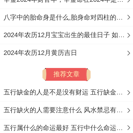
8.阳历2026年11月16日，星期一
农历十月初八，冲鼠（庚子）煞北。
八字中的胎命身是什么,胎身命对四柱的影响
2024年农历12月宝宝出生的最佳日子 如何挑选适合的吉日
2024年农历12月黄历吉日
宜:纳采，订盟、嫁娶，祭祀、祈福，雕刻、
移徙，开市、入宅，出行、动土，会亲友、
推荐文章
入学，修造、动土，起基、安门，安床、造
庙，解除、纳财，开池、造畜稠，牧养。
五行缺金的人是不是没有财运 五行缺金的人命运好不好
忌:上梁、开仓、出货财、盖屋、造船！
五行缺火的人需要注意什么 风水禁忌有哪些
青龙吉日，百事皆宜；特别适合希望订婚跟
五行属什么的命运最好 五行中什么命运势旺盛
后续婚礼筹备紧密衔接的新人！