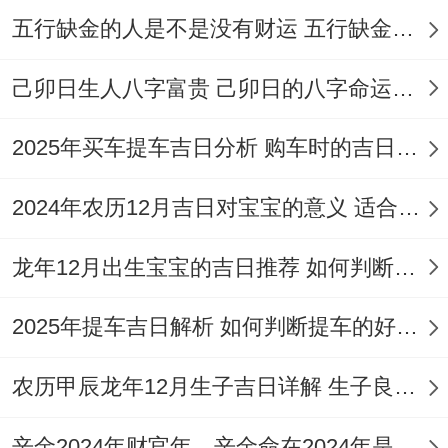
五行缺金的人是不是没有财运 五行缺金的人命运好不好
此日利于开启新阶段;适合注重实际规划还有
长远发展的伴侣！
己卯日生人八字富贵 己卯日的八字命运如何
7.阳历2026年11月13日、星期五
2025年买车提车吉日分析 购车时的吉日与禁忌
农历十月初五，冲鸡（丁酉）煞西。
2024年农历12月吉日对宝宝的意义 适合龙年宝宝出生的日子有哪些
宜:嫁娶、祭祀、祈福、求嗣、开光、出火、
龙年12月出生宝宝的吉日推荐 如何判断吉日是否适合宝宝
出行、拆卸、开市、交易、立券、挂匾、伐
木、入宅、移徙、安床、安葬。
2025年提车吉日解析 如何判断提车的好日子
宜忌分明，标记婚姻生活清晰美满，适合对
农历甲辰龙年12月生子吉日详解 生子良辰的影响因素
以后有明确规划的伴侣共同许下承诺！
辛金2024年财官年，辛金命在2024年是财官年还是财印年