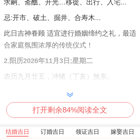
求嗣、斋醮、开光…移徙、出行、入宅...
忌:开市、破土、掘井、合寿木...
此日吉神眷顾 适宜进行婚姻缔约之礼，最适
合家庭氛围浓厚的传统仪式！
2.阳历2026年11月3日;星期二
农历九月廿五，冲猪（丁亥）煞东。
宜:订盟、纳采、会亲友、交易、立券、纳
财、栽种、纳畜、牧养。
打开剩余84%阅读全文
忌:嫁娶、开市、入宅、祈福、安葬.
结婚吉日
订婚吉日
领证吉日
嫁娶吉日
此日利于缔结婚约，交换信物 尤其适合希望