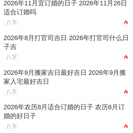
2026年11月宜订婚的日子 2026年11月26日
适合订婚吗
农历十月十四，冲马（丙午）煞南！
八字
宜:纳采，订盟、嫁娶，祭祀、祈福，求嗣、
2026年8月打官司吉日 2026年打官司什么日
开光，出行、解除，进人口、开市，立券、
子吉
挂匾，入宅、移徙，安门、栽种，动土、求
八字
医，治病、会亲友，起基、修造，盖屋、安
2026年9月搬家吉日最好吉日 2026年9月搬
葬.
家入宅最好吉日
事项非常关联面广,寓意婚姻生活包容万象,
八字
适合大家族联姻或计划婚后多方向提升的新
2026年农历8月适合订婚的日子 农历8月订
人！
婚的好日子
11.阳历2026年11月25日，星期三
八字