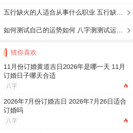
五行缺火的人适合从事什么职业 五行缺火的人适合从事的职业有哪些
9.阳历2026年11月19日，星期四
农历十月十一,冲兔（癸卯）煞东。
如何测试自己的运势如何 八字测测试运运程
宜：嫁娶、冠笄、祭祀、祈福、求嗣、斋
猜你喜欢
醮、开光、出行、解除、动土、开市、交
易、立券、挂匾、拆卸、破土...
11月份订婚黄道吉日2026年是哪一天 11月
订婚日子哪天合适
忌:伐木、上梁、修造、入殓、理发、会亲
八字
友、入宅、安门、安葬、作灶。
2026年7月份订婚吉日 2026年7月26日适合
此日虽忌稍多，但核心宜项均利婚约，适合
订婚吗
注重精神契合同共同成长的伴侣！
八字
10.阳历2026年11月22日，星期日