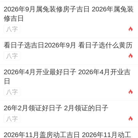
农历十月十七，冲鸡（己酉）煞西。
2026年9月属兔装修房子吉日 2026年属兔装
修吉日
宜:嫁娶、纳采、订盟、祭祀、斋醮、开光、
八字
安香、出火、出行、出火、拆卸、动土、祈
看日子选吉日2026年9月 看日子选什么黄历
福、进人口、纳财、交易、立券、移徙、安
八字
床、修造、安葬、除服、成服。
2026年4月开业最好日子 2026年4月开业吉
忌:置产、掘井、词讼、栽种。
日
此日利于财帛人口，标记家业兴旺；适合注
八字
重家庭财富积累同人丁兴旺的伴侣！
26年2月领证好日子 2月领证的日子
12.阳历2026年11月26日，星期四
八字
农历十月十八，冲狗（庚戌）煞南。
2026年11月盖房动工吉日 2026年11月动工