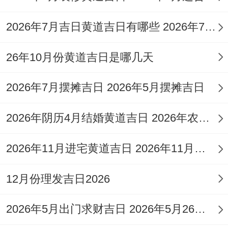
农历九月廿八，冲虎（庚寅）煞南。
2026年7月吉日黄道吉日有哪些 2026年7月26日黄道吉日吉时
宜:嫁娶、订盟、纳采、祭祀、祈福、出行、
26年10月份黄道吉日是哪几天
求医、治病、出火、移徙、入宅。
2026年7月摆摊吉日 2026年5月摆摊吉日
忌:开市、开仓、出货财、安床、安门、安
葬！
2026年阴历4月结婚黄道吉日 2026年农历四月十六结婚好吗
金匮吉星照临、寓意感情珍贵如金，宜进行
2026年11月进宅黄道吉日 2026年11月进宅方向与吉日
正式且富有诚意的订婚仪式！
12月份理发吉日2026
5.阳历2026年11月10日；星期二
农历十月初二,冲马（甲午）煞南...
2026年5月出门求财吉日 2026年5月26日出门好不好