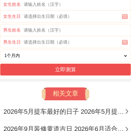
女生姓名
流程简约而温馨的新人！
女生生日
3.阳历2026年11月4日,星期三
男生姓名
农历九月廿六 冲鼠（戊子）煞北。
男生生日
宜：造车器、嫁娶、订盟、纳采、会亲友、
祭祀、出行、开市、立券、移徙、入宅、破
立即测算
土、安葬。
忌：上梁、开光、盖屋、架马、合寿木。
相关文章
此日虽值星天刑 但事项多宜，订婚可求稳
2026年5月提车最好的日子 2026年5月提车那天日子好
妥、商议细节尤为顺利？
4.阳历2026年11月6日，星期五
2026年9月装修黄道吉日 2026年6月适合装修的黄道吉日