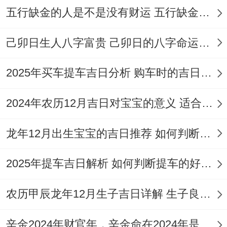
五行缺金的人是不是没有财运 五行缺金的人命运好不好
宜：订盟、
纳采、祭
11
十
冲
己卯日生人八字富贵 己卯日的八字命运如何
星
祀、修造、
天
月
月
牛
98
期
动土、安
河
2025年买车提车吉日分析 购车时的吉日与禁忌
29
廿
煞
分
日
葬；忌:嫁
水
日
一
西
2024年农历12月吉日对宝宝的意义 适合龙年宝宝出生的日子有哪些
娶、移徙、
入宅
龙年12月出生宝宝的吉日推荐 如何判断吉日是否适合宝宝
2025年提车吉日解析 如何判断提车的好日子
农历甲辰龙年12月生子吉日详解 生子良辰的影响因素
从表格里能看出来、这些吉日的「宜」项里
辛金2024年财官年，辛金命在2024年是财官年还是财印年
都明确含有了「修造」或「动土」，这是动