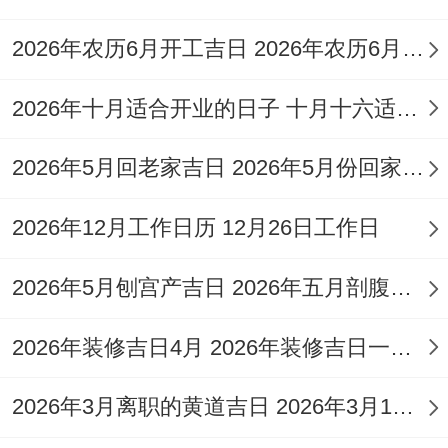
宅、移徙
2026年农历6月开工吉日 2026年农历6月建房开工动土吉日
宜:纳采、
2026年十月适合开业的日子 十月十六适合开业吗
嫁娶、祭
11
十
冲
星
祀、修造、
壁
2026年5月回老家吉日 2026年5月份回家吉日
月
月
马
96
期
动土、盖
上
22
十
煞
分
2026年12月工作日历 12月26日工作日
日
屋；忌:作
土
日
四
南
灶、经络、
2026年5月刨宫产吉日 2026年五月剖腹产吉日
安床
2026年装修吉日4月 2026年装修吉日一览表6月
宜:嫁娶、
纳采、祭
2026年3月离职的黄道吉日 2026年3月16日黄道吉日离职
11
十
冲
星
祀、修造、
金