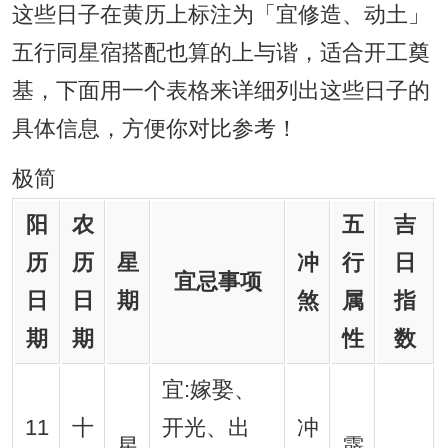
这些日子在黄历上标注为「宜修造、动土」
五行同星宿搭配也算的上与谐，适合开工奠
基，下面用一个表格来详细列出这些日子的
具体信息，方便你对比参考！
极简
阳
农
五
吉
历
历
星
冲
行
日
宜忌事项
日
日
期
煞
属
指
期
期
性
数
宜:嫁娶、
11
十
开光、出
冲
星
霹