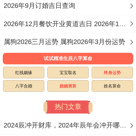
月
月
鸡
100
2026年9月订婚吉日查询
期
动土、安
箔
25
十
煞
分
三
葬；忌:置
金
2026年12月餐饮开业黄道吉日 2026年12月饭店开业那天大吉
日
七
西
产、掘井、
属狗2026三月运势 属狗2026年3月份运势
词讼
试试精准生辰八字算命
宜:嫁娶、
纳采、祭
红线姻缘
宝宝取名
终身运势
11
十
冲
星
祀、修造、
金
八字合婚
婚姻测算
姓名算命
月
月
狗
期
栽种、安
箔
-
26
十
煞
四
葬；忌：破
金
热门文章
日
八
南
土、动土、
2024辰冲开财库，2024年辰年会冲开哪些人的财库
安门