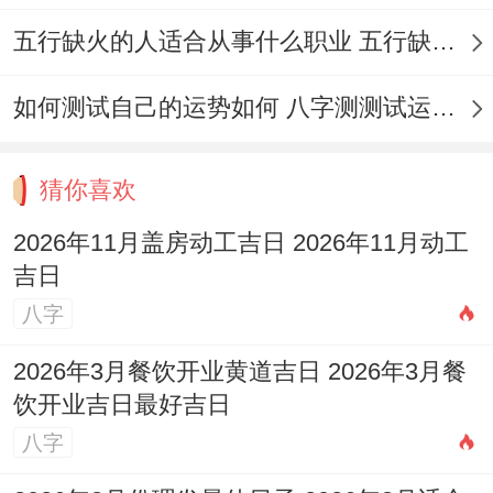
隆。假如条件允许，最佳能结合家里主人的
五行缺火的人适合从事什么职业 五行缺火的人适合从事的职业有哪些
生辰八字再挑个更精准的时辰，这样就更稳
妥了。
如何测试自己的运势如何 八字测测试运运程
方位在这事儿也不能马虎.假定你家房子打算
开西南门;哪属于「坤」位，五行属土...选日
猜你喜欢
子的时候优先挑五行属火（火生土）或者属
2026年11月盖房动工吉日 2026年11月动工
土（同属性）的日子;比如11月17日（五行
吉日
火）与11月22日（五行土）就更契合西南门
八字
的方位属性,能增强家宅的稳定性，尤其对女
2026年3月餐饮开业黄道吉日 2026年3月餐
主人的健康运势有用处 。
饮开业吉日最好吉日
八字
要是动工与后续的婚嫁、搬家等大事儿有关
联、哪最佳选择带有「天德」「月德」等贵