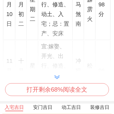
月
月
行、修造、
马
98
期
雳
10
初
动土、入
煞
分
二
火
日
二
宅；忌：置
南
产、安床
宜:嫁娶、
开光、出
11
十
冲
星
行、修造、
松
月
月
猴
96
期
动土、入
柏
12
初
煞
分
四
宅；忌:祈
木
打开剩余68%阅读全文
日
四
北
福、祭祀、
伐木
入宅吉日
安门吉日
动工吉日
装修吉日