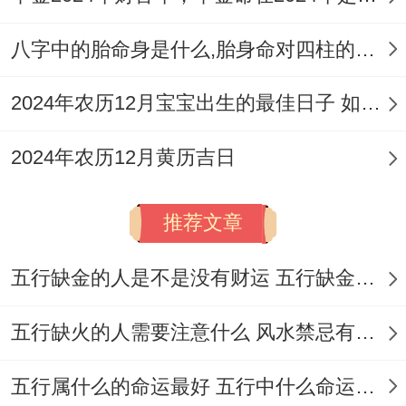
工的直接依据，像11月25日的了满分100分
八字中的胎命身是什么,胎身命对四柱的影响
讲清楚这天各在领域 条件都异常契合；
2024年农历12月宝宝出生的最佳日子 如何挑选适合的吉日
而11月12日、22日也在96分以上都是很不
错的选择。
2024年农历12月黄历吉日
就说真的；了选日子。当天的时辰也有讲
推荐文章
究，老黄历里每一个吉日都标注了「吉时」;
比如11月10日的吉时是上午7点到9点（辰
五行缺金的人是不是没有财运 五行缺金的人命运好不好
时） 11月22日的吉时是中午11点到下午1点
（午时）。
五行缺火的人需要注意什么 风水禁忌有哪些
普通建议在阳气较旺的上午开工,寓意家运昌
五行属什么的命运最好 五行中什么命运势旺盛