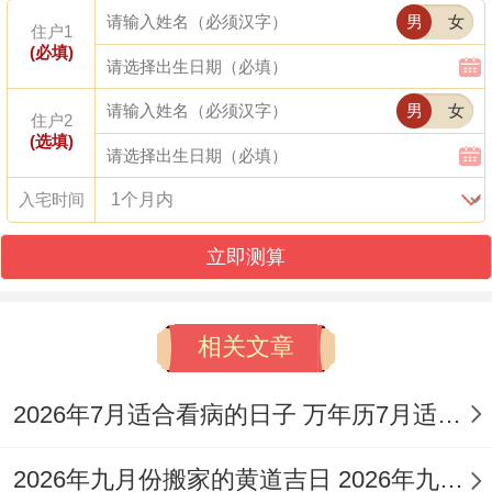
宜:纳采、
男
女
住户1
(必填)
嫁娶、祭
11
十
冲
星
祀、修造、
沙
男
女
月
月
鼠
98
住户2
期
动土、入
中
(选填)
16
初
煞
分
一
宅；忌:上
金
入宅时间
日
八
北
梁、开仓、
立即测算
盖屋
宜:祭祀、
相关文章
11
十
祈福、修
冲
星
山
月
月
造、栽种、
牛
2026年7月适合看病的日子 万年历7月适合看病的日子
期
下
-/
17
初
安葬；忌:
煞
二
火
2026年九月份搬家的黄道吉日 2026年九月份出生要什么时候怀孕
日
九
嫁娶、入
西