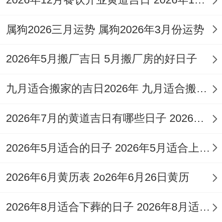
2026年10月10日
属狗2026三月运势 属狗2026年3月份运势
农历九月初一,星期六、值神白虎，但位吉
日！
2026年5月搬厂吉日 5月搬厂房的好日子
此日宜嫁娶，结婚、婚嫁，求嗣、求子，生
九月适合搬家的吉日2026年 九月适合搬家的日子是几号
子、纳采，文定、过订，完聘、大定，进人
口、纳财，结网、纳畜，牧养、会亲友；万
2026年7月的黄道吉日有哪些日子 2026年7月26黄道吉日一览表
事亨通，利于人际同家庭事务！
2026年5月适合的日子 2026年5月适合上香的日子
2026年10月11日
2026年6月黄历表 2o26年6月26日黄历
农历九月初二，星期日、值神玉堂;属于黄道
吉日！
2026年8月适合下葬的日子 2026年8月适合下葬吉日