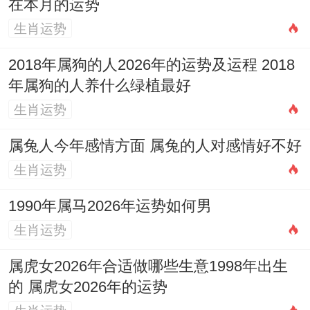
在本月的运势
日,以表达对天地神灵的敬畏跟诚意。
生肖运势
流程及注意事项
2018年属狗的人2026年的运势及运程 2018
年属狗的人养什么绿植最好
再进行重要事项之前,需注意生肖的适配性。
生肖运势
避免冲犯自身属相的日子，属鸡的人应避开
属兔人今年感情方面 属兔的人对感情好不好
冲鸡日（如10月1日）,属狗的人需避开冲狗
生肖运势
日（如10月2日）,以此类推 以免遭遇不必要
的阻碍。
1990年属马2026年运势如何男
生肖运势
位了强化正能量、可依据事件类型利用适当
的开运物品，如动土时利用朱砂红纸压制煞
属虎女2026年合适做哪些生意1998年出生
的 属虎女2026年的运势
气，理发时选用桃木梳以增强健康运，这些