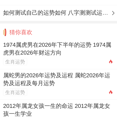
财、纳畜、造畜稠；忌伐木、行丧、破土、
如何测试自己的运势如何 八字测测试运运程
嫁娶、安葬、开渠,注意禁忌！
猜你喜欢
吉日选择要点
1974属虎男在2026年下半年的运势 1974属
选择黄道吉日时需依据具体事件类型匹配最
虎男在2026年财运方向
适宜的日子，才能最大化吉日的积极效应，
生肖运势
对于婚姻嫁娶，应优先选择宜「嫁娶」且值
属蛇男的2026年运势及运程 属蛇2026年运
神位吉的日子，如10月10日、11日、13日
势及运程及每月运势
还有14日，这些日期特别适合举行婚礼、纳
生肖运势
采等喜庆事宜,能够增进夫妻合谐合家庭运
程.
2012年属龙女孩一生的命运 2012年属龙女
孩一生学业