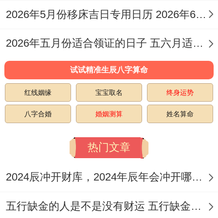
此日宜嫁娶，结婚、婚嫁，祭祀、开市，开
2026年5月份移床吉日专用日历 2026年6月移床吉日
业、开张，开光、出行，入宅、移徙，乔
迁、搬家，搬迁、出火，拆卸、修造，装
2026年五月份适合领证的日子 五六月适合领证的日子
修、安床；忌无特别注明，但仍需谨慎！
试试精准生辰八字算命
2026年10月13日
红线姻缘
宝宝取名
终身运势
农历九月初四、星期二;值神天牢，但位吉
八字合婚
婚姻测算
姓名算命
日！
热门文章
此日宜嫁娶，结婚、婚嫁，祭祀、祈福，求
嗣、求子，生子、开光，出行、解除，出
2024辰冲开财库，2024年辰年会冲开哪些人的财库
火、进人口，开市、开业，开张、交易，立
五行缺金的人是不是没有财运 五行缺金的人命运好不好
券、挂匾，纳财、入宅，移徙、乔迁，搬