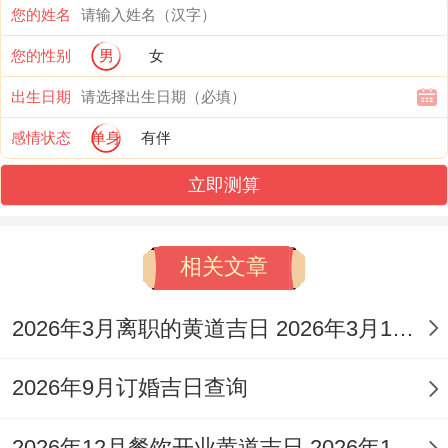
您的姓名
吉日！
您的性别
男
女
此日宜沐浴、捕捉、入殓、除服、成服、破
出生日期
土、启钻、安葬；忌祭祀、嫁娶、安床、开
感情状态
单身
有伴
市、入宅、探病、上梁，行事需谨慎！
立即测算
2026年10月9日
农历八月廿九;星期五，值神天德,属于黄道
相关文章
吉日！
2026年3月离职的黄道吉日 2026年3月16日黄道吉日离职
此日宜祭祀、解除、破屋、坏垣，余事勿
取；诸事不宜过多;保持容易位宜、以免节外
2026年9月订婚吉日查询
生枝；损坏气场合谐！
2026年12月餐饮开业黄道吉日 2026年12月饭店开业那天大吉