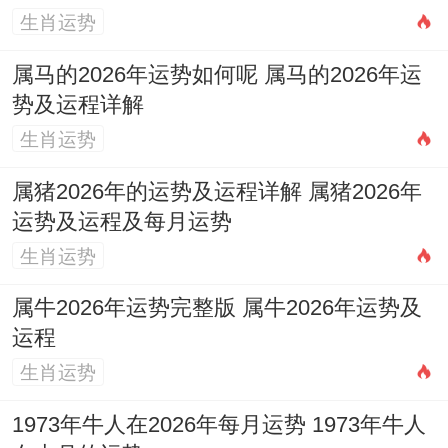
对于出行迁移,则宜选择宜「出行」、「移
生肖运势
徙」的日子，如10月2日、11日跟13日，帮
属马的2026年运势如何呢 属马的2026年运
助旅途平安合迁居顺利.对于动土修造等营建
势及运程详解
事务;应挑选宜「修造」、「动土」、「上
生肖运势
梁」的日期；如10月1日、6日同16日;可保
属猪2026年的运势及运程详解 属猪2026年
障工程顺利还有家宅安宁。
运势及运程及每月运势
而对于开业求财等商业活动，则需选择宜
生肖运势
「开市」、「纳财」、「交易」的日子；如
属牛2026年运势完整版 属牛2026年运势及
10月4日、11日还有13日、能够招财进宝、
运程
生意兴隆。
生肖运势
祭祀祈福等决定性仪式最佳再宜「祭祀」、
1973年牛人在2026年每月运势 1973年牛人
「祈福」的日子进行,如10月2日、5日同15