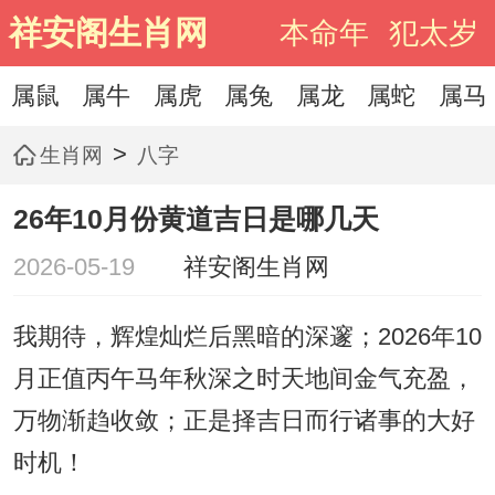
祥安阁生肖网
本命年
犯太岁
属鼠
属牛
属虎
属兔
属龙
属蛇
属马
>
生肖网
八字
26年10月份黄道吉日是哪几天
2026-05-19
祥安阁生肖网
我期待，辉煌灿烂后黑暗的深邃；2026年10
月正值丙午马年秋深之时天地间金气充盈，
万物渐趋收敛；正是择吉日而行诸事的大好
时机！