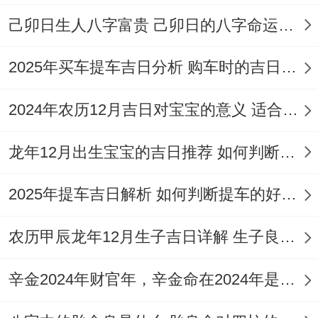
家、搬迁，栽种、破土，谢土；百事皆宜，
己卯日生人八字富贵 己卯日的八字命运如何
大吉大利！
2025年买车提车吉日分析 购车时的吉日与禁忌
2026年10月14日
农历九月初五;星期三,值神玄武，但位吉
2024年农历12月吉日对宝宝的意义 适合龙年宝宝出生的日子有哪些
日！
龙年12月出生宝宝的吉日推荐 如何判断吉日是否适合宝宝
2025年提车吉日解析 如何判断提车的好日子
此日宜嫁娶、结婚、婚嫁、祭祀、祈福、求
嗣、求子、生子、动土、安床、扫舍、入
农历甲辰龙年12月生子吉日详解 生子良辰的影响因素
殓、移柩、破土、启钻、安葬、作灶、整手
辛金2024年财官年，辛金命在2024年是财官年还是财印年
足甲、补垣、除服、成服；