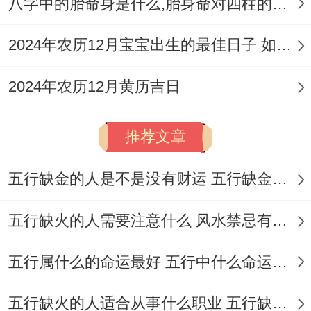
八字中的胎命身是什么,胎身命对四柱的影响
2026年10月16日
农历九月初七，星期五，值神司命 属于黄道
2024年农历12月宝宝出生的最佳日子 如何挑选适合的吉日
吉日！
2024年农历12月黄历吉日
此日宜祭祀、开光、出行、解除、理发、伐
木、出火、拆卸、上梁、合脊、安床、造畜
推荐文章
稠；忌无格外注明，但需避免冲煞！
五行缺金的人是不是没有财运 五行缺金的人命运好不好
2026年10月19日
五行缺火的人需要注意什么 风水禁忌有哪些
农历九月初十;星期一，值神青龙，属于黄道
吉日！
五行属什么的命运最好 五行中什么命运势旺盛
此日宜祭祀、祈福、求嗣、开光、出行、解
五行缺火的人适合从事什么职业 五行缺火的人适合从事的职业有哪些
除、上梁、入宅、移徙、安床、安门、纳