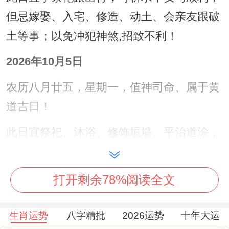
但忌嫁娶、入宅、修造、动土、会亲友跟破
土等事；以免冲犯神煞,招致不利！
2026年10月5日
农历八月廿五，星期一，值神司命、属于黄
道吉日！
此日宜祭祀、沐浴、修饰垣墙、平治道涂，
余事勿取；忌斋醮、嫁娶、移徙、出行、上
梁、入宅,谨守禁忌可保平安！
打开剩余78%阅读全文
2026年10月7日
生肖运势
八字精批
2026运势
十年大运
农历八月廿七、星期三，值神青龙 属于黄道