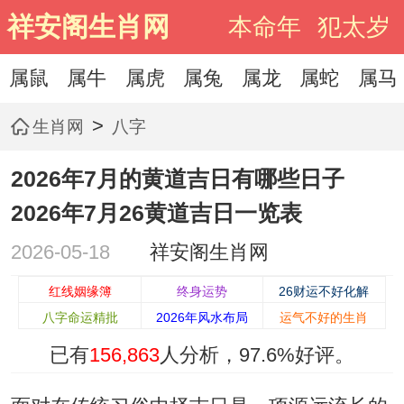
祥安阁生肖网
本命年
犯太岁
属鼠
属牛
属虎
属兔
属龙
属蛇
属马
>
生肖网
八字
2026年7月的黄道吉日有哪些日子
2026年7月26黄道吉日一览表
2026-05-18
祥安阁生肖网
红线姻缘簿
终身运势
26财运不好化解
八字命运精批
2026年风水布局
运气不好的生肖
已有
156,863
人分析，
97.6%
好评。