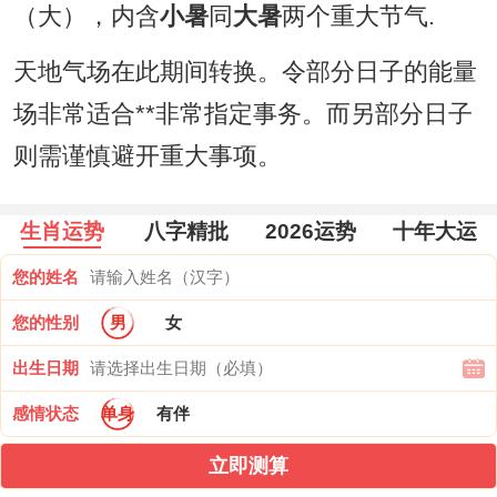
（大），内含
小暑
同
大暑
两个重大节气.
天地气场在此期间转换。令部分日子的能量
场非常适合**非常指定事务。而另部分日子
则需谨慎避开重大事项。
生肖运势
八字精批
2026运势
十年大运
您的姓名
您的性别
男
女
出生日期
感情状态
单身
有伴
立即测算