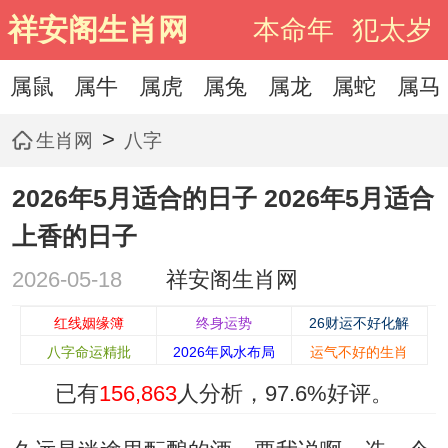
祥安阁生肖网
本命年
犯太岁
属鼠
属牛
属虎
属兔
属龙
属蛇
属马
>
生肖网
八字
2026年5月适合的日子 2026年5月适合
上香的日子
2026-05-18
祥安阁生肖网
红线姻缘簿
终身运势
26财运不好化解
八字命运精批
2026年风水布局
运气不好的生肖
已有
156,863
人分析，
97.6%
好评。