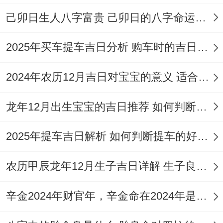
日
五
己卯日生人八字富贵 己卯日的八字命运如何
5
三
星
白虎
一白太乙星
月
月
96
2025年买车提车吉日分析 购车时的吉日与禁忌
期
（黑
（吉神）;奎
14
廿
分
四
道）
木狼（凶）
2024年农历12月吉日对宝宝的意义 适合龙年宝宝出生的日子有哪些
日
八
龙年12月出生宝宝的吉日推荐 如何判断吉日是否适合宝宝
5
三
星
玉堂
二黒摄提星
月
月
98
2025年提车吉日解析 如何判断提车的好日子
期
（黄
（凶神）;娄
15
廿
分
五
道）
金狗（吉）
日
九
农历甲辰龙年12月生子吉日详解 生子良辰的影响因素
5
四
四緑招摇星
辛金2024年财官年，辛金命在2024年是财官年还是财印年
星
玄武
月
月
96
（安神），
期
（黑