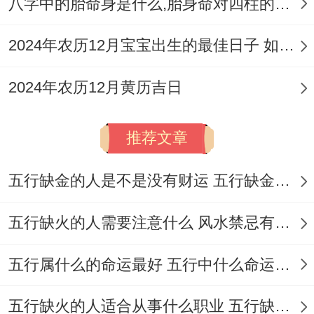
八字中的胎命身是什么,胎身命对四柱的影响
17
初
分
昴日鸡
日
道）
日
一
（凶）
2024年农历12月宝宝出生的最佳日子 如何挑选适合的吉日
5
四
七赤咸池星
星
青龙
2024年农历12月黄历吉日
月
月
95
（凶神），
期
（黄
20
初
分
参水猿
三
道）
推荐文章
日
四
（凶）
五行缺金的人是不是没有财运 五行缺金的人命运好不好
5
四
一白太乙星
星
朱雀
月
月
96
（吉神），
五行缺火的人需要注意什么 风水禁忌有哪些
期
（黑
23
初
分
柳土獐
六
道）
五行属什么的命运最好 五行中什么命运势旺盛
日
七
（凶）
5
四
五行缺火的人适合从事什么职业 五行缺火的人适合从事的职业有哪些