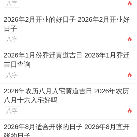
五
道）
八字
日
三
（凶）
2026年2月开业的好日子 2026年2月开业好
5
四
日子
星
司命
八白太阴星
月
月
96
八字
期
（黄
（吉神）;氐
30
十
分
六
道）
土貉（凶）
2026年1月份乔迁黄道吉日 2026年1月乔迁
日
四
吉日查询
5
四
九紫天乙星
八字
星
勾陈
月
月
100
（吉神）；
2026年农历八月入宅黄道吉日 2026年农历
期
（黑
31
十
分
房日兔
八月十六入宅好吗
日
道）
日
五
（吉）
八字
2026年8月适合开张的日子 2026年8月宜开
看表格咱们也能发现。并非凡是得「黄道
张的日子