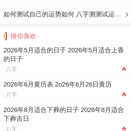
星
金匮
二黒摄提星
月
月
95
期
（黄
（凶神）,星
如何测试自己的运势如何 八字测测试运运程
24
初
分
日
道）
日马（凶）
日
八
猜你喜欢
5
四
三碧轩辕星
星
天德
2026年5月适合的日子 2026年5月适合上香
月
月
100
（安神），
的日子
期
（黄
25
初
分
张月鹿
八字
一
道）
日
九
（吉）
2026年6月黄历表 2o26年6月26日黄历
5
四
四緑招摇星
八字
星
白虎
月
月
96
（安神），
期
（黑
2026年8月适合下葬的日子 2026年8月适合
26
初
分
翼火蛇
下葬吉日
二
道）
日
十
（凶）
八字