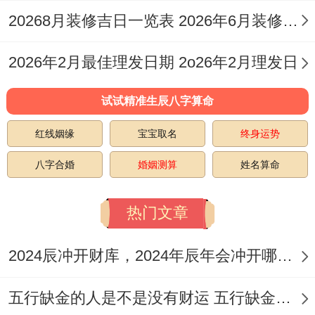
5
三
星
玄武
一白太乙星
20268月装修吉日一览表 2026年6月装修吉时
月
月
98
期
（黑
（吉神）;尾
5
十
分
2026年2月最佳理发日期 2o26年2月理发日
二
道）
火虎（吉）
日
九
试试精准生辰八字算命
5
三
星
司命
二黒摄提星
红线姻缘
宝宝取名
终身运势
月
月
96
期
（黄
（凶神）,箕
八字合婚
婚姻测算
姓名算命
6
二
分
三
道）
水豹（吉）
日
十
热门文章
5
三
星
朱雀
七赤咸池星
2024辰冲开财库，2024年辰年会冲开哪些人的财库
月
月
95
期
（黑
（凶神）,危
11
廿
分
五行缺金的人是不是没有财运 五行缺金的人命运好不好
一
道）
月燕（凶）