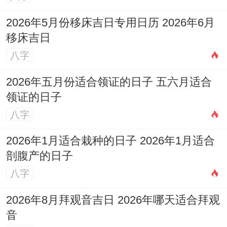
5
四
2026年5月份移床吉日专用日历 2026年6月
星
玉堂
五黄天符星
月
月
98
移床吉日
期
（黄
（凶神） 轸
27
十
分
八字
三
道）
水蚓（吉）
日
一
2026年五月份适合领证的日子 五六月适合
领证的日子
5
四
六白青龙星
星
天牢
八字
月
月
100
（吉神）、
期
（黑
28
十
分
角木蛟
2026年1月适合栽种的日子 2026年1月适合
四
道）
剖腹产的日子
日
二
（吉）
八字
5
四
七赤咸池星
星
玄武
2026年8月拜观音吉日 2026年哪天适合拜观
月
月
95
（凶神），
期
（黑
音
29
十
分
亢金龙