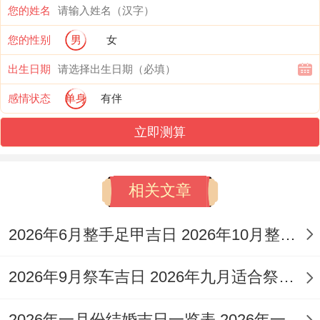
您的姓名
（农历四月初九）；更是获得了满分100分
您的性别
男
女
得介绍。
出生日期
作为天德黄道日,虽说遇到自身是破日！但南
感情状态
单身
有伴
方张月鹿宿名为吉 三碧轩辕星为安神；异常
立即测算
适宜祭祀...5月28日（农历四月十二）与5月
31日（农历四月十五）也同样获得了100分
相关文章
得评分,都是值得考虑得选择。
在说句心里话,些日子之所以被认为是「吉
2026年6月整手足甲吉日 2026年10月整手足甲吉日
日」;通常是因为黄历上标注得「值神」是吉
2026年9月祭车吉日 2026年九月适合祭车的日子
神（如青龙，明堂、金匮，天德、玉堂，司
命等）、说不定当天得星宿，五行、冲煞等
2026年一月份结婚吉日一览表 2026年一月份出生的宝宝取名