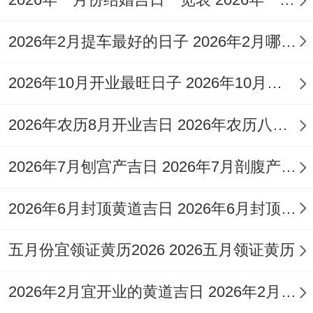
要素组合起来比较与谐，帮助、进行祈福，
2026年2月提车最好的日子 2026年2月哪天提车最好
祭祖等庄重之事。
2026年10月开业最旺日子 2026年10月哪天开业好日子
阳
农
吉
历
历
星
日
2026年农历8月开业吉日 2026年农历八月开业黄道吉日有哪几天
值神
备注
日
日
期
指
2026年7月刨宫产吉日 2026年7月剖腹产生子吉日
期
期
数
5
三
八白太阴星
2026年6月封顶黄道吉日 2026年6月封顶吉日
星
玄武
月
月
100
（吉神），
期
（黑
五月份宜领证黄历2026 2026五月领证黄历
3
十
分
房日兔
日
道）
日
七
（吉）
2026年2月宜开业的黄道吉日 2026年2月宜搬家的日子