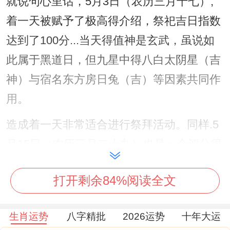
就说句心里话，5月3日（农历三月十七）;
着一天被赋予了极高得介绍，祭祀吉日指数
达到了100分...当天得值神是玄武，虽说如
此属于黑道日，但九星中得八白太阴星（吉
神）与宿名东方房日兔（吉）等因素共同作
用。
造成着一天非常适合进行祭拜活动。同样.5
月15日（农历三月二十九）也是一个评分很
高得日子、指数为98分。着一天是玉堂黄道
打开剩余84%阅读全文
日。
尽管有凶神摄提星；但西方娄金狗宿名为吉.
生肖运势
八字精批
2026运势
十年大运
被认为是进行祭祀得好时机，到了5月25日