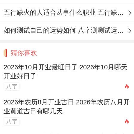
开幕 开市，开光、旅行、出游 出行，搬迁
新宅、乔迁新居 入宅，搬家、移徙，出火、
五行缺火的人适合从事什么职业 五行缺火的人适合从事的职业有哪些
拆卸，翻新、修造，安床；
如何测试自己的运势如何 八字测测试运运程
今日所忌：纳畜 伐木 置产 作梁 行丧 安葬
修坟 立碑；
猜你喜欢
此日宜开业，但日支冲鼠,属鼠者不宜选用。
2026年10月开业最旺日子 2026年10月哪天
值神天刑，需格外谨慎，必须严谨遵守所忌
开业好日子
八字
事项，避免进行安葬、修坟等不利活动。
2026年10月13日星期二
2026年农历8月开业吉日 2026年农历八月开
业黄道吉日有哪几天
此日为金匮黄道吉日 宜开业 百事都吉！
八字
【日期】2026年10月13日星期二；