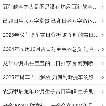
五行缺金的人是不是没有财运 五行缺金的人命运好不好
今日所忌:纳采 订婚 订盟 架马 词讼 开渠；
己卯日生人八字富贵 己卯日的八字命运如何
此日宜忌表明非常适合开业。但日支冲羊 生
肖属羊者需规避，值神虽为勾陈，然所宜事
2025年买车提车吉日分析 购车时的吉日与禁忌
项众多 若重要人员生肖无冲克,此日可成为
备选、并配合吉时利用。
2024年农历12月吉日对宝宝的意义 适合龙年宝宝出生的日子有哪些
2026年10月11日星期日
龙年12月出生宝宝的吉日推荐 如何判断吉日是否适合宝宝
此日天刑值世 然宜开业，需避开诸多禁忌事
2025年提车吉日解析 如何判断提车的好日子
项！
农历甲辰龙年12月生子吉日详解 生子良辰的影响因素
【日期】2026年10月11日星期日；
农历：二零二六年九月初二 属鼠；
辛金2024年财官年，辛金命在2024年是财官年还是财印年