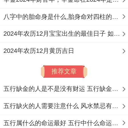
岁次:丙午年戊戌月戊午日岁煞北；
八字中的胎命身是什么,胎身命对四柱的影响
五行：天上火 十二神：破执位 值神:天刑
2024年农历12月宝宝出生的最佳日子 如何挑选适合的吉日
（黑道日）；
2024年农历12月黄历吉日
彭祖百忌：戊不受田 午不苫盖；
相冲:马日冲（壬子）鼠 今日胎神：房床碓
推荐文章
外正东；
五行缺金的人是不是没有财运 五行缺金的人命运好不好
喜神:东南 福神：东北 财神:正北 阳贵神:东
北 阴贵神:西南；
五行缺火的人需要注意什么 风水禁忌有哪些
今日所宜:结婚、嫁娶，祭拜、祭祀，开业、
五行属什么的命运最好 五行中什么命运势旺盛