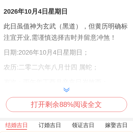
2026年10月4日星期日
此日虽值神为玄武（黑道），但黄历明确标
注宜开业,需谨慎选择吉时并留意冲煞！
日期:2026年10月4日星期日；
农历:二零二六年八月廿四 属蛇；
岁次：丙午年丁酉月辛亥日岁煞西；
五行:钗钏金 十二神:定执位 值神:玄武（黑
打开剩余88%阅读全文
道日）；
彭祖百忌:辛不合酱 亥不嫁娶；
结婚吉日
订婚吉日
领证吉日
嫁娶吉日