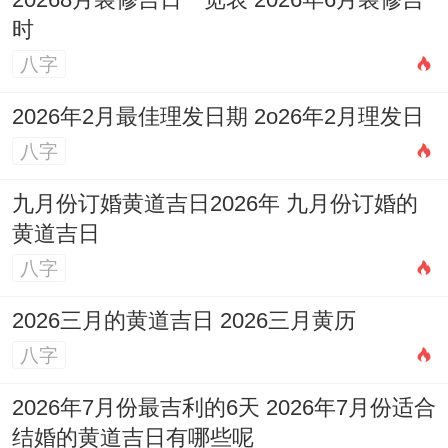
20268月装修吉日一览表 2026年6月装修吉
当你听我说,日所宜:结婚、嫁娶，祭拜、祭
时
祀，祈福、祈祷，生子、求子 求嗣，开光、
八字
旅行、出游 出行，解除、出火，收养、进人
2026年2月最佳理发日期 2o26年2月理发日
口，开业、开幕 开市，交易、立券，挂匾、
八字
买车、提车 纳财，搬迁新宅、乔迁新居 入
宅，搬家、移徙，栽种、破土，谢土；
九月份订婚黄道吉日2026年 九月份订婚的
黄道吉日
此日是难的的黄道吉日。值神金匮，大吉大
八字
利，宜开业，且所宜事项许多地方，标记百
2026三月的黄道吉日 2026三月黄历
事亨通.唯需注意日支冲虎，生肖属虎者需避
八字
开此日。
2026年7月份最吉利的6天 2026年7月份适合
对于其他生肖来说这是本月真理想的开业吉
结婚的黄道吉日有哪些呢