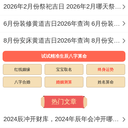
（黑道日）；
2026年2月份祭祀吉日 2026年2月哪天祭祖好
彭祖百忌:癸不词讼 丑不冠带；
6月份装修黄道吉日2026年查询 6月份装修的黄道吉日查询
相冲:牛日冲（丁未）羊 今日胎神:房床厕外
8月份安床黄道吉日2026年查询 8月份安床吉日哪天好
东北；
试试精准生辰八字算命
喜神:东南 福神:东北 财神:正南 阳贵神:东南
阴贵神：正东；
红线姻缘
宝宝取名
终身运势
今日所宜：结婚、嫁娶，造车器、安机械，
八字合婚
婚姻测算
姓名算命
祭拜、祭祀，祈福、祈祷，开光、安香，出
热门文章
火、旅行、出游 出行，开业、开幕 开市，
立券、翻新、修造，动土、搬家、移徙，搬
2024辰冲开财库，2024年辰年会冲开哪些人的财库
迁新宅、乔迁新居 入宅，破土、安葬；