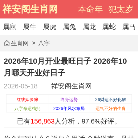
祥安阁生肖网
本命年
犯太岁
属鼠
属牛
属虎
属兔
属龙
属蛇
属马
>
生肖网
八字
2026年10月开业最旺日子 2026年10
月哪天开业好日子
2026-05-18
祥安阁生肖网
红线姻缘簿
终身运势
26财运不好化解
八字命运精批
2026年风水布局
运气不好的生肖
已有
156,863
人分析，
97.6%
好评。