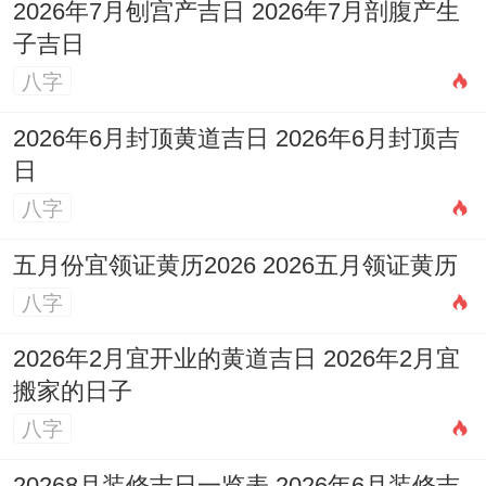
2026年7月刨宫产吉日 2026年7月剖腹产生
子吉日
农历：二零二六年九月初四 属虎；
八字
岁次：丙午年戊戌月庚申日岁煞南；
2026年6月封顶黄道吉日 2026年6月封顶吉
五行：石榴木 十二神：成执位 值神:金匮
日
（黄道日）；
八字
彭祖百忌：庚不经络 申不安床；
五月份宜领证黄历2026 2026五月领证黄历
八字
相冲:猴日冲（甲寅）虎 今日胎神:碓磨炉外
东南；
2026年2月宜开业的黄道吉日 2026年2月宜
搬家的日子
喜神:西北 福神：西南 财神:正东 阳贵神：
八字
东北 阴贵神：西南；