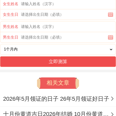
相冲:猪日冲（乙巳）蛇 今日胎神：厨灶床
女生姓名
外东北；
女生生日
喜神：西南 福神：西北 财神:正东 阳贵神：
男生姓名
东北 阴贵神：正南；
男生生日
今日所宜:旅行 出游 出行、开业 开幕 开
市、交易、立券、安机械、出火、上梁、搬
立即测算
家 移徙；
今日所忌：结婚 嫁娶、安葬、动土、造桥；
相关文章
今日卦象:需结合具体时辰推算。
2026年5月领证的日子 26年5月领证好日子
此日「宜」项明确包含「开业」 但值神为玄
十月份黄道吉日2026年结婚 10月份黄道吉日2026年结婚