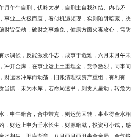
午月午午自刑，伏吟太岁，自刑主自我纠结、内心矛
，事业上火极而衰，看似机遇频现，实则陷阱暗藏，决
偏财皆受劫，破财之事难免，健康方面火毒攻心，需防
有水调候，反能激发斗志，成事于危难，六月未月午未
，冲开金库，在事业运上土重埋金，竞争激烈，同事间
，财运因冲库而动荡，旧账清理或资产重组，有利有
食当慎，未为木库，若命局透甲，则贵人星动，转危为
水，申午暗合，合中带克，则运势回转，事业得金水相
约，财运上申为壬水长生，财源暗滋，投资可小试，感
金水相生，旧疾渐愈，八月酉月酉丑半合金局，金气锐