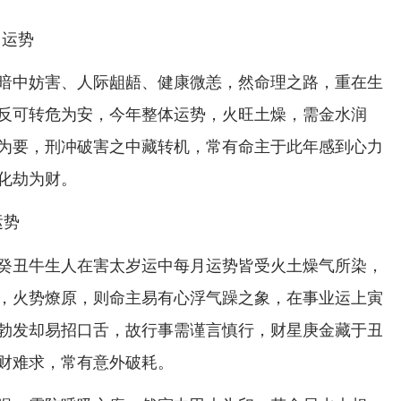
暗中妨害、人际龃龉、健康微恙，然命理之路，重在生
反可转危为安，今年整体运势，火旺土燥，需金水润
为要，刑冲破害之中藏转机，常有命主于此年感到心力
化劫为财。
运势
癸丑牛生人在害太岁运中每月运势皆受火土燥气所染，
，火势燎原，则命主易有心浮气躁之象，在事业运上寅
勃发却易招口舌，故行事需谨言慎行，财星庚金藏于丑
财难求，常有意外破耗。