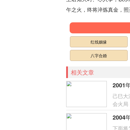
午之火，终将淬炼真金，照
红线姻缘
八字合婚
相关文章
2001
己巳大
会火局
利于事
下面将