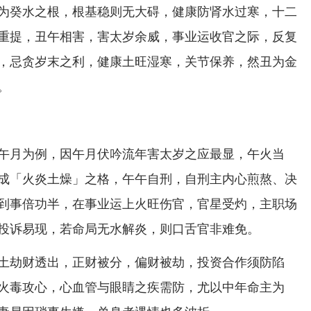
为癸水之根，根基稳则无大碍，健康防肾水过寒，十二
重提，丑午相害，害太岁余威，事业运收官之际，反复
，忌贪岁末之利，健康土旺湿寒，关节保养，然丑为金
。
午月为例，因午月伏吟流年害太岁之应最显，午火当
成「火炎土燥」之格，午午自刑，自刑主内心煎熬、决
到事倍功半，在事业运上火旺伤官，官星受灼，主职场
投诉易现，若命局无水解炎，则口舌官非难免。
土劫财透出，正财被分，偏财被劫，投资合作须防陷
火毒攻心，心血管与眼睛之疾需防，尤以中年命主为