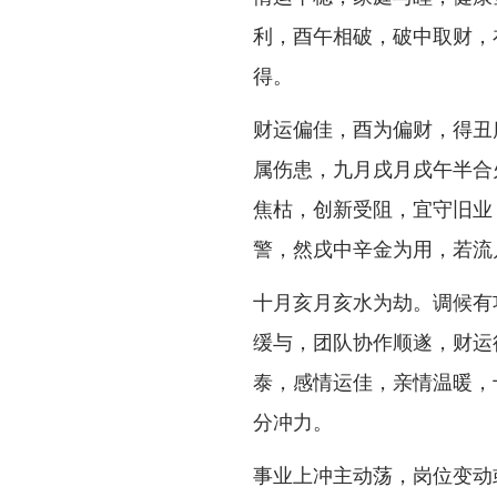
利，酉午相破，破中取财，
得。
财运偏佳，酉为偏财，得丑
属伤患，九月戌月戌午半合
焦枯，创新受阻，宜守旧业
警，然戌中辛金为用，若流
十月亥月亥水为劫。调候有
缓与，团队协作顺遂，财运
泰，感情运佳，亲情温暖，
分冲力。
事业上冲主动荡，岗位变动