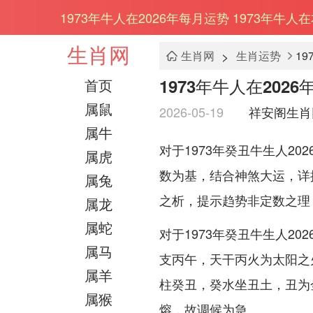
1973年牛人在2026年每月运势 1973年牛
生肖网
>
生肖网
生肖运势
1
1973年牛人在202
首页
属鼠
2026-05-19
祥安阁生肖
属牛
对于1973年癸丑牛生人2
属虎
数为基，结合神煞大运，详
属兔
之析，提示趋势非定数之理
属龙
属蛇
对于1973年癸丑牛生人2
属马
支丙午，天干丙火为太阳之
属羊
柱癸丑，癸水坐丑土，丑为
属猴
熔，故调候为急。