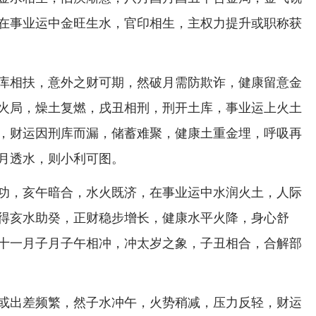
在事业运中金旺生水，官印相生，主权力提升或职称获
库相扶，意外之财可期，然破月需防欺诈，健康留意金
火局，燥土复燃，戌丑相刑，刑开土库，事业运上火土
，财运因刑库而漏，储蓄难聚，健康土重金埋，呼吸再
月透水，则小利可图。
功，亥午暗合，水火既济，在事业运中水润火土，人际
得亥水助癸，正财稳步增长，健康水平火降，身心舒
十一月子月子午相冲，冲太岁之象，子丑相合，合解部
或出差频繁，然子水冲午，火势稍减，压力反轻，财运