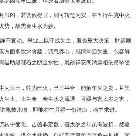
妻易因琐事生嫌，单身者遇情也多波折。
月虽凶，若调候得宜，则可转危为安，在五行生克中火
火势，故需金生水为妙。
月宜静不宜动。事业上以守成为主，避免重大决策；财运则
康方面多饮水食蔬，调息养心，感情沟通为重，包容解
需借助黑曜石之阴金水性，雕刻祥安阁鸿运相依吊坠随
牛为丑土，蛇为巳火，巳丑半合，能解午火之炎，且黑
火生土、土生金、金生水之流通，可缓与害太岁之害，
人来讲佩戴此物，即能在午月得一份清凉，稳中求进。
流转中变化。吉凶非定数，害太岁之年虽有波折，然命
木调候，借金水助势，自能安度流年乃至危中见机，丙