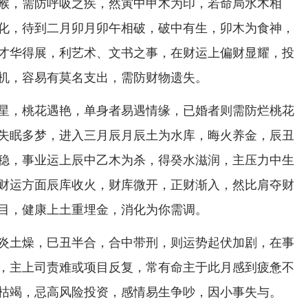
喉，需防呼吸之疾，然寅中甲木为印，若命局水木相
化，待到二月卯月卯午相破，破中有生，卯木为食神，
才华得展，利艺术、文书之事，在财运上偏财显耀，投
机，容易有莫名支出，需防财物遗失。
星，桃花遇艳，单身者易遇情缘，已婚者则需防烂桃花
失眠多梦，进入三月辰月辰土为水库，晦火养金，辰丑
稳，事业运上辰中乙木为杀，得癸水滋润，主压力中生
财运方面辰库收火，财库微开，正财渐入，然比肩夺财
目，健康上土重埋金，消化为你需调。
炎土燥，巳丑半合，合中带刑，则运势起伏加剧，在事
，主上司责难或项目反复，常有命主于此月感到疲惫不
枯竭，忌高风险投资，感情易生争吵，因小事失与。