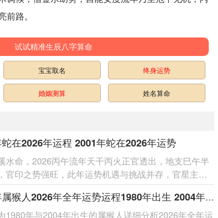
亮前路。
试试精准生辰八字算命
宝宝取名
终身运势
婚姻测算
姓名算命
年蛇在2026年运程 2001年蛇在2026年运势
溪水命，2026丙午流年天干丙火正官透出，地支巳午半
，官印之势强旺，此年运势机遇与挑战并存，官星主事
业进阶，但火炎土燥需防人际纠...
2004年属猴人2026年全年运势运程1980年出生 2004年属猴人住几楼最吉利
为1980年与2004年出生的属猴人详细分析2026年全年运