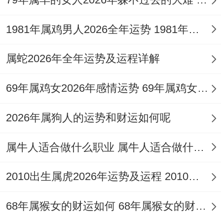
感情姻缘：红鸾照命合自刑
1981年属鸡男人2026全年运势 1981年属鸡男双子座性格
「红鸾」吉星飞临感情宫。未婚者易遇正
缘，甚至闪婚可能，此星动往往引动强烈情
属蛇2026年全年运势及运程详解
感共鸣，但「酉午相破」与「自刑」并存，
69年属鸡女2026年感情运势 69年属鸡女2026每月运势
已婚者或恋爱长久者，反因琐事心生隔阂，
言语相伤，说感情如双刃剑，吉星带来亲密
2026年属狗人的运势和财运如何呢
而热情，刑破却考验包容。
属牛人适合做什么职业 属牛人适合做什么生意什么行业
2010出生属虎2026年运势及运程 2010出生属虎女2026学业运
想维护与谐，需主动化解「自刑」带来的固
执心态，多与伴侣进行户外活动，借地气调
68年属猴女的财运如何 68年属猴女的财运方向
与情绪，充「九紫右弼星」飞临中宫，在家