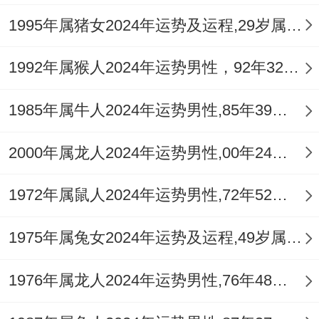
色、黑色食物，并定期进行舒缓运动，踏秋
1995年属猪女2024年运势及运程,29岁属猪人2024全年每月运势女性如何
冬季节，可借「祥安阁一路畅行车挂」悬于
座驾，其稳镇之气能护佑出入平安，缓解路
1992年属猴人2024年运势男性，92年32岁属猴男2024年每月运程怎么样
途劳顿带来的风险。
1985年属牛人2024年运势男性,85年39岁属牛男2024年每月运程怎么样
逐月运程提点
2000年属龙人2024年运势男性,00年24岁属龙男2024年每月运程怎么样
正月庚寅，财星外露，利规划全年但人际易
生妒意。
1972年属鼠人2024年运势男性,72年52岁属鼠男2024年每月运程怎么样
二月辛卯，冲撞月令，变动频生，事业谨防
1975年属兔女2024年运势及运程,49岁属兔人2024全年每月运势女性如何
合同疏漏。
三月壬辰，伤官配印，才华得展，考试竞赛
1976年属龙人2024年运势男性,76年48岁属龙男2024年每月运程怎么样
有利。