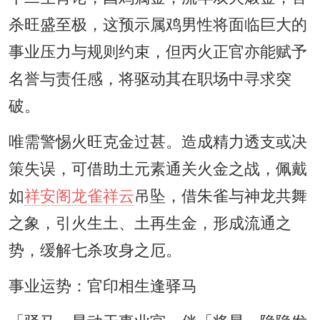
杀旺盛至极，这预示属鸡男性将面临巨大的
事业压力与规则约束，但丙火正官亦能赋予
名誉与责任感，将驱动其在职场中寻求突
破。
唯需警惕火旺克金过甚。造成精力透支或决
策失误，可借助土元素通关火金之战，佩戴
如
祥安阁龙雀祥云
吊坠，借朱雀与神龙共舞
之象，引火生土、土再生金，形成流通之
势，缓解七杀攻身之厄。
事业运势：官印相生逢驿马