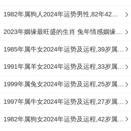
九月戊戌，土厚生金，运势回稳，利房产或
1982年属狗人2024年运势男性,82年42岁属狗男2024年每月运程怎么样
家庭事务。
2023年姻缘最旺盛的生肖 兔年情感姻缘运比较旺的属相
十月己亥，食神制杀，创意生财，工作得心
应手。
1985年属牛女2024年运势及运程,39岁属牛人2024全年每月运势女性如何
十一月庚子，子午冲激，桃花伴随是非，慎
1991年属羊女2024年运势及运程,33岁属羊人2024全年每月运势女性如何
处理感情纠葛。
1999年属兔女2024年运势及运程,25岁属兔人2024全年每月运势女性如何
十二月辛丑，三合局成，诸事转顺，可为来
年铺路。
1997年属牛女2024年运势及运程,27岁属牛人2024全年每月运势女性如何
不同生年酉鸡详析
1982年属狗女2024年运势及运程,42岁属狗人2024全年每月运势女性如何
1969己酉年：天干己土「偏印」透出，土化