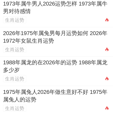
1973年属牛男人2026运势怎样 1973年属牛
2017丁酉年：杀印相生，幼童聪颖好动，但
男对待感情
火气过旺，需注意饮食清热，防呼吸道感
生肖运势
染。
2026年1975年属兔男每月运势如何 2026年
开运锦囊综论
1972年女鼠生肖运势
生肖运势
通观全年吉凶之力皆显锋芒。调候为成败关
1988年属龙的在2026年的运势 1988年属龙
键，其核心在于疏通「火金相战」，引入土
多少岁
元素缓冲，同时滋养水木以平衡燥气，除方
生肖运势
位布局与心态调整外，可随身佩戴
祥安阁龙
雀祥云
吊坠，取龙雀通天之意，既呼应官杀
1975年属兔人2026年做生意好不好 1975年
属兔人的运势
之威，又以祥云土性转化戾气。
生肖运势