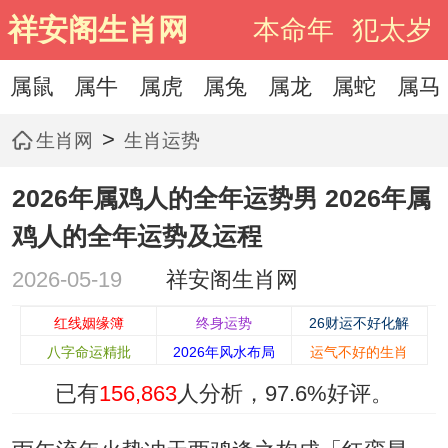
祥安阁生肖网
本命年
犯太岁
属鼠
属牛
属虎
属兔
属龙
属蛇
属马
>
生肖网
生肖运势
2026年属鸡人的全年运势男 2026年属
鸡人的全年运势及运程
2026-05-19
祥安阁生肖网
红线姻缘簿
终身运势
26财运不好化解
八字命运精批
2026年风水布局
运气不好的生肖
已有
156,863
人分析，
97.6%
好评。