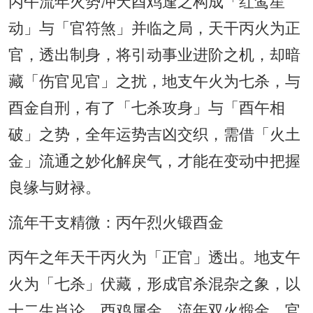
丙午流年火势冲天酉鸡逢之构成「红鸾星
动」与「官符煞」并临之局，天干丙火为正
官，透出制身，将引动事业进阶之机，却暗
藏「伤官见官」之扰，地支午火为七杀，与
酉金自刑，有了「七杀攻身」与「酉午相
破」之势，全年运势吉凶交织，需借「火土
金」流通之妙化解戾气，才能在变动中把握
良缘与财禄。
流年干支精微：丙午烈火锻酉金
丙午之年天干丙火为「正官」透出。地支午
火为「七杀」伏藏，形成官杀混杂之象，以
十二生肖论，酉鸡属金，流年双火煅金，官