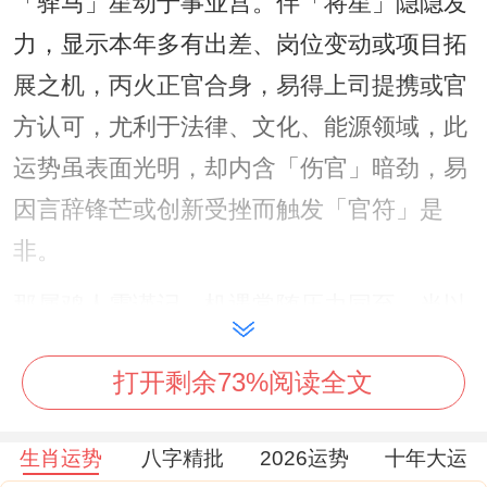
「驿马」星动于事业宫。伴「将星」隐隐发
力，显示本年多有出差、岗位变动或项目拓
展之机，丙火正官合身，易得上司提携或官
方认可，尤利于法律、文化、能源领域，此
运势虽表面光明，却内含「伤官」暗劲，易
因言辞锋芒或创新受挫而触发「官符」是
非。
那属鸡人需谨记，机遇常随压力同至，当以
「印星」为盾，持续学习提升资质，将压力
打开剩余73%阅读全文
转化为职权，结合东北方文昌位摆放
祥安阁
登榜扬名
摆件，借文昌塔与麒麟之力稳固官
生肖运势
八字精批
2026运势
十年大运
印之气，可化解口舌，促进晋升。