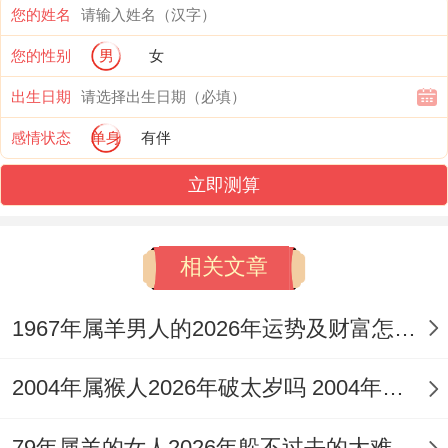
您的姓名
财运走势：财库临伤防劫夺
您的性别
男
女
流年「伤官」生「正财」，创意与技术求财
出生日期
之路顺畅，薪资或有提升，然午火中暗藏
感情状态
单身
有伴
「劫财」，与酉金自刑，有了「劫财夺财」
立即测算
结构，暗示合作易生纠纷、投资恐被套牢，
从理财角度，偏财星受太岁压制，高风险投
相关文章
机务必远离，尽财库有损，守财重于开源，
那属鸡男性宜专注本业，凭借专业技能 稳步
1967年属羊男人的2026年运势及财富怎样呢 1967年属羊男和1969年属鸡婚姻
积累，随下半年金水之气渐起，可小幅尝试
2004年属猴人2026年破太岁吗 2004年属猴人2026年事业运如何
长期理财，但全年切记勿为他人担保或盲目
加盟。
79年属羊的女人2026年躲不过去的大难 79年属羊的女人2026年五月