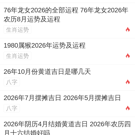
那正南方太岁方宜静不宜动。若家居布局无
76年龙女2026的全部运程 76年龙女2026年
法回避，可安放
祥安阁瑞兽迎祥
摆件，借貔
农历8月运势及运程
貅汉白玉之肃杀气镇守五黄，而西北方病符
生肖运势
位，则可布置祥安阁雄狮护宅，雄狮佩刀之
1980属猴2026年运势及运程
势能抵御晦气侵扰。
生肖运势
26年10月份黄道吉日是哪几天
八字
2026年7月摆摊吉日 2026年5月摆摊吉日
八字
2026年阴历4月结婚黄道吉日 2026年农历四
月十六结婚好吗