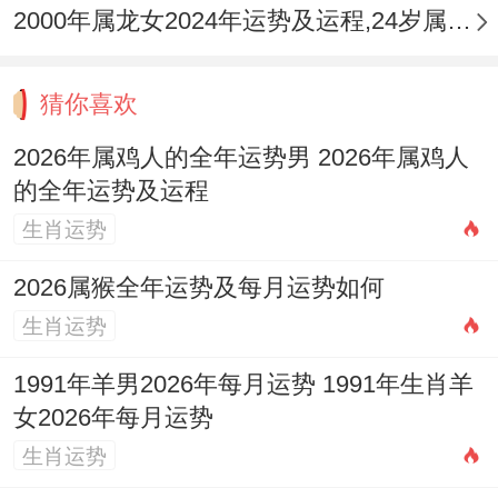
火生金，运势相对平稳。那财宫受冲，退休
2000年属龙女2024年运势及运程,24岁属龙人2024全年每月运势女性如何
规划宜保守，健康关注骨骼。
猜你喜欢
1981辛酉年：比肩坐命，竞争白热化，事业
2026年属鸡人的全年运势男 2026年属鸡人
上团队内耗明显。凭「辛金」为珠玉，反可
的全年运势及运程
凭借细腻技能脱颖而出。
生肖运势
1993癸酉年：「食神」制杀，青年酉鸡敢闯
2026属猴全年运势及每月运势如何
敢试，利新兴行业，但情感易陷入多角关
生肖运势
系，需明晰边界。
1991年羊男2026年每月运势 1991年生肖羊
2005乙酉年：「偏财」透干，学子易分心娱
女2026年每月运势
乐，家长应引导其将兴趣转化为学习动力，
生肖运势
佩戴文昌饰品助专注。