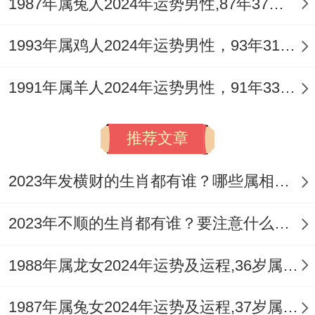
1987年属兔人2024年运势男性,87年37岁属兔男2024年每月运程怎么样
四月癸巳，官星得地，机遇浮现，需快断把
1993年属鸡人2024年运势男性，93年31岁属鸡男2024年每月运程怎么样
握。
五月甲午，岁运并临，压力顶峰，健康财务
1991年属羊人2024年运势男性，91年33岁属羊男2024年每月运程怎么样
双双预警。
推荐文章
六月乙未，印星护体，贵人暗助，可缓解前
月危机。
2023年发横财的生肖都有谁？哪些属相财运旺盛？
七月丙申，劫财显形，合作生变，守成为
2023年不顺的生肖都有谁？要注意什么呢？
上。
1988年属龙女2024年运势及运程,36岁属龙人2024全年每月运势女性如何
八月丁酉，伏吟本命，心绪不宁，宜静养修
心。
1987年属兔女2024年运势及运程,37岁属兔人2024全年每月运势女性如何