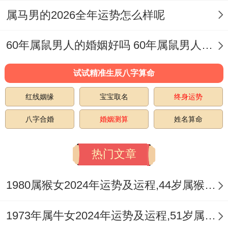
属马男的2026全年运势怎么样呢
中宫方位摆放
祥安阁鱼跃荷香
，以双鱼嬉戏
之象催化桃花清气，能增进情感融合。
60年属鼠男人的婚姻好吗 60年属鼠男人三大劫难
健康平安：七杀烁金慎心脑
试试精准生辰八字算命
「七杀」攻身直接冲击健康宫。火克金过
红线姻缘
宝宝取名
终身运势
旺，对应呼吸为你、心血管及精神消耗，那
八字合婚
婚姻测算
姓名算命
属鸡人今年易感疲劳、失眠或炎症，尤需防
范夏暑之心脑不适，除生理层面，「自刑」
热门文章
也暗示情绪抑郁、自我施压，需警惕焦虑累
积。
1980属猴女2024年运势及运程,44岁属猴人2024全年每月运势女性如何
由养生论，当注重「金水」涵养，多食用白
1973年属牛女2024年运势及运程,51岁属牛人2024全年每月运势女性如何