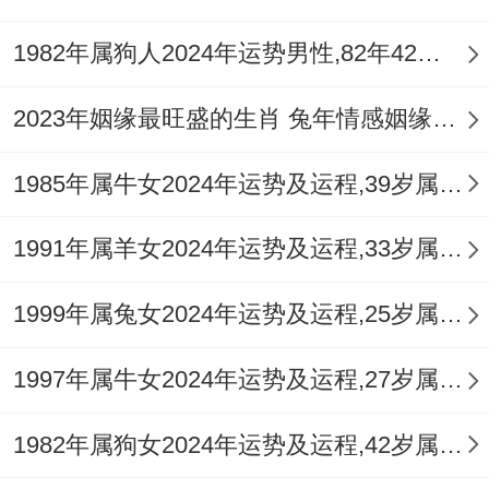
情感火花的高效催化剂。
1982年属狗人2024年运势男性,82年42岁属狗男2024年每月运程怎么样
迎来四月的，是一股更为明朗与积极的能
量，沟通的意愿增强，之前悬而未决的焦点
2023年姻缘最旺盛的生肖 兔年情感姻缘运比较旺的属相
有望在此月得到推进，单身者可能遇到言语
1985年属牛女2024年运势及运程,39岁属牛人2024全年每月运势女性如何
投机、思想上有共鸣的对象，但关系进展仍
以缓慢、自然为佳，避免过早投入整个热
1991年属羊女2024年运势及运程,33岁属羊人2024全年每月运势女性如何
情。
1999年属兔女2024年运势及运程,25岁属兔人2024全年每月运势女性如何
这个阶段的是「试探」还有「观察」。透过
表面的互动，去感知对方的人品与价值观是
1997年属牛女2024年运势及运程,27岁属牛人2024全年每月运势女性如何
否真正与自己契合，不管是新旧关系，坦诚
1982年属狗女2024年运势及运程,42岁属狗人2024全年每月运势女性如何
而不失分寸的交流，都可以让感情根基更加