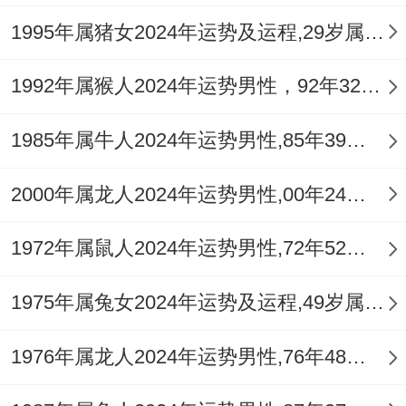
传统、未来计划进行多次介绍，过程中需保
1995年属猪女2024年运势及运程,29岁属猪人2024全年每月运势女性如何
持极大耐心，出现意见分歧在所难免，关键
1992年属猴人2024年运势男性，92年32岁属猴男2024年每月运程怎么样
在于能否以建设性方法倾听彼此，而非执着
于说服对方。
1985年属牛人2024年运势男性,85年39岁属牛男2024年每月运程怎么样
到了二月内省的能量持续加深。这段时间非
2000年属龙人2024年运势男性,00年24岁属龙男2024年每月运程怎么样
常适合进行情感上的「断舍离」，即清理掉
那些积压的旧怨、过时的期望以及消耗心力
1972年属鼠人2024年运势男性,72年52岁属鼠男2024年每月运程怎么样
的人际模式，你们可能对某些人际关系产生
1975年属兔女2024年运势及运程,49岁属兔人2024全年每月运势女性如何
更清醒的认识，包括部分看似亲密实则能量
不对等的情谊。
1976年属龙人2024年运势男性,76年48岁属龙男2024年每月运程怎么样
这是一个向内挖掘。厘清自己究竟在情感中