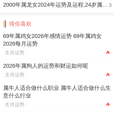
稳固。
2000年属龙女2024年运势及运程,24岁属龙人2024全年每月运势女性如何
农历五月与六月：波动与抉择期
猜你喜欢
进入五月星象能量波动加剧。情感领域可能
69年属鸡女2026年感情运势 69年属鸡女
迎来一个小小的考验期，外部压力可能增
2026每月运势
大，例如家庭事务繁忙或工作遇到瓶颈，这
生肖运势
些压力容易传导至亲密关系中引发的情绪摩
擦，伴侣间可能因财务分配、责任承担等实
2026年属狗人的运势和财运如何呢
生肖运势
际问题产生争论，最考验人的时刻，往往是
这些日常的磨砺，要记得，争吵的目标应是
属牛人适合做什么职业 属牛人适合做什么生
解决问题，而非击败对方。
意什么行业
生肖运势