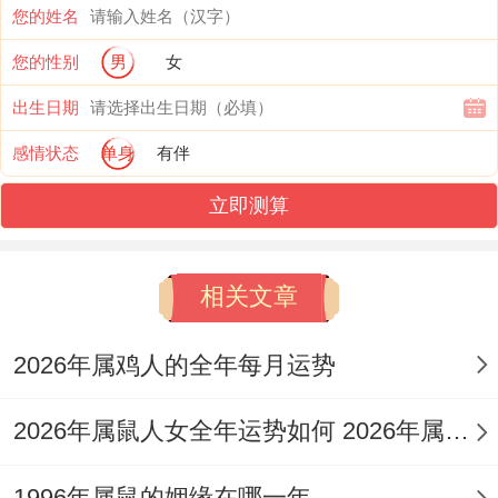
最智慧的伴侣会在应对这些挑战的过程中找
您的姓名
到新的情感支点与协作模式，需要警惕的是
您的性别
男
女
受到流年星象作用，日常琐碎的积累可能放
出生日期
大彼此的急躁情绪，要避免因沟通不畅而让
感情状态
单身
有伴
小事发酵成隔阂。
立即测算
对于仍在寻觅或处于单身状态的朋友。2026
年则呈现出「静水流深」的特质，急于求成
相关文章
的心态往往难以带来理想结果，反而是在专
注于自我提升、社交拓展或兴趣培养的过程
2026年属鸡人的全年每月运势
中更容易吸引到频率相合的对象。
2026年属鼠人女全年运势如何 2026年属鼠人的全年运势
今年的桃花机遇可能隐藏于学习场合、文化
交流活动或通过老朋友引荐之中，你们独特
1996年属鼠的姻缘在哪一年