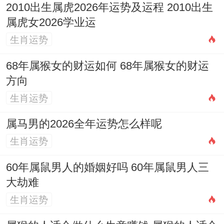
2010出生属虎2026年运势及运程 2010出生
等到六月部分积累的问题可能到了需要明确
属虎女2026学业运
抉择的关口，这个月需要你们运用生肖鸡天
生肖运势
生的分析技能 ，冷静、客观地介绍某段关系
68年属猴女的财运如何 68年属猴女的财运
的现状与未来，部分人可能面临情感上的十
方向
字路口，是更进一步做出承诺，还是理智地
生肖运势
调整方向。
属马男的2026全年运势怎么样呢
做决定时务必倾听自己内心最真实的声音。
生肖运势
而非受外界议论或一时情绪所左右，若感到
60年属鼠男人的婚姻好吗 60年属鼠男人三
思绪纷乱、难以决断，可在书房或办公桌的
大劫难
东北方摆放
祥安阁登榜扬名
摆件，借助文昌
生肖运势
位的理性与智慧能量，帮助厘清思路，做出