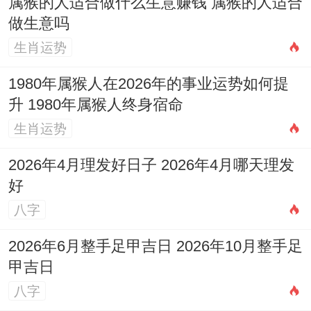
属猴的人适合做什么生意赚钱 属猴的人适合
明智长远的情感决策。
做生意吗
农历七月与八月：修复与深化期
生肖运势
进入七月上半年经历的风波渐趋平复。心态
1980年属猴人在2026年的事业运势如何提
也更为平与，这是一个极佳的「关系修复
升 1980年属猴人终身宿命
期」，假如之前存在误会或裂痕，此月主动
生肖运势
释放善意、进行一场详细恳谈，往往能收到
2026年4月理发好日子 2026年4月哪天理发
事半功倍的效果，共同回忆美好的往事，或
好
共同完成一件有纪念有价值 的小事，都能有
八字
效重燃情感的温度，对于情感基础牢固的伴
2026年6月整手足甲吉日 2026年10月整手足
侣，此月则能体验到「历久弥新」的默契与
甲吉日
安宁。
八字