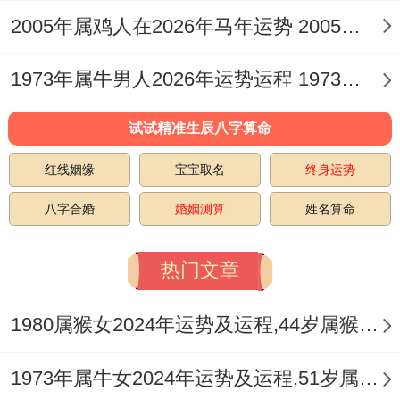
式。
2005年属鸡人在2026年马年运势 2005年属鸡人2026年运势及运程
若感到情绪时常波动。可考虑佩戴祥安阁九
1973年属牛男人2026年运势运程 1973年属牛男对待感情
艳利贵手链，此款人缘感情手链帮助柔与气
场，增进人际间的与谐理解，让内心的情感
试试精准生辰八字算命
表达更为顺畅自然。
红线姻缘
宝宝取名
终身运势
农历正月与二月：蛰伏与内省期
八字合婚
婚姻测算
姓名算命
进入正月新春的气息并未立即为属鸡女的情
热门文章
感世界带来剧烈的变动，这更像是一个情感
上的「蛰伏期」，节日的喧闹与家族团聚，
1980属猴女2024年运势及运程,44岁属猴人2024全年每月运势女性如何
可能反而衬托出内心某些隐秘的孤独感或对
1973年属牛女2024年运势及运程,51岁属牛人2024全年每月运势女性如何
关系现状的沉思，你们可能会与伴侣就家庭