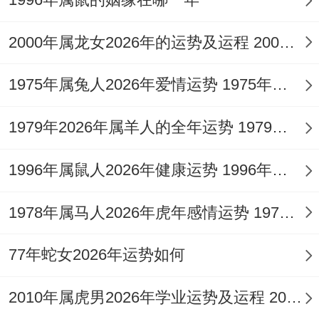
的成熟韵味与清晰的生活见解，将成为吸引
2000年属龙女2026年的运势及运程 2000年属龙女的命运和婚姻
他人的闪光点，但需谨记，宁缺毋滥仍是今
年的核心原则，高质量的独处远胜于消耗能
1975年属兔人2026年爱情运势 1975年属兔人是什么命
量的纠葛。
1979年2026年属羊人的全年运势 1979年属羊女在202年运势如何
在自我情感层面，今年是学习「自我滋养」
的重要年份，属鸡女性往往为家庭、为他人
1996年属鼠人2026年健康运势 1996年属鼠人一生命运如何
付出良多，却容易忽略自身的情感需求，
1978年属马人2026年虎年感情运势 1978年属马人2026年运势及运程
2026年的天象提示你们，唯有内心充盈，才
能给予他人健康而无负担的爱，培养一项能
77年蛇女2026年运势如何
带来心流体验的爱好，或与三五知己定期进
2010年属虎男2026年学业运势及运程 2010年属虎男孩起名用鸿
行详细的精神交流，都是极佳的情感充电方