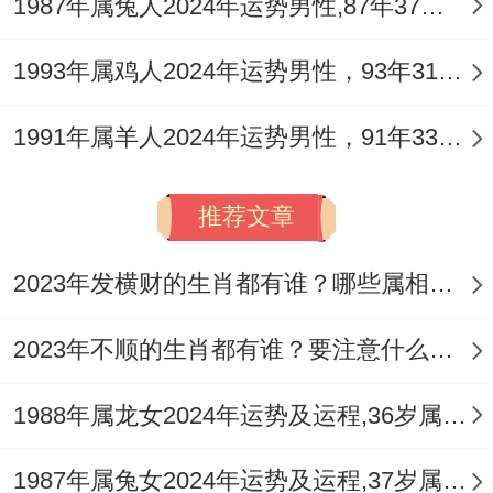
1987年属兔人2024年运势男性,87年37岁属兔男2024年每月运程怎么样
需求什么的宝贵阶段，对于单身者，此月并
非开展新恋情的活跃期，但却是提升自我魅
1993年属鸡人2024年运势男性，93年31岁属鸡男2024年每月运程怎么样
力、修正过往情感认知误区的最佳时机。
1991年属羊人2024年运势男性，91年33岁属羊男2024年每月运程怎么样
农历三月与四月：萌芽与试探期
进入三月春回大地。情感世界也随之有了松
推荐文章
动与萌芽的迹象，社交活动逐渐增多，你们
2023年发横财的生肖都有谁？哪些属相财运旺盛？
可能在部分公开场合或通过工作关系，接触
到令你们欣赏的新朋友，对于有伴侣者，此
2023年不顺的生肖都有谁？要注意什么呢？
月适合与伴侣共同参与部分轻松愉快的户外
1988年属龙女2024年运势及运程,36岁属龙人2024全年每月运势女性如何
活动或短期旅行，重拾恋爱初期的浪漫感
觉，新鲜的环境与共同的体验，是重新激活
1987年属兔女2024年运势及运程,37岁属兔人2024全年每月运势女性如何