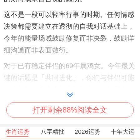
这不是一段可以轻率行事的时期。任何情感
决策都需要建立在透彻的自我对话基础上，
今年的能量场域鼓励修复而非决裂，鼓励详
细沟通而非表面敷衍。
对于已有稳定伴侣的69年属鸡女。今年最关
键的话题是「共同进化」，你们与伴侣可能
面临外部环境带来的共同压力，例如子女教
育、长辈健康或家庭财务的规划，这些现实
打开剩余88%阅读全文
课题虽然繁琐，却恰恰是巩固联盟、提升默
契的熔炉。
生肖运势
八字精批
2026运势
十年大运