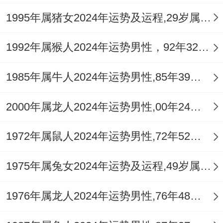
详细发展阻力重重。
1995年属猪女2024年运势及运程,29岁属猪人2024全年每月运势女性如何
维系感情的关键在于增强家庭共同活动。坦
1992年属猴人2024年运势男性，92年32岁属猴男2024年每月运程怎么样
诚交流，将精力投入于共同目标的建设上佩
1985年属牛人2024年运势男性,85年39岁属牛男2024年每月运程怎么样
戴 祥安阁九艳利贵手链 ，借助其增进沟
通、化解误场的磁场，稳固墙内之春。
2000年属龙人2024年运势男性,00年24岁属龙男2024年每月运程怎么样
平安健康运势：水火未济慎心肾，旧患隐忧
1972年属鼠人2024年运势男性,72年52岁属鼠男2024年每月运程怎么样
需排查
害太岁之年往往伴随健康上的「暗疾」困
1975年属兔女2024年运势及运程,49岁属兔人2024全年每月运势女性如何
扰。丑土代表脾胃、皮肤，午火代表心脏、
1976年属龙人2024年运势男性,76年48岁属龙男2024年每月运程怎么样
血液与眼睛，丑午相害形成「火土焦湿」，
需特别注意消化为你失调、饮食不当引发的