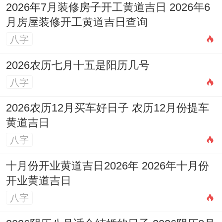
2026年7月装修房子开工黄道吉日 2026年6
核心群体）。
月房屋装修开工黄道吉日查询
1985乙丑年属牛人：天干乙木生丙火。事业
八字
上进取心强，有开拓新局面的冲动，但「害
2026农历七月十五是阳历几号
太岁」令过程波折反复，合作易生变数，感
八字
情上注意因工作忽视伴侣感受，单身者易遇
短暂亲密而热情。
2026农历12月买车好日子 农历12月份提车
黄道吉日
1997丁丑年属牛人：天干丁火劫财透出。竞
八字
争激烈，容易有口舌，求学或职场新人需脚
十月份开业黄道吉日2026年 2026年十月份
踏实地，避免卷入是非，财运不聚，忌冲动
开业黄道吉日
消费与合伙投资。
八字
2009己丑年属牛人：学习压力增大，注意力