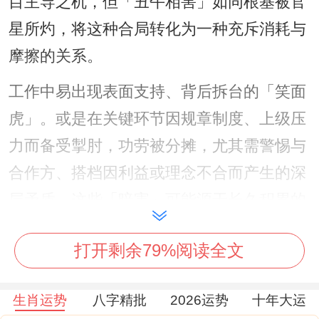
目主导之机，但「丑午相害」如同根基被官
星所灼，将这种合局转化为一种充斥消耗与
摩擦的关系。
工作中易出现表面支持、背后拆台的「笑面
虎」。或是在关键环节因规章制度、上级压
力而备受掣肘，功劳被分摊，尤其需警惕与
合作方、搭档因利益或理念不合而产生的深
层矛盾，这些「暗害」可能源于长久积累的
疏忽。
打开剩余79%阅读全文
结合流月走势，年初与年尾压力最大，年中
或有转圜之机，凡事宜公开透明，避免私下
生肖运势
八字精批
2026运势
十年大运
承诺，将决策依据书面化，可借「官印相