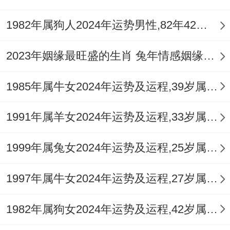
开运锦囊：多维调与以应岁君
1982年属狗人2024年运势男性,82年42岁属狗男2024年每月运程怎么样
面对害太岁的复杂气场。需多管齐下进行调
2023年姻缘最旺盛的生肖 兔年情感姻缘运比较旺的属相
与，除前述在正南方安放
祥安阁瑞兽迎祥
以镇五黄、化岁煞外，亦可于个人层面主动
1985年属牛女2024年运势及运程,39岁属牛人2024全年每月运势女性如何
调整。
1991年属羊女2024年运势及运程,33岁属羊人2024全年每月运势女性如何
在东北方文昌位摆放
祥安阁登榜扬名
摆
1999年属兔女2024年运势及运程,25岁属兔人2024全年每月运势女性如何
件。借助文昌塔与卷书的能量，强化「印
星」力量，以智慧与冷静化解工作上的纷争
1997年属牛女2024年运势及运程,27岁属牛人2024全年每月运势女性如何
与决策难题。
1982年属狗女2024年运势及运程,42岁属狗人2024全年每月运势女性如何
贴身佩戴专属的
祥安阁鸿运相依
吊坠 。此