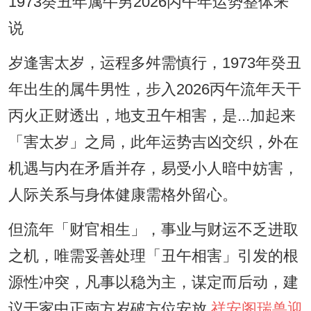
1973癸丑年属牛男2026丙午年运势整体来
说
岁逢害太岁，运程多舛需慎行，1973年癸丑
年出生的属牛男性，步入2026丙午流年天干
丙火正财透出，地支丑午相害，是...加起来
「害太岁」之局，此年运势吉凶交织，外在
机遇与内在矛盾并存，易受小人暗中妨害，
人际关系与身体健康需格外留心。
但流年「财官相生」，事业与财运不乏进取
之机，唯需妥善处理「丑午相害」引发的根
源性冲突，凡事以稳为主，谋定而后动，建
议于家中正南方岁破方位安放
祥安阁瑞兽迎