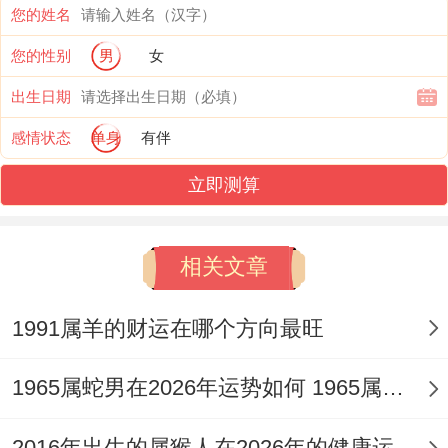
您的姓名
生」之力，以专业权威应对是非。
您的性别
男
女
财运运势：正财明朗偏财隐，库墓受损守为
出生日期
攻
感情状态
单身
有伴
丙火正财星透于岁干。昭示此年工资、主业
立即测算
收入稳定，甚至可能因业绩达标获得奖金，
对于从事稳定行业或管理岗位者，此象尤为
相关文章
明显，然丑土为金库，亦为财库，受午火之
害，有「财库受灼」之嫌。
1991属羊的财运在哪个方向最旺
这代表着赚取的财富难以积累。容易因家庭
1965属蛇男在2026年运势如何 1965属蛇男在2012健康运
开销、健康支出、人际应酬或投资失误而破
2016年出生的属猴人在2026年的健康运势 2016年出生的是什么命