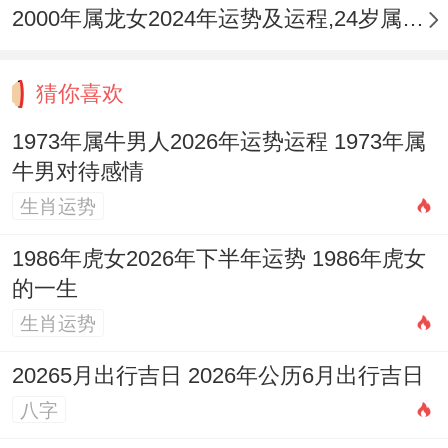
吊坠取象牛身缠灵蛇，以黑曜石之精雕，
2000年属龙女2024年运势及运程,24岁属龙人2024全年每月运势女性如何
是...加起来「蛇牛三合」之吉象，能有效稳
固自身气场，抵御害太岁带来的小人侵扰与
猜你喜欢
运势波动，转害为合，护佑平安顺遂。
1973年属牛男人2026年运势运程 1973年属
牛男对待感情
不同年份属牛人2026年运程逐年详解
生肖运势
1961辛丑年属牛人：天干丙辛相合为
1986年虎女2026年下半年运势 1986年虎女
「水」。地支丑午相害，退休生活或有意外
的一生
社交与学习机遇，但需注意与晚辈、朋友间
生肖运势
的财务往来，健康上重点关注呼吸道与循环
为你。
20265月出行吉日 2026年公历6月出行吉日
八字
1973癸丑年属牛人：（如前文详述，为本年