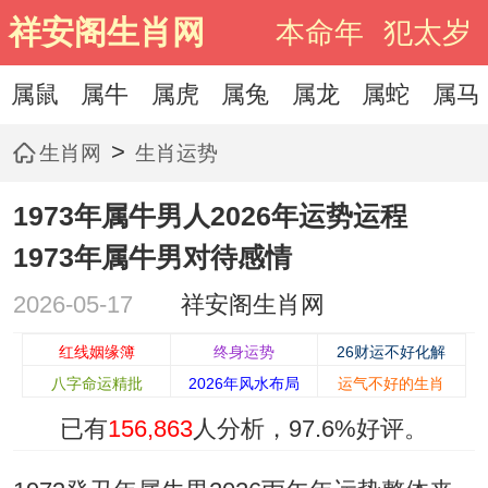
祥安阁生肖网
本命年
犯太岁
属鼠
属牛
属虎
属兔
属龙
属蛇
属马
>
生肖网
生肖运势
1973年属牛男人2026年运势运程
1973年属牛男对待感情
2026-05-17
祥安阁生肖网
红线姻缘簿
终身运势
26财运不好化解
八字命运精批
2026年风水布局
运气不好的生肖
已有
156,863
人分析，
97.6%
好评。