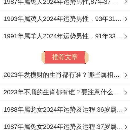
1987年属兔人2024年运势男性,87年37岁属兔男2024年每月运程怎么样
炎症或皮肤过敏问题。
1993年属鸡人2024年运势男性，93年31岁属鸡男2024年每月运程怎么样
水火未济之象，也提示心血管负荷增大，容
易有心悸、血压不稳或睡眠障碍，切忌熬夜
1991年属羊人2024年运势男性，91年33岁属羊男2024年每月运程怎么样
与情绪剧烈波动，此年旧疾复发的可能性增
推荐文章
加，尤其是骨骼关节、慢性病的隐患，不可
因表象缓解而掉以轻心，建议安排一次全面
2023年发横财的生肖都有谁？哪些属相财运旺盛？
体检，防微杜渐。
2023年不顺的生肖都有谁？要注意什么呢？
外出注意交通安全。避免参与高危娱乐活
动，日常可多接触水元素（如游泳、多饮
1988年属龙女2024年运势及运程,36岁属龙人2024全年每月运势女性如何
水）以平衡过旺火气，同时保持作息规律，
1987年属兔女2024年运势及运程,37岁属兔人2024全年每月运势女性如何
清淡饮食。