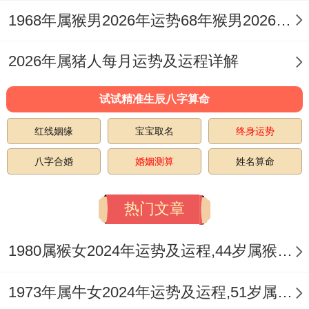
对于1973年属牛男性来讲感情宫受「害太
1968年属猴男2026年运势68年猴男2026年每月运势 1968年属猴男的子女运
岁」冲击。主内部关系易生嫌隙，外部勾引
暗流涌动，天干丙火正财亦代表妻子，透出
2026年属猪人每月运势及运程详解
而逢旺地，显示配偶可能在此年表现活跃或
试试精准生辰八字算命
有自立成就，需要给予更多尊重与关注，若
红线姻缘
宝宝取名
终身运势
因忙碌而忽视沟通，易生隔阂。
八字合婚
婚姻测算
姓名算命
丑午相害，如同最私密的夫妻宫被外来的
「官星」（代表压力、约束）同「桃花」灼
热门文章
伤，需格外防范因工作应酬、旧友重逢引发
的含糊情愫，此等关系开端美好，终局多半
1980属猴女2024年运势及运程,44岁属猴人2024全年每月运势女性如何
徒增烦恼，损财伤名，对于单身者，流年出
1973年属牛女2024年运势及运程,51岁属牛人2024全年每月运势女性如何
现的缘分多为露水情缘，或带有复杂目的，