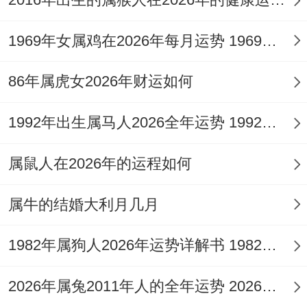
耗，偏财星深藏不露，且受太岁所制，故不
宜进行高风险、短线投机行为，更忌为他人
1969年女属鸡在2026年每月运势 1969年女属鸡是什么命
作保借贷。
86年属虎女2026年财运如何
从投资角度，同「火」相关的能源、文化、
互联网行业虽有契机，但「害太岁」年份易
1992年出生属马人2026全年运势 1992年出生属什么生肖
有信息失真、合同漏洞之险，务必反复核
属鼠人在2026年的运程如何
实，此年理财核心在于「守」，重在规划现
金流，压缩非必要开支，可考虑将部分资产
属牛的结婚大利月几月
转化为实物保值。
1982年属狗人2026年运势详解书 1982年属狗人有几次婚姻
感情姻缘运势：墙内静好墙外风，克制妄念
保清宁
2026年属兔2011年人的全年运势 2026年属兔2026年宝宝