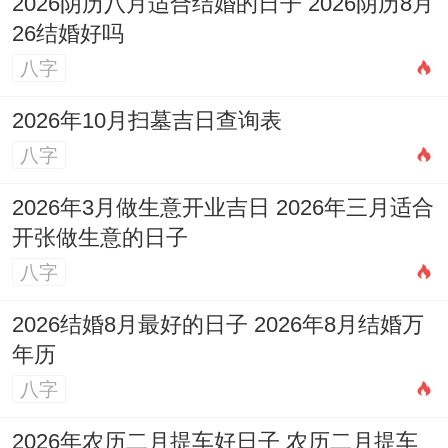
2026阴历八月适合结婚的日子 2026阴历8月
易受外界干扰，家长需耐心疏导。健康注意
26结婚好吗
饮食安全与运动损伤。
八字
1973年属牛男2026年月份运势逐月详解
2026年10月扫墓吉日查询表
八字
正月（庚寅）：财星暗藏，事业开局平稳，
宜制定计划，但人际沟通易生误解，谨言慎
2026年3月做生意开业吉日 2026年三月适合
行。
开张做生意的日子
八字
二月（辛卯）：食伤生财，创意灵感迸发，
利于技术攻关或表达展示，但出行需注意安
2026结婚8月最好的日子 2026年8月结婚万
年历
全。
八字
三月（壬辰）：比肩夺财，竞争白热化，容
2026年农历二月提车好日子 农历二月提车