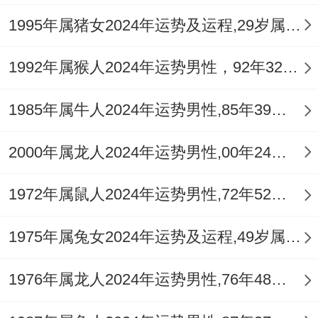
厄，即请奉
祥安阁象运泰顺
吊坠于身，以黑
1995年属猪女2024年运势及运程,29岁属猪人2024全年每月运势女性如何
曜石之水性调与火炎，宝象口衔葫芦立于泰
山之巅，取象稳定与收纳，助命主安泰顺
1992年属猴人2024年运势男性，92年32岁属猴男2024年每月运程怎么样
遂，此物乃依黑曜石材质雕刻，水性深沉，
1985年属牛人2024年运势男性,85年39岁属牛男2024年每月运程怎么样
可暗中滋金养水，缓流年火煞，然需知吉祥
物仅为助缘，根本仍在命局五行之调与，故
2000年属龙人2024年运势男性,00年24岁属龙男2024年每月运程怎么样
日常中宜增水木活动，如游泳或绿植养护，
1972年属鼠人2024年运势男性,72年52岁属鼠男2024年每月运程怎么样
以自然之力补益。
大运流年互动与趋避之路
1975年属兔女2024年运势及运程,49岁属兔人2024全年每月运势女性如何
出生2016年之幼童，大运顺逆须依性别与生
1976年属龙人2024年运势男性,76年48岁属龙男2024年每月运程怎么样
辰而定，假设男命顺行，现约在丁酉大运之