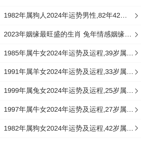
相害或子午冲，仍潜藏小恙。
1982年属狗人2024年运势男性,82年42岁属狗男2024年每月运程怎么样
对属猴人来讲本年父母须留意其作息规律。
尤忌熬夜伤阴，在趋避之路上家居布置可重
2023年姻缘最旺盛的生肖 兔年情感姻缘运比较旺的属相
于正北方位摆放水景，以岁破方之水气制衡
1985年属牛女2024年运势及运程,39岁属牛人2024全年每月运势女性如何
南方太岁火炎；衣着多用黑蓝之色，潜移默
化补水。
1991年属羊女2024年运势及运程,33岁属羊人2024全年每月运势女性如何
最终建议用「对幼童而言」。若想化解流年
1999年属兔女2024年运势及运程,25岁属兔人2024全年每月运势女性如何
火煞，即从饮食起居入手，多食白色食物如
梨子、百合，以润肺生津，命理趋势非定
1997年属牛女2024年运势及运程,27岁属牛人2024全年每月运势女性如何
数，火旺之年反可锤炼心性，若教导得法，
1982年属狗女2024年运势及运程,42岁属狗人2024全年每月运势女性如何
则精力充沛于学业运动，反成吉兆，故吉中
藏凶，凶中藏吉，全在人为调整与天地呼