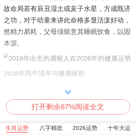
故命局若有辰丑湿土或亥子水星，方成既济
之功，对于幼童来讲此命格多显活泼好动，
然精力易耗，父母须留意其睡眠饮食，以固
本源。
2026年丙午流年与健康枢机
进入2026年丙午，流年天干丙火比肩，地支
午火阳刃，形成火势熏天之势，对于丙申猴
打开剩余67%阅读全文
命，流年与年柱丙火伏吟，伏吟主重复、波
动，旧疾易发，午火为丙火之刃，阳刃格逢
生肖运势
八字精批
2026运势
十年大运
流年加强，主血气方刚，然过刚易折，健康