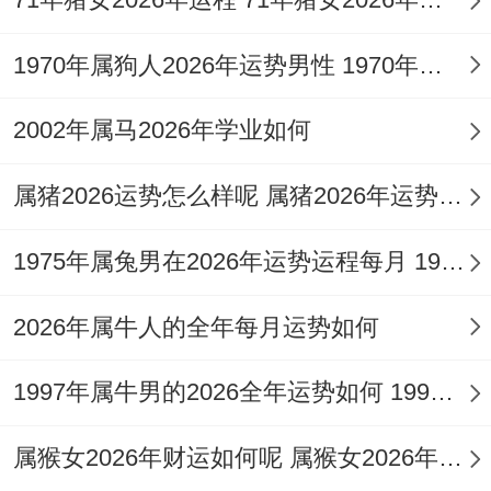
战，在健康运上眼目心血管之疾亦须防范，
1970年属狗人2026年运势男性 1970年属狗人2026年运势及运程
盖因火过旺则焚心，心主血脉，常有命主于
此年出现注意力涣散或情绪亢奋之态，若调
2002年属马2026年学业如何
候得宜，即借助北方水气或黑色饰品平衡，
属猪2026运势怎么样呢 属猪2026年运势及运程及每月运势
则可缓解其势。
五行生克与疾厄细推
1975年属兔男在2026年运势运程每月 1975年属兔男最佳婚配
火旺之局，最忌土焦金熔，在健康运上丙午
2026年属牛人的全年每月运势如何
流年火土两旺，脾胃属土，易受火生而过
亢，故消化不良或胃热之疾可能显现，申金
1997年属牛男的2026全年运势如何 1997年属牛男最佳配偶属相
受克，则牙齿骨骼或呼吸道敏感，尤其在春
属猴女2026年财运如何呢 属猴女2026年运势和财运怎么样
秋金木交战之时，神煞方面流年遇「病符」