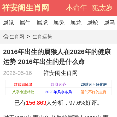
祥安阁生肖网
本命年
犯太岁
属鼠
属牛
属虎
属兔
属龙
属蛇
属马
>
生肖网
生肖运势
2016年出生的属猴人在2026年的健康
运势 2016年出生的是什么命
2026-05-16
祥安阁生肖网
红线姻缘簿
终身运势
26财运不好化解
八字命运精批
2026年风水布局
运气不好的生肖
已有
156,863
人分析，
97.6%
好评。