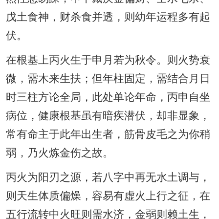
戊土食神，财杀食并透，则幼年运程多有起
伏。
在根基上丙火生于申月若为秋令。则火势衰
微，需木来生扶；但年柱固定，需结合月日
时三柱方论全局，此处单论年命，丙申自坐
病位，健康根基虽有暗疾潜伏，却非显象，
常有命主于此年出生者，筋骨皮毛之为你稍
弱，乃火炼金伤之故。
丙火为阳刃之源，若八字中再无水土调与，
则天生体质偏燥，容易有虚火上行之征，在
五行流转中火旺则需水济，金弱则赖土生，