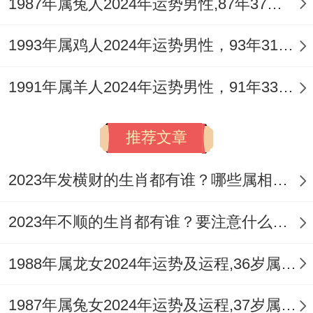
1987年属兔人2024年运势男性,87年37岁属兔男2024年每月运程怎么样
中，丁火劫财助燃，酉金正财遭克，运程已
见火金相争，进入丙午流年运岁皆火，火势
1993年属鸡人2024年运势男性，93年31岁属鸡男2024年每月运程怎么样
滔天则健康如履薄冰，然酉运中暗藏辛金，
1991年属羊人2024年运势男性，91年33岁属羊男2024年每月运程怎么样
若命局有湿土晦火生金，则可缓解。
对于女命逆行者，大运或为乙未，乙木生
推荐文章
火，未土燥烈，反加剧火势，故更须外缘调
候。
2023年发横财的生肖都有谁？哪些属相财运旺盛？
在流月变化上进入农历四月巳火。火势初
2023年不顺的生肖都有谁？要注意什么呢？
炽，容易有感冒发热；到了五月午月午午自
刑，火极而衰，需防中暑或心悸；等到秋冬
1988年属龙女2024年运势及运程,36岁属龙人2024全年每月运势女性如何
金水进气，运势方渐平稳，但申月子月申亥
1987年属兔女2024年运势及运程,37岁属兔人2024全年每月运势女性如何