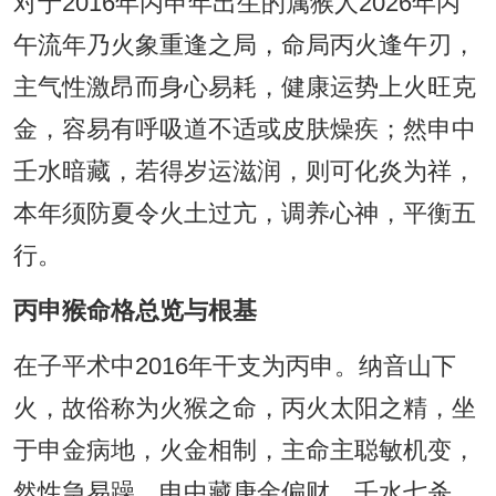
对于2016年丙申年出生的属猴人2026年丙
午流年乃火象重逢之局，命局丙火逢午刃，
主气性激昂而身心易耗，健康运势上火旺克
金，容易有呼吸道不适或皮肤燥疾；然申中
壬水暗藏，若得岁运滋润，则可化炎为祥，
本年须防夏令火土过亢，调养心神，平衡五
行。
丙申猴命格总览与根基
在子平术中2016年干支为丙申。纳音山下
火，故俗称为火猴之命，丙火太阳之精，坐
于申金病地，火金相制，主命主聪敏机变，
然性急易躁，申中藏庚金偏财、壬水七杀、