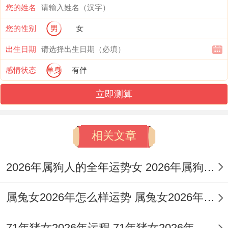
您的姓名
上易有突发性炎症或外伤。
您的性别
男
女
在五行生克中火旺则易燥。燥则伤金耗水，
出生日期
金主肺与大肠，水主肾与膀胱，故呼吸为你
感情状态
单身
有伴
与泌尿为你需格外留意，尤须留意夏季午月
立即测算
火土亢极，若命局无水解炎，则心烦失眠、
口干舌燥之症频生，然流年午火虽烈，申中
相关文章
壬水暗藏，若大运或月令有壬癸水透干，则
反可调候成既济之象，转凶为吉。
2026年属狗人的全年运势女 2026年属狗人的全年运势如何
本年太岁在正南方位。岁破在正北方位，火
属兔女2026年怎么样运势 属兔女2026年运势
炎南离，对属猴人虽非直接
犯太岁
，但午火
为丙火帝旺，暗刑申金，故间接引发金木交
71年猪女2026年运程 71年猪女2026年运势及运程