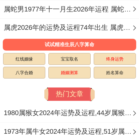
星，主小病缠身，然阳刃亦带勇猛之气，若
属蛇男1977年十一月生2026年运程 属蛇男1977年生人运势
引导得宜，反增强体质。
属虎2026年的运势及运程74年出生 属虎2026年的五大预兆是什么
对于属猴人午火为桃花劫煞。需防因情绪波
试试精准生辰八字算命
动引动心火，作用心血管健康，在五行测算
中火旺→土燥→金熔→水涸，形成连锁反
红线姻缘
宝宝取名
终身运势
应，故皮肤干燥或过敏之症易现于夏令，若
八字合婚
婚姻测算
姓名算命
命局中有庚辛金透出，则金能生水，稍解火
炎，但丙午年丙火克金，需防外力碰撞或呼
热门文章
吸感染。
1980属猴女2024年运势及运程,44岁属猴人2024全年每月运势女性如何
对幼童来讲本年最需留意饮食均衡。避免辛
1973年属牛女2024年运势及运程,51岁属牛人2024全年每月运势女性如何
辣烧烤之物，多进汤水润泽，若想化解此