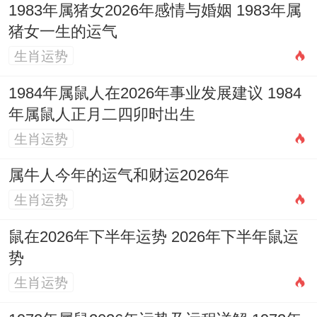
1983年属猪女2026年感情与婚姻 1983年属
猪女一生的运气
生肖运势
这一年家庭内部易因金钱利用、子女教育或
房产事务产生分歧，维护感情稳定的关键，
1984年属鼠人在2026年事业发展建议 1984
在于加强包容与有效沟通，避免将工作压力
年属鼠人正月二四卯时出生
生肖运势
带回家庭，可考虑与伴侣进行短途旅行（应
「驿马」之动），在变化的环境中增进感
属牛人今年的运气和财运2026年
情，单身的生肖猪人士，桃花机遇不多，且
生肖运势
来的多为短暂缘份，不宜急于开展新恋情，
鼠在2026年下半年运势 2026年下半年鼠运
应先充实自我，静待良机。
势
生肖运势