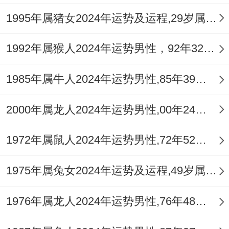
对可能的延误与变故。
1995年属猪女2024年运势及运程,29岁属猪人2024全年每月运势女性如何
官禄宫遇孤辰，人际纷扰需慎处
1992年属猴人2024年运势男性，92年32岁属猴男2024年每月运程怎么样
流年「孤辰」星入官禄宫。主孤寂、独断，
1985年属牛人2024年运势男性,85年39岁属牛男2024年每月运程怎么样
不利人际关系，在工作中容易感到孤立无
援，或与上司、同事产生隔阂、误会，甚至
2000年属龙人2024年运势男性,00年24岁属龙男2024年每月运程怎么样
遭遇排挤，加之「七杀」的暗中作用，职场
1972年属鼠人2024年运势男性,72年52岁属鼠男2024年每月运程怎么样
竞争趋于白热化，容易有口舌是非，或替人
承担过错。
1975年属兔女2024年运势及运程,49岁属兔人2024全年每月运势女性如何
这一年在事业上宜采取「多做少说」的步
1976年属龙人2024年运势男性,76年48岁属龙男2024年每月运程怎么样
骤。专注于提升业务技能 ，用实绩说话，尽