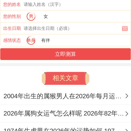
用流年「正财」与「正官」之气，亦可能在
您的姓名
事业成就或财富积累上取得突破性进展，唯
您的性别
男
女
其过程必然伴随巨大压力与考验，绝非一帆
出生日期
风顺。
感情状态
单身
有伴
财帛宫逢七杀，进取与风险并存
立即测算
流年「丙火」正财透干。引动求财欲望，但
地支「午火」作为财之根基，实为「劫财羊
相关文章
刃」，且暗藏「己土」七杀，这构成了「财
2004年出生的属猴男人在2026年每月运势 2004年出生的什么生肖
滋七杀」又「羊刃夺财」的复杂组合，说求
财机遇确实存在，尤其利于凭借专业技能、
2026年属狗女运气怎么样呢 2026年82年属狗女全年完整运气
权威地位或冒险投资获利。
1974年生虎男在2026年的运势如何 1974年生虎男2026年婚姻感情运势