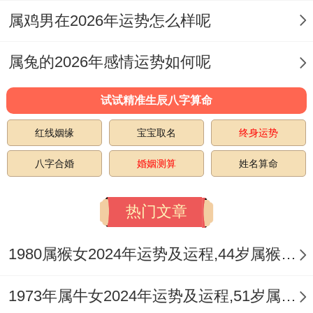
将成为常态，可能是频繁出差，岗位调动、
属鸡男在2026年运势怎么样呢
住所搬迁，或是思想意识上的重大转变，这
种动象，是压力也是出路。
属兔的2026年感情运势如何呢
通观全局，固守原地恐难抵挡冲击，主动顺
试试精准生辰八字算命
应变化、向外寻求发展，反能分散风险、开
红线姻缘
宝宝取名
终身运势
辟新局，对于职场人士，若有外派、跨部门
八字合婚
婚姻测算
姓名算命
调动或学习深造的机遇，不妨积极考虑。
但「驿马」与「劫煞」同宫。需特别注意出
热门文章
行安全，尤其是驾车人士，务必遵守交规，
1980属猴女2024年运势及运程,44岁属猴人2024全年每月运势女性如何
可考虑在车内悬挂祥安阁一路畅行车挂，以
借助祥与之气稳定车中磁场，护佑旅途平
1973年属牛女2024年运势及运程,51岁属牛人2024全年每月运势女性如何
安，所有远行计划都应预留充足弹性，以应