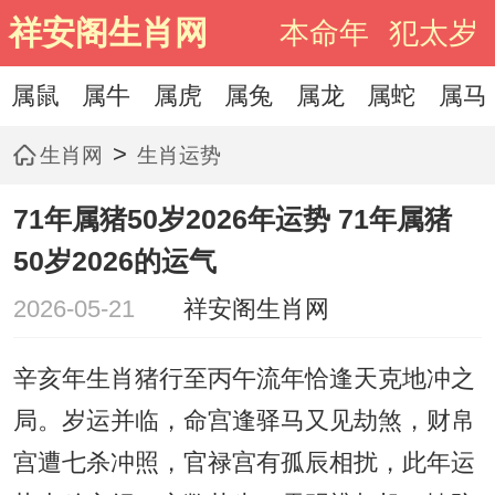
祥安阁生肖网
本命年
犯太岁
属鼠
属牛
属虎
属兔
属龙
属蛇
属马
>
生肖网
生肖运势
71年属猪50岁2026年运势 71年属猪
50岁2026的运气
2026-05-21
祥安阁生肖网
辛亥年生肖猪行至丙午流年恰逢天克地冲之
局。岁运并临，命宫逢驿马又见劫煞，财帛
宫遭七杀冲照，官禄宫有孤辰相扰，此年运