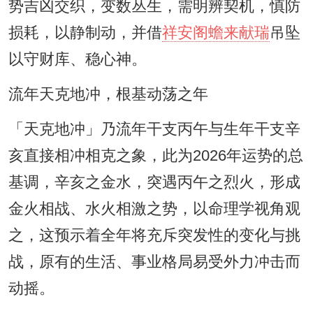
势吉凶交织，变数丛生，需明辨契机，慎防
损耗，以静制动，并借
祥安阁蟾来献瑞
吊坠
以守财库、稳心神。
流年天克地冲，根基动荡之年
「天克地冲」乃流年干支丙午与生年干支辛
亥直接相冲相克之象，此为2026年运势的总
基调，辛亥之金水，突遇丙午之烈火，形成
金火相战、水火相激之势，以命理学视角观
之，这预示着全年将充斥突发性的变化与挑
战，原有的生活、事业格局易受外力冲击而
动摇。