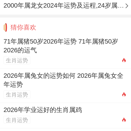
2000年属龙女2024年运势及运程,24岁属龙人2024全年每月运势女性如何
库的意象，不仅能助守财气，亦有安抚心
神、辟邪护身的寓意，帮助在动荡年份中保
猜你喜欢
持身心平稳。
71年属猪50岁2026年运势 71年属猪50岁
感情宫暗潮涌，包容沟通筑与谐
2026的运气
感情方面流年并无直接有利的吉星照拂。反
生肖运势
而受到整体动荡格局的波及，「劫财」星暗
2026年属兔女的运势如何 2026年属兔女全
藏，对男性来讲需防范因财务问题或外界勾
年运势
引作用夫妻感情；对女性来讲则需注意配偶
生肖运势
健康及事业压力带来的情绪作用，「孤辰」
2026年学业运好的生肖属鸡
星也可可以让双方沟通减少，感到情感上的
生肖运势
疏离。