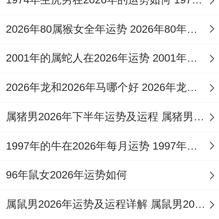
「七杀」代表突如其来的压力，风险、小人
及官非。其与「劫财」联手，极易造成「为
2026年80属猴女全年运势 2026年80年属猴男运势
财所累」，例如看似回报丰厚的项目可能隐
2001年的属蛇人在2026年运势 2001年的属蛇文化公司
含巨**律风险或资金陷阱；辛苦所得易因合
作破裂，朋友借贷、他人连累或自身冲动消
2026年龙和2026年马哪个好 2026年龙年是什么龙
费而大幅缩水，这一年投资理财务必以稳健
保守为第一原则，切忌贪婪冒进，对合同文
属猪男2026年下半年运势及运程 属猪男2026年的运势和婚姻
书细节需反复审核，避免陷入经济纠纷。
1997年的牛在2026年每月运势 1997年的牛在2026年的运势怎么样
命宫驿马星动，变中求机之路
96年鼠女2026年运势如何
「驿马」星入命宫，主奔波，变动、远行，
在「天克地冲」的年份逢此星，代表着变动
属鼠男2026年运势及运程详解 属鼠男2026运势及运程