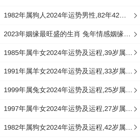
金」，2026年流年丙午「天河水」，有火旺
水沸之象，需格外关注心脑血管为你，眼
1982年属狗人2024年运势男性,82年42岁属狗男2024年每月运程怎么样
部、血压以及肾脏，泌尿为你问题，原因是
2023年姻缘最旺盛的生肖 兔年情感姻缘运比较旺的属相
「驿马」星动，体力消耗加剧，作息容易紊
乱，造成免疫力下降，精神层面，「七杀」
1985年属牛女2024年运势及运程,39岁属牛人2024全年每月运势女性如何
与「孤辰」会带来沉重的心理负担，易焦
1991年属羊女2024年运势及运程,33岁属羊人2024全年每月运势女性如何
虑，失眠、情绪波动大。
这一年务必把健康管理置于首位。建立规律
1999年属兔女2024年运势及运程,25岁属兔人2024全年每月运势女性如何
的作息与锻炼习性，定期进行身体检查，尤
1997年属牛女2024年运势及运程,27岁属牛人2024全年每月运势女性如何
其注意夏季（火旺之时）的养生，避免过度
劳累与情绪激动，可佩戴
祥安阁蟾来献瑞
吊
1982年属狗女2024年运势及运程,42岁属狗人2024全年每月运势女性如何
坠，其黑曜石材质的稳定能量与金蟾纳财固