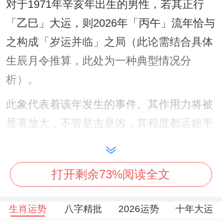
对于1971年辛亥年出生的男性，若其正行
「乙巳」大运，则2026年「丙午」流年恰与
之构成「岁运并临」之局（此论需结合具体
生辰月令推算，此处为一种典型情况分
析）。
此象代表着该年发生的事件。其作用力将被
显著放大，不管是吉是凶，其程度都远超平
常年份，将「天克地冲」的动荡效应置于
「岁运并临」的背景之下，更需警惕重大决
打开剩余73%阅读全文
策失误、健康危机或财务剧烈波动。
但反过来说若命局能承受此强力催化。且善
生肖运势
八字精批
2026运势
十年大运