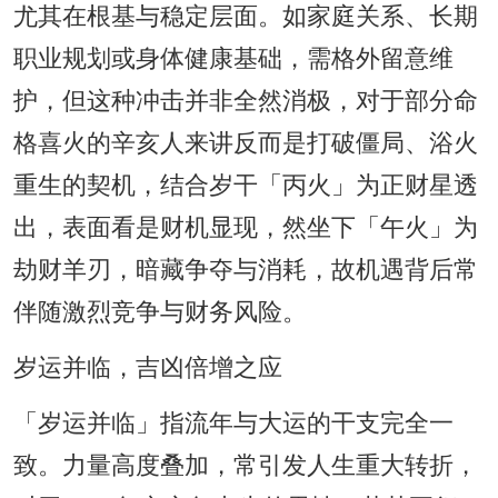
尤其在根基与稳定层面。如家庭关系、长期
职业规划或身体健康基础，需格外留意维
护，但这种冲击并非全然消极，对于部分命
格喜火的辛亥人来讲反而是打破僵局、浴火
重生的契机，结合岁干「丙火」为正财星透
出，表面看是财机显现，然坐下「午火」为
劫财羊刃，暗藏争夺与消耗，故机遇背后常
伴随激烈竞争与财务风险。
岁运并临，吉凶倍增之应
「岁运并临」指流年与大运的干支完全一
致。力量高度叠加，常引发人生重大转折，