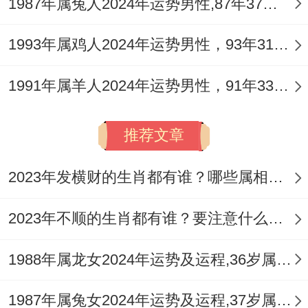
减少卷入办公室社会科学或人际纷争，对于
1987年属兔人2024年运势男性,87年37岁属兔男2024年每月运程怎么样
流言蜚语一笑置之，重要决策可自立深思，
1993年属鸡人2024年运势男性，93年31岁属鸡男2024年每月运程怎么样
但执行时仍需注意团队协作，避免因过于固
执己见而树敌。
1991年属羊人2024年运势男性，91年33岁属羊男2024年每月运程怎么样
此星象也提示，部分人会选择离开原有团
推荐文章
队，自立创业或从事自由度更高的工作，这
虽是一种化解方式，但其过程同样挑战重
2023年发横财的生肖都有谁？哪些属相财运旺盛？
重，需有万全准备。
2023年不顺的生肖都有谁？要注意什么呢？
健康宫受冲克，身心调护为要务
1988年属龙女2024年运势及运程,36岁属龙人2024全年每月运势女性如何
「天克地冲」还有「七杀」的力量。会直接
冲击健康宫位，辛亥年生人纳音为「钗钏
1987年属兔女2024年运势及运程,37岁属兔人2024全年每月运势女性如何