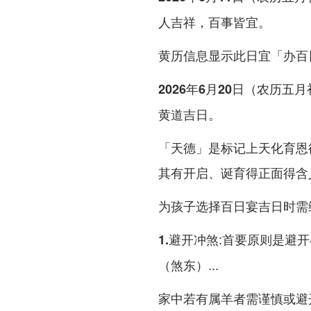
人吉祥，百事皆宜。
黄历信息显示此日宜「办百
2026年6月20日（农历五
黄道吉日。
「天德」是标记上天化育恩
其有开启、诞育得正面得含
为孩子选择百日宴吉日时需
:首要原则是避开
1.避开冲煞
（煞东）...
家中若有属羊者需谨慎或避开此