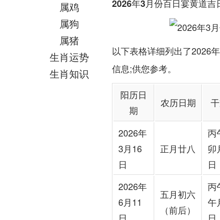
2026年3月份百日宴黄道吉
属鸡
属狗
属猪
以下表格详细列出了2026
生肖运势
信息;供您参考。
生肖知识
阳历日
农历日期
干
期
2026年
丙
3月16
正月廿八
卯
日
日
2026年
丙
五月初六
6月11
午
（前后）
日
日