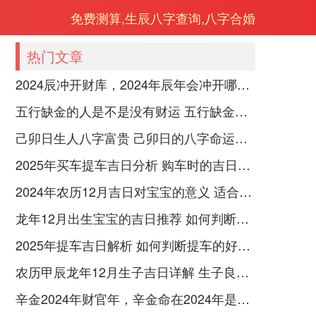
免费测算,生辰八字查询,八字合婚
热门文章
2024辰冲开财库，2024年辰年会冲开哪些人的财库
五行缺金的人是不是没有财运 五行缺金的人命运好不好
己卯日生人八字富贵 己卯日的八字命运如何
2025年买车提车吉日分析 购车时的吉日与禁忌
2024年农历12月吉日对宝宝的意义 适合龙年宝宝出生的日子有哪些
龙年12月出生宝宝的吉日推荐 如何判断吉日是否适合宝宝
2025年提车吉日解析 如何判断提车的好日子
农历甲辰龙年12月生子吉日详解 生子良辰的影响因素
辛金2024年财官年，辛金命在2024年是财官年还是财印年