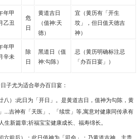
午年甲
黄道吉日
宜（黄历有「开生
危
月乙丑
（值神:天
坟」，但日值天德吉
日
德）
神）
午年甲
除
黑道日（值
忌（黄历明确标注忌
月辛未
日
神:勾陈）
「办百日宴」）
几个日子尤为适合举办百日宴：
:此日为「开日」。是黄道吉日，值神为勾陈，黄
月廿八）
...吉神有「天医」、「续世」等,寓意对健康同传承有
人生新篇章;祈福宝宝健康成长、福寿绵长。
：此日值神为「司命」；乃黄道吉神，主贵
月初六前后）