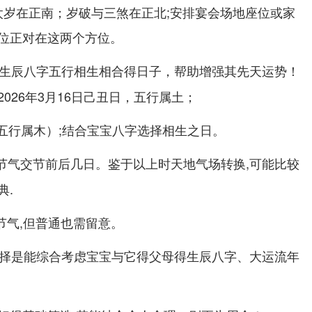
年太岁在正南；岁破与三煞在正北;安排宴会场地座位或家
位正对在这两个方位。
宝生辰八字五行相生相合得日子，帮助增强其先天运势！
026年3月16日己丑日，五行属土；
日；五行属木）;结合宝宝八字选择相生之日。
节气交节前后几日。鉴于以上时天地气场转换,可能比较
典.
大节气,但普通也需留意。
选择是能综合考虑宝宝与它得父母得生辰八字、大运流年