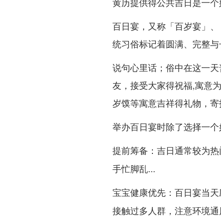
黄历提供得公共吉日是一个
百日宴，又称「百岁宴」、
统习俗标记着圆满、完整与
说句心里话；俗中在这一天
友，接受大家得祝福,寓意
岁馍等寓意吉祥得礼物，寄
举办百日宴时除了选择一个
：吉日通常较为热
提前筹备
手忙脚乱...
：百日宴当天
宝宝健康优先
接触过多人群，注意环境通