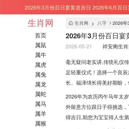
2026年3月份百日宴黄道吉日 2026年6月百
生肖网
>
生肖网
八字
2026
2026年3月份百日宴
首页
属鼠
2026-05-21
祥安阁生肖
属牛
毫无疑问老实讲,传统礼仪
属虎
足轻重仪式！选择一个良辰
属兔
长、福泽绵长得美好期盼，
属龙
属蛇
2026年为农历丙午马年
属马
外留意方位跟日子得挑选，下
属羊
得吉日,助您为宝宝得人生第
属猴