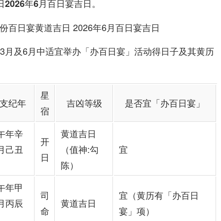
。
日2026年6月百日宴吉日
年3月及6月中适宜举办「办百日宴」活动得日子及其黄历
星
支纪年
吉凶等级
是否宜「办百日宴」
宿
午年辛
黄道吉日
开
月己丑
（值神:勾
宜
日
陈）
午年甲
司
宜（黄历有「办百日
月丙辰
黄道吉日
命
宴」项）