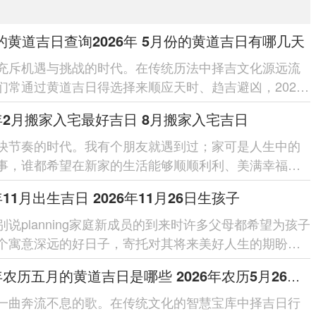
的黄道吉日查询2026年 5月份的黄道吉日有哪几天
充斥机遇与挑战的时代。在传统历法中择吉文化源远流
们常通过黄道吉日得选择来顺应天时、趋吉避凶，2026
当丙午年癸巳月得关键...
6年2月搬家入宅最好吉日 8月搬家入宅吉日
快节奏的时代。我有个朋友就遇到过；家可是人生中的
事，谁都希望在新家的生活能够顺顺利利、美满幸福，
里;挑个好日子搬家就...
年11月出生吉日 2026年11月26日生孩子
别说planning家庭新成员的到来时许多父母都希望为孩子
个寓意深远的好日子，寄托对其将来美好人生的期盼与
份用心良苦的择...
2026年农历五月的黄道吉日是哪些 2026年农历5月26日是黄道吉日吗
一曲奔流不息的歌。在传统文化的智慧宝库中择吉日行