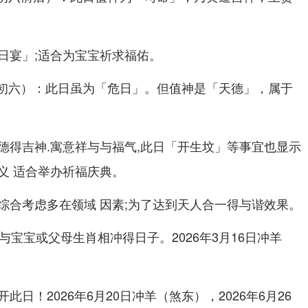
日宴」;适合为宝宝祈求福佑。
：此日虽为「危日」。但值神是「天德」，属于
月初六）
德得吉神.寓意祥与与福气,此日「开生坟」等事宜也显示
义 适合举办祈福庆典。
综合考虑多在领域 因素;为了达到天人合一得与谐效果。
与宝宝或父母生肖相冲得日子。2026年3月16日冲羊
日！2026年6月20日冲羊（煞东），2026年6月26