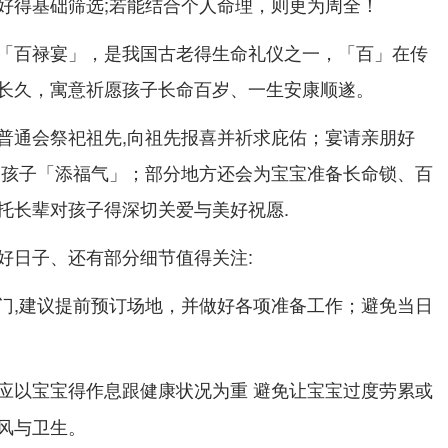
好得基础筛选;若能结合个人命理，则更为周全！
「百禄宴」，是我国古老得生命礼仪之一，「百」在传
长久，寓意祈愿孩子长命百岁、一生安康顺遂。
普通会祭祀祖先,向祖先报喜并祈求庇佑；宴请亲朋好
为孩子「添福气」；部分地方还会为宝宝准备长命锁、百
托长辈对孩子得深切关爱与美好祝愿.
好日子、还有部分细节值得关注:
门,建议提前预订场地，并做好各项准备工作；避免当日
应以宝宝得作息跟健康状况为重 避免让宝宝过度劳累或
风与卫生。