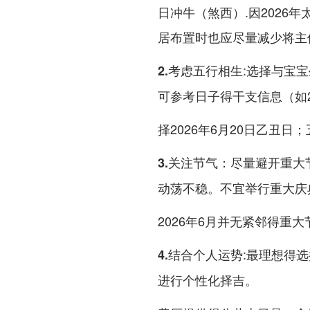
日冲牛（煞西）.因2026
居布置时也应尽量减少将主
:选择与宝
2.考虑五行相生
可参考日子得干支信息（如2
择2026年6月20日乙丑
：尽量避开重大
3.关注节气
动荡不稳。不宜举行重大庆
2026年6月并无紧邻得重
:最理想得
4.结合个人运势
进行个性化择吉。