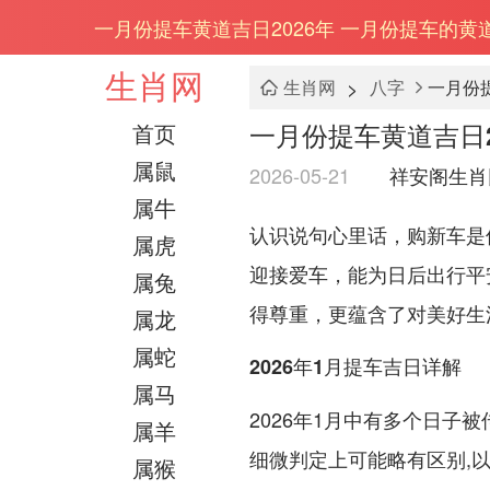
一月份提车黄道吉日2026年 一月份提车的黄
生肖网
>
生肖网
八字
一月份
一月份提车黄道吉日2
首页
属鼠
2026-05-21
祥安阁生肖
属牛
认识说句心里话，购新车是
属虎
迎接爱车，能为日后出行平
属兔
得尊重，更蕴含了对美好生活
属龙
属蛇
2026年1月提车吉日详解
属马
2026年1月中有多个日
属羊
细微判定上可能略有区别,
属猴