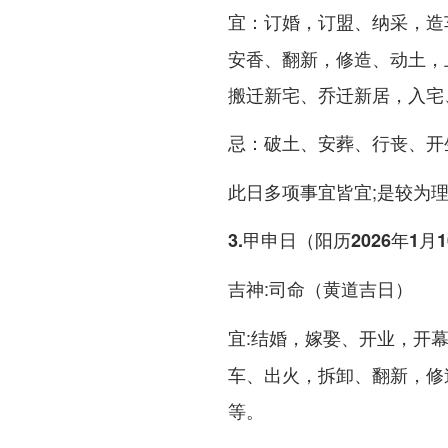
：订婚，订盟、纳采，造
宜
安香、翻新，修造、动土，
搬迁新宅、乔迁新居，入宅、
：破土、安葬、行丧、开
忌
此日多项事宜皆宜;是较为
3.甲申日（阳历2026年1月
:司命（黄道吉日）
吉神
:结婚，嫁娶、开业，开
宜
车、出火，拆卸、翻新，修
等。