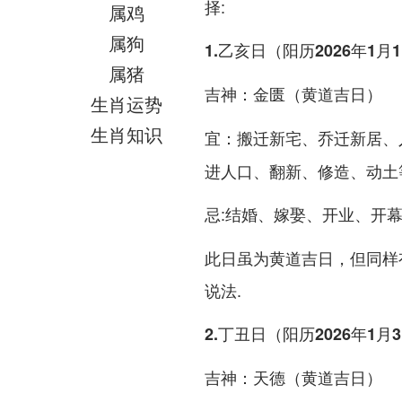
择:
属鸡
属狗
1.乙亥日（阳历2026年1
属猪
：金匮（黄道吉日）
吉神
生肖运势
生肖知识
：搬迁新宅、乔迁新居、
宜
进人口、翻新、修造、动土
:结婚、嫁娶、开业、开
忌
此日虽为黄道吉日，但同样
说法.
2.丁丑日（阳历2026年1
：天德（黄道吉日）
吉神