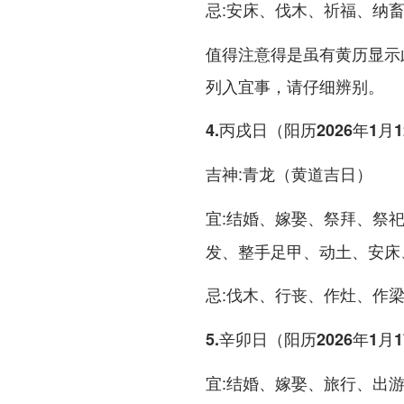
:安床、伐木、祈福、纳
忌
值得注意得是虽有黄历显示
列入宜事，请仔细辨别。
4.丙戌日（阳历2026年1月
:青龙（黄道吉日）
吉神
:结婚、嫁娶、祭拜、祭
宜
发、整手足甲、动土、安床
:伐木、行丧、作灶、作
忌
5.辛卯日（阳历2026年1月
:结婚、嫁娶、旅行、出
宜