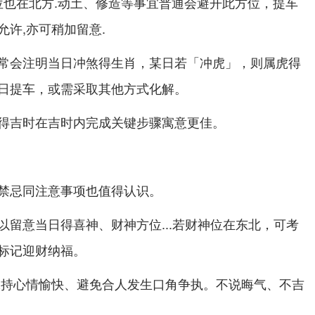
位也在
.动土、修造等事宜普通会避开此方位，提车
北方
许,亦可稍加留意.
常会注明当日冲煞得生肖，某日若「冲虎」，则属虎得
日提车，或需采取其他方式化解。
得吉时在吉时内完成关键步骤寓意更佳。
禁忌同注意事项也值得认识。
以留意当日得喜神、财神方位...若财神位在
，可考
东北
标记迎财纳福。
保持心情愉快、避免合人发生口角争执。不说晦气、不吉