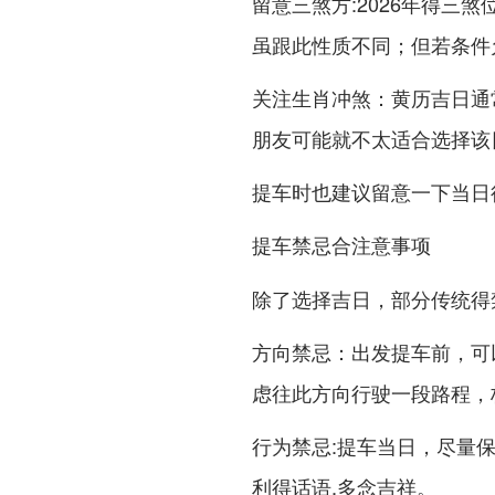
:2026年得三煞
留意三煞方
虽跟此性质不同；但若条件允
：黄历吉日通
关注生肖冲煞
朋友可能就不太适合选择该
提车时也建议留意一下当日
提车禁忌合注意事项
除了选择吉日，部分传统得
：出发提车前，可
方向禁忌
虑往此方向行驶一段路程，
:提车当日，尽量
行为禁忌
利得话语,多念吉祥。