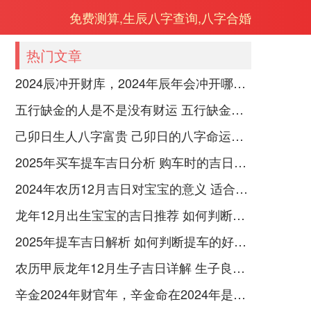
免费测算,生辰八字查询,八字合婚
热门文章
2024辰冲开财库，2024年辰年会冲开哪些人的财库
五行缺金的人是不是没有财运 五行缺金的人命运好不好
己卯日生人八字富贵 己卯日的八字命运如何
2025年买车提车吉日分析 购车时的吉日与禁忌
2024年农历12月吉日对宝宝的意义 适合龙年宝宝出生的日子有哪些
龙年12月出生宝宝的吉日推荐 如何判断吉日是否适合宝宝
2025年提车吉日解析 如何判断提车的好日子
农历甲辰龙年12月生子吉日详解 生子良辰的影响因素
辛金2024年财官年，辛金命在2024年是财官年还是财印年