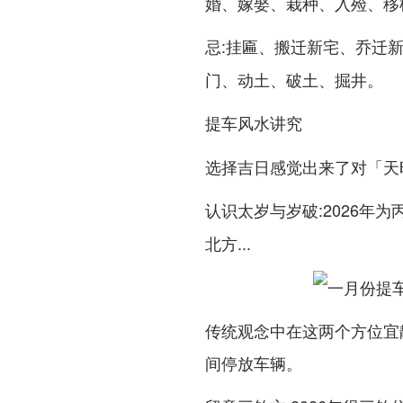
婚、嫁娶、栽种、入殓、移
:挂匾、搬迁新宅、乔迁
忌
门、动土、破土、掘井。
提车风水讲究
选择吉日感觉出来了对「天
:2026年
认识太岁与岁破
...
北方
传统观念中在这两个方位宜
间停放车辆。