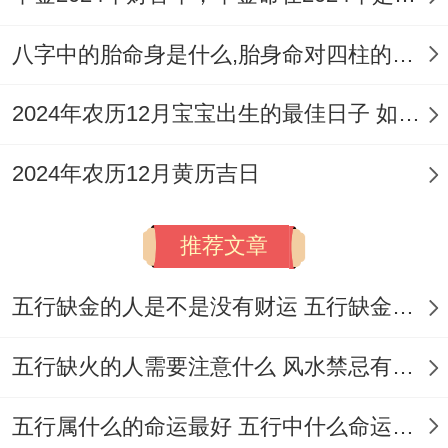
00）
为较常见的吉利时段?!
丑时标记勤奋耕耘.辰时代表生机勃勃,午时
八字中的胎命身是什么,胎身命对四柱的影响
则寓意日中正阳，充斥力量！选择着些时段
2024年农历12月宝宝出生的最佳日子 如何挑选适合的吉日
进行入宅仪式 能为新家注入主动的能量。
2024年农历12月黄历吉日
在搬迁之事，吉日良辰固然重大，但过程中
的细致安排同样关键?!入宅前的准备要记得
推荐文章
充分,新居应彻底清扫干净，最佳再墙角排水
口喷洒杀虫剂，防止将旧居的虫蚁带入...家
五行缺金的人是不是没有财运 五行缺金的人命运好不好
具橱柜也需清理内部，确保整洁？!提前规划
五行缺火的人需要注意什么 风水禁忌有哪些
新家大型家具的摆放位置，并测量好楼道、
电梯尺寸;避免搬运时遇到麻烦...
五行属什么的命运最好 五行中什么命运势旺盛