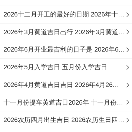
明堂为吉神，开日主开创，大吉大利，寓意
2026十二月开工的最好的日期 2026年十二月开工吉日
新的开始光明正大，前程似锦？此日冲蛇煞
西，属蛇者慎用。
2026年3月黄道吉日出行 2026年3月黄道吉日专用日历
2026年01月19日
，星期一；农历腊月初一,
2026年6月开业最吉利的日子是 2026年6月那天开业合适
乙巳年己丑月癸巳日.此日值神为玉堂；建除
十二神为定日，玉堂主富贵吉祥,定日宜安
2026年5月入学吉日 五月份入学吉日
定、入职，寓意搬迁后家宅安宁，生活稳
2026年4月黄道吉日吉日 2026年4月26黄道吉日
定？此日冲猪煞东，属猪者需避开。
2026年01月20日
，星期二，农历腊月初二
十一月份提车黄道吉日2026年 十一月份提车吉日查询
乙巳年己丑月甲午日！此日值神为天牢；建
2026农历四月出生吉日 2026农历生日四月廿六
除十二神为执日，执日适合执行计划；寓意