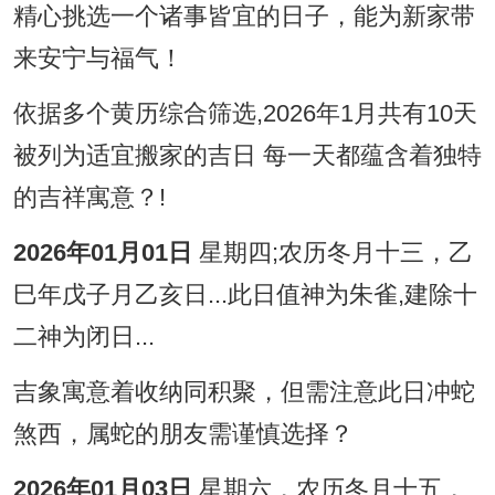
精心挑选一个诸事皆宜的日子，能为新家带
来安宁与福气！
依据多个黄历综合筛选,2026年1月共有10天
被列为适宜搬家的吉日 每一天都蕴含着独特
的吉祥寓意？!
2026年01月01日
星期四;农历冬月十三，乙
巳年戊子月乙亥日...此日值神为朱雀,建除十
二神为闭日...
吉象寓意着收纳同积聚，但需注意此日冲蛇
煞西，属蛇的朋友需谨慎选择？
2026年01月03日
.星期六，农历冬月十五，