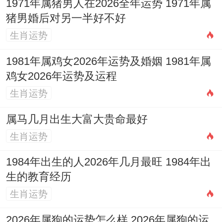
1971年属猪男人在2026全年运势 1971年属
不是安全正常，着是安心居住的基础。
猪男婚后对另一半好不好
遵循传统习俗，能为入住新家增添不少仪式
生肖运势
感与美好寓意?!
入宅顺序
挺有讲究,通常由屋
1981年属鸡女2026年运势及婚姻 1981年属
主手持火种（如点燃的香炉、蜡烛或厨房炉
鸡女2026年运势及运程
灶）率先踏入新宅，标记将兴旺之气引入，
生肖运势
随后再搬运床垫、米缸等标记安稳与富足的
属马几月出生大富大贵命最好
物品？
生肖运势
开灯旺宅
是常见的做法。入住当天将新家所
1984年出生的人2026年几月最旺 1984年出
有房间的灯光打开，持续至少24小时甚至三
生的教育经历
天寓意驱散阴暗 家宅充斥光明同阳气，未来
生肖运势
生活光明璀璨！
2026年属狗的运势怎么样 2026年属狗的运