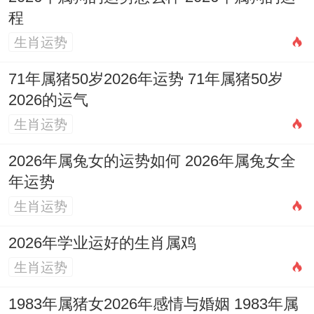
开灶煮甜汤
也是一个温馨的习俗.入宅后第一
程
次开火，最佳煮一锅甜汤圆或糖水，全家分
生肖运势
食,标记团团圆圆,生活甜甜蜜蜜，幸福美
71年属猪50岁2026年运势 71年属猪50岁
满？
2026的运气
生肖运势
添置新枕
标记着新的开始，为新家每位成员
更换新的枕头，寓意告别旧日，开启崭新的
2026年属兔女的运势如何 2026年属兔女全
睡眠跟健康运,带来安宁与舒适！
年运势
生肖运势
新家的风水布局;对于营造与谐居住环境至关
2026年学业运好的生肖属鸡
重要?!
大门
是纳气之口，宜保持明亮整洁、
生肖运势
畅通无阻，门口可放置红色地垫或吉祥植物,
寓意招财迎福！
1983年属猪女2026年感情与婚姻 1983年属