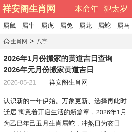
祥安阁生肖网
本命年
犯太岁
属鼠
属牛
属虎
属兔
属龙
属蛇
属马
>
生肖网
八字
2026年1月份搬家的黄道吉日查询
2026年元月份搬家黄道吉日
2026-05-21
祥安阁生肖网
认识新的一年伊始。万象更新、选择再此时
迁居 寓意着开启生活的新篇章，2026年1月
为乙巳年己丑月生肖属蛇，冲煞日为亥日