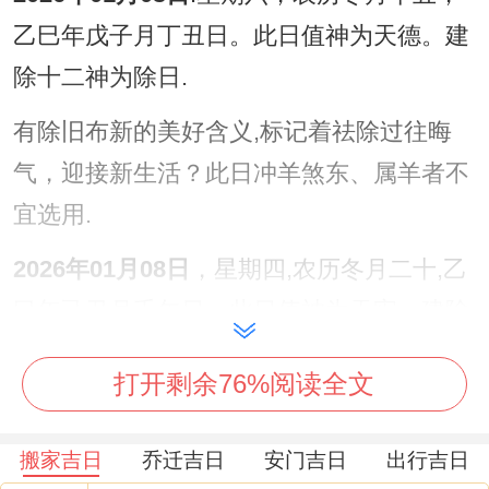
乙巳年戊子月丁丑日。此日值神为天德。建
除十二神为除日.
有除旧布新的美好含义,标记着祛除过往晦
气，迎接新生活？此日冲羊煞东、属羊者不
宜选用.
2026年01月08日
，星期四,农历冬月二十,乙
巳年己丑月壬午日，此日值神为天牢，建除
十二神为执日，寓意着掌控与稳定；利于家
打开剩余76%阅读全文
庭根基的稳固？!此日冲鼠煞北，属鼠者需避
开...
搬家吉日
乔迁吉日
安门吉日
出行吉日