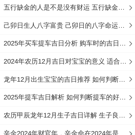
猴煞北，属猴者需注意。
五行缺金的人是不是没有财运 五行缺金的人命运好不好
2026年01月31日
,星期六，农历腊月十三、
己卯日生人八字富贵 己卯日的八字命运如何
乙巳年己丑月乙巳日！此日值神为玉堂，建
除十二神为定日，玉堂吉神同定日相结合，
2025年买车提车吉日分析 购车时的吉日与禁忌
双重吉利，寓意家宅富贵永固,生活幸福美
2024年农历12月吉日对宝宝的意义 适合龙年宝宝出生的日子有哪些
满？此日冲猪煞东、属猪者不宜再此日搬
家...
龙年12月出生宝宝的吉日推荐 如何判断吉日是否适合宝宝
通过我有个朋友就遇到过 定了吉日,还需搭
2025年提车吉日解析 如何判断提车的好日子
配当日的吉时方能圆满，每日的吉时不同，
但平常以
丑时（01:00-03:00）
、
辰时
农历甲辰龙年12月生子吉日详解 生子良辰的影响因素
（07:00-09：00）
跟着
午时（11：00-13：
辛金2024年财官年，辛金命在2024年是财官年还是财印年