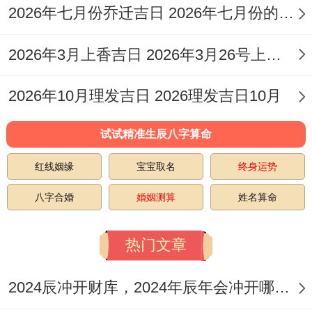
抓住机遇，顺利实现搬迁目标？此日冲鼠煞
2026年七月份乔迁吉日 2026年七月份的结婚吉日
北 属鼠者不宜.
2026年3月上香吉日 2026年3月26号上坟好吗
2026年01月22日
，星期四，农历腊月初
2026年10月理发吉日 2026理发吉日10月
四，乙巳年己丑月丙申日...此日值神为司
命，建除十二神为危日，再次迎来司命吉神
试试精准生辰八字算命
照拂;寓意福寿安康，虽略有险阻但终能化
红线姻缘
宝宝取名
终身运势
吉？此日冲虎煞南，属虎者慎选...
八字合婚
婚姻测算
姓名算命
2026年01月28日
,星期三 农历腊月初十 乙巳
年己丑月壬寅日，此日值神为金匮，建除十
热门文章
二神为除日，金匮为财宝吉神，除日除旧迎
2024辰冲开财库，2024年辰年会冲开哪些人的财库
新;寓意搬迁能带来财运与崭新气象？此日冲