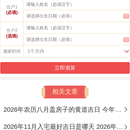
住户1
(必填)
2026年01月10日
，星期六;农历冬月廿二，
住户2
(选填)
乙巳年己丑月甲申日。此日值神为司命，建
除十二神为危日。
搬家时间
司命是吉神，寓意掌管生命跟福寿，虽为危
立即测算
日,但危中有机，寓意步步高升？此日冲虎煞
南，属虎者不宜。
相关文章
2026年01月13日
、星期二，农历冬月廿
2026年农历八月盖房子的黄道吉日 今年农历八月建房黄道吉日
五；乙巳年己丑月丁亥日。此日值神为明堂
建除十二神为开日...
2026年11月入宅最好吉日是哪天 2026年11月26日入宅黄道吉日