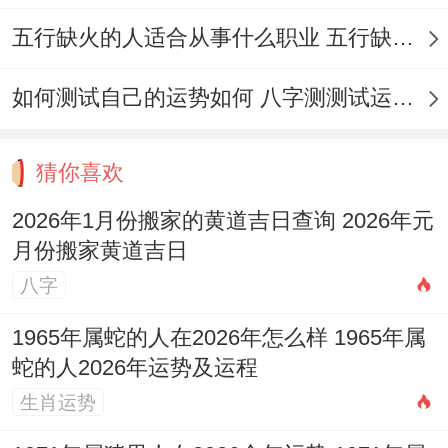
搬迁途中贵重物品如证件、首饰、现金等最
五行缺火的人适合从事什么职业 五行缺火的人适合从事的职业有哪些
佳随身携带 不要交由搬家公司托运，易碎物
品千万要单独妥善打包，并做出醒目标记,提
如何测试自己的运势如何 八字测测试运运程
醒搬运师傅轻拿轻放？
到新家后 最佳先搬大件物品入场并定位，下
猜你喜欢
一步再处理小件物品 着样效率更高。
2026年1月份搬家的黄道吉日查询 2026年元
月份搬家黄道吉日
入住新家后，整理工作需循序渐进，先确保
八字
日常必备物品归位，保证正常生活秩序？完
了再逐步整理不常用的物品，最终结果是再
1965年属蛇的人在2026年怎么样 1965年属
蛇的人2026年运势及运程
进行装饰美化,营造温馨氛围...
生肖运势
别忘了仔细检查新家的水、电、燃气线路是